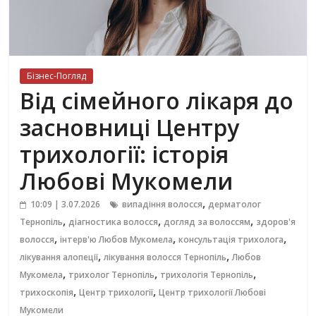
Бізнес-Погляд
Від сімейного лікаря до
засновниці Центру
трихології: історія
Любові Мукомели
,
10:09 | 3.07.2026
випадіння волосся
дерматолог
,
,
,
Тернопіль
діагностика волосся
догляд за волоссям
здоров'я
,
,
,
волосся
інтерв'ю Любов Мукомела
консультація трихолога
,
,
лікування алопеції
лікування волосся Тернопіль
Любов
,
,
,
Мукомела
трихолог Тернопіль
трихологія Тернопіль
,
,
трихоскопія
Центр трихології
Центр трихології Любові
Мукомели