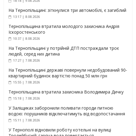
18:18 | 9.08.2026
На Тернопільщині: зіткнулися три автомобілі, є загиблий
13:17 | 8.08.2026
Тернопільщина втратила молодого захисника Андрія
Іскоростенського
10:37 | 8.08.2026
На Тернопільщині у потрійній ДТП постраждали троє
людей, серед них дитина
17:27 | 7.08.2026
На Тернопільщині державі повернули недобудований 90-
квартирний будинок вартістю понад 50 млн грн
15:55 | 7.08.2026
Тернопільщина втратила захисника Володимира Дичку
15:18 | 7.08.2026
У Заліщиках заборонили поливати городи питною
водою: порушників відключатимуть від водопостачання
15:11 | 7.08.2026
У Тернополі відновили роботу котельні на вулиці
Тролейбусній: гаряча вода повертається