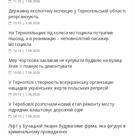
11:25 | 7.08.2026
Державну екологічну інспекцію у Тернопільській області
реорганізують
10:55 | 7.08.2026
На Тернопільщині під колеса мотоцикла потрапив
пішохід, а в реанімацію – неповнолітній пасажир
мотоцикла
10:16 | 7.08.2026
Мер Чорткова закликав не купувати будівлю на вулиці
Хічія: її планують демонтувати
10:00 | 7.08.2026
У Тернополі створюють всеукраїнську організацію
нащадків українських жертв польських репресій
09:10 | 7.08.2026
У Теребовлі розпочали новий етап ремонту мосту:
підрядник влаштовує дорожній одяг
08:33 | 7.08.2026
Ліфт у Бучацькій лікарні будуватиме фірма, яка фігурує в
кримінальному провадженні