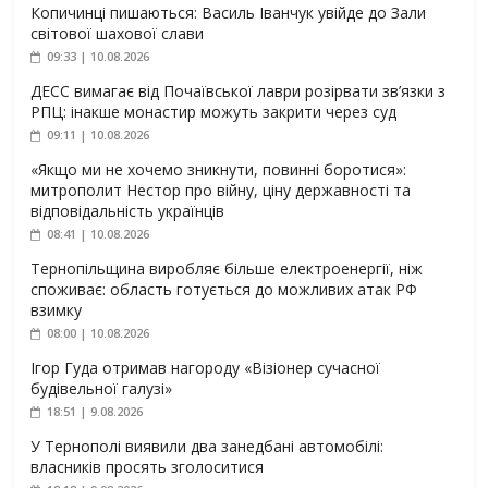
Копичинці пишаються: Василь Іванчук увійде до Зали
світової шахової слави
09:33 | 10.08.2026
ДЕСС вимагає від Почаївської лаври розірвати зв’язки з
РПЦ: інакше монастир можуть закрити через суд
09:11 | 10.08.2026
«Якщо ми не хочемо зникнути, повинні боротися»:
митрополит Нестор про війну, ціну державності та
відповідальність українців
08:41 | 10.08.2026
Тернопільщина виробляє більше електроенергії, ніж
споживає: область готується до можливих атак РФ
взимку
08:00 | 10.08.2026
Ігор Гуда отримав нагороду «Візіонер сучасної
будівельної галузі»
18:51 | 9.08.2026
У Тернополі виявили два занедбані автомобілі:
власників просять зголоситися