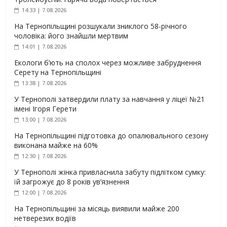
14:33 | 7.08.2026
На Тернопільщині розшукали зниклого 58-річного
чоловіка: його знайшли мертвим
14:01 | 7.08.2026
Екологи б’ють на сполох через можливе забруднення
Серету на Тернопільщині
13:38 | 7.08.2026
У Тернополі затвердили плату за навчання у ліцеї №21
імені Ігоря Герети
13:00 | 7.08.2026
На Тернопільщині підготовка до опалювального сезону
виконана майже на 60%
12:30 | 7.08.2026
У Тернополі жінка привласнила забуту підлітком сумку:
їй загрожує до 8 років ув’язнення
12:00 | 7.08.2026
На Тернопільщині за місяць виявили майже 200
нетверезих водіїв