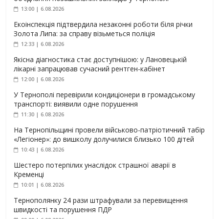
13:00 | 6.08.2026
Екоінспекція підтвердила незаконні роботи біля річки
Золота Липа: за справу візьметься поліція
12:33 | 6.08.2026
Якісна діагностика стає доступнішою: у Лановецькій
лікарні запрацював сучасний рентген-кабінет
12:00 | 6.08.2026
У Тернополі перевірили кондиціонери в громадському
транспорті: виявили одне порушення
11:30 | 6.08.2026
На Тернопільщині провели військово-патріотичний табір
«Легіонер»: до вишколу долучилися близько 100 дітей
10:43 | 6.08.2026
Шестеро потерпілих унаслідок страшної аварії в
Кременці
10:01 | 6.08.2026
Тернополянку 24 рази штрафували за перевищення
швидкості та порушення ПДР