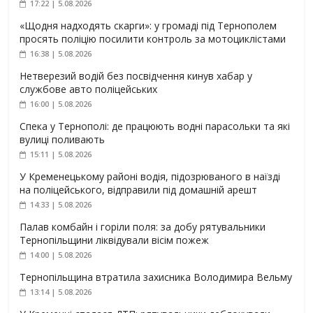
17:22 | 5.08.2026
«Щодня надходять скарги»: у громаді під Тернополем
просять поліцію посилити контроль за мотоциклістами
16:38 | 5.08.2026
Нетверезий водій без посвідчення кинув хабар у
службове авто поліцейських
16:00 | 5.08.2026
Спека у Тернополі: де працюють водні парасольки та які
вулиці поливають
15:11 | 5.08.2026
У Кременецькому районі водія, підозрюваного в наїзді
на поліцейського, відправили під домашній арешт
14:33 | 5.08.2026
Палав комбайн і горіли поля: за добу рятувальники
Тернопільщини ліквідували вісім пожеж
14:00 | 5.08.2026
Тернопільщина втратила захисника Володимира Вельму
13:14 | 5.08.2026