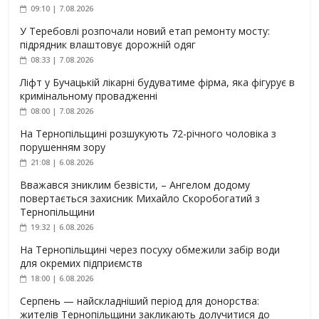
09:10 | 7.08.2026
У Теребовлі розпочали новий етап ремонту мосту:
підрядник влаштовує дорожній одяг
08:33 | 7.08.2026
Ліфт у Бучацькій лікарні будуватиме фірма, яка фігурує в
кримінальному провадженні
08:00 | 7.08.2026
На Тернопільщині розшукують 72-річного чоловіка з
порушенням зору
21:08 | 6.08.2026
Вважався зниклим безвісти, – Ангелом додому
повертається захисник Михайло Скоробогатий з
Тернопільщини
19:32 | 6.08.2026
На Тернопільщині через посуху обмежили забір води
для окремих підприємств
18:00 | 6.08.2026
Серпень — найскладніший період для донорства:
жителів Тернопільщини закликають долучитися до