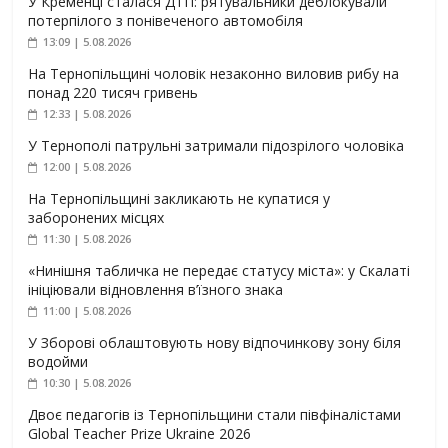
У Кременці сталася ДТП: рятувальники деблокували
потерпілого з понівеченого автомобіля
13:09 | 5.08.2026
На Тернопільщині чоловік незаконно виловив рибу на
понад 220 тисяч гривень
12:33 | 5.08.2026
У Тернополі патрульні затримали підозрілого чоловіка
12:00 | 5.08.2026
На Тернопільщині закликають не купатися у
заборонених місцях
11:30 | 5.08.2026
«Нинішня табличка не передає статусу міста»: у Скалаті
ініціювали відновлення в’їзного знака
11:00 | 5.08.2026
У Зборові облаштовують нову відпочинкову зону біля
водойми
10:30 | 5.08.2026
Двоє педагогів із Тернопільщини стали півфіналістами
Global Teacher Prize Ukraine 2026