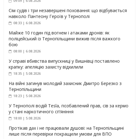
09:09 | 6.08.2026
Сім судів і три незавершені поховання: що відбувається
навколо Пантеону Героїв у Тернополі
08:33 | 6.08.2026
Майже 10 годин під вогнем і атаками дронів: як
поліцейський із Тернопільщини вижив після важкого
бою
08:00 | 6.08.2026
У справі вбивства випускниці у Вишнівці поставлено
крапку: апеляцію захисту відхилили
18:35 | 5.08.2026
На війні загинув молодий захисник Дмитро Березко з
Тернопільщини
18:23 | 5.08.2026
У Тернополі водій Tesla, позбавлений прав, сів за кермо
у стані наркотичного сп’яніння
18:00 | 5.08.2026
Протікав дах і не працювали душові: на Тернопільщині
лише після перевірки покращили умови для ВПО