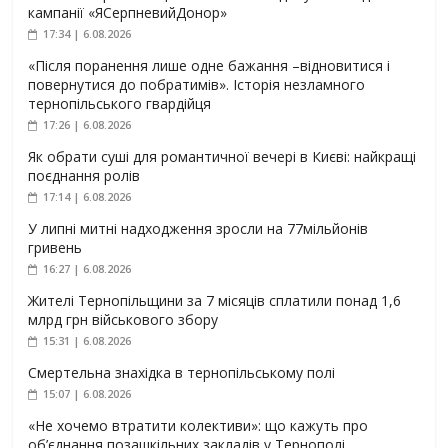
кампанії «ЯСерпневийДонор»
17:34 | 6.08.2026
«Після поранення лише одне бажання –відновитися і
повернутися до побратимів». Історія незламного
тернопільського гвардійця
17:26 | 6.08.2026
Як обрати суші для романтичної вечері в Києві: найкращі
поєднання ролів
17:14 | 6.08.2026
У липні митні надходження зросли на 77мільйонів
гривень
16:27 | 6.08.2026
Жителі Тернопільщини за 7 місяців сплатили понад 1,6
млрд грн військового збору
15:31 | 6.08.2026
Смертельна знахідка в тернопільському полі
15:07 | 6.08.2026
«Не хочемо втратити колективи»: що кажуть про
об’єднання позашкільних закладів у Тернополі