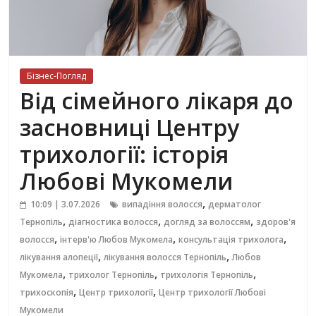
Бізнес-Погляд
Від сімейного лікаря до
засновниці Центру
трихології: історія
Любові Мукомели
,
10:09 | 3.07.2026
випадіння волосся
дерматолог
,
,
,
Тернопіль
діагностика волосся
догляд за волоссям
здоров'я
,
,
,
волосся
інтерв'ю Любов Мукомела
консультація трихолога
,
,
лікування алопеції
лікування волосся Тернопіль
Любов
,
,
,
Мукомела
трихолог Тернопіль
трихологія Тернопіль
,
,
трихоскопія
Центр трихології
Центр трихології Любові
Мукомели