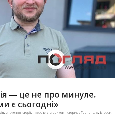
ія — це не про минуле.
ми є сьогодні»
,
,
,
,
рія
значення історії
інтерв'ю з істориком
історик з Тернополя
історик