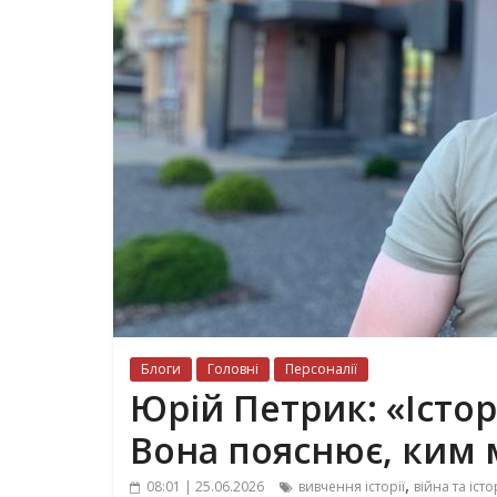
Блоги
Головні
Персоналії
Юрій Петрик: «Істор
Вона пояснює, ким 
,
08:01 | 25.06.2026
вивчення історії
війна та істо