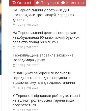
Останні
Популярні
Коментарі
На Тернопільщині у потрійній ДТП
постраждали троє людей, серед них
дитина
17:27 | 7.08.2026
На Тернопільщині державі повернули
недобудований 90-квартирний будинок
вартістю понад 50 млн грн
15:55 | 7.08.2026
Тернопільщина втратила захисника
Володимира Дичку
15:18 | 7.08.2026
У Заліщиках заборонили поливати
городи питною водою: порушників
відключатимуть від водопостачання
15:11 | 7.08.2026
У Тернополі відновили роботу котельні
на вулиці Тролейбусній: гаряча вода
повертається
14:33 | 7.08.2026