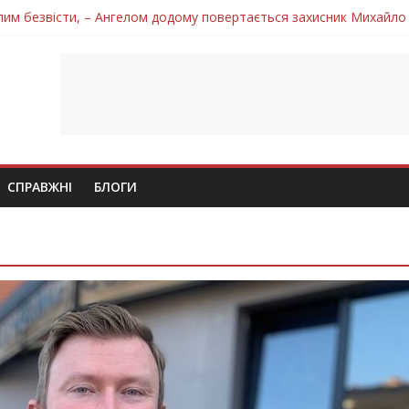
лим безвісти, – Ангелом додому повертається захисник Михайло
ув молодий захисник Дмитро Березко з Тернопільщини
 втратила захисника Володимира Вельму
нопільщини Петро Федів повертається до рідного дому «на щиті»
 втратила захисника Володимира Дичку
СПРАВЖНІ
БЛОГИ