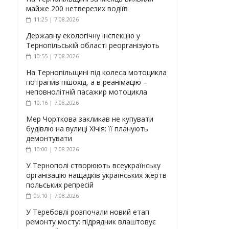
майже 200 нетверезих водіїв
11:25 | 7.08.2026
Державну екологічну інспекцію у
Тернопільській області реорганізують
10:55 | 7.08.2026
На Тернопільщині під колеса мотоцикла
потрапив пішохід, а в реанімацію –
неповнолітній пасажир мотоцикла
10:16 | 7.08.2026
Мер Чорткова закликав не купувати
будівлю на вулиці Хічія: її планують
демонтувати
10:00 | 7.08.2026
У Тернополі створюють всеукраїнську
організацію нащадків українських жертв
польських репресій
09:10 | 7.08.2026
У Теребовлі розпочали новий етап
ремонту мосту: підрядник влаштовує