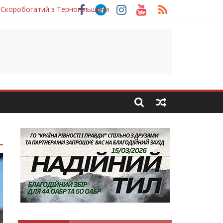
 Скоробогатий з Тернопільщини