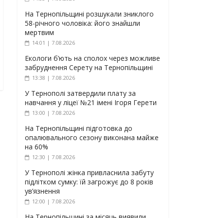
На Тернопільщині розшукали зниклого
58-річного чоловіка: його знайшли
мертвим
14:01 | 7.08.2026
Екологи б’ють на сполох через можливе
забруднення Серету на Тернопільщині
13:38 | 7.08.2026
У Тернополі затвердили плату за
навчання у ліцеї №21 імені Ігоря Герети
13:00 | 7.08.2026
На Тернопільщині підготовка до
опалювального сезону виконана майже
на 60%
12:30 | 7.08.2026
У Тернополі жінка привласнила забуту
підлітком сумку: їй загрожує до 8 років
ув’язнення
12:00 | 7.08.2026
На Тернопільщині за місяць виявили