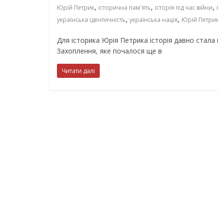
,
,
,
Юрій Петрик
історична пам'ять
історія під час війни
,
,
українська ідентичність
українська нація
Юрій Петри
Для історика Юрія Петрика історія давно стала
Захоплення, яке почалося ще в
Читати далі