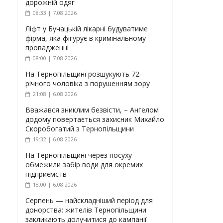
дорожній одяг
08:33 | 7.08.2026
Ліфт у Бучацькій лікарні будуватиме
фірма, яка фігурує в кримінальному
провадженні
08:00 | 7.08.2026
На Тернопільщині розшукують 72-
річного чоловіка з порушенням зору
21:08 | 6.08.2026
Вважався зниклим безвісти, – Ангелом
додому повертається захисник Михайло
Скоробогатий з Тернопільщини
19:32 | 6.08.2026
На Тернопільщині через посуху
обмежили забір води для окремих
підприємств
18:00 | 6.08.2026
Серпень — найскладніший період для
донорства: жителів Тернопільщини
закликають долучитися до кампанії