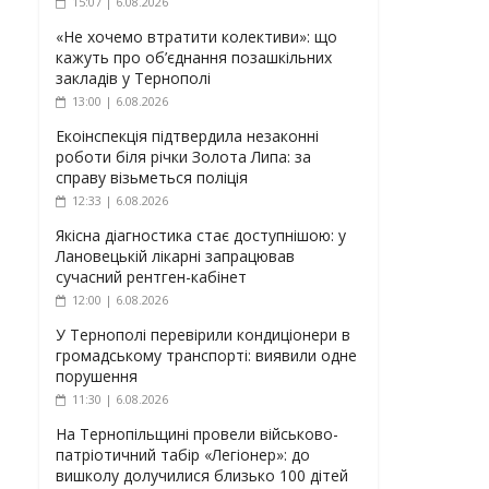
15:07 | 6.08.2026
«Не хочемо втратити колективи»: що
кажуть про об’єднання позашкільних
закладів у Тернополі
13:00 | 6.08.2026
Екоінспекція підтвердила незаконні
роботи біля річки Золота Липа: за
справу візьметься поліція
12:33 | 6.08.2026
Якісна діагностика стає доступнішою: у
Лановецькій лікарні запрацював
сучасний рентген-кабінет
12:00 | 6.08.2026
У Тернополі перевірили кондиціонери в
громадському транспорті: виявили одне
порушення
11:30 | 6.08.2026
На Тернопільщині провели військово-
патріотичний табір «Легіонер»: до
вишколу долучилися близько 100 дітей