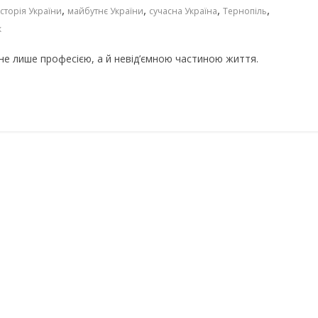
,
,
,
,
історія України
майбутнє України
сучасна Україна
Тернопіль
к
 не лише професією, а й невід’ємною частиною життя.