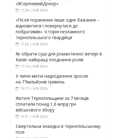
«ЯСерпневийДонор»
17:34 | 6.08.2026
«Після поранення лише одне бажання –
відновитися і повернутися до
побратимів». Історія незламного
тернопільського гвардійця
17:26 | 6.08.2026
Як обрати суші для романтичної вечері в
Києві: найкращі поєднання ролів
17:14 | 6.08.2026
У липні митні надходження зросли
на 77мільйонів гривень
16:27 | 6.08.2026
Жителі Тернопільщини за 7 місяців
сплатили понад 1,6 млрд грн
військового збору
15:31 | 6.08.2026
Смертельна знахідка в тернопільському
полі