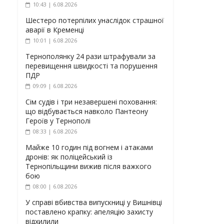
10:43 | 6.08.2026
Шестеро потерпілих унаслідок страшної
аварії в Кременці
10:01 | 6.08.2026
Тернополянку 24 рази штрафували за
перевищення швидкості та порушення
ПДР
09:09 | 6.08.2026
Сім судів і три незавершені поховання:
що відбувається навколо Пантеону
Героїв у Тернополі
08:33 | 6.08.2026
Майже 10 годин під вогнем і атаками
дронів: як поліцейський із
Тернопільщини вижив після важкого
бою
08:00 | 6.08.2026
У справі вбивства випускниці у Вишнівці
поставлено крапку: апеляцію захисту
відхилили