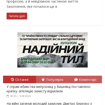
професією, а й невід’ємною частиною життя.
Захоплення, яке почалося ще в
Читати далі
Останні
Популярні
Коментарі
У справі вбивства випускниці у Вишнівці поставлено
крапку: апеляцію захисту відхилили
18:35 | 5.08.2026
На війні загинув молодий захисник Дмитро Березко з