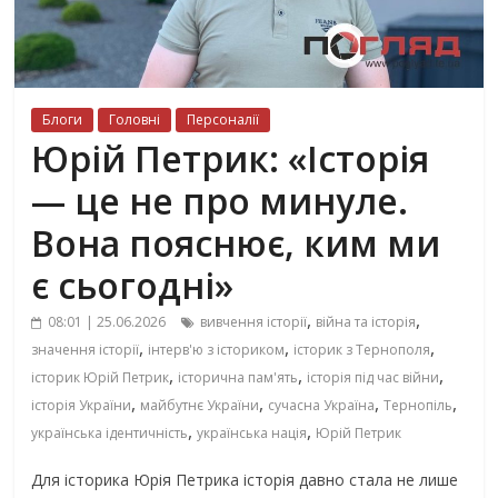
Блоги
Головні
Персоналії
Юрій Петрик: «Історія
— це не про минуле.
Вона пояснює, ким ми
є сьогодні»
,
,
08:01 | 25.06.2026
вивчення історії
війна та історія
,
,
,
значення історії
інтерв'ю з істориком
історик з Тернополя
,
,
,
історик Юрій Петрик
історична пам'ять
історія під час війни
,
,
,
,
історія України
майбутнє України
сучасна Україна
Тернопіль
,
,
українська ідентичність
українська нація
Юрій Петрик
Для історика Юрія Петрика історія давно стала не лише