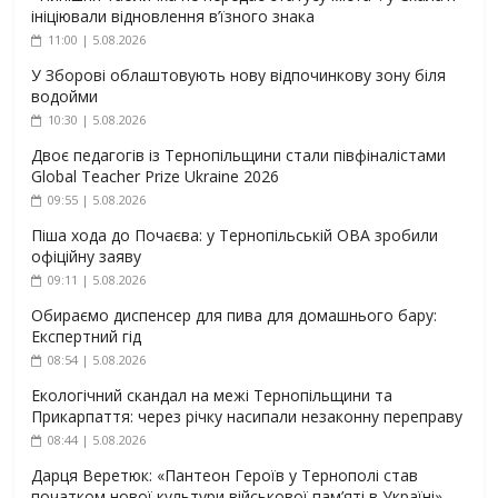
ініціювали відновлення в’їзного знака
11:00 | 5.08.2026
У Зборові облаштовують нову відпочинкову зону біля
водойми
10:30 | 5.08.2026
Двоє педагогів із Тернопільщини стали півфіналістами
Global Teacher Prize Ukraine 2026
09:55 | 5.08.2026
Піша хода до Почаєва: у Тернопільській ОВА зробили
офіційну заяву
09:11 | 5.08.2026
Обираємо диспенсер для пива для домашнього бару:
Експертний гід
08:54 | 5.08.2026
Екологічний скандал на межі Тернопільщини та
Прикарпаття: через річку насипали незаконну переправу
08:44 | 5.08.2026
Дарця Веретюк: «Пантеон Героїв у Тернополі став
початком нової культури військової пам’яті в Україні»