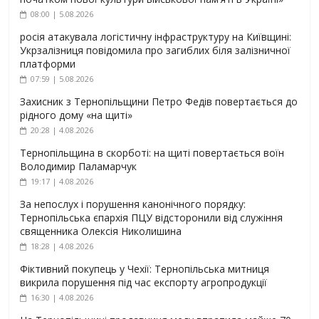
08:00 | 5.08.2026
росія атакувала логістичну інфраструктуру на Київщині:
Укрзалізниця повідомила про загиблих біля залізничної
платформи
07:59 | 5.08.2026
Захисник з Тернопільщини Петро Федів повертається до
рідного дому «на щиті»
20:28 | 4.08.2026
Тернопільщина в скорботі: на щиті повертається воїн
Володимир Паламарчук
19:17 | 4.08.2026
За непослух і порушення канонічного порядку:
Тернопільська єпархія ПЦУ відсторонили від служіння
священника Олексія Николишина
18:28 | 4.08.2026
Фіктивний покупець у Чехії: Тернопільська митниця
викрила порушення під час експорту агропродукції
16:30 | 4.08.2026