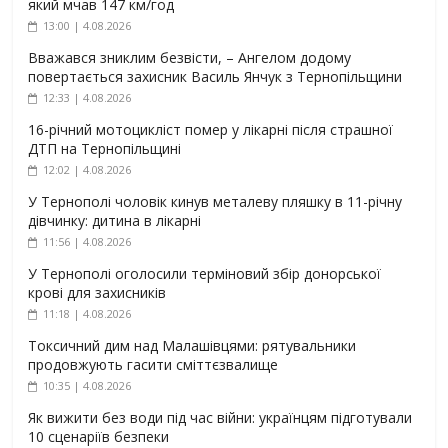
який мчав 147 км/год
13:00 | 4.08.2026
Вважався зниклим безвісти, – Ангелом додому
повертається захисник Василь Янчук з Тернопільщини
12:33 | 4.08.2026
16-річний мотоцикліст помер у лікарні після страшної
ДТП на Тернопільщині
12:02 | 4.08.2026
У Тернополі чоловік кинув металеву пляшку в 11-річну
дівчинку: дитина в лікарні
11:56 | 4.08.2026
У Тернополі оголосили терміновий збір донорської
крові для захисників
11:18 | 4.08.2026
Токсичний дим над Малашівцями: рятувальники
продовжують гасити сміттєзвалище
10:35 | 4.08.2026
Як вижити без води під час війни: українцям підготували
10 сценаріїв безпеки