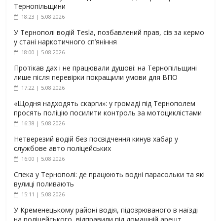
Тернопільщини
18:23 | 5.08.2026
У Тернополі водій Tesla, позбавлений прав, сів за кермо
у стані наркотичного сп’яніння
18:00 | 5.08.2026
Протікав дах і не працювали душові: на Тернопільщині
лише після перевірки покращили умови для ВПО
17:22 | 5.08.2026
«Щодня надходять скарги»: у громаді під Тернополем
просять поліцію посилити контроль за мотоциклістами
16:38 | 5.08.2026
Нетверезий водій без посвідчення кинув хабар у
службове авто поліцейських
16:00 | 5.08.2026
Спека у Тернополі: де працюють водні парасольки та які
вулиці поливають
15:11 | 5.08.2026
У Кременецькому районі водія, підозрюваного в наїзді
на поліцейського, відправили під домашній арешт