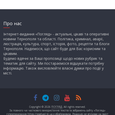
Про нас
Інтернет-видання «Погляд» - актуальні, цікаві та оперативні
новини Тернополя та області. Політика, кримінал, аварії,
люстрація, культура, спорт, історія, фото, рецепти та блоги
Тернополя. Надіємося, що сайт буде для Вас корисним та
цікавим.
Будемо вдячні за Ваші пропозиції щодо нових рубрик та
тематик для сайту. Ми постараємося відшукати потрібну
інформацію. Також висловлюйте власні думки про події у
місті.
Copyright © 2026
ПОГЛЯД
. All rights reserved.
За повного чи часткового використання текстів та зображень сайту «Погляд»
гіперпосилання https://poglyad.te.ua є обов’язковим. Редакція не впливає на зміст