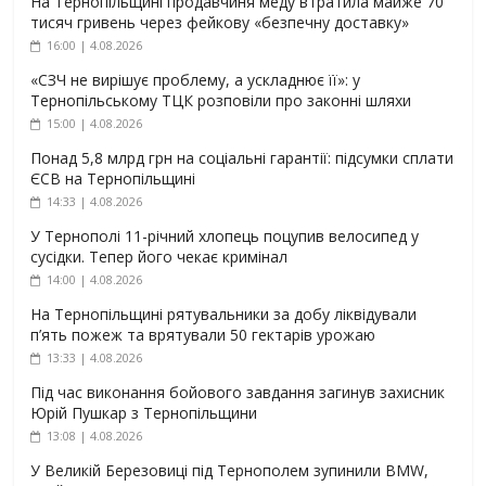
На Тернопільщині продавчиня меду втратила майже 70
тисяч гривень через фейкову «безпечну доставку»
16:00 | 4.08.2026
«СЗЧ не вирішує проблему, а ускладнює її»: у
Тернопільському ТЦК розповіли про законні шляхи
15:00 | 4.08.2026
Понад 5,8 млрд грн на соціальні гарантії: підсумки сплати
ЄСВ на Тернопільщині
14:33 | 4.08.2026
У Тернополі 11-річний хлопець поцупив велосипед у
сусідки. Тепер його чекає кримінал
14:00 | 4.08.2026
На Тернопільщині рятувальники за добу ліквідували
п’ять пожеж та врятували 50 гектарів урожаю
13:33 | 4.08.2026
Під час виконання бойового завдання загинув захисник
Юрій Пушкар з Тернопільщини
13:08 | 4.08.2026
У Великій Березовиці під Тернополем зупинили BMW,