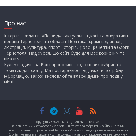
Про нас
Інтернет-видання «Погляд» - актуальні, цікаві та оперативні
новини Тернополя та області. Політика, кримінал, аварії,
люстрація, культура, спорт, історія, фото, рецепти та блоги
Тернополя. Надіємося, що сайт буде для Вас корисним та
цікавим.
Будемо вдячні за Ваші пропозиції щодо нових рубрик та
тематик для сайту. Ми постараємося відшукати потрібну
інформацію. Також висловлюйте власні думки про події у
місті.
Copyright © 2026
ПОГЛЯД
. All rights reserved.
За повного чи часткового використання текстів та зображень сайту «Погляд»
гіперпосилання https://poglyad.te.ua є обов’язковим. Редакція не впливає на зміст
блогів і не несе відповідальності за думку, яку автори висловлюють на сторінках