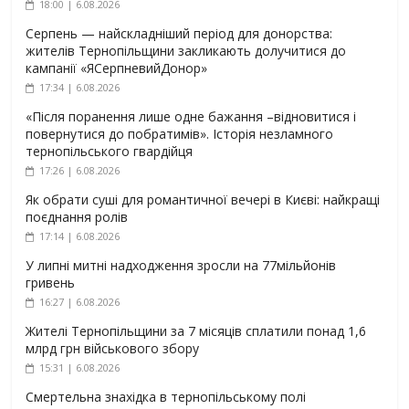
18:00 | 6.08.2026
Серпень — найскладніший період для донорства:
жителів Тернопільщини закликають долучитися до
кампанії «ЯСерпневийДонор»
17:34 | 6.08.2026
«Після поранення лише одне бажання –відновитися і
повернутися до побратимів». Історія незламного
тернопільського гвардійця
17:26 | 6.08.2026
Як обрати суші для романтичної вечері в Києві: найкращі
поєднання ролів
17:14 | 6.08.2026
У липні митні надходження зросли на 77мільйонів
гривень
16:27 | 6.08.2026
Жителі Тернопільщини за 7 місяців сплатили понад 1,6
млрд грн військового збору
15:31 | 6.08.2026
Смертельна знахідка в тернопільському полі