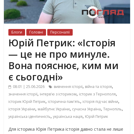
Блоги
Головні
Персоналії
Юрій Петрик: «Історія
— це не про минуле.
Вона пояснює, ким ми
є сьогодні»
,
,
08:01 | 25.06.2026
вивчення історії
війна та історія
,
,
,
значення історії
інтерв'ю з істориком
історик з Тернополя
,
,
,
історик Юрій Петрик
історична пам'ять
історія під час війни
,
,
,
,
історія України
майбутнє України
сучасна Україна
Тернопіль
,
,
українська ідентичність
українська нація
Юрій Петрик
Для історика Юрія Петрика історія давно стала не лише