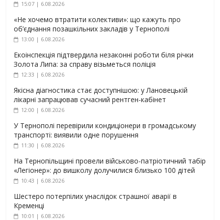
15:07 | 6.08.2026
«Не хочемо втратити колективи»: що кажуть про
об’єднання позашкільних закладів у Тернополі
13:00 | 6.08.2026
Екоінспекція підтвердила незаконні роботи біля річки
Золота Липа: за справу візьметься поліція
12:33 | 6.08.2026
Якісна діагностика стає доступнішою: у Лановецькій
лікарні запрацював сучасний рентген-кабінет
12:00 | 6.08.2026
У Тернополі перевірили кондиціонери в громадському
транспорті: виявили одне порушення
11:30 | 6.08.2026
На Тернопільщині провели військово-патріотичний табір
«Легіонер»: до вишколу долучилися близько 100 дітей
10:43 | 6.08.2026
Шестеро потерпілих унаслідок страшної аварії в
Кременці
10:01 | 6.08.2026