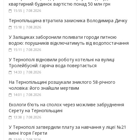
квартирний будинок вартістю понад 50 млн грн
15:55 | 7.08.2026
Тернопільщина втратила захисника Володимира Дичку
15:18 | 7.08.2026
У Заліщиках заборонили поливати городи питною
водою: порушників відключатимуть від водопостачання
15:11 | 7.08.2026
У Тернополі відновили роботу котельні на вулиці
Тролейбусній: гаряча вода повертається
14:33 | 7.08.2026
На Тернопільщині розшукали зниклого 58-річного
чоловіка: його знайшли мертвим
14:01 | 7.08.2026
Екологи б’ють на сполох через можливе забруднення
Серету на Тернопільщині
13:38 | 7.08.2026
У Тернополі затвердили плату за навчання у ліцеї №21
імені Ігоря Герети
13:00 | 7.08.2026