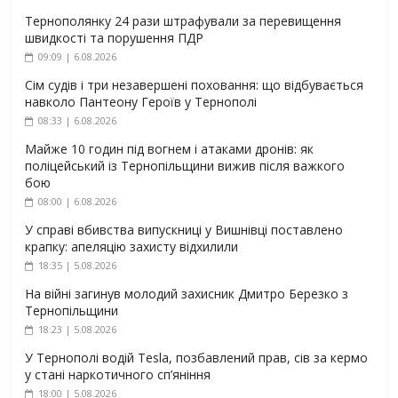
Тернополянку 24 рази штрафували за перевищення
швидкості та порушення ПДР
09:09 | 6.08.2026
Сім судів і три незавершені поховання: що відбувається
навколо Пантеону Героїв у Тернополі
08:33 | 6.08.2026
Майже 10 годин під вогнем і атаками дронів: як
поліцейський із Тернопільщини вижив після важкого
бою
08:00 | 6.08.2026
У справі вбивства випускниці у Вишнівці поставлено
крапку: апеляцію захисту відхилили
18:35 | 5.08.2026
На війні загинув молодий захисник Дмитро Березко з
Тернопільщини
18:23 | 5.08.2026
У Тернополі водій Tesla, позбавлений прав, сів за кермо
у стані наркотичного сп’яніння
18:00 | 5.08.2026