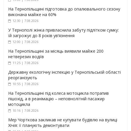
На Тернопільщині підготовка до опалювального сезону
виконана майже на 60%
12:30 | 7.08.2026
У Тернополі жінка привласнила забуту підлітком сумку:
їй загрожує до 8 років ув’язнення
12:00 | 7.08.2026
На Тернопільщині за місяць виявили майже 200
нетверезих водіїв
11:25 | 7.08.2026
Державну екологічну інспекцію у Тернопільській області
реорганізують
10:55 | 7.08.2026
На Тернопільщині під колеса мотоцикла потрапив
пішохід, а в реанімацію – неповнолітній пасажир
мотоцикла
10:16 | 7.08.2026
Мер Чорткова закликав не купувати будівлю на вулиці
Хічія: її планують демонтувати