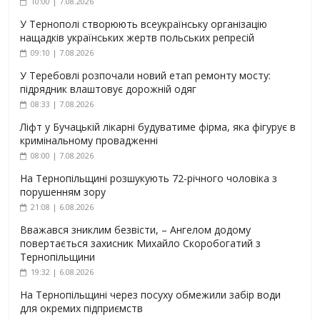
10:00 | 7.08.2026
У Тернополі створюють всеукраїнську організацію
нащадків українських жертв польських репресій
09:10 | 7.08.2026
У Теребовлі розпочали новий етап ремонту мосту:
підрядник влаштовує дорожній одяг
08:33 | 7.08.2026
Ліфт у Бучацькій лікарні будуватиме фірма, яка фігурує в
кримінальному провадженні
08:00 | 7.08.2026
На Тернопільщині розшукують 72-річного чоловіка з
порушенням зору
21:08 | 6.08.2026
Вважався зниклим безвісти, – Ангелом додому
повертається захисник Михайло Скоробогатий з
Тернопільщини
19:32 | 6.08.2026
На Тернопільщині через посуху обмежили забір води
для окремих підприємств