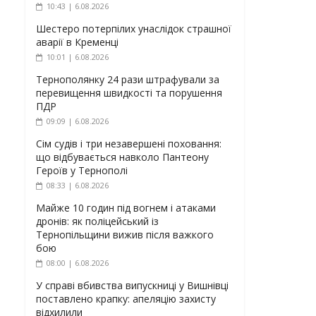
10:43 | 6.08.2026
Шестеро потерпілих унаслідок страшної
аварії в Кременці
10:01 | 6.08.2026
Тернополянку 24 рази штрафували за
перевищення швидкості та порушення
ПДР
09:09 | 6.08.2026
Сім судів і три незавершені поховання:
що відбувається навколо Пантеону
Героїв у Тернополі
08:33 | 6.08.2026
Майже 10 годин під вогнем і атаками
дронів: як поліцейський із
Тернопільщини вижив після важкого
бою
08:00 | 6.08.2026
У справі вбивства випускниці у Вишнівці
поставлено крапку: апеляцію захисту
відхилили