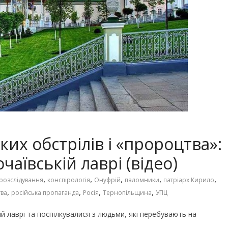
их обстрілів і «пророцтва»:
чаївській лаврі (відео)
,
,
,
,
,
 розслідування
конспірологія
Онуфрій
паломники
патріарх Кирило
,
,
,
,
ва
російська пропаганда
Росія
Тернопільщина
УПЦ
й лаврі та поспілкувалися з людьми, які перебувають на