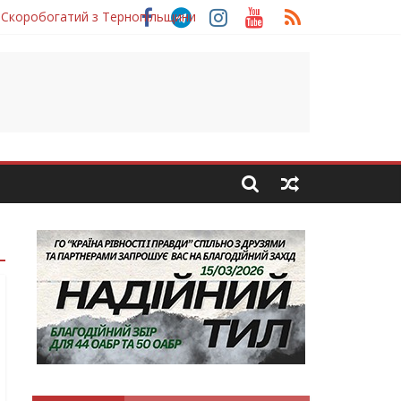
 Скоробогатий з Тернопільщини