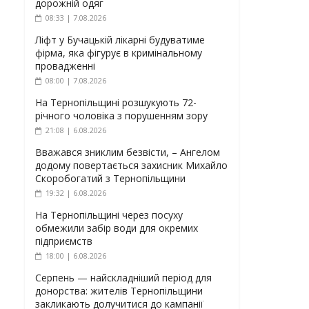
дорожній одяг
08:33 | 7.08.2026
Ліфт у Бучацькій лікарні будуватиме
фірма, яка фігурує в кримінальному
провадженні
08:00 | 7.08.2026
На Тернопільщині розшукують 72-
річного чоловіка з порушенням зору
21:08 | 6.08.2026
Вважався зниклим безвісти, – Ангелом
додому повертається захисник Михайло
Скоробогатий з Тернопільщини
19:32 | 6.08.2026
На Тернопільщині через посуху
обмежили забір води для окремих
підприємств
18:00 | 6.08.2026
Серпень — найскладніший період для
донорства: жителів Тернопільщини
закликають долучитися до кампанії