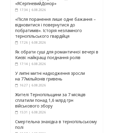
«ЯСерпневийДонор»
17:34 | 6.08.2026
«Після поранення лише одне бажання –
відновитися і повернутися до
побратимів». Історія незламного
тернопільського гвардійця
17:26 | 6.08.2026
Як обрати суші для романтичної вечері в
Києві: найкращі поєднання ролів
17:14 | 6.08.2026
У липні митні надходження зросли
на 77мільйонів гривень
16:27 | 6.08.2026
Жителі Тернопільщини за 7 місяців
сплатили понад 1,6 млрд грн
військового збору
15:31 | 6.08.2026
Смертельна знахідка в тернопільському
полі