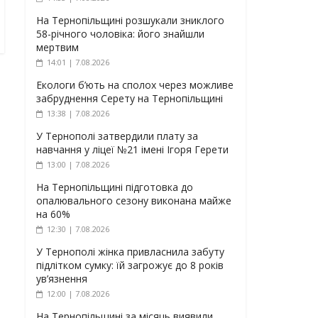
На Тернопільщині розшукали зниклого
58-річного чоловіка: його знайшли
мертвим
14:01 | 7.08.2026
Екологи б’ють на сполох через можливе
забруднення Серету на Тернопільщині
13:38 | 7.08.2026
У Тернополі затвердили плату за
навчання у ліцеї №21 імені Ігоря Герети
13:00 | 7.08.2026
На Тернопільщині підготовка до
опалювального сезону виконана майже
на 60%
12:30 | 7.08.2026
У Тернополі жінка привласнила забуту
підлітком сумку: їй загрожує до 8 років
ув’язнення
12:00 | 7.08.2026
На Тернопільщині за місяць виявили