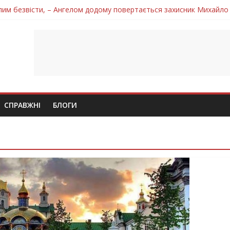
лим безвісти, – Ангелом додому повертається захисник Михайло
ув молодий захисник Дмитро Березко з Тернопільщини
 втратила захисника Володимира Вельму
нопільщини Петро Федів повертається до рідного дому «на щиті»
 втратила захисника Володимира Дичку
СПРАВЖНІ
БЛОГИ