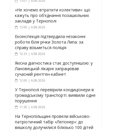
15:07 | 6.08.2026
«Не хочемо втратити колективи»: що
кажуть про об’єднання позашкільних
закладів у Тернополі
13:00 | 6.08.2026
Екоінспекція підтвердила незаконні
роботи біля річки Золота Липа: за
справу візьметься поліція
12:33 | 6.08.2026
Якісна діагностика стає доступнішою: у
Лановецькій лікарні запрацював
сучасний рентген-кабінет
12:00 | 6.08.2026
У Тернополі перевірили кондиціонери в
громадському транспорті: виявили одне
порушення
11:30 | 6.08.2026
На Тернопільщині провели військово-
патріотичний табір «Легіонер»: до
вишколу долучилися близько 100 дітей