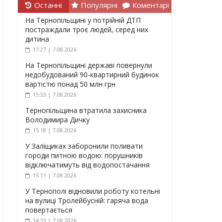
Останні
Популярні
Коментарі
На Тернопільщині у потрійній ДТП
постраждали троє людей, серед них
дитина
17:27 | 7.08.2026
На Тернопільщині державі повернули
недобудований 90-квартирний будинок
вартістю понад 50 млн грн
15:55 | 7.08.2026
Тернопільщина втратила захисника
Володимира Дичку
15:18 | 7.08.2026
У Заліщиках заборонили поливати
городи питною водою: порушників
відключатимуть від водопостачання
15:11 | 7.08.2026
У Тернополі відновили роботу котельні
на вулиці Тролейбусній: гаряча вода
повертається
14:33 | 7.08.2026