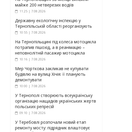
майже 200 нетверезих водіїв
11:25 | 7.08.2026
Державну екологічну інспекцію у
Тернопільській області реорганізують
10:55 | 7.08.2026
На Тернопільщині під колеса мотоцикла
потрапив пішохід, а в реанімацію –
неповнолітній пасажир мотоцикла
10:16 | 7.08.2026
Мер Чорткова закликав не купувати
будівлю на вулиці Хічія: її планують
демонтувати
10:00 | 7.08.2026
У Тернополі створюють всеукраїнську
організацію нащадків українських жертв
польських репресій
09:10 | 7.08.2026
У Теребовлі розпочали новий етап
ремонту мосту: підрядник влаштовує