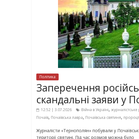
Політика
Заперечення російськ
скандальні заяви у По
,
12:52 | 3.07.2026
Війна в Україні
журналістське
,
,
,
Почаїв
Почаївська лавра
Почаївська святиня
пророцт
Журналісти «Тернополян» побували у Почаївські
території святині. Під час розмов можна було