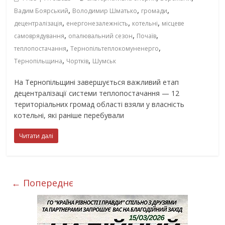
,
,
,
Вадим Боярський
Володимир Шматько
громади
,
,
,
децентралізація
енергонезалежність
котельні
місцеве
,
,
,
самоврядування
опалювальний сезон
Почаїв
,
,
теплопостачання
Тернопільтеплокомуненерго
,
,
Тернопільщина
Чортків
Шумськ
На Тернопільщині завершується важливий етап
децентралізації системи теплопостачання — 12
територіальних громад області взяли у власність
котельні, які раніше перебували
Читати далі
← Попереднє