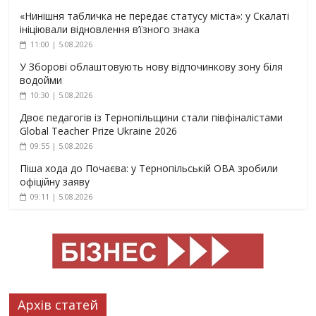
«Нинішня табличка не передає статусу міста»: у Скалаті
ініціювали відновлення в’їзного знака
11:00 | 5.08.2026
У Зборові облаштовують нову відпочинкову зону біля
водойми
10:30 | 5.08.2026
Двоє педагогів із Тернопільщини стали півфіналістами
Global Teacher Prize Ukraine 2026
09:55 | 5.08.2026
Піша хода до Почаєва: у Тернопільській ОВА зробили
офіційну заяву
09:11 | 5.08.2026
Архів статей