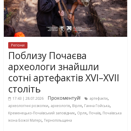
Регіони
Поблизу Почаєва
археологи знайшли
сотні артефактів XVI–XVII
століть
Прокоментуй!
,
17:43 | 28.07.2026
артефакти
,
,
,
,
археологічні розкопки
археологія
Вірля
Ганна Гойська
,
,
,
Кременецько-Почаївський заповідник
Орля
Почаїв
Почаївська
,
ікона Божої Матері
Тернопільщина