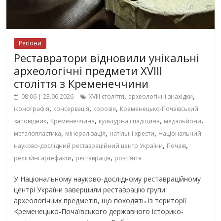
Регіони
Реставратори відновили унікальні
археологічні предмети XVIII
століття з Кременеччини
,
,
08:06 | 23.06.2026
XVIII століття
археологічні знахідки
,
,
,
іконографія
консервація
корозія
Кременецько-Почаївський
,
,
,
,
заповідник
Кременеччина
культурна спадщина
медальйони
,
,
,
металопластика
мінералізація
натільні хрести
Національний
,
,
науково-дослідний реставраційний центр України
Почаїв
,
,
релігійні артефакти
реставрація
розп’яття
У Національному науково-дослідному реставраційному
центрі України завершили реставрацію групи
археологічних предметів, що походять із території
Кременецько-Почаївського державного історико-