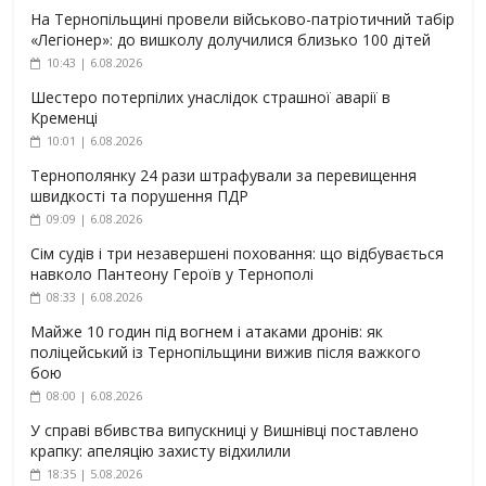
На Тернопільщині провели військово-патріотичний табір
«Легіонер»: до вишколу долучилися близько 100 дітей
10:43 | 6.08.2026
Шестеро потерпілих унаслідок страшної аварії в
Кременці
10:01 | 6.08.2026
Тернополянку 24 рази штрафували за перевищення
швидкості та порушення ПДР
09:09 | 6.08.2026
Сім судів і три незавершені поховання: що відбувається
навколо Пантеону Героїв у Тернополі
08:33 | 6.08.2026
Майже 10 годин під вогнем і атаками дронів: як
поліцейський із Тернопільщини вижив після важкого
бою
08:00 | 6.08.2026
У справі вбивства випускниці у Вишнівці поставлено
крапку: апеляцію захисту відхилили
18:35 | 5.08.2026