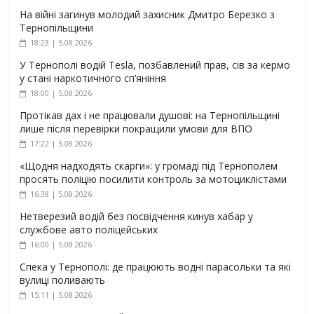
На війні загинув молодий захисник Дмитро Березко з
Тернопільщини
18:23 | 5.08.2026
У Тернополі водій Tesla, позбавлений прав, сів за кермо
у стані наркотичного сп’яніння
18:00 | 5.08.2026
Протікав дах і не працювали душові: на Тернопільщині
лише після перевірки покращили умови для ВПО
17:22 | 5.08.2026
«Щодня надходять скарги»: у громаді під Тернополем
просять поліцію посилити контроль за мотоциклістами
16:38 | 5.08.2026
Нетверезий водій без посвідчення кинув хабар у
службове авто поліцейських
16:00 | 5.08.2026
Спека у Тернополі: де працюють водні парасольки та які
вулиці поливають
15:11 | 5.08.2026