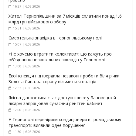
16:27 | 6.08.2026
Жителі Тернопільщини за 7 місяців сплатили понад 1,6
млрд грн військового збору
15:31 | 6.08.2026
Смертельна знахідка в тернопільському полі
15:07 | 6.08.2026
«Не хочемо втратити колективи»: що кажуть про
об’єднання позашкільних закладів у Тернополі
13:00 | 6.08.2026
Екоінспекція підтвердила незаконні роботи біля річки
Золота Липа: за справу візьметься поліція
12:33 | 6.08.2026
Якісна діагностика стає доступнішою: у Лановецькій
лікарні запрацював сучасний рентген-кабінет
12:00 | 6.08.2026
У Тернополі перевірили кондиціонери в громадському
транспорті: виявили одне порушення
11:30 | 6.08.2026