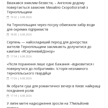
Вважався зниклим безвісти, – Ангелом додому
повертається захисник Михайло Скоробогатий з
Тернопільщини
19:32 | 6.08.2026
На Тернопільщині через посуху обмежили забір води
для окремих підприємств
18:00 | 6.08.2026
Серпень — найскладніший період для донорства:
жителів Тернопільщини закликають долучитися до
кампанії «ЯСерпневийДонор»
17:34 | 6.08.2026
«Після поранення лише одне бажання –відновитися і
повернутися до побратимів». Історія незламного
тернопільського гвардійця
17:26 | 6.08.2026
Як обрати суші для романтичної вечері в Києві: найкращі
поєднання ролів
17:14 | 6.08.2026
У липні митні надходження зросли на 77мільйонів
гривень