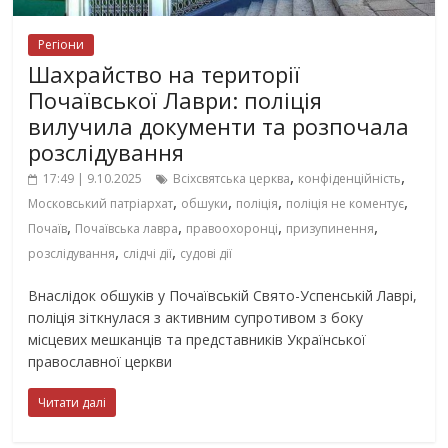
Регіони
Шахрайство на території
Почаївської Лаври: поліція
вилучила документи та розпочала
розслідування
,
,
17:49 | 9.10.2025
Всіхсвятська церква
конфіденційність
,
,
,
,
Московський патріархат
обшуки
поліція
поліція не коментує
,
,
,
,
Почаїв
Почаївська лавра
правоохоронці
призупинення
,
,
розслідування
слідчі дії
судові дії
Внаслідок обшуків у Почаївській Свято-Успенській Лаврі,
поліція зіткнулася з активним супротивом з боку
місцевих мешканців та представників Української
православної церкви
Читати далі