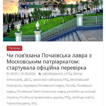
Регіони
Чи пов’язана Почаївська лавра з
Московським патріархатом:
стартувала офіційна перевірка
,
09:39 | 25.06.2026
афілійованість з РПЦ
Віктор
,
,
,
Єленський
ДЕСС
закон про заборону РПЦ
Московський
,
,
,
патріархат
перевірка Почаївської лаври
Почаїв
Почаївська
,
,
лавра
Почаївська Свято-Успенська лавра
релігійні організації
,
,
,
,
України
Російська православна церква
РПЦ
свобода совісті
,
Тернопільщина
УПЦ