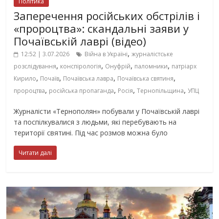
Політика
Заперечення російських обстрілів і
«пророцтва»: скандальні заяви у
Почаївській лаврі (відео)
,
12:52 | 3.07.2026
Війна в Україні
журналістське
,
,
,
,
розслідування
конспірологія
Онуфрій
паломники
патріарх
,
,
,
,
Кирило
Почаїв
Почаївська лавра
Почаївська святиня
,
,
,
,
пророцтва
російська пропаганда
Росія
Тернопільщина
УПЦ
Журналісти «Тернополян» побували у Почаївській лаврі
та поспілкувалися з людьми, які перебувають на
території святині. Під час розмов можна було
Читати далі