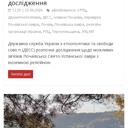
дослідження
,
12:25 | 22.06.2026
афілійованість з РПЦ
,
,
,
Держетнополітики
ДЕСС
новини Почаєва
перевірка
,
,
,
Почаївської лаври
Почаїв
Почаївська лавра
релігійні
,
,
,
організації України
РПЦ
Тернопільщина
УПЦ МП
Державна служба України з етнополітики та свободи
совісті (ДЕСС) розпочне дослідження щодо можливих
зв’язків Почаївської Свято-Успенської лаври з
іноземною релігійною
Читати далі