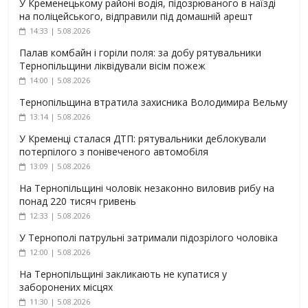
У Кременецькому районі водія, підозрюваного в наїзді
на поліцейського, відправили під домашній арешт
14:33 | 5.08.2026
Палав комбайн і горіли поля: за добу рятувальники
Тернопільщини ліквідували вісім пожеж
14:00 | 5.08.2026
Тернопільщина втратила захисника Володимира Вельму
13:14 | 5.08.2026
У Кременці сталася ДТП: рятувальники деблокували
потерпілого з понівеченого автомобіля
13:09 | 5.08.2026
На Тернопільщині чоловік незаконно виловив рибу на
понад 220 тисяч гривень
12:33 | 5.08.2026
У Тернополі патрульні затримали підозрілого чоловіка
12:00 | 5.08.2026
На Тернопільщині закликають не купатися у
заборонених місцях
11:30 | 5.08.2026