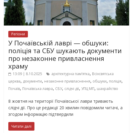
Регіони
У Почаївській лаврі — обшуки:
поліція та СБУ шукають документи
про незаконне привласнення
храму
,
13:09 | 8.10.2025
архітектурна пам’ятка
Всіхсвятська
,
,
,
,
,
церква
документи
незаконне привласнення
обшуки
поліція
,
,
,
,
,
Почаїв
Почаївська лавра
СБУ
слідчі дії
УПЦ МП
шахрайство
8 жовтня на території Почаївської лаври тривають
слідчі дії. Про це редакції 20 хвилин повідомили читачі, а
згодом інформацію підтвердили
Читати далі