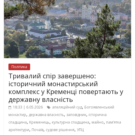
Політика
Тривалий спір завершено:
історичний монастирський
комплекс у Кременці повертають у
державну власність
,
18:33 | 6.05.2026
апеляційний суд
Богоявленський
,
,
,
монастир
державна власність
заповідник
історична
,
,
,
,
спадщина
Кременець
культурна спадщина
майно
пам’ятка
,
,
,
архітектури
Почаїв
судове рішення
УПЦ