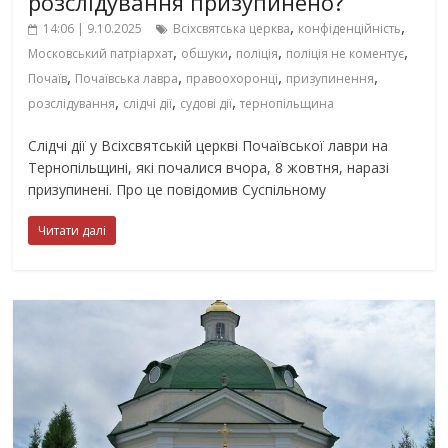
розслідування призупинено?
,
,
14:06 | 9.10.2025
Всіхсвятська церква
конфіденційність
,
,
,
,
Московський патріархат
обшуки
поліція
поліція не коментує
,
,
,
,
Почаїв
Почаївська лавра
правоохоронці
призупинення
,
,
,
розслідування
слідчі дії
судові дії
тернопільщина
Слідчі дії у Всіхсвятській церкві Почаївської лаври на
Тернопільщині, які почалися вчора, 8 жовтня, наразі
призупинені. Про це повідомив Суспільному
Читати далі