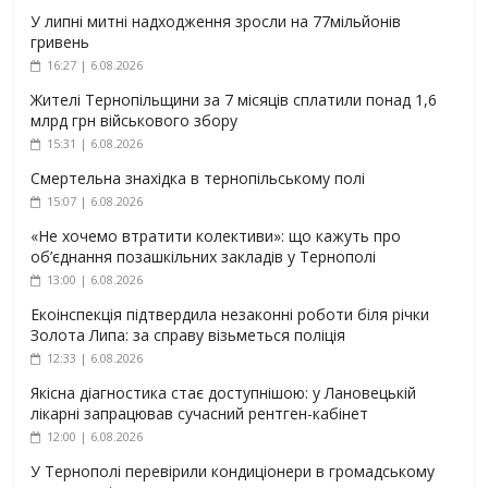
У липні митні надходження зросли на 77мільйонів
гривень
16:27 | 6.08.2026
Жителі Тернопільщини за 7 місяців сплатили понад 1,6
млрд грн військового збору
15:31 | 6.08.2026
Смертельна знахідка в тернопільському полі
15:07 | 6.08.2026
«Не хочемо втратити колективи»: що кажуть про
об’єднання позашкільних закладів у Тернополі
13:00 | 6.08.2026
Екоінспекція підтвердила незаконні роботи біля річки
Золота Липа: за справу візьметься поліція
12:33 | 6.08.2026
Якісна діагностика стає доступнішою: у Лановецькій
лікарні запрацював сучасний рентген-кабінет
12:00 | 6.08.2026
У Тернополі перевірили кондиціонери в громадському