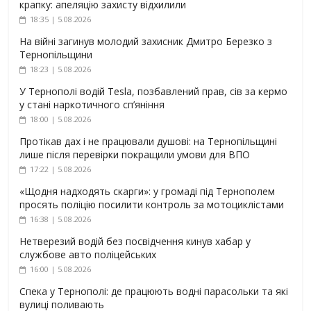
крапку: апеляцію захисту відхилили
18:35 | 5.08.2026
На війні загинув молодий захисник Дмитро Березко з
Тернопільщини
18:23 | 5.08.2026
У Тернополі водій Tesla, позбавлений прав, сів за кермо
у стані наркотичного сп’яніння
18:00 | 5.08.2026
Протікав дах і не працювали душові: на Тернопільщині
лише після перевірки покращили умови для ВПО
17:22 | 5.08.2026
«Щодня надходять скарги»: у громаді під Тернополем
просять поліцію посилити контроль за мотоциклістами
16:38 | 5.08.2026
Нетверезий водій без посвідчення кинув хабар у
службове авто поліцейських
16:00 | 5.08.2026
Спека у Тернополі: де працюють водні парасольки та які
вулиці поливають