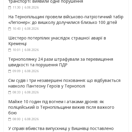
транспорті: виявили одне порушення
11:30 | 6.08.2026
На Тернопільщині провели військово-патріотичний табір
«Легіонер»: до вишколу долучилися близько 100 дітей
10:43 | 6.08.2026
Шестеро потерпілих унаслідок страшної аварії в
Кременці
10:01 | 6.08.2026
Тернополянку 24 рази штрафували за перевищення
швидкості та порушення ПДР
09:09 | 6.08.2026
Сім судів і три незавершені поховання: що відбувається
навколо Пантеону Героїв у Тернополі
08:33 | 6.08.2026
Майже 10 годин під вогнем і атаками дронів: як
поліцейський із Тернопільщини вижив після важкого
бою
08:00 | 6.08.2026
У справі вбивства випускниці у Вишнівці поставлено