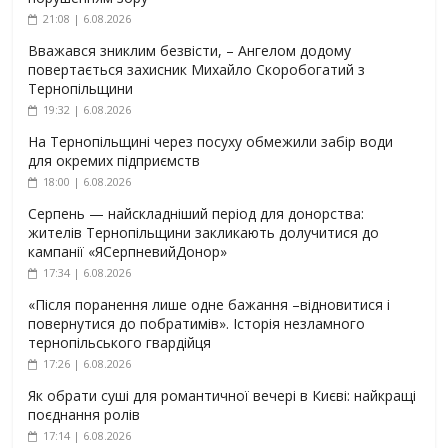
21:08 | 6.08.2026
Вважався зниклим безвісти, – Ангелом додому
повертається захисник Михайло Скоробогатий з
Тернопільщини
19:32 | 6.08.2026
На Тернопільщині через посуху обмежили забір води
для окремих підприємств
18:00 | 6.08.2026
Серпень — найскладніший період для донорства:
жителів Тернопільщини закликають долучитися до
кампанії «ЯСерпневийДонор»
17:34 | 6.08.2026
«Після поранення лише одне бажання –відновитися і
повернутися до побратимів». Історія незламного
тернопільського гвардійця
17:26 | 6.08.2026
Як обрати суші для романтичної вечері в Києві: найкращі
поєднання ролів
17:14 | 6.08.2026