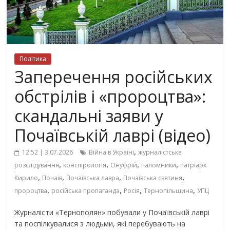
Політика
Заперечення російських
обстрілів і «пророцтва»:
скандальні заяви у
Почаївській лаврі (відео)
,
12:52 | 3.07.2026
Війна в Україні
журналістське
,
,
,
,
розслідування
конспірологія
Онуфрій
паломники
патріарх
,
,
,
,
Кирило
Почаїв
Почаївська лавра
Почаївська святиня
,
,
,
,
пророцтва
російська пропаганда
Росія
Тернопільщина
УПЦ
Журналісти «Тернополян» побували у Почаївській лаврі
та поспілкувалися з людьми, які перебувають на