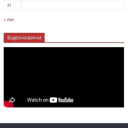
31
« Лип
Відеоновини