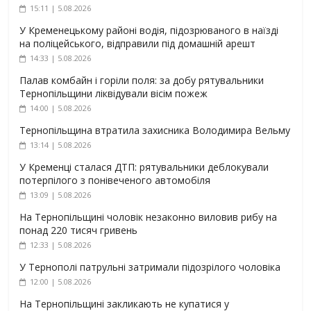
15:11 | 5.08.2026
У Кременецькому районі водія, підозрюваного в наїзді
на поліцейського, відправили під домашній арешт
14:33 | 5.08.2026
Палав комбайн і горіли поля: за добу рятувальники
Тернопільщини ліквідували вісім пожеж
14:00 | 5.08.2026
Тернопільщина втратила захисника Володимира Вельму
13:14 | 5.08.2026
У Кременці сталася ДТП: рятувальники деблокували
потерпілого з понівеченого автомобіля
13:09 | 5.08.2026
На Тернопільщині чоловік незаконно виловив рибу на
понад 220 тисяч гривень
12:33 | 5.08.2026
У Тернополі патрульні затримали підозрілого чоловіка
12:00 | 5.08.2026
На Тернопільщині закликають не купатися у