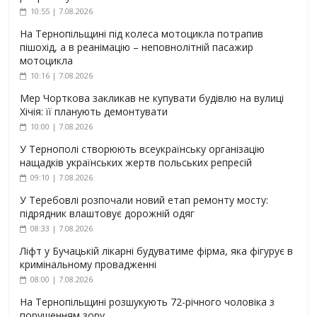
10:55 | 7.08.2026
На Тернопільщині під колеса мотоцикла потрапив
пішохід, а в реанімацію – неповнолітній пасажир
мотоцикла
10:16 | 7.08.2026
Мер Чорткова закликав не купувати будівлю на вулиці
Хічія: її планують демонтувати
10:00 | 7.08.2026
У Тернополі створюють всеукраїнську організацію
нащадків українських жертв польських репресій
09:10 | 7.08.2026
У Теребовлі розпочали новий етап ремонту мосту:
підрядник влаштовує дорожній одяг
08:33 | 7.08.2026
Ліфт у Бучацькій лікарні будуватиме фірма, яка фігурує в
кримінальному провадженні
08:00 | 7.08.2026
На Тернопільщині розшукують 72-річного чоловіка з
порушенням зору