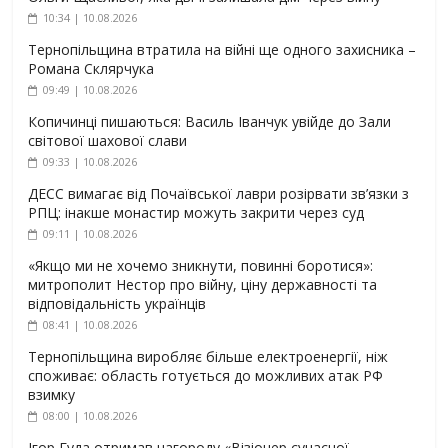
10:34 | 10.08.2026
Тернопільщина втратила на війні ще одного захисника –
Романа Склярчука
09:49 | 10.08.2026
Копичинці пишаються: Василь Іванчук увійде до Зали
світової шахової слави
09:33 | 10.08.2026
ДЕСС вимагає від Почаївської лаври розірвати зв’язки з
РПЦ: інакше монастир можуть закрити через суд
09:11 | 10.08.2026
«Якщо ми не хочемо зникнути, повинні боротися»:
митрополит Нестор про війну, ціну державності та
відповідальність українців
08:41 | 10.08.2026
Тернопільщина виробляє більше електроенергії, ніж
споживає: область готується до можливих атак РФ
взимку
08:00 | 10.08.2026
Ігор Гуда отримав нагороду «Візіонер сучасної