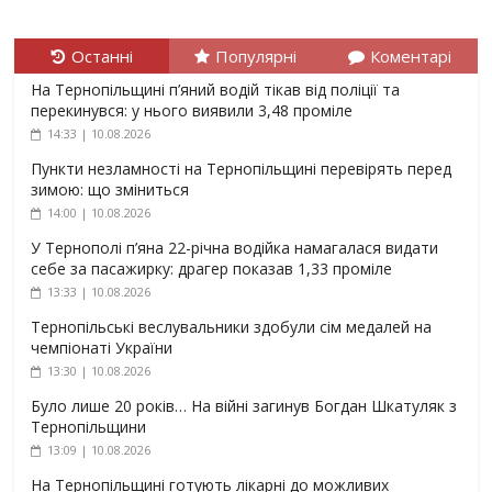
Останні
Популярні
Коментарі
На Тернопільщині п’яний водій тікав від поліції та
перекинувся: у нього виявили 3,48 проміле
14:33 | 10.08.2026
Пункти незламності на Тернопільщині перевірять перед
зимою: що зміниться
14:00 | 10.08.2026
У Тернополі п’яна 22-річна водійка намагалася видати
себе за пасажирку: драгер показав 1,33 проміле
13:33 | 10.08.2026
Тернопільські веслувальники здобули сім медалей на
чемпіонаті України
13:30 | 10.08.2026
Було лише 20 років… На війні загинув Богдан Шкатуляк з
Тернопільщини
13:09 | 10.08.2026
На Тернопільщині готують лікарні до можливих