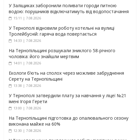
У Заліщиках заборонили поливати городи питною
водою: порушників відключатимуть від водопостачання
15:11 | 7.08.2026
У Тернополі відновили роботу котельні на вулиці
Тролейбусній: гаряча вода повертається
14:33 | 7.08.2026
На Тернопільщині розшукали зниклого 58-річного
чоловіка: його знайшли мертвим
14:01 | 7.08.2026
Екологи б’ють на сполох через можливе забруднення
Серету на Тернопільщині
13:38 | 7.08.2026
У Тернополі затвердили плату за навчання у ліцеї №21
імені Ігоря Герети
13:00 | 7.08.2026
На Тернопільщині підготовка до опалювального сезону
виконана майже на 60%
12:30 | 7.08.2026