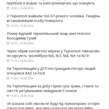
перебоїв із водою та електроенергією: що планують
13:00 | 10.08.2026
У Тернополі знайшли тіло 67-річного чоловіка. Тиждень
встановлювали особу померлого
12:29 | 10.08.2026
Помер відомий тернопільський лікар-анестезіолог
Володимир Гулий
12:05 | 10.08.2026
Через обрив контактної мережі у Тернополі тимчасово
не курсують тролейбуси №6, №7, №8, №9 та №10
11:15 | 10.08.2026
На Тернопільщині у ДТП постраждали п’ятеро людей:
зіткнулися ВАЗ та Ford
11:08 | 10.08.2026
На Тернопільщині за добу горіли суха трава, стерня та
сміття: рятувальники ліквідували 5 пожеж
11:00 | 10.08.2026
«Я сказала собі: ніколи не буду під триколором»: історія
Ольги Щасливої, яка двічі залишала дім через війну