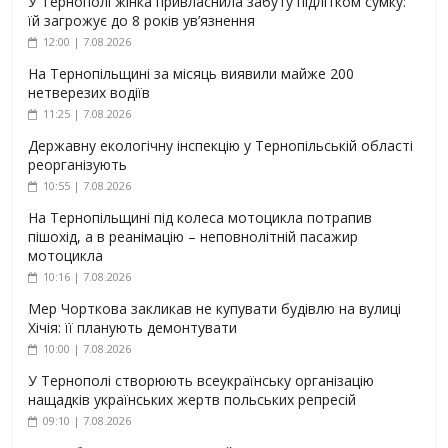
У Тернополі жінка привласнила забуту підлітком сумку:
їй загрожує до 8 років ув’язнення
12:00 | 7.08.2026
На Тернопільщині за місяць виявили майже 200
нетверезих водіїв
11:25 | 7.08.2026
Державну екологічну інспекцію у Тернопільській області
реорганізують
10:55 | 7.08.2026
На Тернопільщині під колеса мотоцикла потрапив
пішохід, а в реанімацію – неповнолітній пасажир
мотоцикла
10:16 | 7.08.2026
Мер Чорткова закликав не купувати будівлю на вулиці
Хічія: її планують демонтувати
10:00 | 7.08.2026
У Тернополі створюють всеукраїнську організацію
нащадків українських жертв польських репресій
09:10 | 7.08.2026