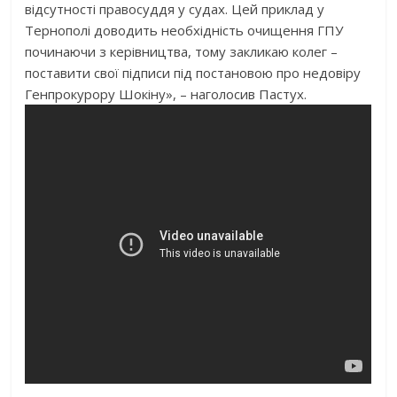
відсутності правосуддя у судах. Цей приклад у
Тернополі доводить необхідність очищення ГПУ
починаючи з керівництва, тому закликаю колег –
поставити свої підписи під постановою про недовіру
Генпрокурору Шокіну», – наголосив Пастух.