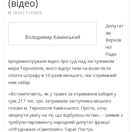
(відео)
16:54 | 7.10.2015
Депутат
ам
Володимир Камінський
Верхов
ної
Ради
продемонтрували відео про суд над заступником
мера Тернополя, якого відпустили на волю після
сплати штрафу в 10 разів меншого, ніж отриманий
ним хабар.
«Всі пам’ятають, як у травні за отримання хабаря у
сумі 217 тис. грн. затримали заступника міського
голови м. Тернополя Камінського. Проте, хочу
звернути увагу на те, що відбулось потім», – заявив з
трибуни парламенту народний депутат фракції
«Об’єднання «Самопоміч» Тарас Пастух.