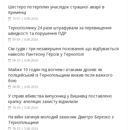
Шестеро потерпілих унаслідок страшної аварії в
Кременці
10:01 | 6.08.2026
Тернополянку 24 рази штрафували за перевищення
швидкості та порушення ПДР
09:09 | 6.08.2026
Сім судів і три незавершені поховання: що відбувається
навколо Пантеону Героїв у Тернополі
08:33 | 6.08.2026
Майже 10 годин під вогнем і атаками дронів: як
поліцейський із Тернопільщини вижив після важкого
бою
08:00 | 6.08.2026
У справі вбивства випускниці у Вишнівці поставлено
крапку: апеляцію захисту відхилили
18:35 | 5.08.2026
На війні загинув молодий захисник Дмитро Березко з
Тернопільщини
18:23 | 5.08.2026