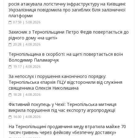
росія атакувала логістичну інфраструктуру на Київщині:
Укрзалізниця повідомила про загиблих біля залізничної
платформи
07:59 | 5.08.2026
Захисник з Тернопільщини Петро Федів повертається до
рідного дому «на щиті»
20:28 | 4.08.2026
Тернопільщина в скорботі: на щиті повертається воїн
Володимир Паламарчук
19:17 | 4.08.2026
За непослух і порушення канонічного порядку:
Тернопільська єпархія ПЦУ відсторонили від служіння
священника Олексія Николишина
18:28 | 4.08.2026
Фіктивний покупець у Чехії: Тернопільська митниця
викрила порушення під час експорту агропродукції
16:30 | 4.08.2026
На Тернопільщині продавчиня меду втратила майже 70
тисяч гривень через фейкову «безпечну доставку»