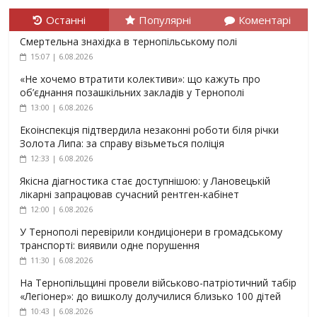
Останні
Популярні
Коментарі
Смертельна знахідка в тернопільському полі
15:07 | 6.08.2026
«Не хочемо втратити колективи»: що кажуть про
об’єднання позашкільних закладів у Тернополі
13:00 | 6.08.2026
Екоінспекція підтвердила незаконні роботи біля річки
Золота Липа: за справу візьметься поліція
12:33 | 6.08.2026
Якісна діагностика стає доступнішою: у Лановецькій
лікарні запрацював сучасний рентген-кабінет
12:00 | 6.08.2026
У Тернополі перевірили кондиціонери в громадському
транспорті: виявили одне порушення
11:30 | 6.08.2026
На Тернопільщині провели військово-патріотичний табір
«Легіонер»: до вишколу долучилися близько 100 дітей
10:43 | 6.08.2026