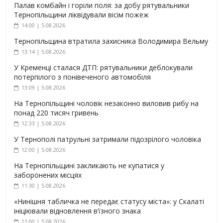
Палав комбайн і горіли поля: за добу рятувальники
Тернопільщини ліквідували вісім пожеж
14:00 | 5.08.2026
Тернопільщина втратила захисника Володимира Вельму
13:14 | 5.08.2026
У Кременці сталася ДТП: рятувальники деблокували
потерпілого з понівеченого автомобіля
13:09 | 5.08.2026
На Тернопільщині чоловік незаконно виловив рибу на
понад 220 тисяч гривень
12:33 | 5.08.2026
У Тернополі патрульні затримали підозрілого чоловіка
12:00 | 5.08.2026
На Тернопільщині закликають не купатися у
заборонених місцях
11:30 | 5.08.2026
«Нинішня табличка не передає статусу міста»: у Скалаті
ініціювали відновлення в’їзного знака
11:00 | 5.08.2026