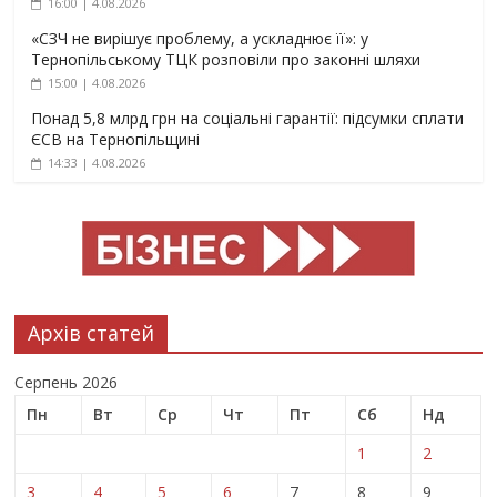
16:00 | 4.08.2026
«СЗЧ не вирішує проблему, а ускладнює її»: у
Тернопільському ТЦК розповіли про законні шляхи
15:00 | 4.08.2026
Понад 5,8 млрд грн на соціальні гарантії: підсумки сплати
ЄСВ на Тернопільщині
14:33 | 4.08.2026
Архів статей
Серпень 2026
Пн
Вт
Ср
Чт
Пт
Сб
Нд
1
2
3
4
5
6
7
8
9