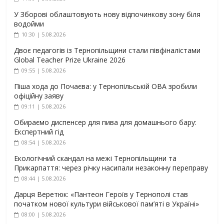
У Зборові облаштовують нову відпочинкову зону біля
водойми
10:30 | 5.08.2026
Двоє педагогів із Тернопільщини стали півфіналістами
Global Teacher Prize Ukraine 2026
09:55 | 5.08.2026
Піша хода до Почаєва: у Тернопільській ОВА зробили
офіційну заяву
09:11 | 5.08.2026
Обираємо диспенсер для пива для домашнього бару:
Експертний гід
08:54 | 5.08.2026
Екологічний скандал на межі Тернопільщини та
Прикарпаття: через річку насипали незаконну переправу
08:44 | 5.08.2026
Дарця Веретюк: «Пантеон Героїв у Тернополі став
початком нової культури військової пам’яті в Україні»
08:00 | 5.08.2026