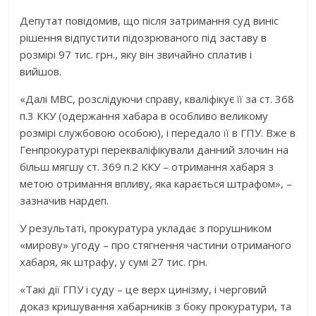
Депутат повідомив, що після затримання суд виніс
рішення відпустити підозрюваного під заставу в
розмірі 97 тис. грн., яку він звичайно сплатив і
вийшов.
«Далі МВС, розслідуючи справу, кваліфікує її за ст. 368
п.3 ККУ (одержання хабара в особливо великому
розмірі службовою особою), і передало її в ГПУ. Вже в
Генпрокуратурі перекваліфікували данний злочин на
більш мягшу ст. 369 п.2 ККУ – отримання хабаря з
метою отримання впливу, яка карається штрафом», –
зазначив нардеп.
У результаті, прокуратура укладає з порушником
«мирову» угоду – про стягнення частини отриманого
хабаря, як штрафу, у сумі 27 тис. грн.
«Такі дії ГПУ і суду – це верх цинізму, і черговий
доказ кришування хабарників з боку прокуратури, та