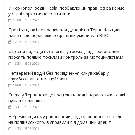
У Тернополі водій Tesla, позбавлений прав, сів за кермо
у стані наркотичного сп’яніння
18:00 | 5.08.2026
Протікав дах і не працювали душові: на Тернопільщині
лише після перевірки покращили умови для ВПО
17:22 | 5.08.2026
«Щодня надходять скарги»: у громаді під Тернополем
просять поліцію посилити контроль за мотоциклістами
16:38 | 5.08.2026
Нетверезий водій без посвідчення кинув хабар у
службове авто поліцейських
16:00 | 5.08.2026
Спека у Тернополі: де працюють водні парасольки та які
вулиці поливають
15:11 | 5.08.2026
У Кременецькому районі водія, підозрюваного в наїзді
на поліцейського, відправили під домашній арешт
14:33 | 5.08.2026