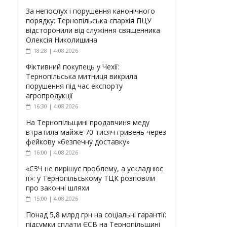
За непослух і порушення канонічного
порядку: Тернопільська єпархія ПЦУ
відсторонили від служіння священника
Олексія Николишина
18:28 | 4.08.2026
Фіктивний покупець у Чехії:
Тернопільська митниця викрила
порушення під час експорту
агропродукції
16:30 | 4.08.2026
На Тернопільщині продавчиня меду
втратила майже 70 тисяч гривень через
фейкову «безпечну доставку»
16:00 | 4.08.2026
«СЗЧ не вирішує проблему, а ускладнює
її»: у Тернопільському ТЦК розповіли
про законні шляхи
15:00 | 4.08.2026
Понад 5,8 млрд грн на соціальні гарантії:
підсумки сплати ЄСВ на Тернопільщині