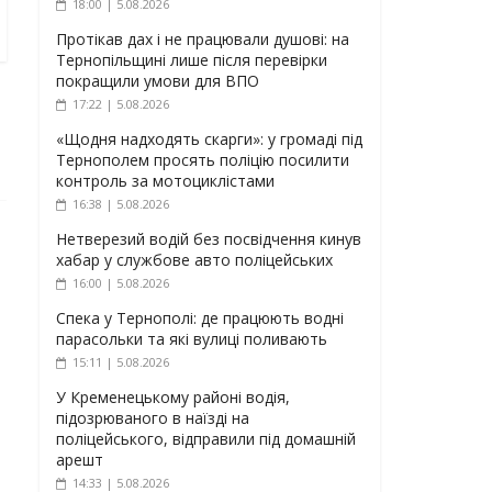
18:00 | 5.08.2026
Протікав дах і не працювали душові: на
Тернопільщині лише після перевірки
покращили умови для ВПО
17:22 | 5.08.2026
«Щодня надходять скарги»: у громаді під
Тернополем просять поліцію посилити
контроль за мотоциклістами
16:38 | 5.08.2026
Нетверезий водій без посвідчення кинув
хабар у службове авто поліцейських
16:00 | 5.08.2026
Спека у Тернополі: де працюють водні
парасольки та які вулиці поливають
15:11 | 5.08.2026
У Кременецькому районі водія,
підозрюваного в наїзді на
поліцейського, відправили під домашній
арешт
14:33 | 5.08.2026