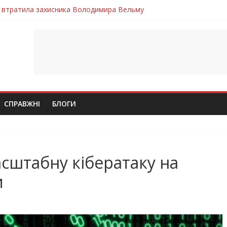
 втратила захисника Володимира Вельму
нопільщини Петро Федів повертається до рідного дому «на щиті»
в скорботі: на щиті повертається воїн Володимир Паламарчук
ння бойового завдання загинув захисник Юрій Пушкар з Тернопі
ув молодий захисник Дмитро Березко з Тернопільщини
СПРАВЖНІ
БЛОГИ
асштабну кібератаку на
и