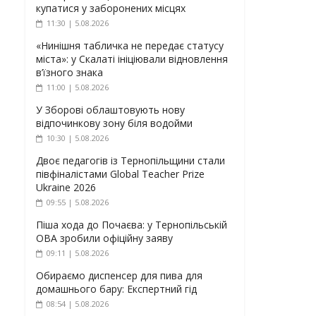
купатися у заборонених місцях
11:30 | 5.08.2026
«Нинішня табличка не передає статусу
міста»: у Скалаті ініціювали відновлення
в’їзного знака
11:00 | 5.08.2026
У Зборові облаштовують нову
відпочинкову зону біля водойми
10:30 | 5.08.2026
Двоє педагогів із Тернопільщини стали
півфіналістами Global Teacher Prize
Ukraine 2026
09:55 | 5.08.2026
Піша хода до Почаєва: у Тернопільській
ОВА зробили офіційну заяву
09:11 | 5.08.2026
Обираємо диспенсер для пива для
домашнього бару: Експертний гід
08:54 | 5.08.2026