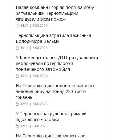
Палав комбайн і горіли поля: за добу
рятувальники Тернопільщини
ліквідували вісім пожеж
14:00 | 5.08.2026
Тернопільщина втратила захисника
Володимира Вельму
13:14 | 5.08.2026
У Кременці сталася ДТП: рятувальники
деблокували потерпілого з
понівеченого автомобіля
13:09 | 5.08.2026
На Тернопільщині чоловік незаконно
виловив рибу на понад 220 тисяч
гривень
12:33 | 5.08.2026
У Тернополі патрульні затримали
підозрілого чоловіка
12:00 | 5.08.2026
На Тернопільщині закликають не