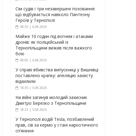
Сім судів і три незавершені поховання:
що відбувається навколо Пантеону
Героїв у Тернополі
08:33 | 6.08.2026
Майже 10 годин під вогнем і атаками
дронів: як поліцейський із
Тернопільщини вижив після важкого
бою
08:00 | 6.08.2026
У справі вбивства випускниці у Вишнівці
поставлено крапку: апеляцію захисту
відхилили
18:35 | 5.08.2026
На війні загинув молодий захисник
Дмитро Березко з Тернопільщини
18:23 | 5.08.2026
У Тернополі водій Tesla, позбавлений
прав, сів за кермо у стані наркотичного
сп’яніння