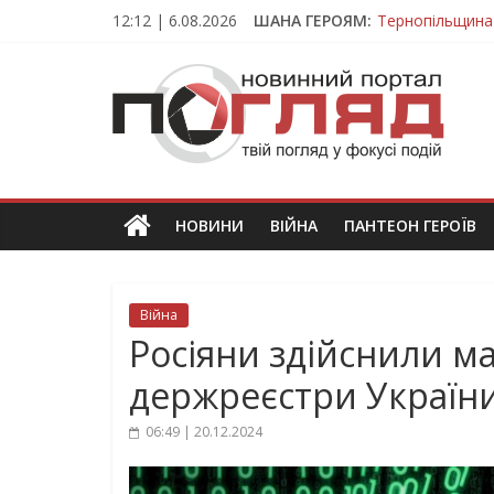
Skip
12:12 | 6.08.2026
ШАНА ГЕРОЯМ:
Тернопільщина
to
Захисник з Тер
content
ПОГЛЯД
Тернопільщина 
Під час викона
На війні загин
Новини
Тернополя.
Тернопільські
новини
НОВИНИ
ВІЙНА
ПАНТЕОН ГЕРОЇВ
та
події
Війна
Росіяни здійснили м
держреєстри Україн
06:49 | 20.12.2024