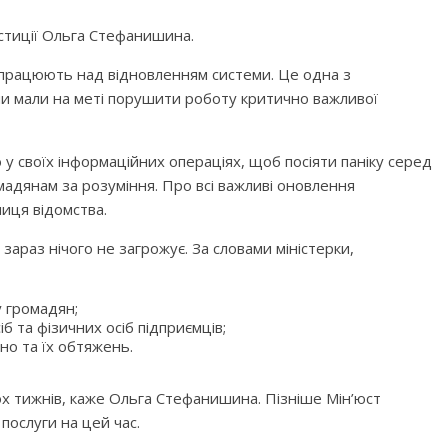
стиції Ольга Стефанишина.
б працюють над відновленням системи. Це одна з
яни мали на меті порушити роботу критично важливої
у своїх інформаційних операціях, щоб посіяти паніку серед
мадянам за розуміння. Про всі важливі оновлення
иця відомства.
араз нічого не загрожує. За словами міністерки,
у громадян;
 та фізичних осіб підприємців;
о та їх обтяжень.
ох тижнів, каже Ольга Стефанишина. Пізніше Мін’юст
послуги на цей час.