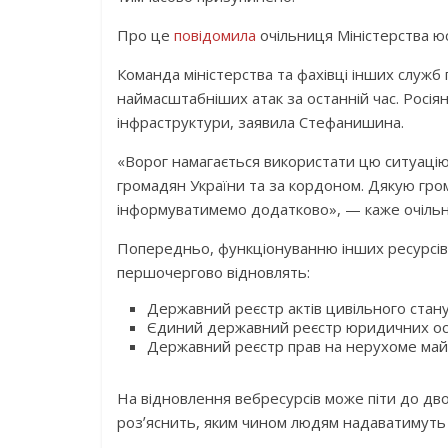
Про це
повідомила
очільниця Міністерства ю
Команда міністерства та фахівці інших служ
наймасштабніших атак за останній час. Росі
інфраструктури, заявила Стефанишина.
«Ворог намагається використати цю ситуацію 
громадян України та за кордоном. Дякую гро
інформуватимемо додатково», — каже очільн
Попередньо, функціонуванню інших ресурсів з
першочергово відновлять:
Державний реєстр актів цивільного стан
Єдиний державний реєстр юридичних осіб
Державний реєстр прав на нерухоме майн
На відновлення вебресурсів може піти до дв
розʼяснить, яким чином людям надаватимуть 