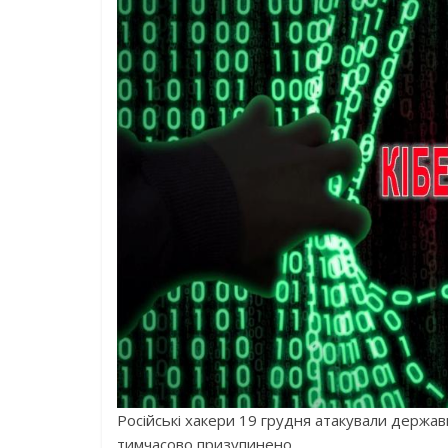
Російські хакери 19 грудня атакували держав
тимчасово призупинено.