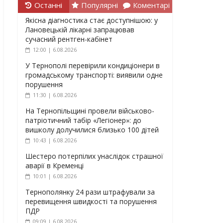
Останні
Популярні
Коментарі
Якісна діагностика стає доступнішою: у
Лановецькій лікарні запрацював
сучасний рентген-кабінет
12:00 | 6.08.2026
У Тернополі перевірили кондиціонери в
громадському транспорті: виявили одне
порушення
11:30 | 6.08.2026
На Тернопільщині провели військово-
патріотичний табір «Легіонер»: до
вишколу долучилися близько 100 дітей
10:43 | 6.08.2026
Шестеро потерпілих унаслідок страшної
аварії в Кременці
10:01 | 6.08.2026
Тернополянку 24 рази штрафували за
перевищення швидкості та порушення
ПДР
09:09 | 6.08.2026