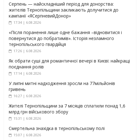
Серпень — найскладніший період для донорства:
жителів Тернопільщини закликають долучитися до
кампанії «ЯСерпневийДонор»
17:34 | 6.08.2026
«Після поранення лише одне бажання –відновитися і
повернутися до побратимів». Історія незламного
тернопільського гвардійця
17:26 | 6.08.2026
Як обрати суші для романтичної вечері в Києві: найкращі
поєднання ролів
17:14 | 6.08.2026
У липні митні надходження зросли на 77мільйонів
гривень
16:27 | 6.08.2026
Жителі Тернопільщини за 7 місяців сплатили понад 1,6
млрд грн військового збору
15:31 | 6.08.2026
Смертельна знахідка в тернопільському полі
15:07 | 6.08.2026