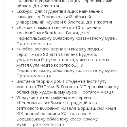
Головного управління юстиції у Тернопільській
області. До 2 жовтня
Екскурсії для студентів вищих навчальних
закладів – у Тернопільській обласній
універсальній науковій бібліотеці. До 1 жовтня
«Яскравіє памм’яті свіча» (до 10-ої річниці
трагічної загибелі Івана Гавдиди). У
Тернопільському обласному краєзнавчому музеї.
Протягом місяця
«Любові великої зерна він кидав у людські
серця…» (до 80-ліття Степана Будного,
уродженця Струсова, поета, у якого стежина
життя була надто короткою…). У
Тернопільському обласному краєзнавчому музеї.
Протягом місяця
Виставка творчих робіт студентів Інституту
мистецтв ТНПУ ім. В. Гнатюка. У Тернопільському
обласному художньому музеї. Протягом місяця
VI науково-етнографічна конференція
«Регіональні особливості традиційного
святкового вбирання жителів Борщівщини кінця
ХІХ-першої половини ХХ століття». У
Борщівському обласному краєзнавчому
музеї. Протягом місяця