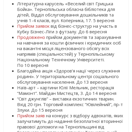
Літературна карусель «Веселий світ Грицька
Бойка». Тернопільська обласна бібліотека для
дітей, Відділ обслуговування дошкільників та
учнів 1-4 класів, вул. Коперника, 17. 5 вересня
Прийом заявок
від бізнес-структур на участь в
Кубку Бізнес-Ліги з футзалу. До 6 вересня
Продовжено
прийом документів та зарахування
на навчання за кошти фізичних і юридичних осіб
на вакантні місця ліцензованого обсягу всіх
напрямів (спеціальностей) у Тернопільському
Національному Технічному Університеті.
По 10 вересня
Благодійна акція «Здоров’я нації через служіння
родині». У територіальному центрі соціального
обслуговування населення. До 13 вересня
Наїв-арт – картини Юлії Мельник, ресторація
“Мамонт”. Майдан Мистецтв, 3. До 14 вересня
“Світ джунглів” – виставка екзотичних тварин.
Вхід 20 грн. Торговий комплекс “Ювілейний”, пр-т
Злуки. До 15 вересня
Прийом заяв
на конкурс з відбору адвокатів, яких
залучатимуть до надання безоплатної вторинної
правової допомоги на Тернопільщині від