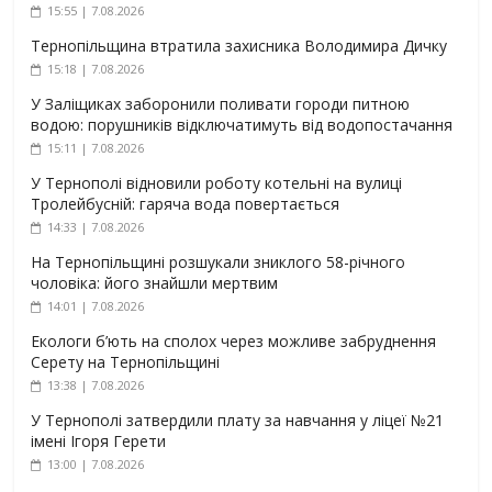
15:55 | 7.08.2026
Тернопільщина втратила захисника Володимира Дичку
15:18 | 7.08.2026
У Заліщиках заборонили поливати городи питною
водою: порушників відключатимуть від водопостачання
15:11 | 7.08.2026
У Тернополі відновили роботу котельні на вулиці
Тролейбусній: гаряча вода повертається
14:33 | 7.08.2026
На Тернопільщині розшукали зниклого 58-річного
чоловіка: його знайшли мертвим
14:01 | 7.08.2026
Екологи б’ють на сполох через можливе забруднення
Серету на Тернопільщині
13:38 | 7.08.2026
У Тернополі затвердили плату за навчання у ліцеї №21
імені Ігоря Герети
13:00 | 7.08.2026