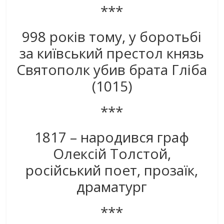
***
998 років тому, у боротьбі
за київський престол князь
Святополк убив брата Гліба
(1015)
***
1817 – народився граф
Олексій Толстой,
російський поет, прозаїк,
драматург
***