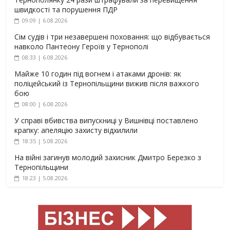
швидкості та порушення ПДР
09:09 | 6.08.2026
Сім судів і три незавершені поховання: що відбувається
навколо Пантеону Героїв у Тернополі
08:33 | 6.08.2026
Майже 10 годин під вогнем і атаками дронів: як
поліцейський із Тернопільщини вижив після важкого
бою
08:00 | 6.08.2026
У справі вбивства випускниці у Вишнівці поставлено
крапку: апеляцію захисту відхилили
18:35 | 5.08.2026
На війні загинув молодий захисник Дмитро Березко з
Тернопільщини
18:23 | 5.08.2026