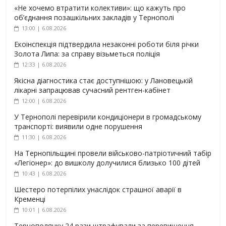
«Не хочемо втратити колективи»: що кажуть про
об’єднання позашкільних закладів у Тернополі
13:00 | 6.08.2026
Екоінспекція підтвердила незаконні роботи біля річки
Золота Липа: за справу візьметься поліція
12:33 | 6.08.2026
Якісна діагностика стає доступнішою: у Лановецькій
лікарні запрацював сучасний рентген-кабінет
12:00 | 6.08.2026
У Тернополі перевірили кондиціонери в громадському
транспорті: виявили одне порушення
11:30 | 6.08.2026
На Тернопільщині провели військово-патріотичний табір
«Легіонер»: до вишколу долучилися близько 100 дітей
10:43 | 6.08.2026
Шестеро потерпілих унаслідок страшної аварії в
Кременці
10:01 | 6.08.2026
Тернополянку 24 рази штрафували за перевищення