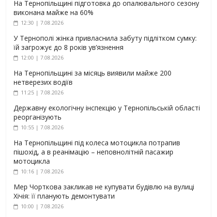
На Тернопільщині підготовка до опалювального сезону
виконана майже на 60%
12:30 | 7.08.2026
У Тернополі жінка привласнила забуту підлітком сумку:
їй загрожує до 8 років ув’язнення
12:00 | 7.08.2026
На Тернопільщині за місяць виявили майже 200
нетверезих водіїв
11:25 | 7.08.2026
Державну екологічну інспекцію у Тернопільській області
реорганізують
10:55 | 7.08.2026
На Тернопільщині під колеса мотоцикла потрапив
пішохід, а в реанімацію – неповнолітній пасажир
мотоцикла
10:16 | 7.08.2026
Мер Чорткова закликав не купувати будівлю на вулиці
Хічія: її планують демонтувати
10:00 | 7.08.2026