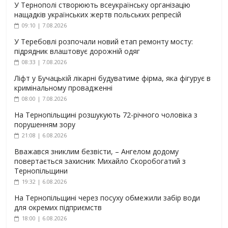
У Тернополі створюють всеукраїнську організацію
нащадків українських жертв польських репресій
09:10 | 7.08.2026
У Теребовлі розпочали новий етап ремонту мосту:
підрядник влаштовує дорожній одяг
08:33 | 7.08.2026
Ліфт у Бучацькій лікарні будуватиме фірма, яка фігурує в
кримінальному провадженні
08:00 | 7.08.2026
На Тернопільщині розшукують 72-річного чоловіка з
порушенням зору
21:08 | 6.08.2026
Вважався зниклим безвісти, – Ангелом додому
повертається захисник Михайло Скоробогатий з
Тернопільщини
19:32 | 6.08.2026
На Тернопільщині через посуху обмежили забір води
для окремих підприємств
18:00 | 6.08.2026