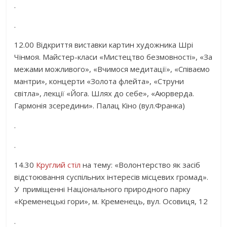
.
.
12.00 Відкриття виставки картин художника Шрі
Чінмоя. Майстер-класи «Мистецтво безмовності», «За
межами можливого», «Вчимося медитації», «Співаємо
мантри», концерти «Золота флейта», «Струни
світла», лекції «Йога. Шлях до себе», «Аюрверда.
Гармонія зсередини». Палац Кіно (вул.Франка)
.
.
14.30
Круглий стіл
на тему: «Волонтерство як засіб
відстоювання суспільних інтересів місцевих громад».
У приміщенні Національного природного парку
«Кременецькі гори», м. Кременець, вул. Осовиця, 12
.