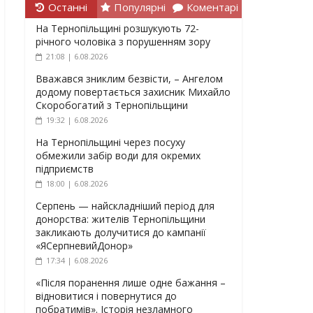
Останні
Популярні
Коментарі
На Тернопільщині розшукують 72-
річного чоловіка з порушенням зору
21:08 | 6.08.2026
Вважався зниклим безвісти, – Ангелом
додому повертається захисник Михайло
Скоробогатий з Тернопільщини
19:32 | 6.08.2026
На Тернопільщині через посуху
обмежили забір води для окремих
підприємств
18:00 | 6.08.2026
Серпень — найскладніший період для
донорства: жителів Тернопільщини
закликають долучитися до кампанії
«ЯСерпневийДонор»
17:34 | 6.08.2026
«Після поранення лише одне бажання –
відновитися і повернутися до
побратимів». Історія незламного