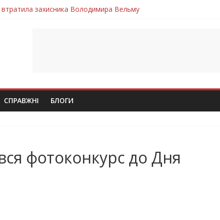
 втратила захисника Володимира Вельму
нопільщини Петро Федів повертається до рідного дому «на щиті»
в скорботі: на щиті повертається воїн Володимир Паламарчук
лим безвісти, – Ангелом додому повертається захисник Михайло
ув молодий захисник Дмитро Березко з Тернопільщини
СПРАВЖНІ
БЛОГИ
вся фотоконкурс до Дня