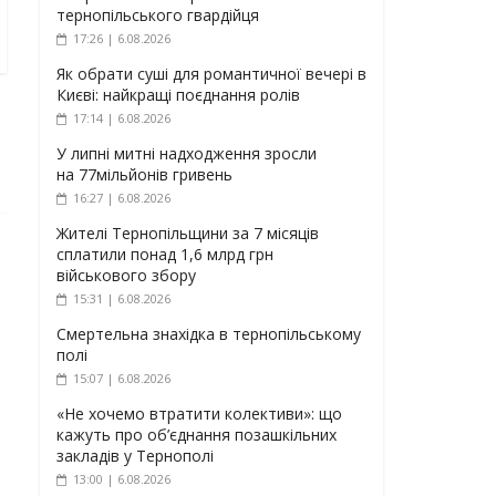
тернопільського гвардійця
17:26 | 6.08.2026
Як обрати суші для романтичної вечері в
Києві: найкращі поєднання ролів
17:14 | 6.08.2026
У липні митні надходження зросли
на 77мільйонів гривень
16:27 | 6.08.2026
Жителі Тернопільщини за 7 місяців
сплатили понад 1,6 млрд грн
військового збору
15:31 | 6.08.2026
Смертельна знахідка в тернопільському
полі
15:07 | 6.08.2026
«Не хочемо втратити колективи»: що
кажуть про об’єднання позашкільних
закладів у Тернополі
13:00 | 6.08.2026