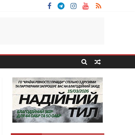
 Скоробогатий з Тернопільщини