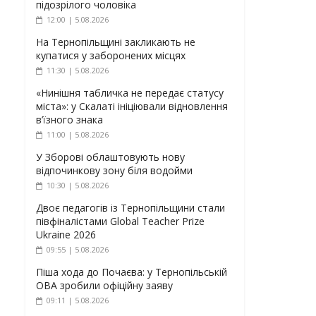
підозрілого чоловіка
12:00 | 5.08.2026
На Тернопільщині закликають не
купатися у заборонених місцях
11:30 | 5.08.2026
«Нинішня табличка не передає статусу
міста»: у Скалаті ініціювали відновлення
в’їзного знака
11:00 | 5.08.2026
У Зборові облаштовують нову
відпочинкову зону біля водойми
10:30 | 5.08.2026
Двоє педагогів із Тернопільщини стали
півфіналістами Global Teacher Prize
Ukraine 2026
09:55 | 5.08.2026
Піша хода до Почаєва: у Тернопільській
ОВА зробили офіційну заяву
09:11 | 5.08.2026