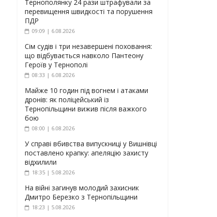
Тернополянку 24 рази штрафували за
перевищення швидкості та порушення
ПДР
09:09 | 6.08.2026
Сім судів і три незавершені поховання:
що відбувається навколо Пантеону
Героїв у Тернополі
08:33 | 6.08.2026
Майже 10 годин під вогнем і атаками
дронів: як поліцейський із
Тернопільщини вижив після важкого
бою
08:00 | 6.08.2026
У справі вбивства випускниці у Вишнівці
поставлено крапку: апеляцію захисту
відхилили
18:35 | 5.08.2026
На війні загинув молодий захисник
Дмитро Березко з Тернопільщини
18:23 | 5.08.2026