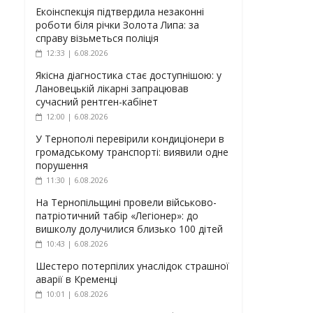
Екоінспекція підтвердила незаконні
роботи біля річки Золота Липа: за
справу візьметься поліція
12:33 | 6.08.2026
Якісна діагностика стає доступнішою: у
Лановецькій лікарні запрацював
сучасний рентген-кабінет
12:00 | 6.08.2026
У Тернополі перевірили кондиціонери в
громадському транспорті: виявили одне
порушення
11:30 | 6.08.2026
На Тернопільщині провели військово-
патріотичний табір «Легіонер»: до
вишколу долучилися близько 100 дітей
10:43 | 6.08.2026
Шестеро потерпілих унаслідок страшної
аварії в Кременці
10:01 | 6.08.2026