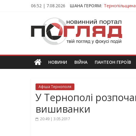
Skip
06:52 | 7.08.2026
ШАНА ГЕРОЯМ:
Тернопільщина
to
Захисник з Тер
content
ПОГЛЯД
Тернопільщина 
Вважався зник
На війні загин
Новини
Тернополя.
Тернопільські
новини
НОВИНИ
ВІЙНА
ПАНТЕОН ГЕРОЇВ
та
події
Афіша Тернополя
У Тернополі розпоча
вишиванки
20:49 | 3.05.2017