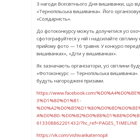
З нагоди Всесвітнього Дня вишиванки, що ві
«Тернопільська вишиванка». Його організову
«Солідарність».
До фотоконкурсу можуть долучитися усі охоч
сфотографуйтеся у ній і надсилайте світлину
прийому фото — 16 травня. У конкурсі перед
вишиванках», «Діти у вишиванках».
Як зазначають організатори, усі світлини буду
«Фотоконкурс — Тернопільська вишиванка».
будуть нагороджені призами.
https://www.facebook.com/%D0%A4%D
3%D1%80%D1%81-
%D0%A2%D0%B5%D1%80%D0%BD%D0%BE
A%D0%B0-%D0%B2%D0%B8%D1%88%D0%B
613308862201432/?hc_ref=PAGES_TIMELINE
https://vk.com/vishivankaternopil