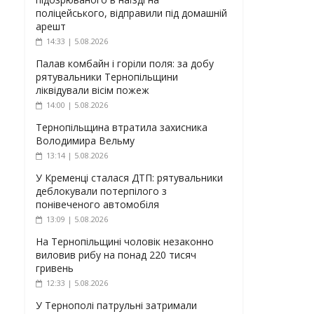
поліцейського, відправили під домашній
арешт
14:33 | 5.08.2026
Палав комбайн і горіли поля: за добу
рятувальники Тернопільщини
ліквідували вісім пожеж
14:00 | 5.08.2026
Тернопільщина втратила захисника
Володимира Вельму
13:14 | 5.08.2026
У Кременці сталася ДТП: рятувальники
деблокували потерпілого з
понівеченого автомобіля
13:09 | 5.08.2026
На Тернопільщині чоловік незаконно
виловив рибу на понад 220 тисяч
гривень
12:33 | 5.08.2026
У Тернополі патрульні затримали