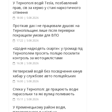
У Тернополі водій Tesla, позбавлений
прав, сів за кермо у стані наркотичного
сп’яніння
18:00 | 5.08.2026
Протікав дах і не працювали душові: на
Тернопільщині лише після перевірки
покращили умови для ВПО
17:22 | 5.08.2026
«Щодня надходять скарги»: у громаді під
Тернополем просять поліцію посилити
контроль за мотоциклістами
16:38 | 5.08.2026
Нетверезий водій без посвідчення кинув
хабар у службове авто поліцейських
16:00 | 5.08.2026
Спека у Тернополі: де працюють водні
парасольки та які вулиці поливають
15:11 | 5.08.2026
У Кременецькому районі водія,
підозрюваного в наїзді на