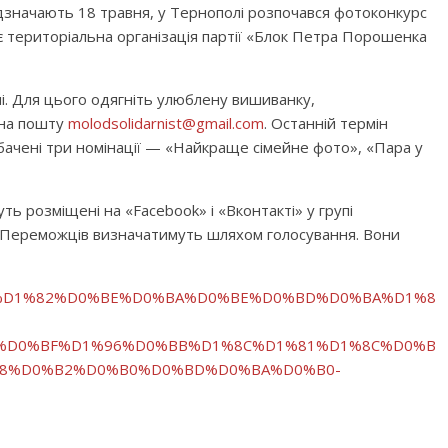
дзначають 18 травня, у Тернополі розпочався фотоконкурс
є територіальна організація партії «Блок Петра Порошенка
і. Для цього одягніть улюблену вишиванку,
 на пошту
molodsolidarnist@gmail.com
. Останній термін
бачені три номінації — «Найкраще сімейне фото», «Пара у
ть розміщені на «Facebook» і «Вконтакті» у групі
 Переможців визначатимуть шляхом голосування. Вони
0%BE%D1%82%D0%BE%D0%BA%D0%BE%D0%BD%D0%BA%D1%8
%D0%BF%D1%96%D0%BB%D1%8C%D1%81%D1%8C%D0%B
8%D0%B2%D0%B0%D0%BD%D0%BA%D0%B0-