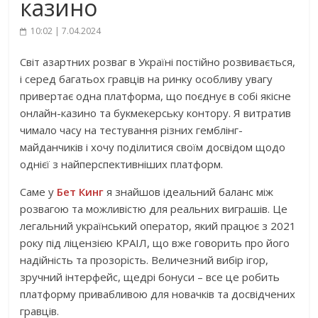
казино
10:02 | 7.04.2024
Світ азартних розваг в Україні постійно розвивається,
і серед багатьох гравців на ринку особливу увагу
привертає одна платформа, що поєднує в собі якісне
онлайн-казино та букмекерську контору. Я витратив
чимало часу на тестування різних гемблінг-
майданчиків і хочу поділитися своїм досвідом щодо
однієї з найперспективніших платформ.
Саме у
Бет Кинг
я знайшов ідеальний баланс між
розвагою та можливістю для реальних виграшів. Це
легальний український оператор, який працює з 2021
року під ліцензією КРАІЛ, що вже говорить про його
надійність та прозорість. Величезний вибір ігор,
зручний інтерфейс, щедрі бонуси – все це робить
платформу привабливою для новачків та досвідчених
гравців.