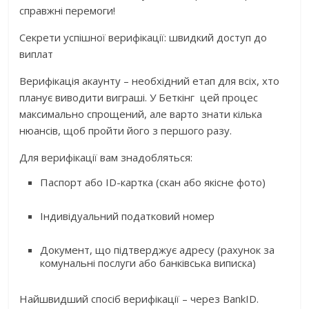
справжні перемоги!
Секрети успішної верифікації: швидкий доступ до
виплат
Верифікація акаунту – необхідний етап для всіх, хто
планує виводити виграші. У Беткінг цей процес
максимально спрощений, але варто знати кілька
нюансів, щоб пройти його з першого разу.
Для верифікації вам знадобляться:
Паспорт або ID-картка (скан або якісне фото)
Індивідуальний податковий номер
Документ, що підтверджує адресу (рахунок за
комунальні послуги або банківська виписка)
Найшвидший спосіб верифікації – через BankID.