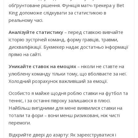
обґрунтоване рішення. Функція матч-трекера у Bet
King допоможе слідкувати за статистикою в
реальному часі.
Аналізуйте статистику
– перед ставкою вивчайте
історію зустрічей команд, форму гравців, травми,
дискваліфікації. Букмекер надає достатньо інформації
прямо на сайті.
Уникайте ставок на емоціях
– ніколи не ставте на
улюблену команду тільки тому, що вболіваєте за неї.
Холодний розрахунок важливіший за емоції.
Особисто я майже щодня роблю ставки на футбол та
тенніс, і за останні півроку залишаюся в плюсі.
Найбільш вигідними для мене виявилися ставки на
тотали та фори – вони менш ризиковані, ніж чисті
перемоги.
Відкрийте двері до азарту: Як зареєструватися і