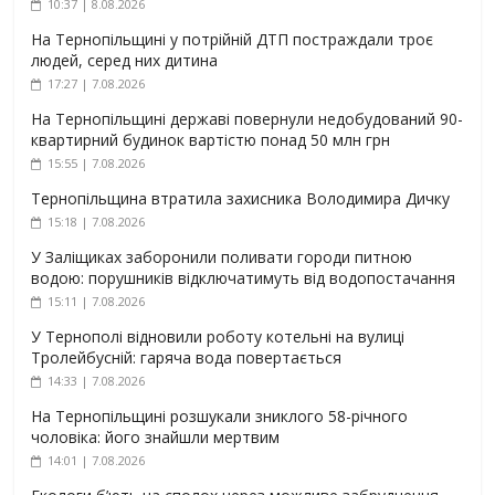
10:37 | 8.08.2026
На Тернопільщині у потрійній ДТП постраждали троє
людей, серед них дитина
17:27 | 7.08.2026
На Тернопільщині державі повернули недобудований 90-
квартирний будинок вартістю понад 50 млн грн
15:55 | 7.08.2026
Тернопільщина втратила захисника Володимира Дичку
15:18 | 7.08.2026
У Заліщиках заборонили поливати городи питною
водою: порушників відключатимуть від водопостачання
15:11 | 7.08.2026
У Тернополі відновили роботу котельні на вулиці
Тролейбусній: гаряча вода повертається
14:33 | 7.08.2026
На Тернопільщині розшукали зниклого 58-річного
чоловіка: його знайшли мертвим
14:01 | 7.08.2026