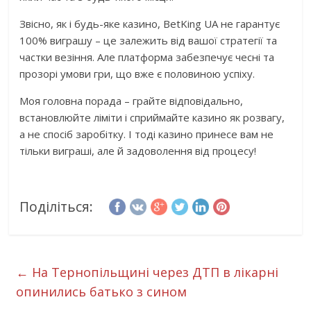
Звісно, як і будь-яке казино, BetKing UA не гарантує
100% виграшу – це залежить від вашої стратегії та
частки везіння. Але платформа забезпечує чесні та
прозорі умови гри, що вже є половиною успіху.
Моя головна порада – грайте відповідально,
встановлюйте ліміти і сприймайте казино як розвагу,
а не спосіб заробітку. І тоді казино принесе вам не
тільки виграші, але й задоволення від процесу!
Поділіться:
←
На Тернопільщині через ДТП в лікарні
опинились батько з сином