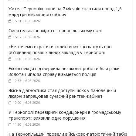
Жителі Тернопільщини за 7 місяців сплатили понад 1,6
млрд грн військового збору
15:31 | 6.08.2026
Смертельна знахідка в тернопільському полі
15:07 | 6.08.2026
«Не хочемо втратити колективи»: що кажуть про
об’єднання позашкільних закладів у Тернополі
13:00 | 6.08.2026
Екоінспекція підтвердила незаконні роботи біля річки
Золота Липа: за справу візьметься поліція
12:33 | 6.08.2026
Якісна діагностика стає доступнішою: у Лановецькій
лікарні запрацював сучасний рентген-кабінет
12:00 | 6.08.2026
У Тернополі перевірили кондиціонери в громадському
транспорті: виявили одне порушення
11:30 | 6.08.2026
На Тернопільщині провели військово-патріотичний табір