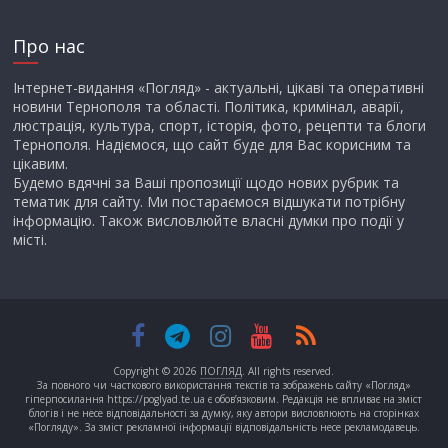
Про нас
Інтернет-видання «Погляд» - актуальні, цікаві та оперативні
новини Тернополя та області. Політика, кримінал, аварії,
люстрація, культура, спорт, історія, фото, рецепти та блоги
Тернополя. Надіємося, що сайт буде для Вас корисним та
цікавим.
Будемо вдячні за Ваші пропозиції щодо нових рубрик та
тематик для сайту. Ми постараємося відшукати потрібну
інформацію. Також висловлюйте власні думки про події у
місті.
Copyright © 2026
ПОГЛЯД
. All rights reserved.
За повного чи часткового використання текстів та зображень сайту «Погляд»
гіперпосилання https://poglyad.te.ua є обов’язковим. Редакція не впливає на зміст
блогів і не несе відповідальності за думку, яку автори висловлюють на сторінках
«Погляду». За зміст рекламної інформації відповідальність несе рекламодавець.