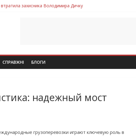
 втратила захисника Володимира Дичку
лим безвісти, – Ангелом додому повертається захисник Михайло
ув молодий захисник Дмитро Березко з Тернопільщини
 втратила захисника Володимира Вельму
втратила молодого захисника Андрія Іскоростенського
СПРАВЖНІ
БЛОГИ
стика: надежный мост
еждународные грузоперевозки играют ключевую роль в