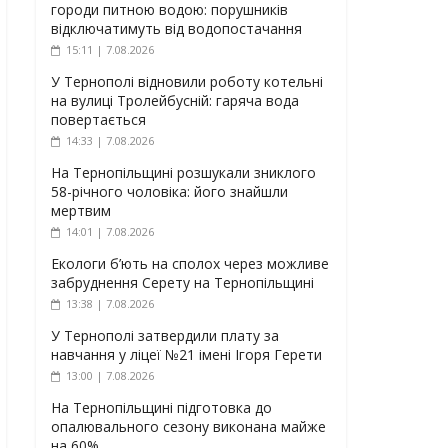
городи питною водою: порушників
відключатимуть від водопостачання
15:11 | 7.08.2026
У Тернополі відновили роботу котельні
на вулиці Тролейбусній: гаряча вода
повертається
14:33 | 7.08.2026
На Тернопільщині розшукали зниклого
58-річного чоловіка: його знайшли
мертвим
14:01 | 7.08.2026
Екологи б’ють на сполох через можливе
забруднення Серету на Тернопільщині
13:38 | 7.08.2026
У Тернополі затвердили плату за
навчання у ліцеї №21 імені Ігоря Герети
13:00 | 7.08.2026
На Тернопільщині підготовка до
опалювального сезону виконана майже
на 60%