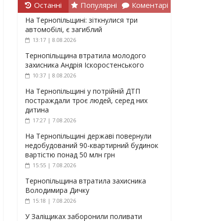
Останні
Популярні
Коментарі
На Тернопільщині: зіткнулися три
автомобілі, є загиблий
13:17 | 8.08.2026
Тернопільщина втратила молодого
захисника Андрія Іскоростенського
10:37 | 8.08.2026
На Тернопільщині у потрійній ДТП
постраждали троє людей, серед них
дитина
17:27 | 7.08.2026
На Тернопільщині державі повернули
недобудований 90-квартирний будинок
вартістю понад 50 млн грн
15:55 | 7.08.2026
Тернопільщина втратила захисника
Володимира Дичку
15:18 | 7.08.2026
У Заліщиках заборонили поливати