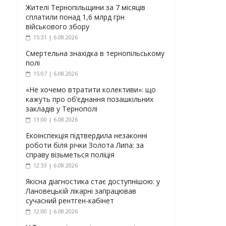
Жителі Тернопільщини за 7 місяців
сплатили понад 1,6 млрд грн
військового збору
15:31 | 6.08.2026
Смертельна знахідка в тернопільському
полі
15:07 | 6.08.2026
«Не хочемо втратити колективи»: що
кажуть про об’єднання позашкільних
закладів у Тернополі
13:00 | 6.08.2026
Екоінспекція підтвердила незаконні
роботи біля річки Золота Липа: за
справу візьметься поліція
12:33 | 6.08.2026
Якісна діагностика стає доступнішою: у
Лановецькій лікарні запрацював
сучасний рентген-кабінет
12:00 | 6.08.2026