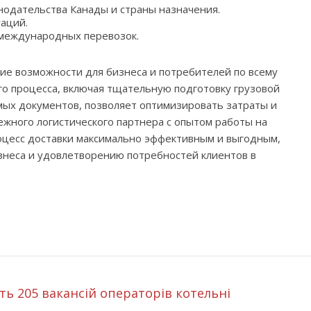
одательства Канады и страны назначения.
аций.
 международных перевозок.
ие возможности для бизнеса и потребителей по всему
го процесса, включая тщательную подготовку грузовой
ых документов, позволяет оптимизировать затраты и
ежного логистического партнера с опытом работы на
оцесс доставки максимально эффективным и выгодным,
знеса и удовлетворению потребностей клиентов в
 205 вакансій операторів котельні