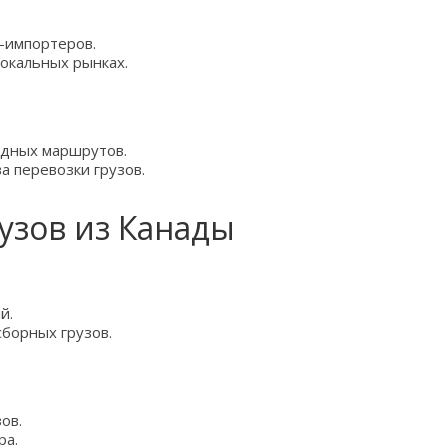
-импортеров.
окальных рынках.
дных маршрутов.
а перевозки грузов.
узов из Канады
й.
борных грузов.
ов.
ра.