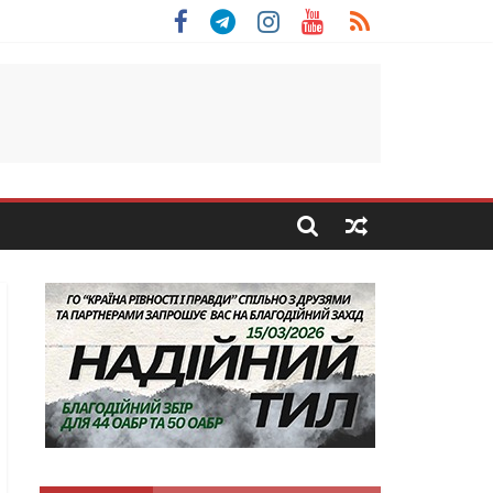
 Скоробогатий з Тернопільщини