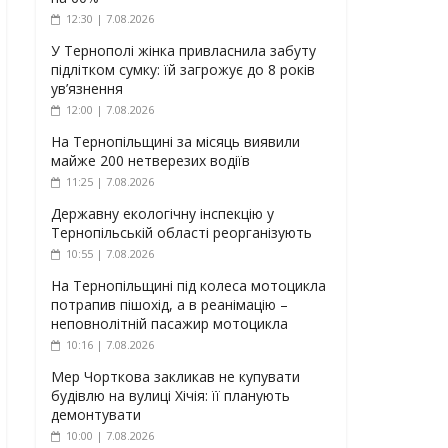
12:30 | 7.08.2026
У Тернополі жінка привласнила забуту
підлітком сумку: їй загрожує до 8 років
ув’язнення
12:00 | 7.08.2026
На Тернопільщині за місяць виявили
майже 200 нетверезих водіїв
11:25 | 7.08.2026
Державну екологічну інспекцію у
Тернопільській області реорганізують
10:55 | 7.08.2026
На Тернопільщині під колеса мотоцикла
потрапив пішохід, а в реанімацію –
неповнолітній пасажир мотоцикла
10:16 | 7.08.2026
Мер Чорткова закликав не купувати
будівлю на вулиці Хічія: її планують
демонтувати
10:00 | 7.08.2026