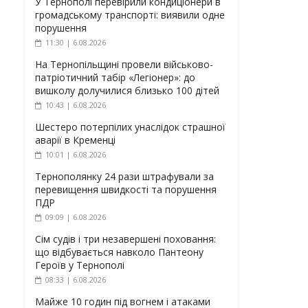
У Тернополі перевірили кондиціонери в
громадському транспорті: виявили одне
порушення
11:30 | 6.08.2026
На Тернопільщині провели військово-
патріотичний табір «Легіонер»: до
вишколу долучилися близько 100 дітей
10:43 | 6.08.2026
Шестеро потерпілих унаслідок страшної
аварії в Кременці
10:01 | 6.08.2026
Тернополянку 24 рази штрафували за
перевищення швидкості та порушення
ПДР
09:09 | 6.08.2026
Сім судів і три незавершені поховання:
що відбувається навколо Пантеону
Героїв у Тернополі
08:33 | 6.08.2026
Майже 10 годин під вогнем і атаками