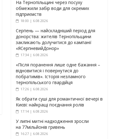
На Тернопільщині через посуху
обмежили забір води для окремих
підприємств
18:00 | 6.08.2026
Серпень — найскладніший період для
донорства: жителів Тернопільщини
закликають долучитися до кампанії
«ЯСерпневийДонор»
17:34 | 6.08.2026
«Після поранення лише одне бажання –
відновитися і повернутися до
побратимів». Історія незламного
тернопільського гвардійця
17:26 | 6.08.2026
Як обрати суші для романтичної вечері в
Києві: найкращі поєднання ролів
17:14 | 6.08.2026
У липні митні надходження зросли
на 77мільйонів гривень
16:27 | 6.08.2026