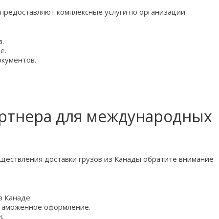
предоставляют комплексные услуги по организации
в.
е.
кументов.
ртнера для международных
уществления доставки грузов из Канады обратите внимание
в Канаде.
 таможенное оформление.
.