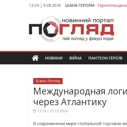
Skip
13:34 | 8.08.2026
ШАНА ГЕРОЯМ:
Тернопільщина
to
Вважався зник
content
ПОГЛЯД
На війні загин
Тернопільщина
Тернопільщина 
Новини
Тернополя.
Тернопільські
новини
НОВИНИ
ВІЙНА
ПАНТЕОН ГЕРОЇВ
та
події
Бізнес-Погляд
Международная логи
через Атлантику
12:18 | 21.10.2024
В современном мире глобальной торговли м