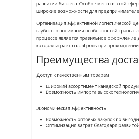
развитии бизнеса. Особое место в этой сфе
широкие возможности для предпринимателей
Организация эффективной логистической це
глубокого понимания особенностей трансатл
процессе является правильное оформление 
которая играет crucial роль при прохождени
Преимущества доста
Доступ к качественным товарам
Широкий ассортимент канадской продук
Возможность импорта высокотехнологич
Экономическая эффективность
Возможность оптовых закупок по выгод
Оптимизация затрат благодаря развитой