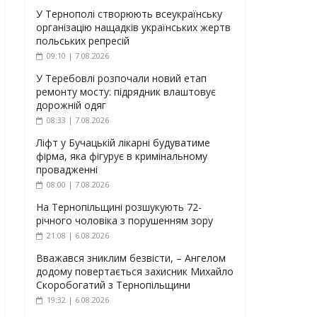
У Тернополі створюють всеукраїнську
організацію нащадків українських жертв
польських репресій
09:10 | 7.08.2026
У Теребовлі розпочали новий етап
ремонту мосту: підрядник влаштовує
дорожній одяг
08:33 | 7.08.2026
Ліфт у Бучацькій лікарні будуватиме
фірма, яка фігурує в кримінальному
провадженні
08:00 | 7.08.2026
На Тернопільщині розшукують 72-
річного чоловіка з порушенням зору
21:08 | 6.08.2026
Вважався зниклим безвісти, – Ангелом
додому повертається захисник Михайло
Скоробогатий з Тернопільщини
19:32 | 6.08.2026