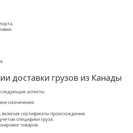
порта.
тавки.
а.
ии доставки грузов из Канады
 следующие аспекты:
ане назначения.
 включая сертификаты происхождения.
учетом специфики груза.
ркировке товаров.