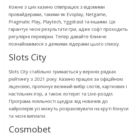
Кожне з цих казино співпрацює з відомими
провайдерами, такими як Evoplay, Netgame,
Pragmatic Play, Playtech, Yggdrasil та іншими. Це
гарантує чесні результати гри, адже софт проходить
регулярні перевірки. Тепер давайте ближче
познайомимося з деякими лідерами цього списку.
Slots City
Slots City стабільно тримається у верхніх рядках
рейтингу з 2021 року. Казино працює за офіційною
ліцензією, пропонує великий вибір слотів, карткових і
настільних ігор, а також лотереї та Live-розділ.
Програма лояльності щедра: від новачків до
хайролерів усі можуть розраховувати на круті бонуси
та чесні виплати.
Cosmobet