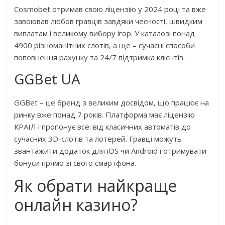
Cosmobet отримав свою ліцензію у 2024 році та вже
завоював любов гравців завдяки чесності, швидким
виплатам і великому вибору ігор. У каталозі понад
4900 різноманітних слотів, а ще – сучасні способи
поповнення рахунку та 24/7 підтримка клієнтів.
GGBet UA
GGBet – це бренд з великим досвідом, що працює на
ринку вже понад 7 років. Платформа має ліцензію
КРАІЛ і пропонує все: від класичних автоматів до
сучасних 3D-слотів та лотерей. Гравці можуть
звантажити додаток для iOS чи Android і отримувати
бонуси прямо зі свого смартфона.
Як обрати найкраще
онлайн казино?