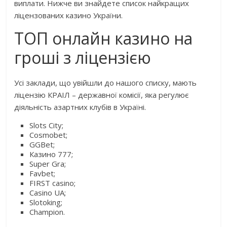
виплати. Нижче ви знайдете список найкращих
ліцензованих казино України.
ТОП онлайн казино на
гроші з ліцензією
Усі заклади, що увійшли до нашого списку, мають
ліцензію КРАІЛ – державної комісії, яка регулює
діяльність азартних клубів в Україні.
Slots City;
Cosmobet;
GGBet;
Казино 777;
Super Gra;
Favbet;
FIRST casino;
Casino UA;
Slotoking;
Champion.