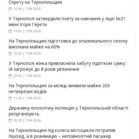
Серету на Тернопільщині
13:38 | 7.08.2026
У Тернополі затвердили плату за навчання у ліцеї №21
імені Ігоря Герети
13:00 | 7.08.2026
На Тернопільщині підготовка до опалювального сезону
виконана майже на 60%
12:30 | 7.08.2026
У Тернополі жінка привласнила забуту підлітком сумку:
їй загрожує до 8 років ув’язнення
12:00 | 7.08.2026
На Тернопільщині за місяць виявили майже 200
нетверезих водіїв
11:25 | 7.08.2026
Державну екологічну інспекцію у Тернопільській області
реорганізують
10:55 | 7.08.2026
На Тернопільщині під колеса мотоцикла потрапив
пішохід, а в реанімацію – неповнолітній пасажир