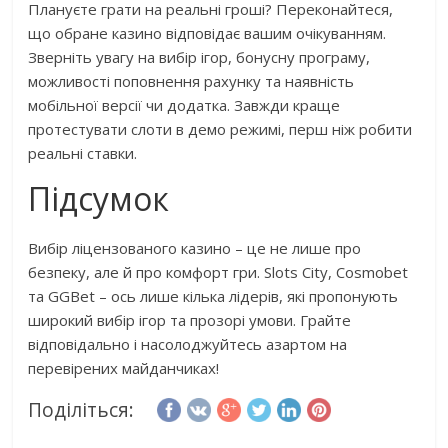
Плануєте грати на реальні гроші? Переконайтеся,
що обране казино відповідає вашим очікуванням.
Зверніть увагу на вибір ігор, бонусну програму,
можливості поповнення рахунку та наявність
мобільної версії чи додатка. Завжди краще
протестувати слоти в демо режимі, перш ніж робити
реальні ставки.
Підсумок
Вибір ліцензованого казино – це не лише про
безпеку, але й про комфорт гри. Slots City, Cosmobet
та GGBet – ось лише кілька лідерів, які пропонують
широкий вибір ігор та прозорі умови. Грайте
відповідально і насолоджуйтесь азартом на
перевірених майданчиках!
Поділіться: