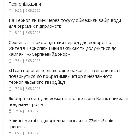
Тернопільщини
19:32 | 6.08.2026
На Тернопільщині через посуху обмежили забір води
для окремих підприємств
18:00 | 6.08.2026
Серпень — найскладніший період для донорства:
жителів Тернопільщини закликають долучитися до
кампанії «ЯСерпневийДонор»
17:34 | 6.08.2026
«Після поранення лише одне бажання –відновитися і
повернутися до побратимів». Історія незламного
тернопільського гвардійця
17:26 | 6.08.2026
Як обрати суші для романтичної вечері в Києві: найкращі
поєднання ролів
17:14 | 6.08.2026
У липні митні надходження зросли на 77мільйонів
гривень
16:27 | 6.08.2026