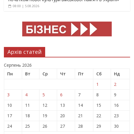
08:00 | 5.08.2026
Архів статей
Серпень 2026
Пн
Вт
Ср
Чт
Пт
Сб
Нд
1
2
3
4
5
6
7
8
9
10
11
12
13
14
15
16
17
18
19
20
21
22
23
24
25
26
27
28
29
30