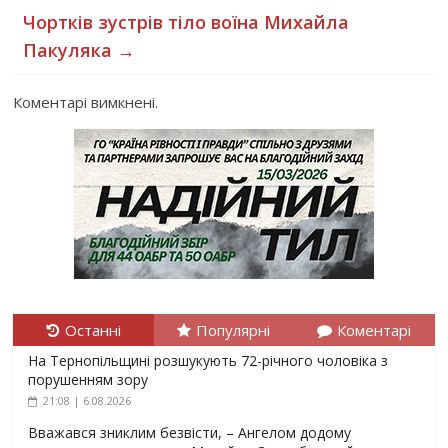
Чортків зустрів тіло воїна Михайла
Пакуляка
→
Коментарі вимкнені.
Останні
Популярні
Коментарі
На Тернопільщині розшукують 72-річного чоловіка з
порушенням зору
21:08 | 6.08.2026
Вважався зниклим безвісти, – Ангелом додому