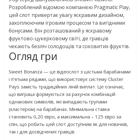
Розроблений відомою компанією Pragmatic Play,
цей слот привертає увагу яскравим дизайном,
захоплюючим ігровим процесом та вигідними
бонусами. Він розташований у яскравому
фруктово-цукерковому світі, де гравців
чекають безліч солодощів та соковитих фруктів.
Огляд гри
Sweet Bonanza — це відеослот з шістьма барабанами
і п’ятьма рядами, що використовує систему Cluster
Pays замість традиційних ліній виплат. Це означає,
що виграші формуються за рахунок комбінацій
однакових символів, які випадають групами
(кластером) на барабанах. Мінімальна ставка
становить 0,20 євро, а максимальна – 125 євро за
спін, що робить цей слот доступним як для новачків,
так і для досвідчених гравців.