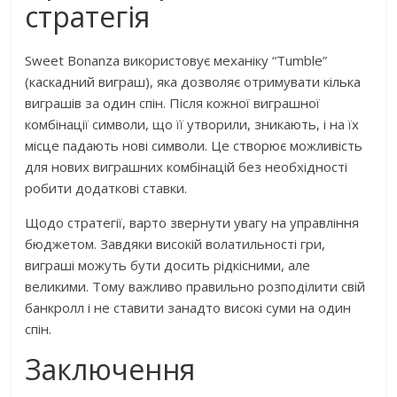
стратегія
Sweet Bonanza використовує механіку “Tumble”
(каскадний виграш), яка дозволяє отримувати кілька
виграшів за один спін. Після кожної виграшної
комбінації символи, що її утворили, зникають, і на їх
місце падають нові символи. Це створює можливість
для нових виграшних комбінацій без необхідності
робити додаткові ставки.
Щодо стратегії, варто звернути увагу на управління
бюджетом. Завдяки високій волатильності гри,
виграші можуть бути досить рідкісними, але
великими. Тому важливо правильно розподілити свій
банкролл і не ставити занадто високі суми на один
спін.
Заключення