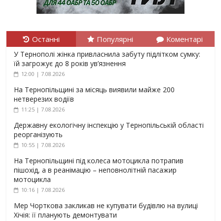
Останні
Популярні
Коментарі
У Тернополі жінка привласнила забуту підлітком сумку:
їй загрожує до 8 років ув’язнення
12:00 | 7.08.2026
На Тернопільщині за місяць виявили майже 200
нетверезих водіїв
11:25 | 7.08.2026
Державну екологічну інспекцію у Тернопільській області
реорганізують
10:55 | 7.08.2026
На Тернопільщині під колеса мотоцикла потрапив
пішохід, а в реанімацію – неповнолітній пасажир
мотоцикла
10:16 | 7.08.2026
Мер Чорткова закликав не купувати будівлю на вулиці
Хічія: її планують демонтувати