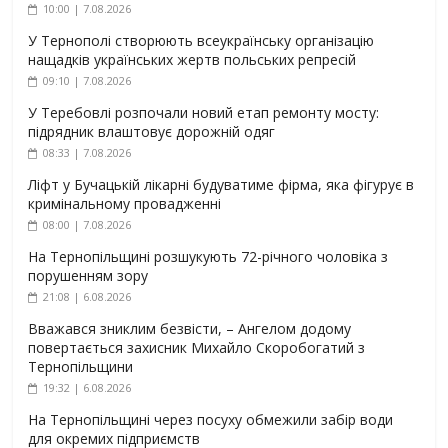
10:00 | 7.08.2026
У Тернополі створюють всеукраїнську організацію
нащадків українських жертв польських репресій
09:10 | 7.08.2026
У Теребовлі розпочали новий етап ремонту мосту:
підрядник влаштовує дорожній одяг
08:33 | 7.08.2026
Ліфт у Бучацькій лікарні будуватиме фірма, яка фігурує в
кримінальному провадженні
08:00 | 7.08.2026
На Тернопільщині розшукують 72-річного чоловіка з
порушенням зору
21:08 | 6.08.2026
Вважався зниклим безвісти, – Ангелом додому
повертається захисник Михайло Скоробогатий з
Тернопільщини
19:32 | 6.08.2026
На Тернопільщині через посуху обмежили забір води
для окремих підприємств