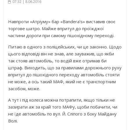
07:32 | 8.06.2016
Навпроти «Атріуму» бар «Bandera’s» виставив своє
торгове шатро. Майже впритул до проїжджої
частини дороги при самому пішохідному переході.
Питаю в одного з поліцейських, чи це законно. Щодо
цього відповіді він не знав, але зауважив, що якби
так стояв автомобіль, то водій вже отримав би
штраф. Виходить, що за правилами дорожнього руху
впритул до пішохідного переходу автомобіль стояти
не може, а ось такий МАФ, який не є транспортним
засобом,
може.
А тут і під колеса можна потрапити, якщо тільки не
зазирати аж за край того МАФу, щоби побачити, чи
не їде автомобіль по вул. Й. Сліпого з боку Майдану
Волі.