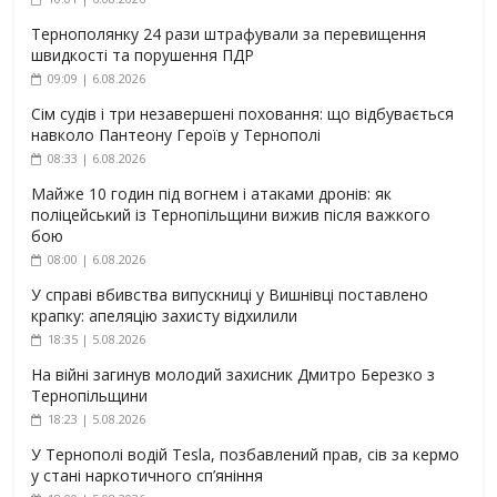
Тернополянку 24 рази штрафували за перевищення
швидкості та порушення ПДР
09:09 | 6.08.2026
Сім судів і три незавершені поховання: що відбувається
навколо Пантеону Героїв у Тернополі
08:33 | 6.08.2026
Майже 10 годин під вогнем і атаками дронів: як
поліцейський із Тернопільщини вижив після важкого
бою
08:00 | 6.08.2026
У справі вбивства випускниці у Вишнівці поставлено
крапку: апеляцію захисту відхилили
18:35 | 5.08.2026
На війні загинув молодий захисник Дмитро Березко з
Тернопільщини
18:23 | 5.08.2026
У Тернополі водій Tesla, позбавлений прав, сів за кермо
у стані наркотичного сп’яніння