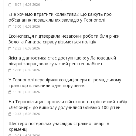
15:07 | 6.08.2026
«Не хочемо втратити колективи»: що кажуть про
об’єднання позашкільних закладів у Тернополі
13:00 | 6.08.2026
Екоінспекція підтвердила незаконні роботи біля річки
Золота Липа: за справу візьметься поліція
12:33 | 6.08.2026
Якісна діагностика стає доступнішою: у Лановецькій
лікарні запрацював сучасний рентген-кабінет
12:00 | 6.08.2026
У Тернополі перевірили кондиціонери в громадському
транспорті: виявили одне порушення
11:30 | 6.08.2026
На Тернопільщині провели військово-патріотичний табір
«Легіонер»: до вишколу долучилися близько 100 дітей
10:43 | 6.08.2026
Шестеро потерпілих унаслідок страшної аварії в
Кременці
10:01 | 6.08.2026