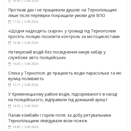
18:00 | 5.08.2026
Протікав дах і не працювали душові: на Тернопільщині
лише після перевірки покращили умови для ВПО
17:22 | 5.08.2026
«Щодня надходять скарги»: у громаді під Тернополем
просять поліцію посилити контроль за мотоциклістами
16:38 | 5.08.2026
Нетверезий водій без посвідчення кинув хабар у
службове авто поліцейських
16:00 | 5.08.2026
Спека у Тернополі: де працюють водні парасольки та які
вулиці поливають
15:11 | 5.08.2026
У Кременецькому районі водія, підозрюваного в наїзді
на поліцейського, відправили під домашній арешт
14:33 | 5.08.2026
Палав комбайн і горіли поля: за добу рятувальники
Тернопільщини ліквідували вісім пожеж
14:00 | 5.08.2026