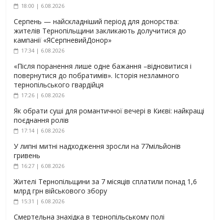
18:00 | 6.08.2026
Серпень — найскладніший період для донорства:
жителів Тернопільщини закликають долучитися до
кампанії «ЯСерпневийДонор»
17:34 | 6.08.2026
«Після поранення лише одне бажання –відновитися і
повернутися до побратимів». Історія незламного
тернопільського гвардійця
17:26 | 6.08.2026
Як обрати суші для романтичної вечері в Києві: найкращі
поєднання ролів
17:14 | 6.08.2026
У липні митні надходження зросли на 77мільйонів
гривень
16:27 | 6.08.2026
Жителі Тернопільщини за 7 місяців сплатили понад 1,6
млрд грн військового збору
15:31 | 6.08.2026
Смертельна знахідка в тернопільському полі