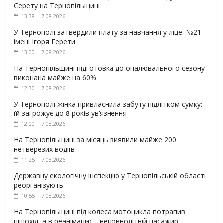
Серету на Тернопільщині
13:38 | 7.08.2026
У Тернополі затвердили плату за навчання у ліцеї №21
імені Ігоря Герети
13:00 | 7.08.2026
На Тернопільщині підготовка до опалювального сезону
виконана майже на 60%
12:30 | 7.08.2026
У Тернополі жінка привласнила забуту підлітком сумку:
їй загрожує до 8 років ув’язнення
12:00 | 7.08.2026
На Тернопільщині за місяць виявили майже 200
нетверезих водіїв
11:25 | 7.08.2026
Державну екологічну інспекцію у Тернопільській області
реорганізують
10:55 | 7.08.2026
На Тернопільщині під колеса мотоцикла потрапив
пішохід, а в реанімацію – неповнолітній пасажир