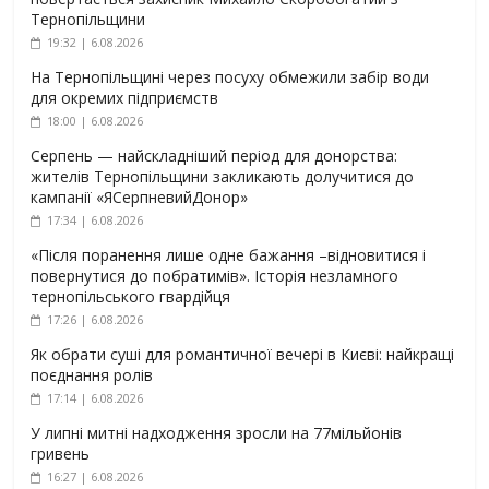
Тернопільщини
19:32 | 6.08.2026
На Тернопільщині через посуху обмежили забір води
для окремих підприємств
18:00 | 6.08.2026
Серпень — найскладніший період для донорства:
жителів Тернопільщини закликають долучитися до
кампанії «ЯСерпневийДонор»
17:34 | 6.08.2026
«Після поранення лише одне бажання –відновитися і
повернутися до побратимів». Історія незламного
тернопільського гвардійця
17:26 | 6.08.2026
Як обрати суші для романтичної вечері в Києві: найкращі
поєднання ролів
17:14 | 6.08.2026
У липні митні надходження зросли на 77мільйонів
гривень
16:27 | 6.08.2026