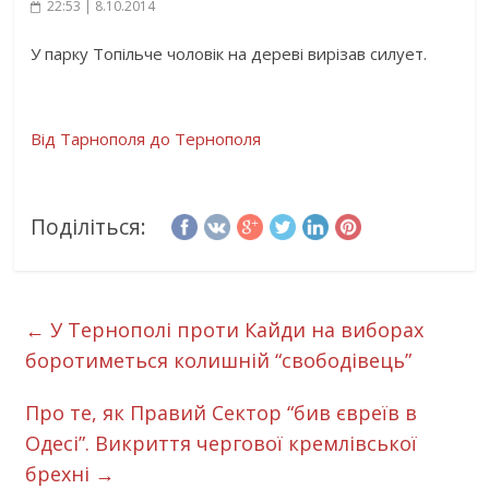
22:53 | 8.10.2014
У парку Топільче чоловік на дереві вирізав силует.
Від Тарнополя до Тернополя
Поділіться:
←
У Тернополі проти Кайди на виборах
боротиметься колишній “свободівець”
Про те, як Правий Сектор “бив євреїв в
Одесі”. Викриття чергової кремлівської
брехні
→