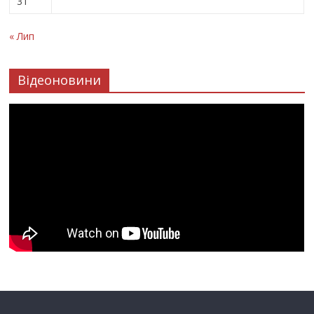
31
« Лип
Відеоновини