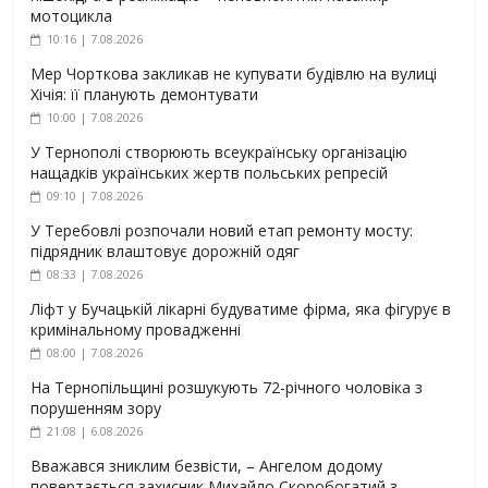
мотоцикла
10:16 | 7.08.2026
Мер Чорткова закликав не купувати будівлю на вулиці
Хічія: її планують демонтувати
10:00 | 7.08.2026
У Тернополі створюють всеукраїнську організацію
нащадків українських жертв польських репресій
09:10 | 7.08.2026
У Теребовлі розпочали новий етап ремонту мосту:
підрядник влаштовує дорожній одяг
08:33 | 7.08.2026
Ліфт у Бучацькій лікарні будуватиме фірма, яка фігурує в
кримінальному провадженні
08:00 | 7.08.2026
На Тернопільщині розшукують 72-річного чоловіка з
порушенням зору
21:08 | 6.08.2026
Вважався зниклим безвісти, – Ангелом додому
повертається захисник Михайло Скоробогатий з