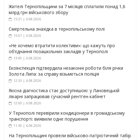
Жителі Тернопільщини за 7 місяців сплатили понад 1,6
млрд грн військового збору
15:31 | 6.08.2026
Смертельна знахідка в тернопільському полі
15:07 | 6.08.2026
«Не хочемо втратити колективи»: що кажуть про
об’єднання позашкільних закладів у Тернополі
13:00 | 6.08.2026
Екоінспекція підтвердила незаконні роботи біля річки
Золота Липа: за справу візьметься поліція
12:33 | 6.08.2026
Якісна діагностика стає доступнішою: у Лановецькій
лікарні запрацював сучасний рентген-кабінет
12:00 | 6.08.2026
У Тернополі перевірили кондиціонери в громадському
транспорті: виявили одне порушення
11:30 | 6.08.2026
На Тернопільщині провели військово-патріотичний табір