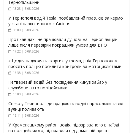
Тернопільщини
18:23 | 5.08.2026
У Тернополі водій Tesla, позбавлений прав, сів за кермо
у стані наркотичного сп’яніння
18:00 | 5.08.2026
Протікав дах і не працювали душові: на Тернопільщині
лише після перевірки покращили умови для ВПО
17:22 | 5.08.2026
«Щодня надходять скарги»: у громаді під Тернополем
просять поліцію посилити контроль за мотоциклістами
16:38 | 5.08.2026
Нетверезий водій без посвідчення кинув хабар у
службове авто поліцейських
16:00 | 5.08.2026
Спека у Тернополі: де працюють водні парасольки та які
вулиці поливають
15:11 | 5.08.2026
У Кременецькому районі водія, підозрюваного в наїзді
на поліцейського, відправили під домашній арешт