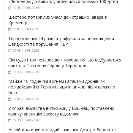
«Легіонер»: до вишколу долучилися близько 100 дітей
10:43 | 6.08.2026
Шестеро потерпілих унаслідок страшної аварії в
Кременці
10:01 | 6.08.2026
Тернополянку 24 рази штрафували за перевищення
швидкості та порушення ПДР
09:09 | 6.08.2026
Сім судів і три незавершені поховання: що відбувається
навколо Пантеону Героїв у Тернополі
08:33 | 6.08.2026
Майже 10 годин під вогнем і атаками дронів: як
поліцейський із Тернопільщини вижив після важкого
бою
08:00 | 6.08.2026
У справі вбивства випускниці у Вишнівці поставлено
крапку: апеляцію захисту відхилили
18:35 | 5.08.2026
На війні загинув молодий захисник Дмитро Березко з