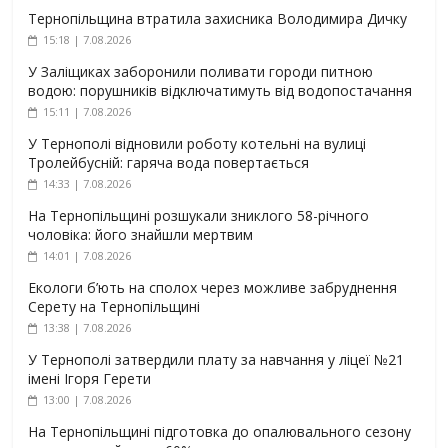
Тернопільщина втратила захисника Володимира Дичку
15:18 | 7.08.2026
У Заліщиках заборонили поливати городи питною
водою: порушників відключатимуть від водопостачання
15:11 | 7.08.2026
У Тернополі відновили роботу котельні на вулиці
Тролейбусній: гаряча вода повертається
14:33 | 7.08.2026
На Тернопільщині розшукали зниклого 58-річного
чоловіка: його знайшли мертвим
14:01 | 7.08.2026
Екологи б’ють на сполох через можливе забруднення
Серету на Тернопільщині
13:38 | 7.08.2026
У Тернополі затвердили плату за навчання у ліцеї №21
імені Ігоря Герети
13:00 | 7.08.2026
На Тернопільщині підготовка до опалювального сезону