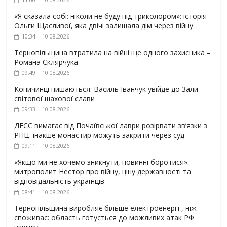
«Я сказала собі: ніколи не буду під триколором»: історія
Ольги Щасливої, яка двічі залишала дім через війну
10:34 | 10.08.2026
Тернопільщина втратила на війні ще одного захисника –
Романа Склярчука
09:49 | 10.08.2026
Копичинці пишаються: Василь Іванчук увійде до Зали
світової шахової слави
09:33 | 10.08.2026
ДЕСС вимагає від Почаївської лаври розірвати зв’язки з
РПЦ: інакше монастир можуть закрити через суд
09:11 | 10.08.2026
«Якщо ми не хочемо зникнути, повинні боротися»:
митрополит Нестор про війну, ціну державності та
відповідальність українців
08:41 | 10.08.2026
Тернопільщина виробляє більше електроенергії, ніж
споживає: область готується до можливих атак РФ