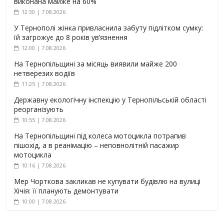
виконана майже на 60%
12:30 | 7.08.2026
У Тернополі жінка привласнила забуту підлітком сумку:
їй загрожує до 8 років ув’язнення
12:00 | 7.08.2026
На Тернопільщині за місяць виявили майже 200
нетверезих водіїв
11:25 | 7.08.2026
Державну екологічну інспекцію у Тернопільській області
реорганізують
10:55 | 7.08.2026
На Тернопільщині під колеса мотоцикла потрапив
пішохід, а в реанімацію – неповнолітній пасажир
мотоцикла
10:16 | 7.08.2026
Мер Чорткова закликав не купувати будівлю на вулиці
Хічія: її планують демонтувати
10:00 | 7.08.2026