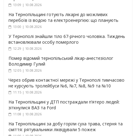
13:09 | 10.08.2026
На Тернопільщині готують лікарні до можливих
перебоїв із водою та електроенергією: що планують
13:00 | 10.08.2026
У Тернополі знайшли тіло 67-річного чоловіка. Тиждень
встановлювали особу померлого
12:29 | 10.08.2026
Помер відомий тернопільський лікар-анестезіолог
Володимир Гулий
12:05 | 10.08.2026
Через обрив контактної мережі у Тернополі тимчасово
не курсують тролейбуси №6, №7, №8, №9 та №10
11:15 | 10.08.2026
На Тернопільщині у ДТП постраждали п’ятеро людей:
зіткнулися ВАЗ та Ford
11:08 | 10.08.2026
На Тернопільщині за добу горіли суха трава, стерня та
сміття: рятувальники ліквідували 5 пожеж
11:00 | 10.08.2026