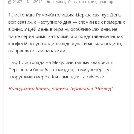
,
,
21:07 | 4.11.2012
головні
День всіх святих
цвинтар
1 листопада Римо-Католицька Церква святкує День
всіх святих, а наступного дня — спомин всіх померлих
вірних. У цей день в Україні, особливо Західній, не
лише серед римо-католиків, а й представників інших
конфесій, існує традиція відвідувати могили родичів,
відправляти там панахиди.
Так, 1 листопада на Микулинецькому кладовищі
Тернополя було багатолюдно, тому увечері тут
зворушливо мерехтіли лампадки та свічечки.
Володимир Явнич, новини Тернополя “Погляд”