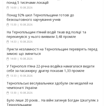
понад 5 тисячами локацій
16:00 | 10.08.2026
Понад 92% шкіл Тернопільщини готові до
безкоштовного харчування учнів
15:30 | 10.08.2026
На Тернопільщині п’яний водій тікав від поліції та
перекинувся: у нього виявили 3,48 проміле
14:33 | 10.08.2026
Пункти незламності на Тернопільщині перевірять перед
зимою: що зміниться
14:00 | 10.08.2026
У Тернополі п’яна 22-річна водійка намагалася видати
себе за пасажирку: драгер показав 1,33 проміле
13:33 | 10.08.2026
Тернопільські веслувальники здобули сім медалей на
чемпіонаті України
13:30 | 10.08.2026
Було лише 20 років… На війні загинув Богдан Шкатуляк з
Тернопільщини