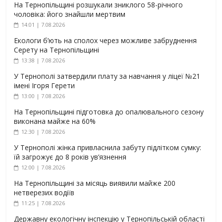
На Тернопільщині розшукали зниклого 58-річного
чоловіка: його знайшли мертвим
14:01 | 7.08.2026
Екологи б’ють на сполох через можливе забруднення
Серету на Тернопільщині
13:38 | 7.08.2026
У Тернополі затвердили плату за навчання у ліцеї №21
імені Ігоря Герети
13:00 | 7.08.2026
На Тернопільщині підготовка до опалювального сезону
виконана майже на 60%
12:30 | 7.08.2026
У Тернополі жінка привласнила забуту підлітком сумку:
їй загрожує до 8 років ув’язнення
12:00 | 7.08.2026
На Тернопільщині за місяць виявили майже 200
нетверезих водіїв
11:25 | 7.08.2026
Державну екологічну інспекцію у Тернопільській області