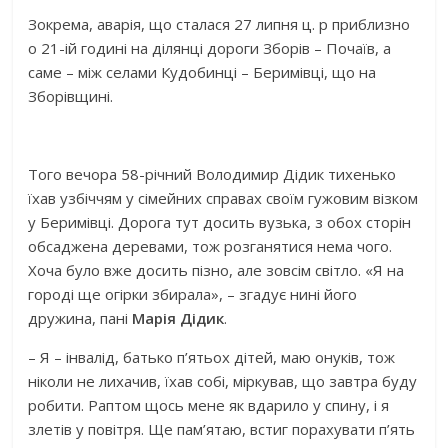
Зокрема, аварія, що сталася 27 липня ц. р приблизно
о 21-ій годині на ділянці дороги Зборів – Почаїв, а
саме – між селами Кудобинці – Беримівці, що на
Зборівщині.
Того вечора 58-річний Володимир Дідик тихенько
їхав узбіччям у сімейних справах своїм гужовим візком
у Беримівці. Дорога тут досить вузька, з обох сторін
обсаджена деревами, тож розганятися нема чого.
Хоча було вже досить пізно, але зовсім світло. «Я на
городі ще огірки збирала», – згадує нині його
дружина, пані
Марія Дідик
.
– Я – інвалід, батько п’ятьох дітей, маю онуків, тож
ніколи не лихачив, їхав собі, міркував, що завтра буду
робити. Раптом щось мене як вдарило у спину, і я
злетів у повітря. Ще пам’ятаю, встиг порахувати п’ять