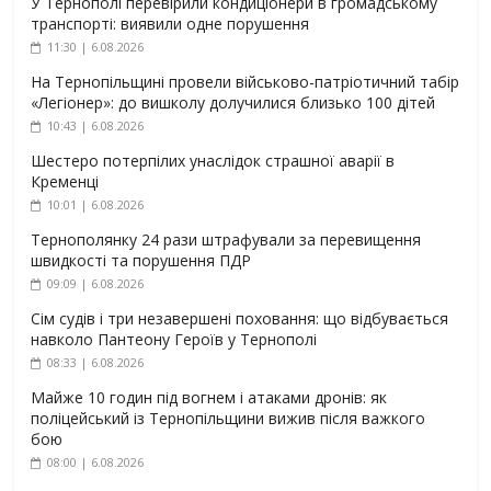
У Тернополі перевірили кондиціонери в громадському
транспорті: виявили одне порушення
11:30 | 6.08.2026
На Тернопільщині провели військово-патріотичний табір
«Легіонер»: до вишколу долучилися близько 100 дітей
10:43 | 6.08.2026
Шестеро потерпілих унаслідок страшної аварії в
Кременці
10:01 | 6.08.2026
Тернополянку 24 рази штрафували за перевищення
швидкості та порушення ПДР
09:09 | 6.08.2026
Сім судів і три незавершені поховання: що відбувається
навколо Пантеону Героїв у Тернополі
08:33 | 6.08.2026
Майже 10 годин під вогнем і атаками дронів: як
поліцейський із Тернопільщини вижив після важкого
бою
08:00 | 6.08.2026