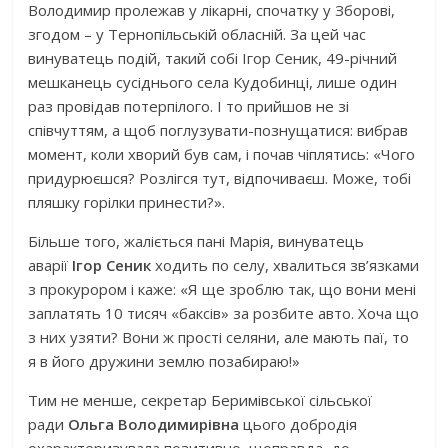
Володимир пролежав у лікарні, спочатку у Зборові,
згодом – у Тернопільській обласній. За цей час
винуватець подій, такий собі Ігор Сеник, 49-річний
мешканець сусіднього села Кудобинці, лише один
раз провідав потерпілого. І то прийшов не зі
співчуттям, а щоб поглузувати-познущатися: вибрав
момент, коли хворий був сам, і почав чіплятись: «Чого
придурюєшся? Розлігся тут, відпочиваєш. Може, тобі
пляшку горілки принести?».
Більше того, жаліється пані Марія, винуватець
аварії
Ігор Сеник
ходить по селу, хвалиться зв’язками
з прокурором і каже: «Я ще зроблю так, що вони мені
заплатять 10 тисяч «баксів» за розбите авто. Хоча що
з них узяти? Вони ж прості селяни, але мають паї, то
я в його дружини землю позабираю!»
Тим не менше, секретар Беримівської сільської
ради
Ольга Володимирівна
цього добродія