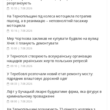
реорганізують
10:55 | 7.08.2026
На Тернопільщині під колеса мотоцикла потрапив
пішохід, а в реанімацію – неповнолітній пасажир
мотоцикла
10:16 | 7.08.2026
Мер Чорткова закликав не купувати будівлю на вулиці
Хічія: її планують демонтувати
10:00 | 7.08.2026
У Тернополі створюють всеукраїнську організацію
нащадків українських жертв польських репресій
09:10 | 7.08.2026
У Теребовлі розпочали новий етап ремонту мосту:
підрядник влаштовує дорожній одяг
08:33 | 7.08.2026
Ліфт у Бучацькій лікарні будуватиме фірма, яка фігурує в
кримінальному провадженні
08:00 | 7.08.2026
На Тернопільщині розшукують 72-річного чоловіка з