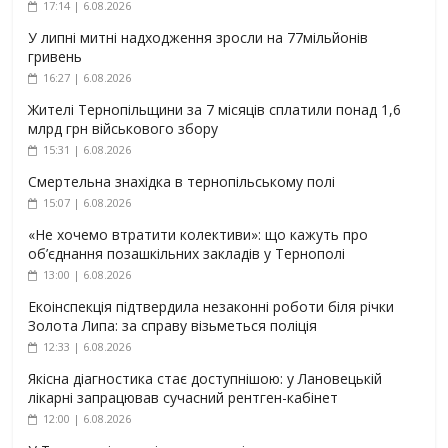
17:14 | 6.08.2026
У липні митні надходження зросли на 77мільйонів
гривень
16:27 | 6.08.2026
Жителі Тернопільщини за 7 місяців сплатили понад 1,6
млрд грн військового збору
15:31 | 6.08.2026
Смертельна знахідка в тернопільському полі
15:07 | 6.08.2026
«Не хочемо втратити колективи»: що кажуть про
об’єднання позашкільних закладів у Тернополі
13:00 | 6.08.2026
Екоінспекція підтвердила незаконні роботи біля річки
Золота Липа: за справу візьметься поліція
12:33 | 6.08.2026
Якісна діагностика стає доступнішою: у Лановецькій
лікарні запрацював сучасний рентген-кабінет
12:00 | 6.08.2026