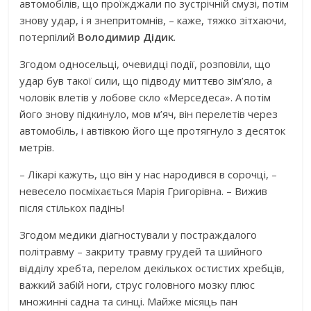
автомобілів, що проїжджали по зустрічній смузі, потім
знову удар, і я знепритомнів, – каже, тяжко зітхаючи,
потерпілий
Володимир Дідик
.
Згодом односельці, очевидці події, розповіли, що
удар був такої сили, що підводу миттєво зім’яло, а
чоловік влетів у лобове скло «Мерседеса». А потім
його знову підкинуло, мов м’яч, він перелетів через
автомобіль, і автівкою його ще протягнуло з десяток
метрів.
– Лікарі кажуть, що він у нас народився в сорочці, –
невесело посміхається Марія Григорівна. – Вижив
після стількох падінь!
Згодом медики діагностували у постраждалого
політравму – закриту травму грудей та шийного
відділу хребта, перелом декількох остистих хребців,
важкий забій ноги, струс головного мозку плюс
множинні садна та синці. Майже місяць пан