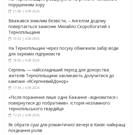
порушенням зору
21:08 | 6.08.2026
Вважався зниклим безвісти, – Ангелом додому
повертається захисник Михайло Скоробогатий з
Тернопільщини
19:32 | 6.08.2026
На Тернопільщині через посуху обмежили забір води
для окремих підприємств
18:00 | 6.08.2026
Серпень — найскладніший період для донорства:
жителів Тернопільщини закликають долучитися до
кампанії «ЯСерпневийДонор»
17:34 | 6.08.2026
«Після поранення лише одне бажання –відновитися і
повернутися до побратимів». Історія незламного
тернопільського гвардійця
17:26 | 6.08.2026
Як обрати суші для романтичної вечері в Києві: найкращі
поєднання ролів