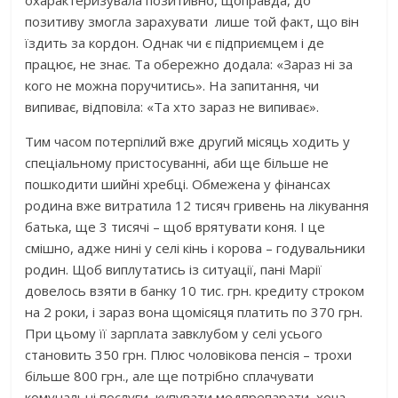
охарактеризувала позитивно, щоправда, до
позитиву змогла зарахувати лише той факт, що він
їздить за кордон. Однак чи є підприємцем і де
працює, не знає. Та обережно додала: «Зараз ні за
кого не можна поручитись». На запитання, чи
випиває, відповіла: «Та хто зараз не випиває».
Тим часом потерпілий вже другий місяць ходить у
спеціальному пристосуванні, аби ще більше не
пошкодити шийні хребці. Обмежена у фінансах
родина вже витратила 12 тисяч гривень на лікування
батька, ще 3 тисячі – щоб врятувати коня. І це
смішно, адже нині у селі кінь і корова – годувальники
родин. Щоб виплутатись із ситуації, пані Марії
довелось взяти в банку 10 тис. грн. кредиту строком
на 2 роки, і зараз вона щомісяця платить по 370 грн.
При цьому її зарплата завклубом у селі усього
становить 350 грн. Плюс чоловікова пенсія – трохи
більше 800 грн., але ще потрібно сплачувати
комунальні послуги, купувати медпрепарати, хоча