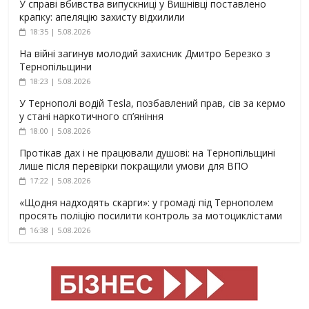
У справі вбивства випускниці у Вишнівці поставлено
крапку: апеляцію захисту відхилили
18:35 | 5.08.2026
На війні загинув молодий захисник Дмитро Березко з
Тернопільщини
18:23 | 5.08.2026
У Тернополі водій Tesla, позбавлений прав, сів за кермо
у стані наркотичного сп’яніння
18:00 | 5.08.2026
Протікав дах і не працювали душові: на Тернопільщині
лише після перевірки покращили умови для ВПО
17:22 | 5.08.2026
«Щодня надходять скарги»: у громаді під Тернополем
просять поліцію посилити контроль за мотоциклістами
16:38 | 5.08.2026