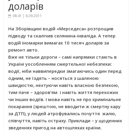
доларів
08:41 | 8.09.2011
На Зборівщині водій «Мерседеса» розтрощив
підводу та скалічив селянина-інваліда. А тепер
водій іномарки вимагає 10 тисяч доларів за
ремонт авто.
Вже не тільки дороги – самі напрямки стають в
Україні уособленням смертельної небезпеки:
водії, ніби наввипередки змагаючись один перед
одним, не їздять – носяться з шаленою
швидкістю, нехтуючи навіть власною безпекою,
тим паче – здоров’ям і навіть життя перехожих
чи інших водіїв. І мова навіть не про кримінальне
покарання (зрештою, не вводити ж смертну кару
за ДТП), у людей атрофувались почуття жалю,
співчуття, навіть остраху. Приклади – у щоденних
зведеннях пригод на автошляхах країни.