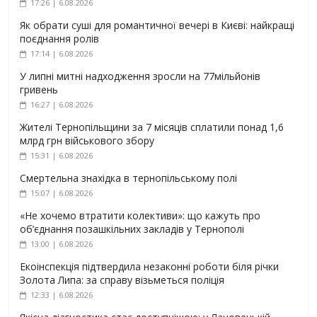
17:26 | 6.08.2026
Як обрати суші для романтичної вечері в Києві: найкращі
поєднання ролів
17:14 | 6.08.2026
У липні митні надходження зросли на 77мільйонів
гривень
16:27 | 6.08.2026
Жителі Тернопільщини за 7 місяців сплатили понад 1,6
млрд грн військового збору
15:31 | 6.08.2026
Смертельна знахідка в тернопільському полі
15:07 | 6.08.2026
«Не хочемо втратити колективи»: що кажуть про
об’єднання позашкільних закладів у Тернополі
13:00 | 6.08.2026
Екоінспекція підтвердила незаконні роботи біля річки
Золота Липа: за справу візьметься поліція
12:33 | 6.08.2026