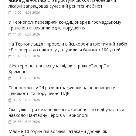
Якісна діагностика стає доступнішою: у Лановецькій
лікарні запрацював сучасний рентген-кабінет
12:00 | 6.08.2026
У Тернополі перевірили кондиціонери в громадському
транспорті: виявили одне порушення
11:30 | 6.08.2026
На Тернопільщині провели військово-патріотичний табір
«Легіонер»: до вишколу долучилися близько 100 дітей
10:43 | 6.08.2026
Шестеро потерпілих унаслідок страшної аварії в
Кременці
10:01 | 6.08.2026
Тернополянку 24 рази штрафували за перевищення
швидкості та порушення ПДР
09:09 | 6.08.2026
Сім судів і три незавершені поховання: що відбувається
навколо Пантеону Героїв у Тернополі
08:33 | 6.08.2026
Майже 10 годин під вогнем і атаками дронів: як