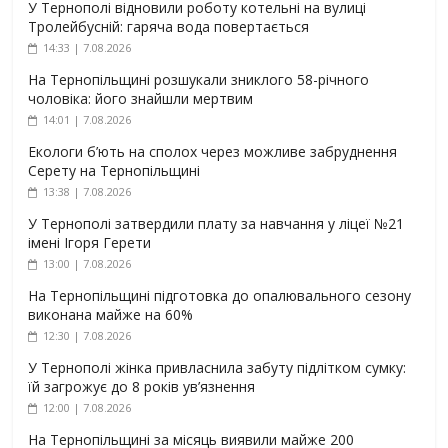
У Тернополі відновили роботу котельні на вулиці
Тролейбусній: гаряча вода повертається
14:33 | 7.08.2026
На Тернопільщині розшукали зниклого 58-річного
чоловіка: його знайшли мертвим
14:01 | 7.08.2026
Екологи б’ють на сполох через можливе забруднення
Серету на Тернопільщині
13:38 | 7.08.2026
У Тернополі затвердили плату за навчання у ліцеї №21
імені Ігоря Герети
13:00 | 7.08.2026
На Тернопільщині підготовка до опалювального сезону
виконана майже на 60%
12:30 | 7.08.2026
У Тернополі жінка привласнила забуту підлітком сумку:
їй загрожує до 8 років ув’язнення
12:00 | 7.08.2026
На Тернопільщині за місяць виявили майже 200