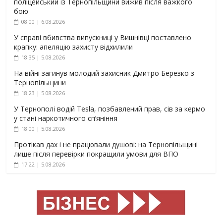
поліцейський із Тернопільщини вижив після важкого
бою
08:00 | 6.08.2026
У справі вбивства випускниці у Вишнівці поставлено
крапку: апеляцію захисту відхилили
18:35 | 5.08.2026
На війні загинув молодий захисник Дмитро Березко з
Тернопільщини
18:23 | 5.08.2026
У Тернополі водій Tesla, позбавлений прав, сів за кермо
у стані наркотичного сп’яніння
18:00 | 5.08.2026
Протікав дах і не працювали душові: на Тернопільщині
лише після перевірки покращили умови для ВПО
17:22 | 5.08.2026