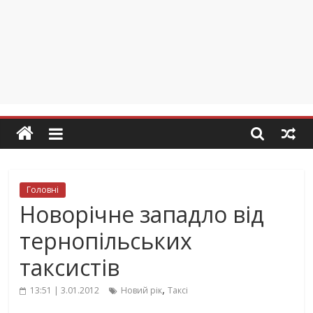
Головні
Новорічне западло від
тернопільських
таксистів
,
13:51 | 3.01.2012
Новий рік
Таксі