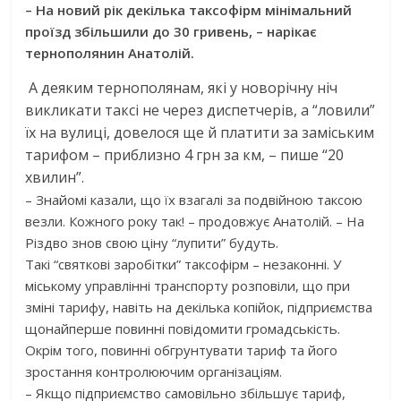
– На новий рік декілька таксофірм мінімальний
проїзд збільшили до 30 гривень, – нарікає
тернополянин Анатолій.
А деяким тернополянам, які у новорічну ніч
викликати таксі не через диспетчерів, а “ловили”
їх на вулиці, довелося ще й платити за заміським
тарифом – приблизно 4 грн за км, – пише “20
хвилин”.
– Знайомі казали, що їх взагалі за подвійною таксою
везли. Кожного року так! – продовжує Анатолій. – На
Різдво знов свою ціну “лупити” будуть.
Такі “святкові заробітки” таксофірм – незаконні. У
міському управлінні транспорту розповіли, що при
зміні тарифу, навіть на декілька копійок, підприємства
щонайперше повинні повідомити громадськість.
Окрім того, повинні обгрунтувати тариф та його
зростання контролюючим організаціям.
– Якщо підприємство самовільно збільшує тариф,