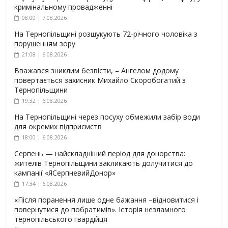
кримінальному провадженні
08:00 | 7.08.2026
На Тернопільщині розшукують 72-річного чоловіка з
порушенням зору
21:08 | 6.08.2026
Вважався зниклим безвісти, – Ангелом додому
повертається захисник Михайло Скоробогатий з
Тернопільщини
19:32 | 6.08.2026
На Тернопільщині через посуху обмежили забір води
для окремих підприємств
18:00 | 6.08.2026
Серпень — найскладніший період для донорства:
жителів Тернопільщини закликають долучитися до
кампанії «ЯСерпневийДонор»
17:34 | 6.08.2026
«Після поранення лише одне бажання –відновитися і
повернутися до побратимів». Історія незламного
тернопільського гвардійця