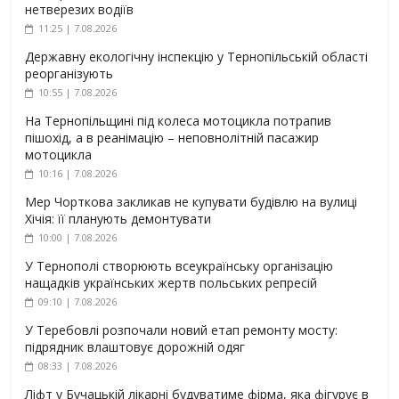
нетверезих водіїв
11:25 | 7.08.2026
Державну екологічну інспекцію у Тернопільській області
реорганізують
10:55 | 7.08.2026
На Тернопільщині під колеса мотоцикла потрапив
пішохід, а в реанімацію – неповнолітній пасажир
мотоцикла
10:16 | 7.08.2026
Мер Чорткова закликав не купувати будівлю на вулиці
Хічія: її планують демонтувати
10:00 | 7.08.2026
У Тернополі створюють всеукраїнську організацію
нащадків українських жертв польських репресій
09:10 | 7.08.2026
У Теребовлі розпочали новий етап ремонту мосту:
підрядник влаштовує дорожній одяг
08:33 | 7.08.2026
Ліфт у Бучацькій лікарні будуватиме фірма, яка фігурує в