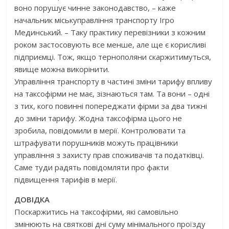
воно порушує чинне законодавство, – каже
начальник міськуправління транспорту Ігро
Мединський. – Таку практику перевізники з кожним
роком застосовують все менше, але ще є корисливі
підприємці. Тож, якщо тернополяни скаржитимуться,
явище можна викорінити.
Управління транспорту в частині зміни тарифу впливу
на таксофірми не має, зізнаються там. Та вони – одні
з тих, кого повинні попереджати фірми за два тижні
до зміни тарифу. Жодна таксофірма цього не
зробила, повідомили в мерії. Контролювати та
штрафувати порушників можуть працівники
управління з захисту прав споживачів та податківці.
Саме туди радять повідомляти про факти
підвищення тарифів в мерії.
ДОВІДКА
Поскаржитись на таксофірми, які самовільно
змінюють на святкові дні суму мінімального проїзду