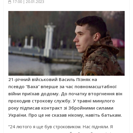
17:00 | 20.01.2023
21-річний військовий Василь Пізняк на
псевдо
“
Ваха
“
вперше за час повномасштабної
війни приїхав додому. До початку вторгнення він
проходив строкову службу. У травні минулого
року підписав контракт зі Збройними силами
України. Про це не сказав нікому, навіть батькам.
“24 лютого я ще був строковиком. Нас підняли. Я