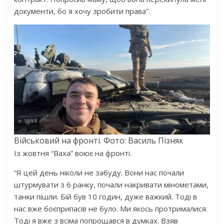
документи, бо я хочу зробити права”.
Військовий на фронті. Фото: Василь Пізняк
Із жовтня “Ваха” воює на фронті.
“Я цей день ніколи не забуду. Вони нас почали
штурмувати з 6 ранку, почали накривати мінометами,
танки пішли. Бій був 10 годин, дуже важкий. Тоді в
нас вже боєприпасів не було. Ми якось протрималися.
Тоді я вже з всіма попрощався в думках. Взяв