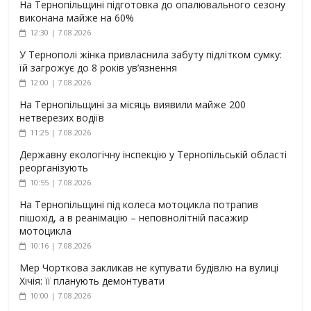
На Тернопільщині підготовка до опалювального сезону
виконана майже на 60%
12:30 | 7.08.2026
У Тернополі жінка привласнила забуту підлітком сумку:
їй загрожує до 8 років ув’язнення
12:00 | 7.08.2026
На Тернопільщині за місяць виявили майже 200
нетверезих водіїв
11:25 | 7.08.2026
Державну екологічну інспекцію у Тернопільській області
реорганізують
10:55 | 7.08.2026
На Тернопільщині під колеса мотоцикла потрапив
пішохід, а в реанімацію – неповнолітній пасажир
мотоцикла
10:16 | 7.08.2026
Мер Чорткова закликав не купувати будівлю на вулиці
Хічія: її планують демонтувати
10:00 | 7.08.2026