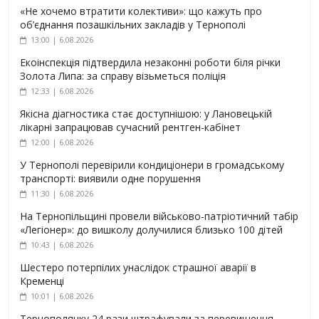
«Не хочемо втратити колективи»: що кажуть про
об’єднання позашкільних закладів у Тернополі
13:00 | 6.08.2026
Екоінспекція підтвердила незаконні роботи біля річки
Золота Липа: за справу візьметься поліція
12:33 | 6.08.2026
Якісна діагностика стає доступнішою: у Лановецькій
лікарні запрацював сучасний рентген-кабінет
12:00 | 6.08.2026
У Тернополі перевірили кондиціонери в громадському
транспорті: виявили одне порушення
11:30 | 6.08.2026
На Тернопільщині провели військово-патріотичний табір
«Легіонер»: до вишколу долучилися близько 100 дітей
10:43 | 6.08.2026
Шестеро потерпілих унаслідок страшної аварії в
Кременці
10:01 | 6.08.2026
Тернополянку 24 рази штрафували за перевищення