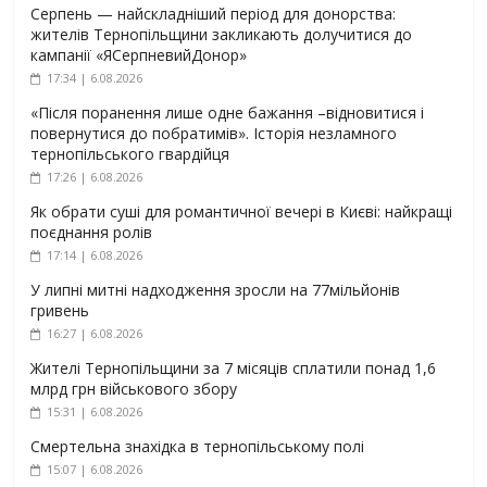
Серпень — найскладніший період для донорства:
жителів Тернопільщини закликають долучитися до
кампанії «ЯСерпневийДонор»
17:34 | 6.08.2026
«Після поранення лише одне бажання –відновитися і
повернутися до побратимів». Історія незламного
тернопільського гвардійця
17:26 | 6.08.2026
Як обрати суші для романтичної вечері в Києві: найкращі
поєднання ролів
17:14 | 6.08.2026
У липні митні надходження зросли на 77мільйонів
гривень
16:27 | 6.08.2026
Жителі Тернопільщини за 7 місяців сплатили понад 1,6
млрд грн військового збору
15:31 | 6.08.2026
Смертельна знахідка в тернопільському полі
15:07 | 6.08.2026