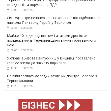
швидкості та порушення ПДР
09:09 | 6.08.2026
Сім судів і три незавершені поховання: що відбувається
навколо Пантеону Героїв у Тернополі
08:33 | 6.08.2026
Майже 10 годин під вогнем і атаками дронів: як
поліцейський із Тернопільщини вижив після важкого
бою
08:00 | 6.08.2026
У справі вбивства випускниці у Вишнівці поставлено
крапку: апеляцію захисту відхилили
18:35 | 5.08.2026
На війні загинув молодий захисник Дмитро Березко з
Тернопільщини
18:23 | 5.08.2026