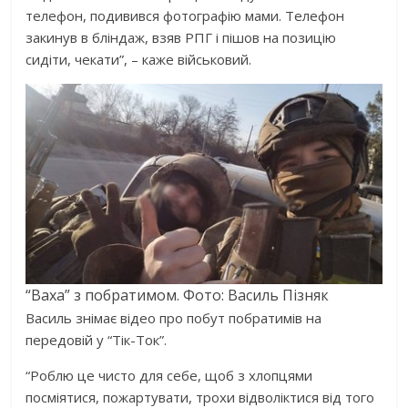
телефон, подивився фотографію мами. Телефон
закинув в бліндаж, взяв РПГ і пішов на позицію
сидіти, чекати”, – каже військовий.
“Ваха” з побратимом. Фото: Василь Пізняк
Василь знімає відео про побут побратимів на
передовій у “Тік-Ток”.
“Роблю це чисто для себе, щоб з хлопцями
посміятися, пожартувати, трохи відволіктися від того