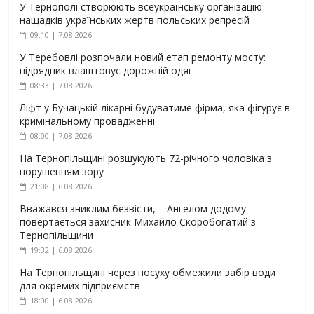
У Тернополі створюють всеукраїнську організацію
нащадків українських жертв польських репресій
09:10 | 7.08.2026
У Теребовлі розпочали новий етап ремонту мосту:
підрядник влаштовує дорожній одяг
08:33 | 7.08.2026
Ліфт у Бучацькій лікарні будуватиме фірма, яка фігурує в
кримінальному провадженні
08:00 | 7.08.2026
На Тернопільщині розшукують 72-річного чоловіка з
порушенням зору
21:08 | 6.08.2026
Вважався зниклим безвісти, – Ангелом додому
повертається захисник Михайло Скоробогатий з
Тернопільщини
19:32 | 6.08.2026
На Тернопільщині через посуху обмежили забір води
для окремих підприємств
18:00 | 6.08.2026