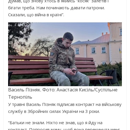
думав, що знову хтось в якийсь “косяк” залетів і
бігати треба. Нам починають давати патрони.
Сказали, що війна в країні”.
Василь Пізняк. Фото: Анастасія Кисіль/Суспільне
Тернопіль
У травні Василь Пізняк підписав контракт на військову
службу в Збройних силах України на 3 роки.
“Батьки не знали. Ніхто не знав, що я йду на
контракт. Попросив маму, щоб вона перекинула мені