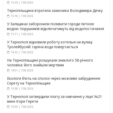
15:55 | 7.08.2026
Тернопільщина втратила захисника Володимира Дичку
15:18 | 7.08.2026
У Заліщиках заборонили поливати городи питною
водою: порушників відключатимуть від водопостачання
15:11 | 7.08.2026
У Тернополі відновили роботу котельні на вулиці
Тролейбусній: гаряча вода повертається
14:33 | 7.08.2026
На Тернопільщині розшукали зниклого 58-річного
чоловіка: його знайшли мертвим
14:01 | 7.08.2026
Екологи б’ють на сполох через можливе забруднення
Серету на Тернопільщині
13:38 | 7.08.2026
У Тернополі затвердили плату за навчання у ліцеї №21
імені Ігоря Герети
13:00 | 7.08.2026