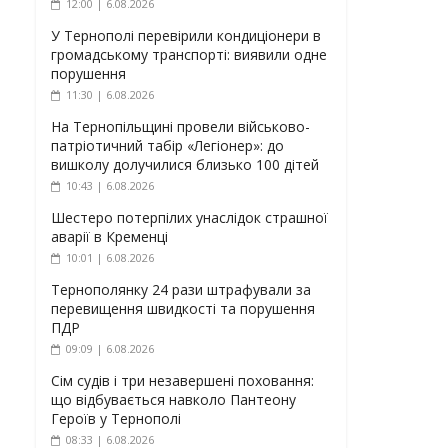
12:00 | 6.08.2026
У Тернополі перевірили кондиціонери в
громадському транспорті: виявили одне
порушення
11:30 | 6.08.2026
На Тернопільщині провели військово-
патріотичний табір «Легіонер»: до
вишколу долучилися близько 100 дітей
10:43 | 6.08.2026
Шестеро потерпілих унаслідок страшної
аварії в Кременці
10:01 | 6.08.2026
Тернополянку 24 рази штрафували за
перевищення швидкості та порушення
ПДР
09:09 | 6.08.2026
Сім судів і три незавершені поховання:
що відбувається навколо Пантеону
Героїв у Тернополі
08:33 | 6.08.2026