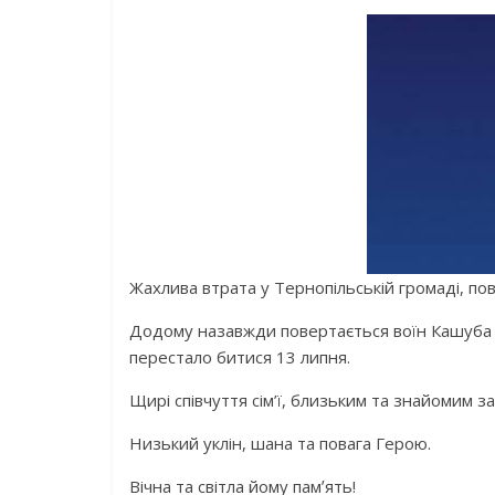
Жахлива втрата у Тернопільській громаді, пов
Додому назавжди повертається воїн Кашуба І
перестало битися 13 липня.
Щирі співчуття сім’ї, близьким та знайомим з
Низький уклін, шана та повага Герою.
Вічна та світла йому памʼять!