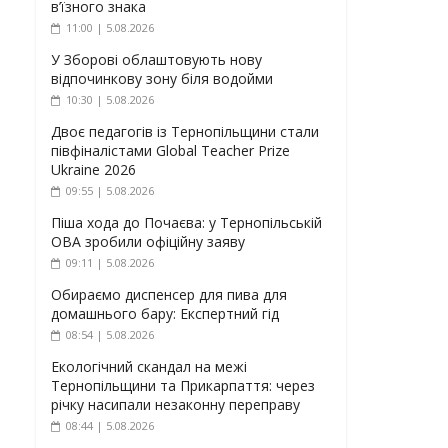
в’їзного знака
11:00 | 5.08.2026
У Зборові облаштовують нову
відпочинкову зону біля водойми
10:30 | 5.08.2026
Двоє педагогів із Тернопільщини стали
півфіналістами Global Teacher Prize
Ukraine 2026
09:55 | 5.08.2026
Піша хода до Почаєва: у Тернопільській
ОВА зробили офіційну заяву
09:11 | 5.08.2026
Обираємо диспенсер для пива для
домашнього бару: Експертний гід
08:54 | 5.08.2026
Екологічний скандал на межі
Тернопільщини та Прикарпаття: через
річку насипали незаконну переправу
08:44 | 5.08.2026