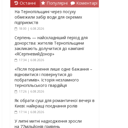
Останні
Популярні
Коментарі
На Тернопільщині через посуху
обмежили забір води для окремих
підприємств
18:00 | 6.08.2026
Серпень — найскладніший період для
донорства: жителів Тернопільщини
закликають долучитися до кампанії
«ЯСерпневийДонор»
17:34 | 6.08.2026
«Після поранення лише одне бажання –
відновитися і повернутися до
побратимів». Історія незламного
тернопільського гвардійця
17:26 | 6.08.2026
Як обрати суші для романтичної вечері в
Києві: найкращі поєднання ролів
17:14 | 6.08.2026
У липні митні надходження зросли
на 77мільйонів гривень