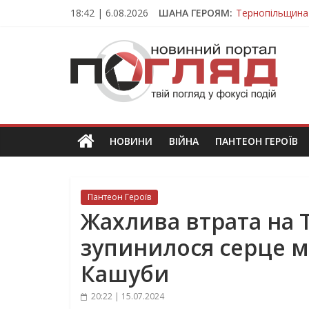
Skip
18:42 | 6.08.2026
ШАНА ГЕРОЯМ:
Тернопільщина
to
Захисник з Тер
content
ПОГЛЯД
Тернопільщина 
Під час викона
На війні загин
Новини
Тернополя.
Тернопільські
новини
НОВИНИ
ВІЙНА
ПАНТЕОН ГЕРОЇВ
та
події
Пантеон Героїв
Жахлива втрата на 
зупинилося серце м
Кашуби
20:22 | 15.07.2024