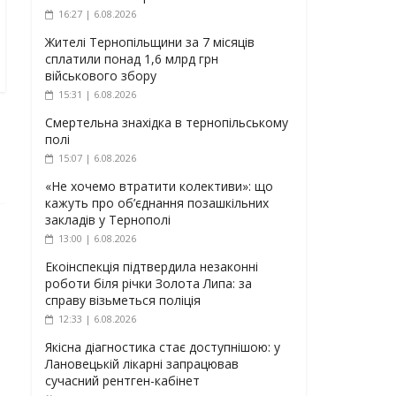
16:27 | 6.08.2026
Жителі Тернопільщини за 7 місяців
сплатили понад 1,6 млрд грн
військового збору
15:31 | 6.08.2026
Смертельна знахідка в тернопільському
полі
15:07 | 6.08.2026
«Не хочемо втратити колективи»: що
кажуть про об’єднання позашкільних
закладів у Тернополі
13:00 | 6.08.2026
Екоінспекція підтвердила незаконні
роботи біля річки Золота Липа: за
справу візьметься поліція
12:33 | 6.08.2026
Якісна діагностика стає доступнішою: у
Лановецькій лікарні запрацював
сучасний рентген-кабінет