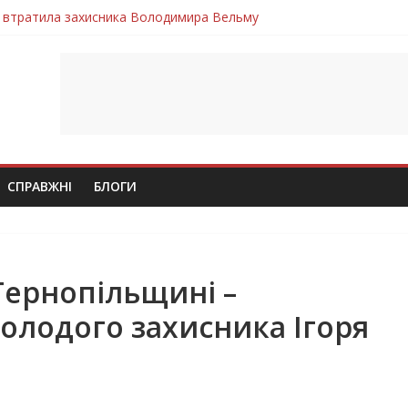
 втратила захисника Володимира Вельму
нопільщини Петро Федів повертається до рідного дому «на щиті»
в скорботі: на щиті повертається воїн Володимир Паламарчук
ння бойового завдання загинув захисник Юрій Пушкар з Тернопі
ув молодий захисник Дмитро Березко з Тернопільщини
СПРАВЖНІ
БЛОГИ
Тернопільщині –
олодого захисника Ігоря