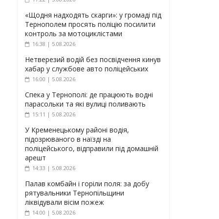
«Щодня надходять скарги»: у громаді під
Тернополем просять поліцію посилити
контроль за мотоциклістами
16:38 | 5.08.2026
Нетверезий водій без посвідчення кинув
хабар у службове авто поліцейських
16:00 | 5.08.2026
Спека у Тернополі: де працюють водні
парасольки та які вулиці поливають
15:11 | 5.08.2026
У Кременецькому районі водія,
підозрюваного в наїзді на
поліцейського, відправили під домашній
арешт
14:33 | 5.08.2026
Палав комбайн і горіли поля: за добу
рятувальники Тернопільщини
ліквідували вісім пожеж
14:00 | 5.08.2026