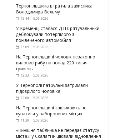
Тернопільщина втратила захисника
Володимира Вельму
13:14 | 5.08.2026
У Кременці сталася ДТП: рятувальники
деблокували потерпілого з
понівеченого автомобіля
13:09 | 5.08.2026
На Тернопільщині чоловік незаконно
виловив рибу на понад 220 тисяч
гривень
12:33 | 5.08.2026
У Тернополі патрульні затримали
підозрілого чоловіка
12:00 | 5.08.2026
На Тернопільщині закликають не
купатися у заборонених місцях
11:30 | 5.08.2026
«Нинішня табличка не передає статусу
міста»: у Скалаті ініціювали відновлення