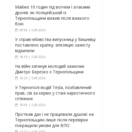
Майже 10 годин під вогнем і атаками
дронів: як поліцейський із
Тернопільщини вижив після важкого
бою
08:00 | 6.08.2026
У справі вбивства випускниці у Вишнівці
поставлено крапку: апеляцію захисту
відхилили
18:35 | 5.08.2026
На війні загинув молодий захисник
Дмитро Березко з Тернопільщини
18:23 | 5.08.2026
У Тернополі водій Tesla, позбавлений
прав, сів за кермо у стані наркотичного
сп’яніння
18:00 | 5.08.2026
Протікав дах і не працювали душові: на
Тернопільщині лише після перевірки
покращили умови для ВПО
17:22 | 5.08.2026