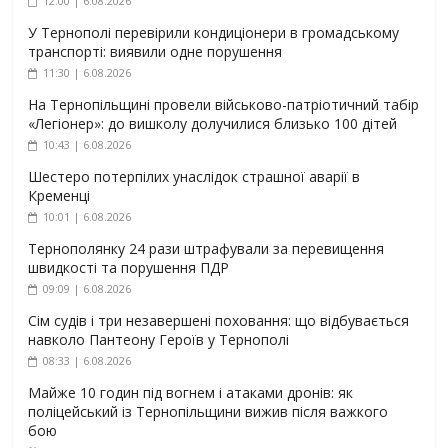
12:00 | 6.08.2026
У Тернополі перевірили кондиціонери в громадському
транспорті: виявили одне порушення
11:30 | 6.08.2026
На Тернопільщині провели військово-патріотичний табір
«Легіонер»: до вишколу долучилися близько 100 дітей
10:43 | 6.08.2026
Шестеро потерпілих унаслідок страшної аварії в
Кременці
10:01 | 6.08.2026
Тернополянку 24 рази штрафували за перевищення
швидкості та порушення ПДР
09:09 | 6.08.2026
Сім судів і три незавершені поховання: що відбувається
навколо Пантеону Героїв у Тернополі
08:33 | 6.08.2026
Майже 10 годин під вогнем і атаками дронів: як
поліцейський із Тернопільщини вижив після важкого
бою