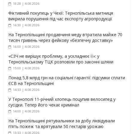
18:28 | 4.08.2026
Фіктивний покупець у Чехії: Тернопільська митниця
викрила порушення під час експорту агропродукції
16:30 | 4.08.2026
На Тернопільщині продавчиня меду втратила майже 70
тисяч гривень через фейкову «безпечну доставку»
16:00 | 4.08.2026
«СЗЧ не вирішує проблему, а ускладнює її»: у
Тернопільському ТЦК розповіли про законні шляхи
15:00 | 4.08.2026
Понад 5,8 млрд грн на соціальні гарантії: підсумки сплати
ЄСВ на Тернопільщині
14:33 | 4.08.2026
У Тернополі 11-річний хлопець поцупив велосипед у
сусідки. Тепер його чекає кримінал
14:00 | 4.08.2026
На Тернопільщині рятувальники за добу ліквідували
п’ять пожеж та врятували 50 гектарів урожаю
13:33 | 4.08.2026