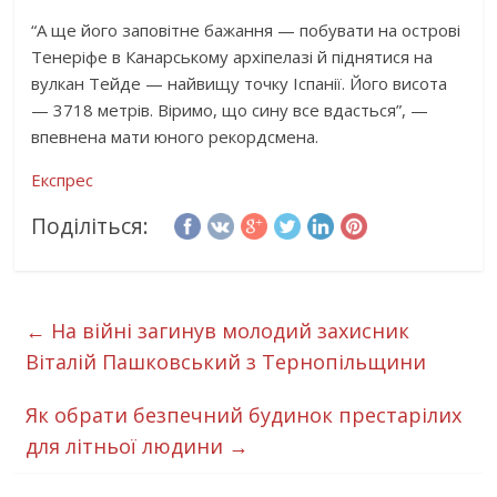
“А ще його заповітне бажання — побувати на острові
Тенеріфе в Канарському архіпелазі й піднятися на
вулкан Тейде — найвищу точку Іспанії. Його висота
— 3718 метрів. Віримо, що сину все вдасться”, —
впевнена мати юного рекордсмена.
Експрес
Поділіться:
←
На війні загинув молодий захисник
Віталій Пашковський з Тернопільщини
Як обрати безпечний будинок престарілих
для літньої людини
→