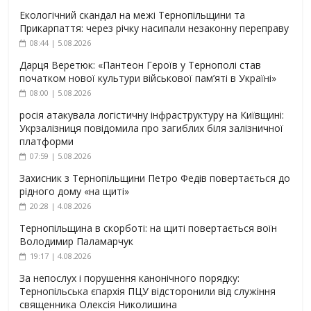
Екологічний скандал на межі Тернопільщини та
Прикарпаття: через річку насипали незаконну переправу
08:44 | 5.08.2026
Дарця Веретюк: «Пантеон Героїв у Тернополі став
початком нової культури військової пам’яті в Україні»
08:00 | 5.08.2026
росія атакувала логістичну інфраструктуру на Київщині:
Укрзалізниця повідомила про загиблих біля залізничної
платформи
07:59 | 5.08.2026
Захисник з Тернопільщини Петро Федів повертається до
рідного дому «на щиті»
20:28 | 4.08.2026
Тернопільщина в скорботі: на щиті повертається воїн
Володимир Паламарчук
19:17 | 4.08.2026
За непослух і порушення канонічного порядку:
Тернопільська єпархія ПЦУ відсторонили від служіння
священника Олексія Николишина