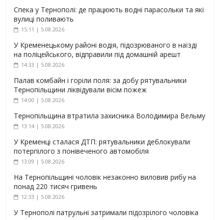
Спека у Тернополі: де працюють водні парасольки та які
вулиці поливають
15:11 | 5.08.2026
У Кременецькому районі водія, підозрюваного в наїзді
на поліцейського, відправили під домашній арешт
14:33 | 5.08.2026
Палав комбайн і горіли поля: за добу рятувальники
Тернопільщини ліквідували вісім пожеж
14:00 | 5.08.2026
Тернопільщина втратила захисника Володимира Вельму
13:14 | 5.08.2026
У Кременці сталася ДТП: рятувальники деблокували
потерпілого з понівеченого автомобіля
13:09 | 5.08.2026
На Тернопільщині чоловік незаконно виловив рибу на
понад 220 тисяч гривень
12:33 | 5.08.2026
У Тернополі патрульні затримали підозрілого чоловіка