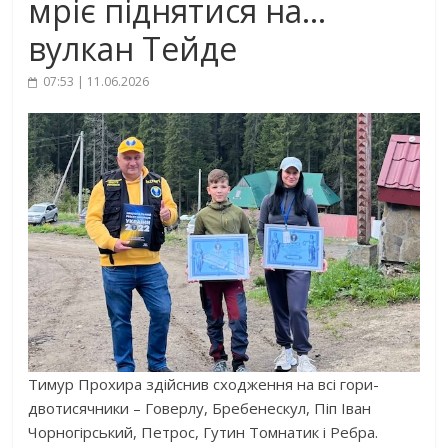
мріє піднятися на…
вулкан Тейде
07:53 | 11.06.2026
Тимур Прохира здійснив сходження на всі гори-
двотисячники – Говерлу, Бребенескул, Піп Іван
Чорногірський, Петрос, Гутин Томнатик і Ребра.