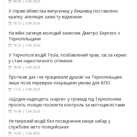
08:00 | 6.08.2026
У справі вбивства випускниці у Вишнівці поставлено
крапку: апеляцію захисту відхилили
18:35 | 5.08.2026
На війні загинув молодий захисник Дмитро Березко з
Тернопільщини
18:23 | 5.08.2026
У Тернополі водій Tesla, позбавлений прав, сів за кермо
у стані наркотичного сп’яніння
18:00 | 5.08.2026
Протікав дах і не працювали душові: на Тернопільщині
лише після перевірки покращили умови для ВПО
17:22 | 5.08.2026
«Щодня надходять скарги»: у громаді під Тернополем
просять поліцію посилити контроль за мотоциклістами
16:38 | 5.08.2026
Нетверезий водій без посвідчення кинув хабар у
службове авто поліцейських
16:00 | 5.08.2026