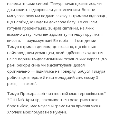
належить саме синові. “Тимур почав цікавитись, чи
діти колись підкорювали двотисячники. Восени
минулого року ми подали заявку. Отримали відповідь,
що необхідно надати доказову базу. То син сам
готував презентацію, збирав світлини, на яких
вказано дату, коли він здолав ту чи іншу гору, яка її
висота, — зауважує пані Вікторія. — І ось днями
Тимур отримав диплом, де вказано, що він став
наймолодшим українцем, який здійснив сходження
на всі вершини-двотисячники Українських Карпат. До
речі, рекорд сина ми відсвяткували доволі
оригінально — піднялись на Говерлу. Бабуся Тимура
робила це вперше й наш молодший син, якому 5
років, — також”.
Тимур Прохира закінчив шостий клас тернопільської
ЗОШ №3. Крім гір, захоплюється греко-римською
боротьбою, має медалі й грамоти за призові місця.
Хлопчик мріє побувати в Румунії.