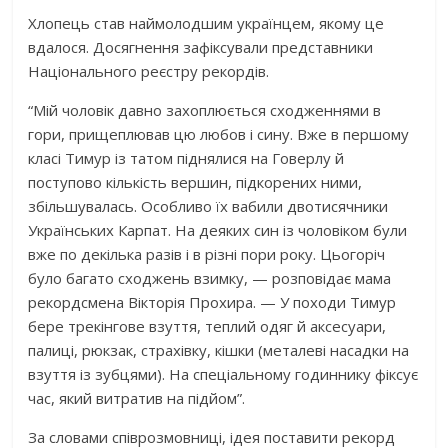
Хлопець став наймолодшим українцем, якому це
вдалося. Досягнення зафіксували представники
Національного реєстру рекордів.
“Мій чоловік давно захоплюється сходженнями в
гори, прищеплював цю любов і сину. Вже в першому
класі Тимур із татом піднялися на Говерлу й
поступово кількість вершин, підкорених ними,
збільшувалась. Особливо їх вабили двотисячники
Українських Карпат. На деяких син із чоловіком були
вже по декілька разів і в різні пори року. Цьогоріч
було багато сходжень взимку, — розповідає мама
рекордсмена Вікторія Прохира. — У походи Тимур
бере трекінгове взуття, теплий одяг й аксесуари,
палиці, рюкзак, страхівку, кішки (металеві насадки на
взуття із зубцями). На спеціальному годиннику фіксує
час, який витратив на підйом”.
За словами співрозмовниці, ідея поставити рекорд