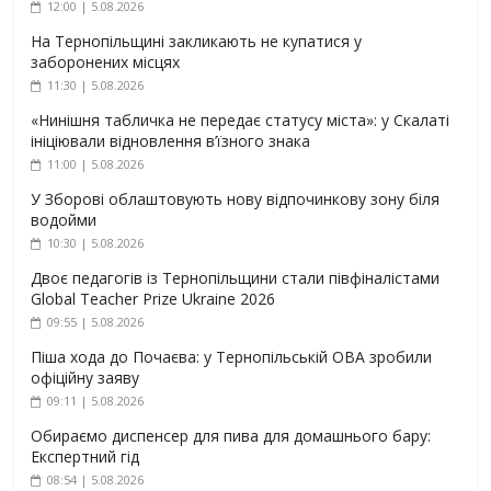
12:00 | 5.08.2026
На Тернопільщині закликають не купатися у
заборонених місцях
11:30 | 5.08.2026
«Нинішня табличка не передає статусу міста»: у Скалаті
ініціювали відновлення в’їзного знака
11:00 | 5.08.2026
У Зборові облаштовують нову відпочинкову зону біля
водойми
10:30 | 5.08.2026
Двоє педагогів із Тернопільщини стали півфіналістами
Global Teacher Prize Ukraine 2026
09:55 | 5.08.2026
Піша хода до Почаєва: у Тернопільській ОВА зробили
офіційну заяву
09:11 | 5.08.2026
Обираємо диспенсер для пива для домашнього бару:
Експертний гід
08:54 | 5.08.2026