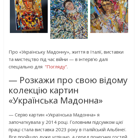
Про «Українську Мадонну», життя в Італії, виставки
та мистецтво під час війни — в інтерв’ю далі
спеціально для
“Погляду”
.
— Розкажи про свою відому
колекцію картин
«Українська Мадонна»
— Серію картин «Українська Мадонна» я
започаткувала у 2014 році. Головним підсумком цієї
праці стала виставка 2023 року в італійській Альбінеї.
Все пройшло дуже успішно, а серед почесних гостей