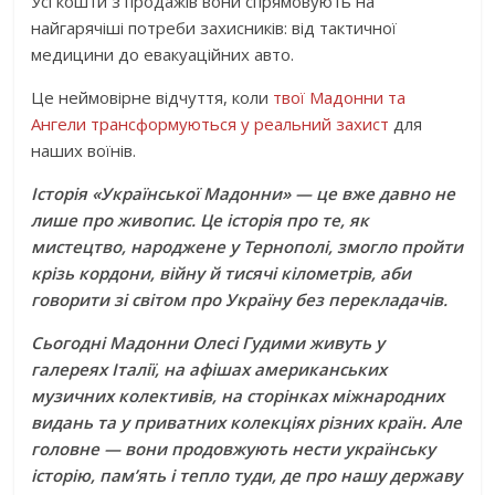
Усі кошти з продажів вони спрямовують на
найгарячіші потреби захисників: від тактичної
медицини до евакуаційних авто.
Це неймовірне відчуття, коли
твої Мадонни та
Ангели трансформуються у реальний захист
для
наших воїнів.
Історія «Української Мадонни» — це вже давно не
лише про живопис. Це історія про те, як
мистецтво, народжене у Тернополі, змогло пройти
крізь кордони, війну й тисячі кілометрів, аби
говорити зі світом про Україну без перекладачів.
Сьогодні Мадонни Олесі Гудими живуть у
галереях Італії, на афішах американських
музичних колективів, на сторінках міжнародних
видань та у приватних колекціях різних країн. Але
головне — вони продовжують нести українську
історію, пам’ять і тепло туди, де про нашу державу