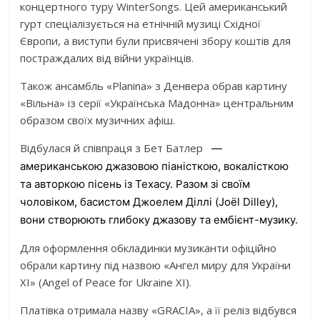
концертного туру WinterSongs. Цей американський
гурт спеціалізується на етнічній музиці Східної
Європи, а виступи були присвячені збору коштів для
постраждалих від війни українців.
Також ансамбль «Planina» з Денвера обрав картину
«Вільна» із серії «Українська Мадонна» центральним
образом своїх музичних афіш.
Відбулася й співпраця з Бет Батлер
—
американською джазовою піаністкою, вокалісткою
та авторкою пісень із Техасу. Разом зі своїм
чоловіком, басистом Джоелем Діллі (Joël Dilley),
вони створюють глибоку джазову та ембієнт-музику.
Для оформлення обкладинки музиканти офіційно
обрали картину під назвою «Ангел миру для України
XI» (Angel of Peace for Ukraine XI).
Платівка отримала назву «GRACIA», а її реліз відбувся