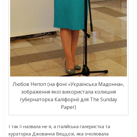
Любов Непоп (на фоні «Українська Мадонна»,
зображення якої використала колишня
губернаторка Каліфорнії для The Sunday
Paper)
І так її назвала не я, а італійська галеристка та
кураторка Джованна Веццозі, яка очолювала