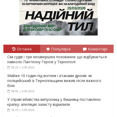
Останні
Популярні
Коментарі
Сім судів і три незавершені поховання: що відбувається
навколо Пантеону Героїв у Тернополі
08:33 | 6.08.2026
Майже 10 годин під вогнем і атаками дронів: як
поліцейський із Тернопільщини вижив після важкого
бою
08:00 | 6.08.2026
У справі вбивства випускниці у Вишнівці поставлено
крапку: апеляцію захисту відхилили
18:35 | 5.08.2026