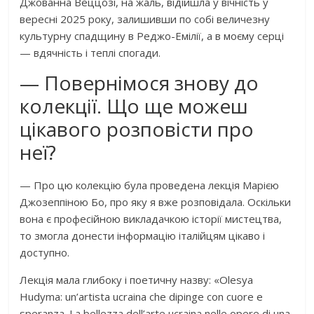
Джованна Веццозі, на жаль, відійшла у вічність у
вересні 2025 року, залишивши по собі величезну
культурну спадщину в Реджо-Емілії, а в моєму серці
— вдячність і теплі спогади.
— Повернімося знову до
колекції. Що ще можеш
цікавого розповісти про
неї?
— Про цю колекцію була проведена лекція Марією
Джозеппіною Бо, про яку я вже розповідала. Оскільки
вона є професійною викладачкою історії мистецтва,
то змогла донести інформацію італійцям цікаво і
доступно.
Лекція мала глибоку і поетичну назву: «Olesya
Hudyma: un’artista ucraina che dipinge con cuore e
speranza. La bellezza dell’arte ucraina nelle opere di una