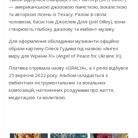
— американською джазовою піаністкою, вокалісткою
та авторкою пісень із Техасу. Разом зі своїм
чоловіком, басистом Джоелем Діллі (Joël Dilley), вони
створюють глибоку джазову та ембієнт-музику.
Для оформлення обкладинки музиканти офіційно
обрали картину
Олеся Гудима
під назвою «Ангел
миру для України XI» (Angel of Peace for Ukraine XI).
Платівка отримала назву «GRACIA», а її реліз відбувся
25 вересня 2022 року. Альбом складається з
ембієнтних інструментальних та вокальних
композицій, натхненних роздумами про життя,
медитацією та молитвою.