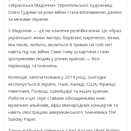
«Українська Мадонна» тернопільської художниці
Олесі Гудими за роки війни стала впізнаваною далеко
за межами України.
Її Мадонни — це не класичні релігійні ікони. Це образ
української жінки: матері, берегині, нареченої, жінки,
яка чекає, любить, молиться й тримає на собі світ
навіть під час війни. Саме тому ці картини стали
зрозумілими людям у різних країнах — без
перекладу та пояснень.
Колекція, започаткована у 2014 році, сьогодні
експонується в Україні, Італії, Канаді, США, Франції,
Німеччині, Польщі, Швейцарії та інших країнах.
Роботи з цієї серії ставали обкладинками книг,
музичних альбомів, афіш міжнародних концертів та
навіть ілюстрацією американського тижневика The
Sunday Paper.
Також відбулася співпраця з Бет Батлер (Bett Butler)