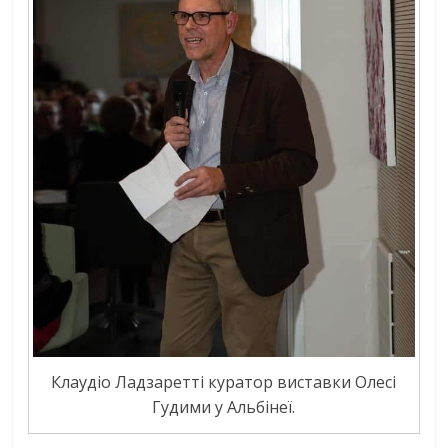
Клаудіо Ладзаретті куратор виставки Олесі
Гудими у Альбінеї.