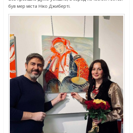
був мер міста Ніко Джиберті.