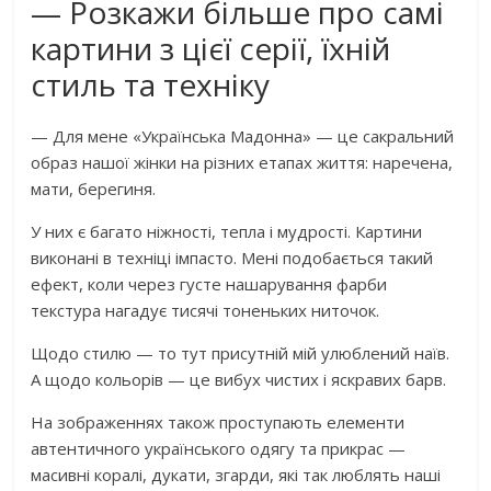
— Розкажи більше про самі
картини з цієї серії, їхній
стиль та техніку
— Для мене «Українська Мадонна» — це сакральний
образ нашої жінки на різних етапах життя: наречена,
мати, берегиня.
У них є багато ніжності, тепла і мудрості. Картини
виконані в техніці імпасто. Мені подобається такий
ефект, коли через густе нашарування фарби
текстура нагадує тисячі тоненьких ниточок.
Щодо стилю — то тут присутній мій улюблений наїв.
А щодо кольорів — це вибух чистих і яскравих барв.
На зображеннях також проступають елементи
автентичного українського одягу та прикрас —
масивні коралі, дукати, згарди, які так люблять наші