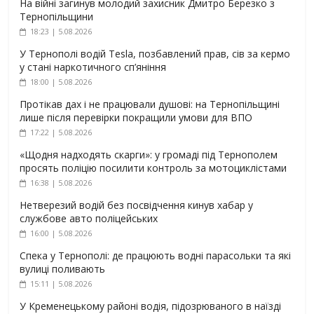
На війні загинув молодий захисник Дмитро Березко з
Тернопільщини
18:23 | 5.08.2026
У Тернополі водій Tesla, позбавлений прав, сів за кермо
у стані наркотичного сп’яніння
18:00 | 5.08.2026
Протікав дах і не працювали душові: на Тернопільщині
лише після перевірки покращили умови для ВПО
17:22 | 5.08.2026
«Щодня надходять скарги»: у громаді під Тернополем
просять поліцію посилити контроль за мотоциклістами
16:38 | 5.08.2026
Нетверезий водій без посвідчення кинув хабар у
службове авто поліцейських
16:00 | 5.08.2026
Спека у Тернополі: де працюють водні парасольки та які
вулиці поливають
15:11 | 5.08.2026
У Кременецькому районі водія, підозрюваного в наїзді