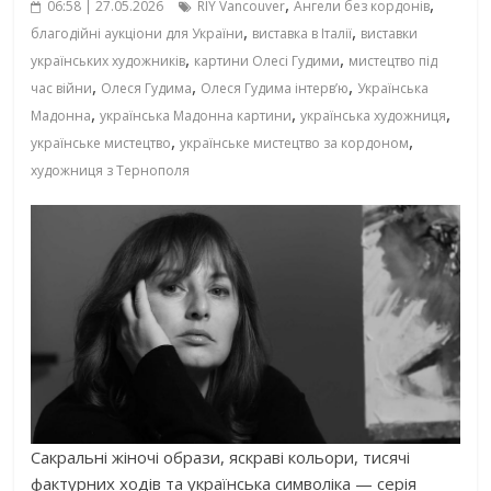
,
,
06:58 | 27.05.2026
RIY Vancouver
Ангели без кордонів
,
,
благодійні аукціони для України
виставка в Італії
виставки
,
,
українських художників
картини Олесі Гудими
мистецтво під
,
,
,
час війни
Олеся Гудима
Олеся Гудима інтерв’ю
Українська
,
,
,
Мадонна
українська Мадонна картини
українська художниця
,
,
українське мистецтво
українське мистецтво за кордоном
художниця з Тернополя
Сакральні жіночі образи, яскраві кольори, тисячі
фактурних ходів та українська символіка — серія