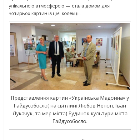
унікальною атмосферою — стала домом для
чотирьох картин із цієї колекції.
Представлення картин «Українська Мадонна» у
Гайдусобосло( на світлині Любов Непоп, Іван
Лукачук, та мер міста) Будинок культури міста
Гайдусобосло.