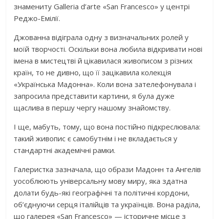
знамениту Galleria d’arte «San Francesco» у центрі
Реджо-Емілії.
Джованна відіграла одну з визначальних ролей у
моїй творчості. Оскільки вона любила відкривати нові
імена в мистецтві й цікавилася живописом з різних
країн, то не дивно, що її зацікавила колекція
«Українська Мадонна». Коли вона зателефонувала і
запросила представити картини, я була дуже
щаслива в першу чергу нашому знайомству.
І ще, мабуть, тому, що вона постійно підкреслювала:
такий живопис є самобутнім і не вкладається у
стандартні академічні рамки.
Галеристка зазначала, що образи Мадонн та Ангелів
уособлюють універсальну мову миру, яка здатна
долати будь-які географічні та політичні кордони,
об’єднуючи серця італійців та українців. Вона раділа,
що галерея «San Francesco» — історичне місце з