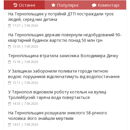
Останні
Популярні
Коментарі
На Тернопільщині у потрійній ДТП постраждали троє
людей, серед них дитина
17:27 | 7.08.2026
На Тернопільщині державі повернули недобудований 90-
квартирний будинок вартістю понад 50 млн грн
15:55 | 7.08.2026
Тернопільщина втратила захисника Володимира Дичку
15:18 | 7.08.2026
У Заліщиках заборонили поливати городи питною
водою: порушників відключатимуть від водопостачання
15:11 | 7.08.2026
У Тернополі відновили роботу котельні на вулиці
Тролейбусній: гаряча вода повертається
14:33 | 7.08.2026
На Тернопільщині розшукали зниклого 58-річного
чоловіка: його знайшли мертвим
14:01 | 7.08.2026