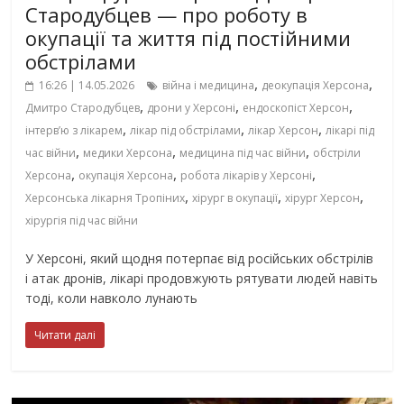
Стародубцев — про роботу в
окупації та життя під постійними
обстрілами
,
,
16:26 | 14.05.2026
війна і медицина
деокупація Херсона
,
,
,
Дмитро Стародубцев
дрони у Херсоні
ендоскопіст Херсон
,
,
,
інтерв’ю з лікарем
лікар під обстрілами
лікар Херсон
лікарі під
,
,
,
час війни
медики Херсона
медицина під час війни
обстріли
,
,
,
Херсона
окупація Херсона
робота лікарів у Херсоні
,
,
,
Херсонська лікарня Тропіних
хірург в окупації
хірург Херсон
хірургія під час війни
У Херсоні, який щодня потерпає від російських обстрілів
і атак дронів, лікарі продовжують рятувати людей навіть
тоді, коли навколо лунають
Читати далі