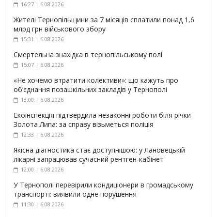
16:27 | 6.08.2026
Жителі Тернопільщини за 7 місяців сплатили понад 1,6
млрд грн військового збору
15:31 | 6.08.2026
Смертельна знахідка в тернопільському полі
15:07 | 6.08.2026
«Не хочемо втратити колективи»: що кажуть про
об’єднання позашкільних закладів у Тернополі
13:00 | 6.08.2026
Екоінспекція підтвердила незаконні роботи біля річки
Золота Липа: за справу візьметься поліція
12:33 | 6.08.2026
Якісна діагностика стає доступнішою: у Лановецькій
лікарні запрацював сучасний рентген-кабінет
12:00 | 6.08.2026
У Тернополі перевірили кондиціонери в громадському
транспорті: виявили одне порушення
11:30 | 6.08.2026