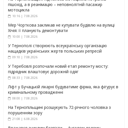
пішохід, а в реанімацію – неповнолітній пасажир
мотоцикла
10:16 | 7.08.2026
Мер Чорткова закликав не купувати будівлю на вулиці
Хічія: її планують демонтувати
10:00 | 7.08.2026
У Тернополі створюють всеукраїнську організацію
нащадків українських жертв польських репресій
09:10 | 7.08.2026
У Теребовлі розпочали новий етап ремонту мосту:
підрядник влаштовує дорожній одяг
08:33 | 7.08.2026
Ліфт у Бучацькій лікарні будуватиме фірма, яка фігурує в
кримінальному провадженні
08:00 | 7.08.2026
На Тернопільщині розшукують 72-річного чоловіка з
порушенням зору
21:08 | 6.08.2026
Вважався зниклим безвісти, – Ангелом додому