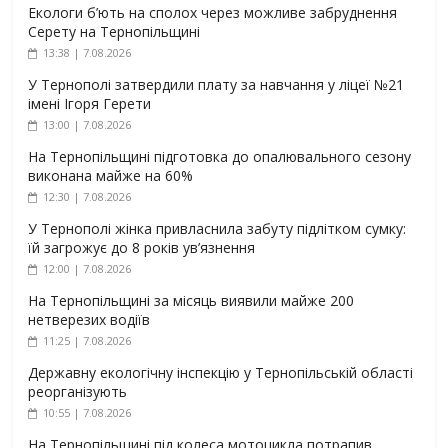
Екологи б’ють на сполох через можливе забруднення
Серету на Тернопільщині
13:38 | 7.08.2026
У Тернополі затвердили плату за навчання у ліцеї №21
імені Ігоря Герети
13:00 | 7.08.2026
На Тернопільщині підготовка до опалювального сезону
виконана майже на 60%
12:30 | 7.08.2026
У Тернополі жінка привласнила забуту підлітком сумку:
їй загрожує до 8 років ув’язнення
12:00 | 7.08.2026
На Тернопільщині за місяць виявили майже 200
нетверезих водіїв
11:25 | 7.08.2026
Державну екологічну інспекцію у Тернопільській області
реорганізують
10:55 | 7.08.2026
На Тернопільщині під колеса мотоцикла потрапив