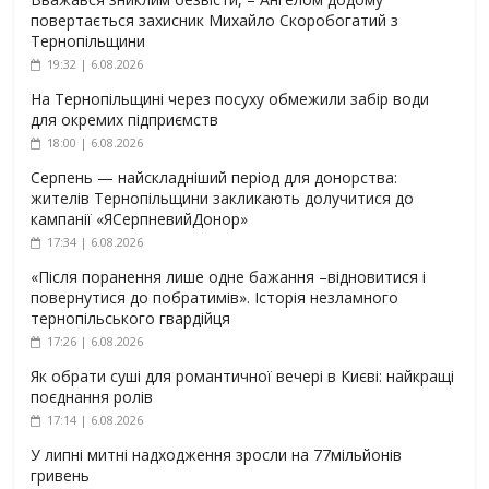
повертається захисник Михайло Скоробогатий з
Тернопільщини
19:32 | 6.08.2026
На Тернопільщині через посуху обмежили забір води
для окремих підприємств
18:00 | 6.08.2026
Серпень — найскладніший період для донорства:
жителів Тернопільщини закликають долучитися до
кампанії «ЯСерпневийДонор»
17:34 | 6.08.2026
«Після поранення лише одне бажання –відновитися і
повернутися до побратимів». Історія незламного
тернопільського гвардійця
17:26 | 6.08.2026
Як обрати суші для романтичної вечері в Києві: найкращі
поєднання ролів
17:14 | 6.08.2026
У липні митні надходження зросли на 77мільйонів
гривень