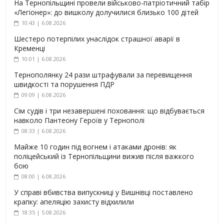
На Тернопільщині провели військово-патріотичний табір
«Легіонер»: до вишколу долучилися близько 100 дітей
10:43 | 6.08.2026
Шестеро потерпілих унаслідок страшної аварії в
Кременці
10:01 | 6.08.2026
Тернополянку 24 рази штрафували за перевищення
швидкості та порушення ПДР
09:09 | 6.08.2026
Сім судів і три незавершені поховання: що відбувається
навколо Пантеону Героїв у Тернополі
08:33 | 6.08.2026
Майже 10 годин під вогнем і атаками дронів: як
поліцейський із Тернопільщини вижив після важкого
бою
08:00 | 6.08.2026
У справі вбивства випускниці у Вишнівці поставлено
крапку: апеляцію захисту відхилили
18:35 | 5.08.2026