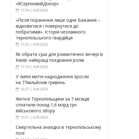
«ЯСерпневийДонор»
17:34 | 6.08.2026
«Після поранення лише одне бажання –
відновитися і повернутися до
побратимів». Історія незламного
тернопільського гвардійця
17:26 | 6.08.2026
Як обрати суші для романтичної вечері в
Києві: найкращі поєднання ролів
17:14 | 6.08.2026
У липні митні надходження зросли
на 77мільйонів гривень
16:27 | 6.08.2026
Жителі Тернопільщини за 7 місяців
сплатили понад 1,6 млрд грн
військового збору
15:31 | 6.08.2026
Смертельна знахідка в тернопільському
полі