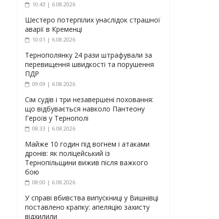
10:43 | 6.08.2026
Шестеро потерпілих унаслідок страшної
аварії в Кременці
10:01 | 6.08.2026
Тернополянку 24 рази штрафували за
перевищення швидкості та порушення
ПДР
09:09 | 6.08.2026
Сім судів і три незавершені поховання:
що відбувається навколо Пантеону
Героїв у Тернополі
08:33 | 6.08.2026
Майже 10 годин під вогнем і атаками
дронів: як поліцейський із
Тернопільщини вижив після важкого
бою
08:00 | 6.08.2026
У справі вбивства випускниці у Вишнівці
поставлено крапку: апеляцію захисту
відхилили