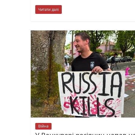
Читати далі
Війна
У Ванкувері росіянин напав н