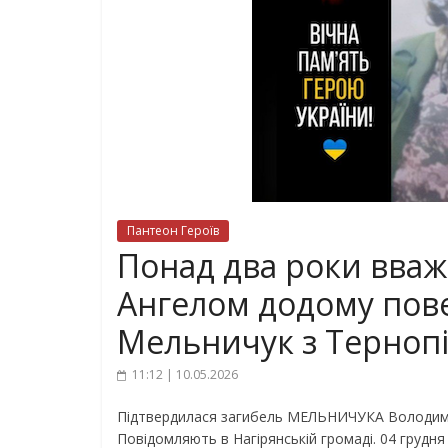
Пантеон Героїв
Понад два роки вважа
Ангелом додому пов
Мельничук з Терно
11:12 | 10.05.2026
Підтвердилася загибель МЕЛЬНИЧУКА Володимир
Повідомляють в Нагірянській громаді. 04 грудн