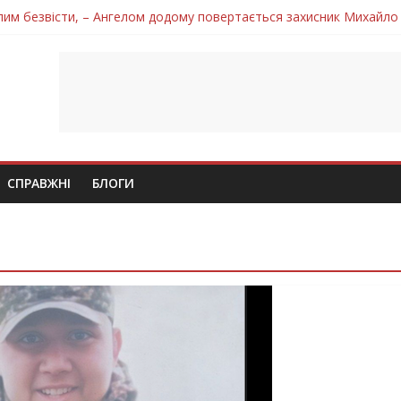
лим безвісти, – Ангелом додому повертається захисник Михайло
ув молодий захисник Дмитро Березко з Тернопільщини
 втратила захисника Володимира Вельму
нопільщини Петро Федів повертається до рідного дому «на щиті»
 втратила захисника Володимира Дичку
СПРАВЖНІ
БЛОГИ