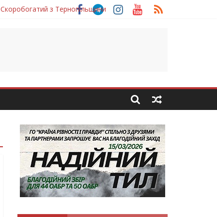
 Скоробогатий з Тернопільщини