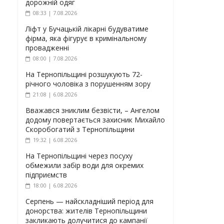
дорожній одяг
08:33 | 7.08.2026
Ліфт у Бучацькій лікарні будуватиме
фірма, яка фігурує в кримінальному
провадженні
08:00 | 7.08.2026
На Тернопільщині розшукують 72-
річного чоловіка з порушенням зору
21:08 | 6.08.2026
Вважався зниклим безвісти, – Ангелом
додому повертається захисник Михайло
Скоробогатий з Тернопільщини
19:32 | 6.08.2026
На Тернопільщині через посуху
обмежили забір води для окремих
підприємств
18:00 | 6.08.2026
Серпень — найскладніший період для
донорства: жителів Тернопільщини
закликають долучитися до кампанії