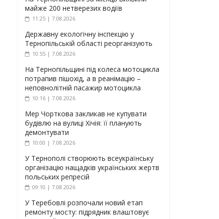
майже 200 нетверезих водіїв
11:25 | 7.08.2026
Державну екологічну інспекцію у
Тернопільській області реорганізують
10:55 | 7.08.2026
На Тернопільщині під колеса мотоцикла
потрапив пішохід, а в реанімацію –
неповнолітній пасажир мотоцикла
10:16 | 7.08.2026
Мер Чорткова закликав не купувати
будівлю на вулиці Хічія: її планують
демонтувати
10:00 | 7.08.2026
У Тернополі створюють всеукраїнську
організацію нащадків українських жертв
польських репресій
09:10 | 7.08.2026
У Теребовлі розпочали новий етап
ремонту мосту: підрядник влаштовує