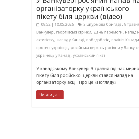
організаторку українського
пікету біля церкви (відео)
,
09:52 | 10.05.2026
3 штурмова бригада
9 травн
,
,
,
Ванкувер
георгіївські стрічки
День перемоги
напад 
,
,
,
активістку
напад у Канаді
побєдобєсіє
поліція Канади
,
,
протест українців
російська церква
росіяни у Ванкуве
,
українець у Канаді
український пікет
У канадському Ванкувері 9 травня під час мирн
пікету біля російської церкви стався напад на
організаторку акції. Про це «Погляду»
Читати далі