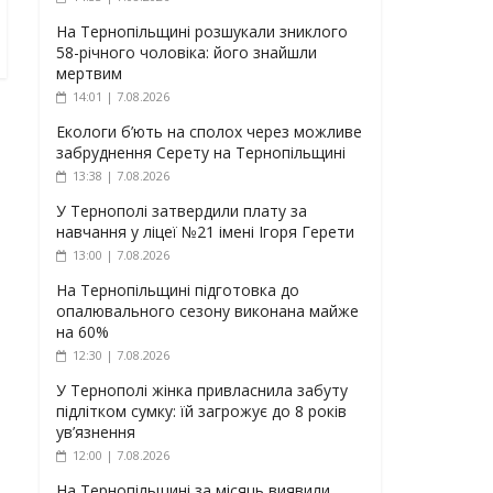
На Тернопільщині розшукали зниклого
58-річного чоловіка: його знайшли
мертвим
14:01 | 7.08.2026
Екологи б’ють на сполох через можливе
забруднення Серету на Тернопільщині
13:38 | 7.08.2026
У Тернополі затвердили плату за
навчання у ліцеї №21 імені Ігоря Герети
13:00 | 7.08.2026
На Тернопільщині підготовка до
опалювального сезону виконана майже
на 60%
12:30 | 7.08.2026
У Тернополі жінка привласнила забуту
підлітком сумку: їй загрожує до 8 років
ув’язнення
12:00 | 7.08.2026
На Тернопільщині за місяць виявили