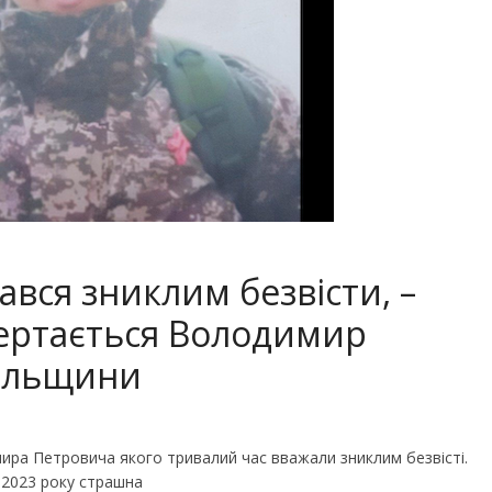
вся зниклим безвісти, –
ертається Володимир
пільщини
а Петровича якого тривалий час вважали зниклим безвісті.
я 2023 року страшна