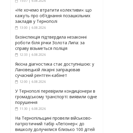
15:07 | 6.08.2026
«Не хочемо втратити колективи»: що
кажуть про об’єднання позашкільних
закладів у Тернополі
13:00 | 6.08.2026
Екоінспекція підтвердила незаконні
роботи біля річки Золота Липа: за
справу візьметься поліція
12:33 | 6.08.2026
Якісна діагностика стає доступнішою: у
Лановецькій лікарні запрацював
сучасний рентген-кабінет
12:00 | 6.08.2026
У Тернополі перевірили кондиціонери в
громадському транспорті: виявили одне
порушення
11:30 | 6.08.2026
На Тернопільщині провели військово-
патріотичний табір «Легіонер»: до
вишколу долучилися близько 100 дітей