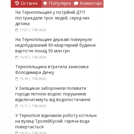
Останні
Популярні
Коментарі
На Тернопільщині у потрійній ДТП
постраждали троє людей, серед них
дитина
17:27 | 7.08.2026
На Тернопільщині державі повернули
недобудований 90-квартирний будинок
вартістю понад 50 млн грн
15:55 | 7.08.2026
Тернопільщина втратила захисника
Володимира Дичку
15:18 | 7.08.2026
У Заліщиках заборонили поливати
городи питною водою: порушників
відключатимуть від водопостачання
15:11 | 7.08.2026
У Тернополі відновили роботу котельні
на вулиці Тролейбусній: гаряча вода
повертається
14:33 | 7.08.2026