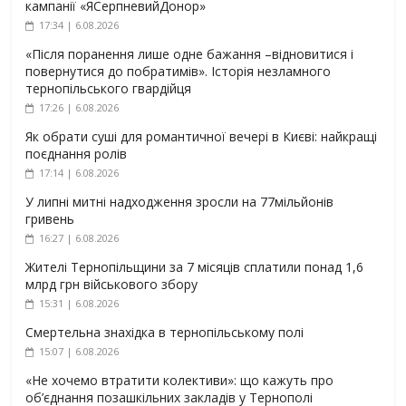
кампанії «ЯСерпневийДонор»
17:34 | 6.08.2026
«Після поранення лише одне бажання –відновитися і
повернутися до побратимів». Історія незламного
тернопільського гвардійця
17:26 | 6.08.2026
Як обрати суші для романтичної вечері в Києві: найкращі
поєднання ролів
17:14 | 6.08.2026
У липні митні надходження зросли на 77мільйонів
гривень
16:27 | 6.08.2026
Жителі Тернопільщини за 7 місяців сплатили понад 1,6
млрд грн військового збору
15:31 | 6.08.2026
Смертельна знахідка в тернопільському полі
15:07 | 6.08.2026
«Не хочемо втратити колективи»: що кажуть про
об’єднання позашкільних закладів у Тернополі