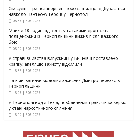
Сім судів і три незавершені поховання: що відбувається
навколо Пантеону Героїв у Тернополі
08:33 | 6.08.2026
Майже 10 годин під вогнем і атаками дронів: як
поліцейський із Тернопільщини вижив після важкого
бою
08:00 | 6.08.2026
У справі вбивства випускниці у Вишнівці поставлено
крапку: апеляцію захисту відхилили
18:35 | 5.08.2026
На війні загинув молодий захисник Дмитро Березко з
Тернопільщини
18:23 | 5.08.2026
У Тернополі водій Tesla, позбавлений прав, сів за кермо
у стані наркотичного сп’яніння
18:00 | 5.08.2026