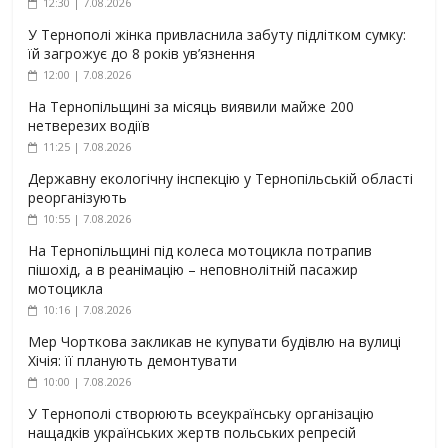
12:30 | 7.08.2026
У Тернополі жінка привласнила забуту підлітком сумку:
їй загрожує до 8 років ув’язнення
12:00 | 7.08.2026
На Тернопільщині за місяць виявили майже 200
нетверезих водіїв
11:25 | 7.08.2026
Державну екологічну інспекцію у Тернопільській області
реорганізують
10:55 | 7.08.2026
На Тернопільщині під колеса мотоцикла потрапив
пішохід, а в реанімацію – неповнолітній пасажир
мотоцикла
10:16 | 7.08.2026
Мер Чорткова закликав не купувати будівлю на вулиці
Хічія: її планують демонтувати
10:00 | 7.08.2026
У Тернополі створюють всеукраїнську організацію
нащадків українських жертв польських репресій