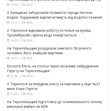
15:18 | 7.08.2026
У Заліщиках заборонили поливати городи питною
водою: порушників відключатимуть від водопостачання
15:11 | 7.08.2026
У Тернополі відновили роботу котельні на вулиці
Тролейбусній: гаряча вода повертається
14:33 | 7.08.2026
На Тернопільщині розшукали зниклого 58-річного
чоловіка: його знайшли мертвим
14:01 | 7.08.2026
Екологи б’ють на сполох через можливе забруднення
Серету на Тернопільщині
13:38 | 7.08.2026
У Тернополі затвердили плату за навчання у ліцеї №21
імені Ігоря Герети
13:00 | 7.08.2026
На Тернопільщині підготовка до опалювального сезону
виконана майже на 60%