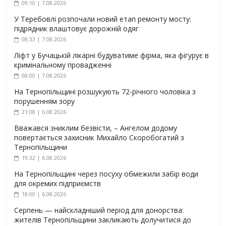
09:10 | 7.08.2026
У Теребовлі розпочали новий етап ремонту мосту:
підрядник влаштовує дорожній одяг
08:33 | 7.08.2026
Ліфт у Бучацькій лікарні будуватиме фірма, яка фігурує в
кримінальному провадженні
08:00 | 7.08.2026
На Тернопільщині розшукують 72-річного чоловіка з
порушенням зору
21:08 | 6.08.2026
Вважався зниклим безвісти, – Ангелом додому
повертається захисник Михайло Скоробогатий з
Тернопільщини
19:32 | 6.08.2026
На Тернопільщині через посуху обмежили забір води
для окремих підприємств
18:00 | 6.08.2026
Серпень — найскладніший період для донорства:
жителів Тернопільщини закликають долучитися до