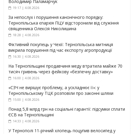
Володимир Паламарчук
19:17 | 4.08.2026
За непослух і порушення канонічного порядку:
Тернопільська єпархія ПЦУ відсторонили від служіння
священника Олексія Николишина
18:28 | 4.08.2026
Фіктивний покупець у Чехії: Тернопільська митниця
викрила порушення під час експорту агропродукції
16:30 | 4.08.2026
На Тернопільщині продавчиня меду втратила майже 70
тисяч гривень через фейкову «безпечну доставку»
16:00 | 4.08.2026
«СЗЧ не вирішує проблему, а ускладнює її»: у
Тернопільському ТЦК розповіли про законні шляхи
15:00 | 4.08.2026
Понад 5,8 млрд грн на соціальні гарантії: підсумки сплати
ЄСВ на Тернопільщині
14:33 | 4.08.2026
У Тернополі 11-річний хлопець поцупив велосипед у