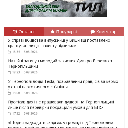
Останні
Популярні
Коментарі
У справі вбивства випускниці у Вишнівці поставлено
крапку: апеляцію захисту відхилили
18:35 | 5.08.2026
На війні загинув молодий захисник Дмитро Березко з
Тернопільщини
18:23 | 5.08.2026
У Тернополі водій Tesla, позбавлений прав, сів за кермо
у стані наркотичного сп’яніння
18:00 | 5.08.2026
Протікав дах і не працювали душові: на Тернопільщині
лише після перевірки покращили умови для ВПО
17:22 | 5.08.2026
«Щодня надходять скарги»: у громаді під Тернополем
просять поліцію посилити контроль за мотоциклістами