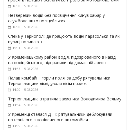
16:38 | 5.08.2026
Нетверезий водій без посвідчення кинув хабар у
службове авто поліцейських
16:00 | 5.08.2026
Спека у Тернополі: де працюють водні парасольки та які
вулиці поливають
15:11 | 5.08.2026
У Кременецькому районі водія, підозрюваного в наїзді
на поліцейського, відправили під домашній арешт
14:33 | 5.08.2026
Палав комбайн і горіли поля: за добу рятувальники
Тернопільщини ліквідували вісім пожеж
14:00 | 5.08.2026
Тернопільщина втратила захисника Володимира Вельму
13:14 | 5.08.2026
У Кременці сталася ДТП: рятувальники деблокували
потерпілого з понівеченого автомобіля
13:09 | 5.08.2026