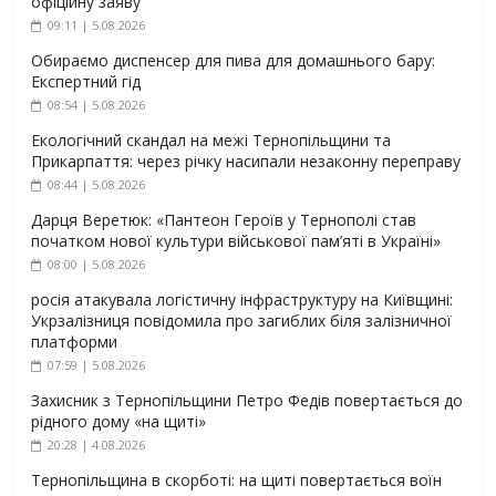
офіційну заяву
09:11 | 5.08.2026
Обираємо диспенсер для пива для домашнього бару:
Експертний гід
08:54 | 5.08.2026
Екологічний скандал на межі Тернопільщини та
Прикарпаття: через річку насипали незаконну переправу
08:44 | 5.08.2026
Дарця Веретюк: «Пантеон Героїв у Тернополі став
початком нової культури військової пам’яті в Україні»
08:00 | 5.08.2026
росія атакувала логістичну інфраструктуру на Київщині:
Укрзалізниця повідомила про загиблих біля залізничної
платформи
07:59 | 5.08.2026
Захисник з Тернопільщини Петро Федів повертається до
рідного дому «на щиті»
20:28 | 4.08.2026
Тернопільщина в скорботі: на щиті повертається воїн