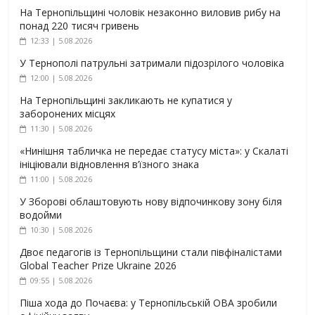
На Тернопільщині чоловік незаконно виловив рибу на
понад 220 тисяч гривень
12:33 | 5.08.2026
У Тернополі патрульні затримали підозрілого чоловіка
12:00 | 5.08.2026
На Тернопільщині закликають не купатися у
заборонених місцях
11:30 | 5.08.2026
«Нинішня табличка не передає статусу міста»: у Скалаті
ініціювали відновлення в’їзного знака
11:00 | 5.08.2026
У Зборові облаштовують нову відпочинкову зону біля
водойми
10:30 | 5.08.2026
Двоє педагогів із Тернопільщини стали півфіналістами
Global Teacher Prize Ukraine 2026
09:55 | 5.08.2026
Піша хода до Почаєва: у Тернопільській ОВА зробили