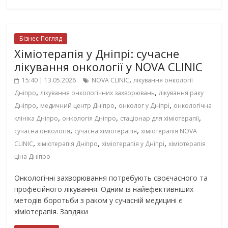
Бізнес-Погляд
Хіміотерапія у Дніпрі: сучасне
лікування онкології у NOVA CLINIC
,
15:40 | 13.05.2026
NOVA CLINIC
лікування онкології
,
,
Дніпро
лікування онкологічних захворювань
лікування раку
,
,
,
Дніпро
медичний центр Дніпро
онколог у Дніпрі
онкологічна
,
,
,
клініка Дніпро
онкологія Дніпро
стаціонар для хіміотерапії
,
,
сучасна онкологія
сучасна хіміотерапія
хіміотерапія NOVA
,
,
,
CLINIC
хіміотерапія Дніпро
хіміотерапія у Дніпрі
хіміотерапія
ціна Дніпро
Онкологічні захворювання потребують своєчасного та
професійного лікування. Одним із найефективніших
методів боротьби з раком у сучасній медицині є
хіміотерапія. Завдяки