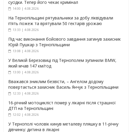
сусідки. Тепер його чекає кримінал
14:00 | 4.08.2026
На Тернопільщині рятувальники за добу ліквідували
п’ять пожеж та врятували 50 гектарів урожаю
13:33 | 4.08.2026
Під час виконання бойового завдання загинув захисник
Юрій Пушкар з Тернопільщини
13:08 | 4.08.2026
У Великій Березовиці під Тернополем зупинили BMW,
який мчав 147 км/год
13:00 | 4.08.2026
Вважався зниклим безвісти, – Ангелом додому
повертається захисник Василь Янчук з Тернопільщини
12:33 | 4.08.2026
16-річний мотоцикліст помер у лікарні після страшної
ДТП на Тернопільщині
12:02 | 4.08.2026
У Тернополі чоловік кинув металеву пляшку в 11-річну
дівчинку: дитина в лікарні