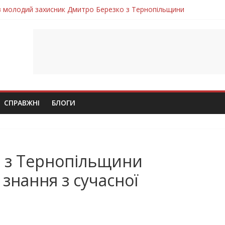
ув молодий захисник Дмитро Березко з Тернопільщини
 втратила захисника Володимира Вельму
нопільщини Петро Федів повертається до рідного дому «на щиті»
в скорботі: на щиті повертається воїн Володимир Паламарчук
лим безвісти, – Ангелом додому повертається захисник Михайло
СПРАВЖНІ
БЛОГИ
ів з Тернопільщини
знання з сучасної