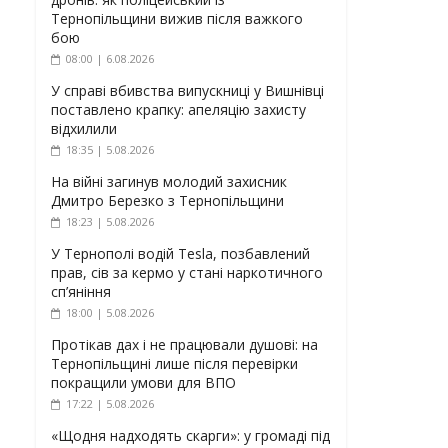
Тернопільщини вижив після важкого
бою
08:00 | 6.08.2026
У справі вбивства випускниці у Вишнівці
поставлено крапку: апеляцію захисту
відхилили
18:35 | 5.08.2026
На війні загинув молодий захисник
Дмитро Березко з Тернопільщини
18:23 | 5.08.2026
У Тернополі водій Tesla, позбавлений
прав, сів за кермо у стані наркотичного
сп’яніння
18:00 | 5.08.2026
Протікав дах і не працювали душові: на
Тернопільщині лише після перевірки
покращили умови для ВПО
17:22 | 5.08.2026
«Щодня надходять скарги»: у громаді під