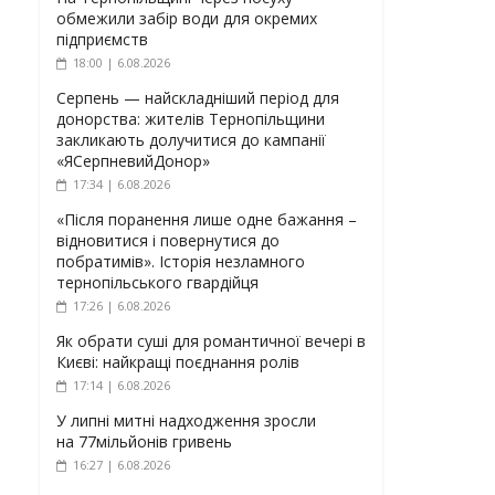
обмежили забір води для окремих
підприємств
18:00 | 6.08.2026
Серпень — найскладніший період для
донорства: жителів Тернопільщини
закликають долучитися до кампанії
«ЯСерпневийДонор»
17:34 | 6.08.2026
«Після поранення лише одне бажання –
відновитися і повернутися до
побратимів». Історія незламного
тернопільського гвардійця
17:26 | 6.08.2026
Як обрати суші для романтичної вечері в
Києві: найкращі поєднання ролів
17:14 | 6.08.2026
У липні митні надходження зросли
на 77мільйонів гривень
16:27 | 6.08.2026