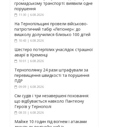
громадському транспорті: виявили одне
порушення
11:30 | 6.08.2026
На Тернопільщині провели військово-
патріотичний табір «Легіонер»: до
вишколу долучилися близько 100 дітей
10:43 | 6.08.2026
Шестеро потерпілих унаслідок страшної
аварії в Кременці
10:01 | 6.08.2026
Тернополянку 24 рази штрафували за
перевищення швидкості та порушення
ПДР
09:09 | 6.08.2026
Сім судів і три незавершені поховання:
що відбувається навколо Пантеону
Героїв у Тернополі
08:33 | 6.08.2026
Майже 10 годин під вогнем і атаками
дронів: як поліцейський із