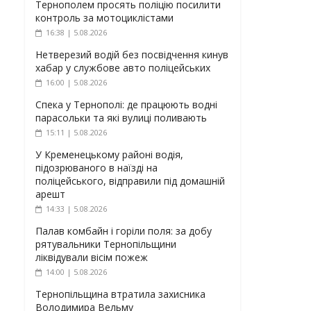
Тернополем просять поліцію посилити
контроль за мотоциклістами
16:38 | 5.08.2026
Нетверезий водій без посвідчення кинув
хабар у службове авто поліцейських
16:00 | 5.08.2026
Спека у Тернополі: де працюють водні
парасольки та які вулиці поливають
15:11 | 5.08.2026
У Кременецькому районі водія,
підозрюваного в наїзді на
поліцейського, відправили під домашній
арешт
14:33 | 5.08.2026
Палав комбайн і горіли поля: за добу
рятувальники Тернопільщини
ліквідували вісім пожеж
14:00 | 5.08.2026
Тернопільщина втратила захисника
Володимира Вельму