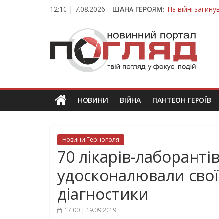
Skip
12:10 | 7.08.2026
ШАНА ГЕРОЯМ:
На війні загин
to
Тернопільщина
content
ПОГЛЯД
Захисник з Тер
Тернопільщина 
Вважався зник
Новини
Тернополя.
Тернопільські
новини
НОВИНИ
ВІЙНА
ПАНТЕОН ГЕРОЇВ
та
події
Новини Тернополя
70 лікарів-лаборант
удосконалювали свої 
діагностики
17:00 | 19.09.2019