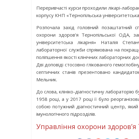
Переривчасті курси проходили лікарі-лабора
корпусу КНП «Тернопільська університетська 
Розпочала захід головний позаштатний спе
охорони здоров’я Тернопільської ОДА, за
уніве
рситетська лікарня» Наталія Степа
лабораторної служби спрямована на покраще
поліпшення якості клінічних лабораторних до
Дві доповіді стосовно глікованого гемоглобіну
септичних станів презентовано кандидато
Мельник.
До слова, клініко-діагностичну лабораторію б
1958 році, а у 2017 році її було реорганіз
собою потужний діагностичний центр, який ск
імунологічного підрозділів.
Управління охорони здоров’я 