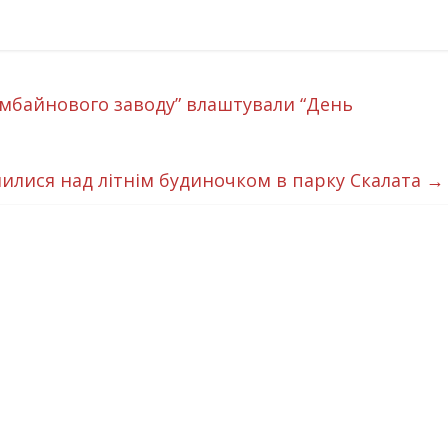
мбайнового заводу” влаштували “День
илися над літнім будиночком в парку Скалата
→