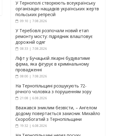
У Тернополі створюють всеукраїнську
організацію нащадків українських жертв
польських репресій
09:10 | 7.08.2026
У Теребовлі розпочали новий етап
ремонту мосту: підрядник влаштовує
дорожній одяг
08:33 | 7.08.2026
Ліфт у Бучацькій лікарні будуватиме
фірма, яка фігурує в кримінальному
провадженні
08:00 | 7.08.2026
На Тернопільщині розшукують 72-
річного чоловіка з порушенням зору
21:08 | 6.08.2026
Вважався зниклим безвісти, – Ангелом
додому повертається захисник Михайло
Скоробогатий з Тернопільщини
19:32 | 6.08.2026
На Тернопільщині через посуху