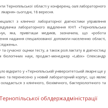
нти Тернопільської області у конференц-залі лабораторного
лікарня» сьогодні, 18 вересня.
ціаліст з клінічної лабораторної діагностики управління
відувачка лабораторного відділення КНП «Тернопільська
нчук, яка, привіташи медиків, зазначила, що «робота
ння надання спеціалізованої допомоги населенню області,
сліджень».
 та сучасної оцінки тесту, а також ролі лактату в діагностиці
м біологічних наук, продакт-менеджер «Labix» Олександр
уло відкрито у «Тернопільській університетській лікарні ще у
овано та перенесено у новий лабораторний корпус, що являє
ладається з клінічного, біохімічного, бактеріологічного та
Тернопільської облдержадміністрації