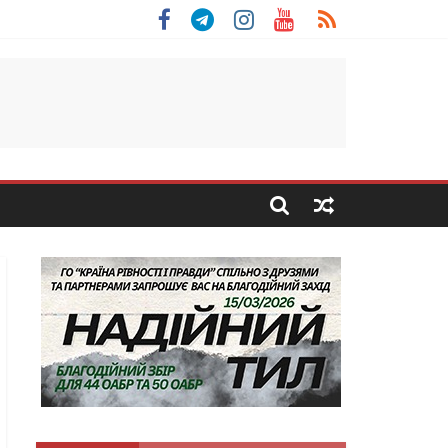
 Скоробогатий з Тернопільщини