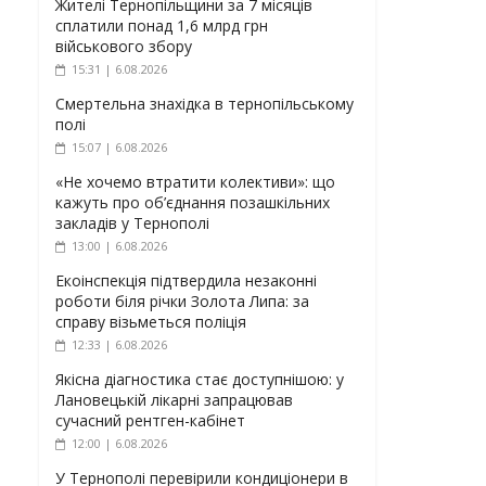
Жителі Тернопільщини за 7 місяців
сплатили понад 1,6 млрд грн
військового збору
15:31 | 6.08.2026
Смертельна знахідка в тернопільському
полі
15:07 | 6.08.2026
«Не хочемо втратити колективи»: що
кажуть про об’єднання позашкільних
закладів у Тернополі
13:00 | 6.08.2026
Екоінспекція підтвердила незаконні
роботи біля річки Золота Липа: за
справу візьметься поліція
12:33 | 6.08.2026
Якісна діагностика стає доступнішою: у
Лановецькій лікарні запрацював
сучасний рентген-кабінет
12:00 | 6.08.2026
У Тернополі перевірили кондиціонери в