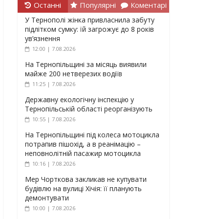
Останні
Популярні
Коментарі
У Тернополі жінка привласнила забуту
підлітком сумку: їй загрожує до 8 років
ув’язнення
12:00 | 7.08.2026
На Тернопільщині за місяць виявили
майже 200 нетверезих водіїв
11:25 | 7.08.2026
Державну екологічну інспекцію у
Тернопільській області реорганізують
10:55 | 7.08.2026
На Тернопільщині під колеса мотоцикла
потрапив пішохід, а в реанімацію –
неповнолітній пасажир мотоцикла
10:16 | 7.08.2026
Мер Чорткова закликав не купувати
будівлю на вулиці Хічія: її планують
демонтувати
10:00 | 7.08.2026