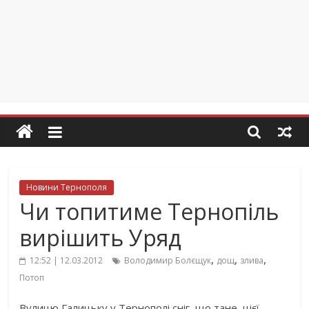
Новини Тернополя
Чи топитиме Тернопіль
вирішить Уряд
,
,
,
12:52 | 12.03.2012
Володимир Болєщук
дощ
злива
Потоп
Вулицю Галицьку у Тернополі сніг, що тане, цієї