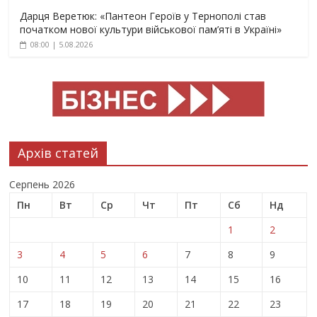
Дарця Веретюк: «Пантеон Героїв у Тернополі став
початком нової культури військової пам’яті в Україні»
08:00 | 5.08.2026
Архів статей
Серпень 2026
Пн
Вт
Ср
Чт
Пт
Сб
Нд
1
2
3
4
5
6
7
8
9
10
11
12
13
14
15
16
17
18
19
20
21
22
23