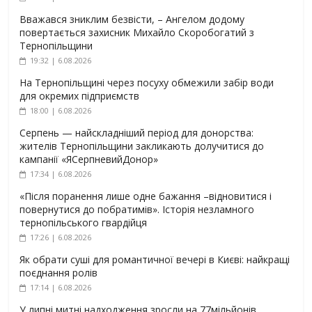
Вважався зниклим безвісти, – Ангелом додому
повертається захисник Михайло Скоробогатий з
Тернопільщини
19:32 | 6.08.2026
На Тернопільщині через посуху обмежили забір води
для окремих підприємств
18:00 | 6.08.2026
Серпень — найскладніший період для донорства:
жителів Тернопільщини закликають долучитися до
кампанії «ЯСерпневийДонор»
17:34 | 6.08.2026
«Після поранення лише одне бажання –відновитися і
повернутися до побратимів». Історія незламного
тернопільського гвардійця
17:26 | 6.08.2026
Як обрати суші для романтичної вечері в Києві: найкращі
поєднання ролів
17:14 | 6.08.2026
У липні митні надходження зросли на 77мільйонів