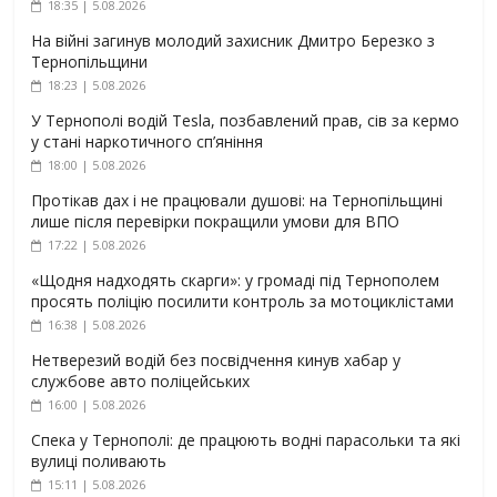
18:35 | 5.08.2026
На війні загинув молодий захисник Дмитро Березко з
Тернопільщини
18:23 | 5.08.2026
У Тернополі водій Tesla, позбавлений прав, сів за кермо
у стані наркотичного сп’яніння
18:00 | 5.08.2026
Протікав дах і не працювали душові: на Тернопільщині
лише після перевірки покращили умови для ВПО
17:22 | 5.08.2026
«Щодня надходять скарги»: у громаді під Тернополем
просять поліцію посилити контроль за мотоциклістами
16:38 | 5.08.2026
Нетверезий водій без посвідчення кинув хабар у
службове авто поліцейських
16:00 | 5.08.2026
Спека у Тернополі: де працюють водні парасольки та які
вулиці поливають
15:11 | 5.08.2026