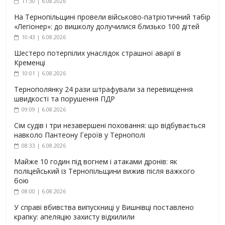
11:30 | 6.08.2026
На Тернопільщині провели військово-патріотичний табір
«Легіонер»: до вишколу долучилися близько 100 дітей
10:43 | 6.08.2026
Шестеро потерпілих унаслідок страшної аварії в
Кременці
10:01 | 6.08.2026
Тернополянку 24 рази штрафували за перевищення
швидкості та порушення ПДР
09:09 | 6.08.2026
Сім судів і три незавершені поховання: що відбувається
навколо Пантеону Героїв у Тернополі
08:33 | 6.08.2026
Майже 10 годин під вогнем і атаками дронів: як
поліцейський із Тернопільщини вижив після важкого
бою
08:00 | 6.08.2026
У справі вбивства випускниці у Вишнівці поставлено
крапку: апеляцію захисту відхилили