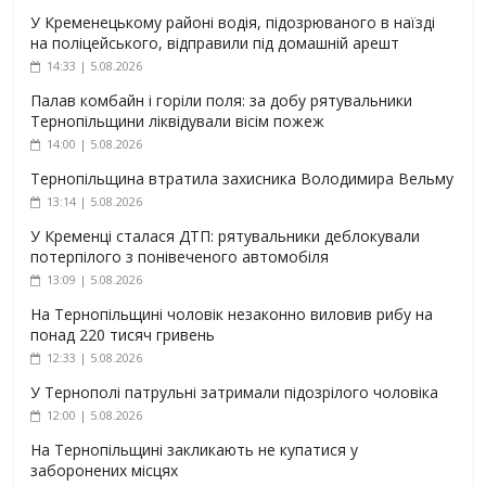
У Кременецькому районі водія, підозрюваного в наїзді
на поліцейського, відправили під домашній арешт
14:33 | 5.08.2026
Палав комбайн і горіли поля: за добу рятувальники
Тернопільщини ліквідували вісім пожеж
14:00 | 5.08.2026
Тернопільщина втратила захисника Володимира Вельму
13:14 | 5.08.2026
У Кременці сталася ДТП: рятувальники деблокували
потерпілого з понівеченого автомобіля
13:09 | 5.08.2026
На Тернопільщині чоловік незаконно виловив рибу на
понад 220 тисяч гривень
12:33 | 5.08.2026
У Тернополі патрульні затримали підозрілого чоловіка
12:00 | 5.08.2026
На Тернопільщині закликають не купатися у
заборонених місцях