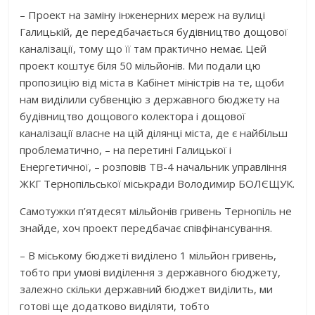
– Проект на заміну інженерних мереж на вулиці
Галицькій, де передбачається будівництво дощової
каналізації, тому що її там практично немає. Цей
проект коштує біля 50 мільйонів. Ми подали цю
пропозицію від міста в Кабінет міністрів на те, щоби
нам виділили субвенцію з державного бюджету на
будівництво дощового колектора і дощової
каналізації власне на цій ділянці міста, де є найбільш
проблематично, – на перетині Галицької і
Енергетичної, – розповів ТВ-4 начальник управління
ЖКГ Тернопільської міськради Володимир БОЛЄЩУК.
Самотужки п’ятдесят мільйонів гривень Тернопіль не
знайде, хоч проект передбачає співфінансування.
– В міському бюджеті виділено 1 мільйон гривень,
тобто при умові виділення з державного бюджету,
залежно скільки державний бюджет виділить, ми
готові ще додатково виділяти, тобто