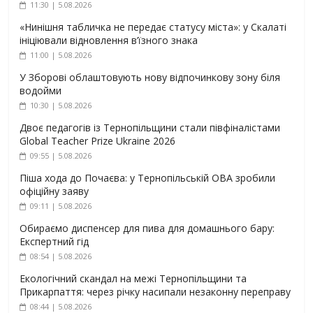
11:30 | 5.08.2026
«Нинішня табличка не передає статусу міста»: у Скалаті
ініціювали відновлення в’їзного знака
11:00 | 5.08.2026
У Зборові облаштовують нову відпочинкову зону біля
водойми
10:30 | 5.08.2026
Двоє педагогів із Тернопільщини стали півфіналістами
Global Teacher Prize Ukraine 2026
09:55 | 5.08.2026
Піша хода до Почаєва: у Тернопільській ОВА зробили
офіційну заяву
09:11 | 5.08.2026
Обираємо диспенсер для пива для домашнього бару:
Експертний гід
08:54 | 5.08.2026
Екологічний скандал на межі Тернопільщини та
Прикарпаття: через річку насипали незаконну переправу
08:44 | 5.08.2026