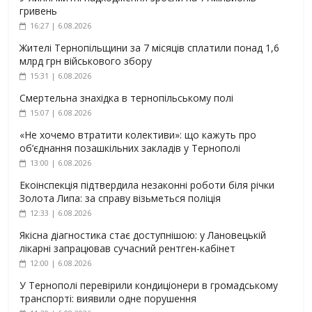
гривень
16:27 | 6.08.2026
Жителі Тернопільщини за 7 місяців сплатили понад 1,6
млрд грн військового збору
15:31 | 6.08.2026
Смертельна знахідка в тернопільському полі
15:07 | 6.08.2026
«Не хочемо втратити колективи»: що кажуть про
об’єднання позашкільних закладів у Тернополі
13:00 | 6.08.2026
Екоінспекція підтвердила незаконні роботи біля річки
Золота Липа: за справу візьметься поліція
12:33 | 6.08.2026
Якісна діагностика стає доступнішою: у Лановецькій
лікарні запрацював сучасний рентген-кабінет
12:00 | 6.08.2026
У Тернополі перевірили кондиціонери в громадському
транспорті: виявили одне порушення