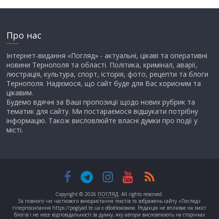
Про нас
Інтернет-видання «Погляд» - актуальні, цікаві та оперативні
новини Тернополя та області. Політика, кримінал, аварії,
люстрація, культура, спорт, історія, фото, рецепти та блоги
Тернополя. Надіємося, що сайт буде для Вас корисним та
цікавим.
Будемо вдячні за Ваші пропозиції щодо нових рубрик та
тематик для сайту. Ми постараємося відшукати потрібну
інформацію. Також висловлюйте власні думки про події у
місті.
Copyright © 2026
ПОГЛЯД
. All rights reserved.
За повного чи часткового використання текстів та зображень сайту «Погляд»
гіперпосилання https://poglyad.te.ua є обов’язковим. Редакція не впливає на зміст
блогів і не несе відповідальності за думку, яку автори висловлюють на сторінках