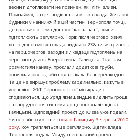
весни підтоплювати не повинен, як і літні зливи.
Принаймні, на це сподівається міська влада. Житлові
будинки у найнижчій в цій частині Тернополя точці,
де практично нема дощової каналізації, зливи
підтоплюють регулярно. Торік після чергової хвилі
літніх дощів міська влада виділила 238 тисяч гривень
на першочергові заходи з ліквідації підтоплень на
перетині вулиць Енергетична-Галицька. Тоді там
розчистили канаву, проклали додаткові труби,
понизили рівень, аби вода стікала безперешкодно.
Та це не вирішує проблему кардинально, кажуть в
управлінні ЖКГ Тернопільської міськради і
сподіваються, що Уряд якнашвидше виділить гроші
на спорудження системи дощової каналізації на
Галицькій. Відповідний проект до Києва уже подали.
Чи не найпотужніше
топило Галицьку 3 червня 2010
року,
хоч трапляється це регулярно. Відтак влада
Тернополя подала Уряду спеціальний проект.