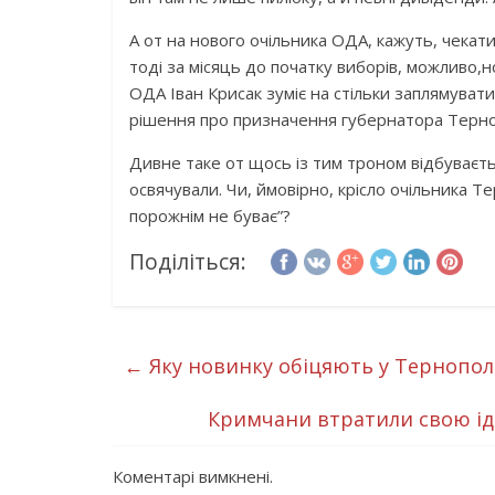
А от на нового очільника ОДА, кажуть, чекат
тоді за місяць до початку виборів, можливо,н
ОДА Іван Крисак зуміє на стільки заплямува
рішення про призначення губернатора Терн
Дивне таке от щось із тим троном відбуваєть
освячували. Чи, ймовірно, крісло очільника Т
порожнім не буває”?
Поділіться:
←
Яку новинку обіцяють у Тернопол
Кримчани втратили свою іде
Коментарі вимкнені.