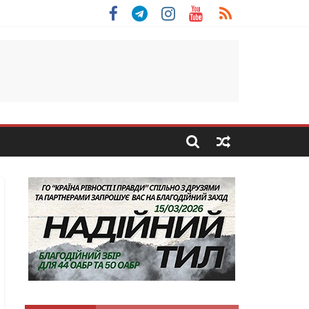
 Скоробогатий з Тернопільщини