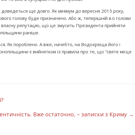
и доведеться ще довго. Як мінімум до вересня 2015 року,
ового голову буде призначено. Або ж, теперішній в.о голови
ти власну репутацію, що це змусить Президента прийняти
опільщини раніше.
ся. Як пороблено. А вже, начебто, на Водохреща його і
ернопільщини є вийнятком із правила про те, що “святе місце
і?
нтичність. Вже остаточно, – записки з Криму
→