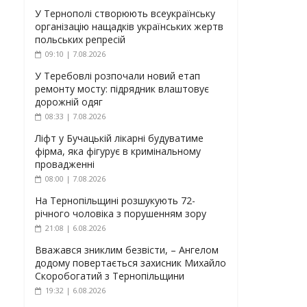
У Тернополі створюють всеукраїнську
організацію нащадків українських жертв
польських репресій
09:10 | 7.08.2026
У Теребовлі розпочали новий етап
ремонту мосту: підрядник влаштовує
дорожній одяг
08:33 | 7.08.2026
Ліфт у Бучацькій лікарні будуватиме
фірма, яка фігурує в кримінальному
провадженні
08:00 | 7.08.2026
На Тернопільщині розшукують 72-
річного чоловіка з порушенням зору
21:08 | 6.08.2026
Вважався зниклим безвісти, – Ангелом
додому повертається захисник Михайло
Скоробогатий з Тернопільщини
19:32 | 6.08.2026