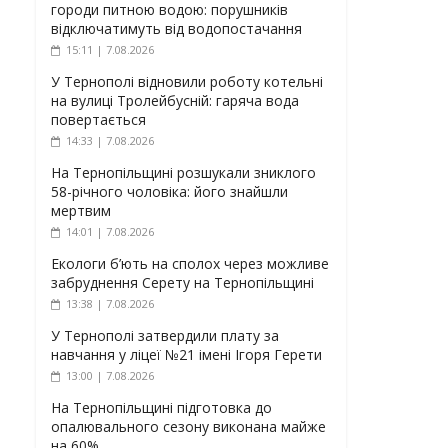
городи питною водою: порушників
відключатимуть від водопостачання
15:11 | 7.08.2026
У Тернополі відновили роботу котельні
на вулиці Тролейбусній: гаряча вода
повертається
14:33 | 7.08.2026
На Тернопільщині розшукали зниклого
58-річного чоловіка: його знайшли
мертвим
14:01 | 7.08.2026
Екологи б’ють на сполох через можливе
забруднення Серету на Тернопільщині
13:38 | 7.08.2026
У Тернополі затвердили плату за
навчання у ліцеї №21 імені Ігоря Герети
13:00 | 7.08.2026
На Тернопільщині підготовка до
опалювального сезону виконана майже
на 60%