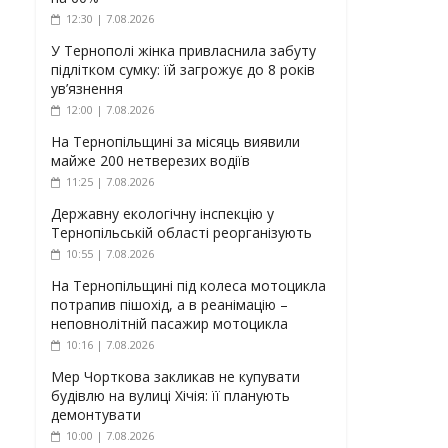
12:30 | 7.08.2026
У Тернополі жінка привласнила забуту
підлітком сумку: їй загрожує до 8 років
ув’язнення
12:00 | 7.08.2026
На Тернопільщині за місяць виявили
майже 200 нетверезих водіїв
11:25 | 7.08.2026
Державну екологічну інспекцію у
Тернопільській області реорганізують
10:55 | 7.08.2026
На Тернопільщині під колеса мотоцикла
потрапив пішохід, а в реанімацію –
неповнолітній пасажир мотоцикла
10:16 | 7.08.2026
Мер Чорткова закликав не купувати
будівлю на вулиці Хічія: її планують
демонтувати
10:00 | 7.08.2026