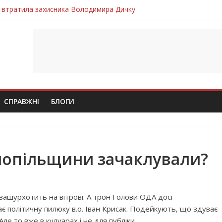
 втратила захисника Володимира Дичку
лим безвісти, – Ангелом додому повертається захисник Михайло
ув молодий захисник Дмитро Березко з Тернопільщини
 втратила захисника Володимира Вельму
втратила молодого захисника Андрія Іскоростенського
СПРАВЖНІ
БЛОГИ
нопільщини зачаклували?
 зашурхотить на вітрові. А трон Голови ОДА досі
є політичну пилюку в.о. Іван Крисак. Подейкують, що здуває
Але то вже в кулуарах і не для публіки.