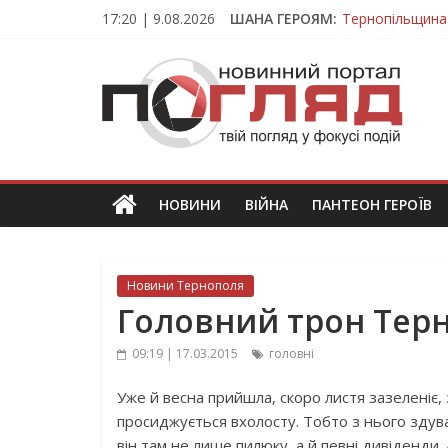
Skip
17:20 | 9.08.2026
ШАНА ГЕРОЯМ:
Тернопільщина
to
Вважався зник
content
ПОГЛЯД
На війні загин
Тернопільщина
Тернопільщина 
Новини
Тернополя.
Тернопільські
новини
НОВИНИ
ВІЙНА
ПАНТЕОН ГЕРОЇВ
та
події
Новини Тернополя
Головний трон Тер
09:19 | 17.03.2015
головні
Уже й весна прийшла, скоро листя зазеленіє,
просиджується вхолосту. Тобто з нього здува
він там не лише пилюку, а й певні дивіденди. 