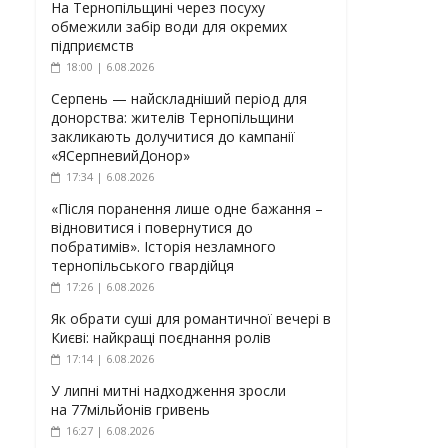
На Тернопільщині через посуху
обмежили забір води для окремих
підприємств
18:00 | 6.08.2026
Серпень — найскладніший період для
донорства: жителів Тернопільщини
закликають долучитися до кампанії
«ЯСерпневийДонор»
17:34 | 6.08.2026
«Після поранення лише одне бажання –
відновитися і повернутися до
побратимів». Історія незламного
тернопільського гвардійця
17:26 | 6.08.2026
Як обрати суші для романтичної вечері в
Києві: найкращі поєднання ролів
17:14 | 6.08.2026
У липні митні надходження зросли
на 77мільйонів гривень
16:27 | 6.08.2026