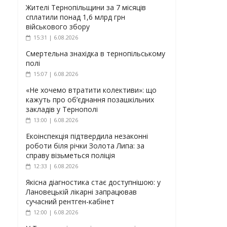
Жителі Тернопільщини за 7 місяців
сплатили понад 1,6 млрд грн
військового збору
15:31 | 6.08.2026
Смертельна знахідка в тернопільському
полі
15:07 | 6.08.2026
«Не хочемо втратити колективи»: що
кажуть про об’єднання позашкільних
закладів у Тернополі
13:00 | 6.08.2026
Екоінспекція підтвердила незаконні
роботи біля річки Золота Липа: за
справу візьметься поліція
12:33 | 6.08.2026
Якісна діагностика стає доступнішою: у
Лановецькій лікарні запрацював
сучасний рентген-кабінет
12:00 | 6.08.2026