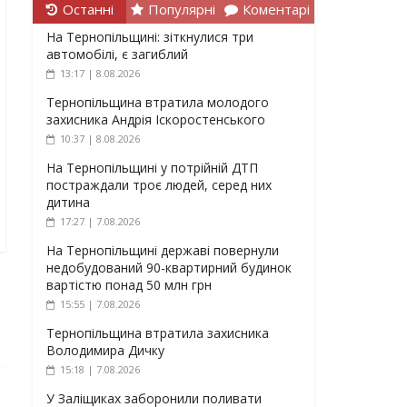
Останні
Популярні
Коментарі
На Тернопільщині: зіткнулися три
автомобілі, є загиблий
13:17 | 8.08.2026
Тернопільщина втратила молодого
захисника Андрія Іскоростенського
10:37 | 8.08.2026
На Тернопільщині у потрійній ДТП
постраждали троє людей, серед них
дитина
17:27 | 7.08.2026
На Тернопільщині державі повернули
недобудований 90-квартирний будинок
вартістю понад 50 млн грн
15:55 | 7.08.2026
Тернопільщина втратила захисника
Володимира Дичку
15:18 | 7.08.2026
У Заліщиках заборонили поливати