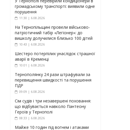
У Тернополі перевірили кондиціонери в
громадському транспорті: виявили одне
порушення
11:30 | 6.08.2026
На Тернопільщині провели військово-
патріотичний табір «Легіонер»: до
вишколу долучилися близько 100 дітей
10:43 | 6.08.2026
Шестеро потерпілих унаслідок страшної
аварії в Кременці
10:01 | 6.08.2026
Тернополянку 24 рази штрафували за
перевищення швидкості та порушення
ПДР
09:09 | 6.08.2026
Сім судів і три незавершені поховання:
що відбувається навколо Пантеону
Героїв у Тернополі
08:33 | 6.08.2026
Майже 10 годин під вогнем і атаками