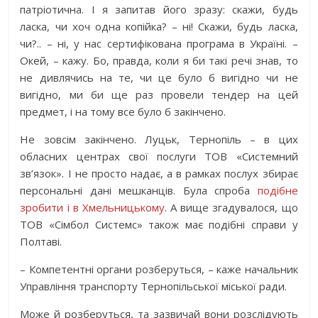
патріотична. І я запитав його зразу: скажи, будь
ласка, чи хоч одна копійка? – ні! Скажи, будь ласка,
чи?.. – ні, у нас сертифікована програма в Україні. –
Окей, – кажу. Бо, правда, коли я би такі речі знав, то
не дивлячись на те, чи це було б вигідно чи не
вигідно, ми би ще раз провели тендер на цей
предмет, і на тому все було б закінчено.
Не зовсім закінчено. Луцьк, Тернопіль – в цих
обласних центрах свої послуги ТОВ «Системний
зв’язок». І не просто надає, а в рамках послух збирає
персональні дані мешканців. Була спроба
подібне
зробити і в Хмельницькому
. А вище згадувалося, що
ТОВ «Сімбол Системс» також має подібні справи у
Полтаві.
– Компетентні органи розберуться, – каже начальник
Управління транспорту Тернопільської міської ради.
Може й розберуться, та зазвичай вони розслідують