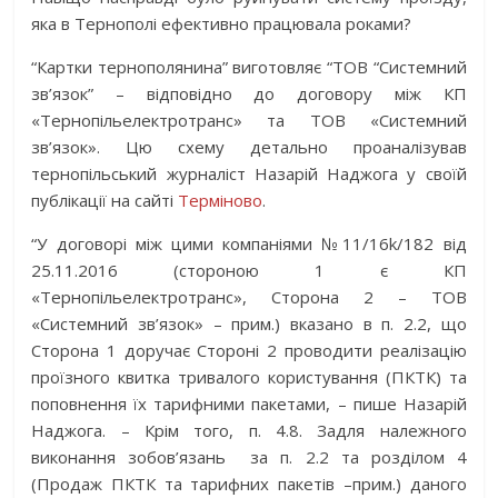
яка в Тернополі ефективно працювала роками?
“Картки тернополянина” виготовляє “ТОВ “Системний
зв’язок” – відповідно до договору між КП
«Тернопільелектротранс» та ТОВ «Системний
зв’язок». Цю схему детально проаналізував
тернопільський журналіст Назарій Наджога у своїй
публікації на сайті
Терміново
.
“У договорі між цими компаніями №11/16k/182 від
25.11.2016 (стороною 1 є КП
«Тернопільелектротранс», Сторона 2 – ТОВ
«Системний зв’язок» – прим.) вказано в п. 2.2, що
Сторона 1 доручає Стороні 2 проводити реалізацію
проїзного квитка тривалого користування (ПКТК) та
поповнення їх тарифними пакетами, – пише Назарій
Наджога. – Крім того, п. 4.8. Задля належного
виконання зобов’язань за п. 2.2 та розділом 4
(Продаж ПКТК та тарифних пакетів –прим.) даного