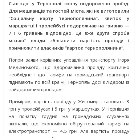
Сьогодні у Тернополі знову подорожчав проїзд.
Для мешканців та гостей міста, які не виготовили
“Соціальну карту тернополянина”, квиток у
маршрутці і тролейбусі подорожчав на гривню —
7 і 6 гривень відповідно. Це вже друга спроба
міської влади збільшити вартість проїзду і
примножити власників “карток тернополянина”.
Попри заяви керівника управління транспорту Ігоря
Мединського, що здорожчання проїзду критично
необхідне і що тарифи на громадський транспорт
піднімають по всій країні, Тернопіль досі є лідером із
найдорожчим проїздом.
Приміром, вартість проїзду у Житомирі становить 3
грн у тролейбусах і 5 грн у маршрутках. У Чернівцях
на початку грудня на громадських слуханнях
визнали, що економічно обгрунтований тариф на
електротранспорт — 4,5 грн. Але вартість проїзду