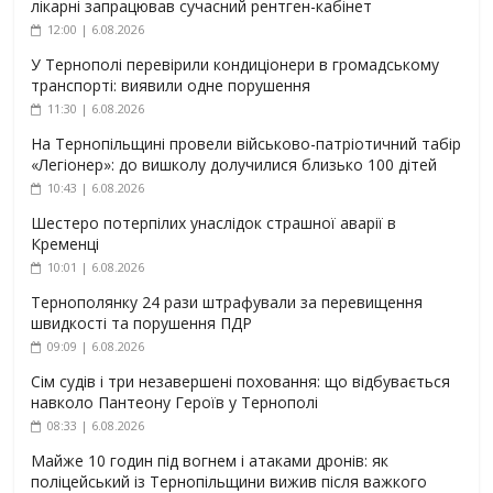
лікарні запрацював сучасний рентген-кабінет
12:00 | 6.08.2026
У Тернополі перевірили кондиціонери в громадському
транспорті: виявили одне порушення
11:30 | 6.08.2026
На Тернопільщині провели військово-патріотичний табір
«Легіонер»: до вишколу долучилися близько 100 дітей
10:43 | 6.08.2026
Шестеро потерпілих унаслідок страшної аварії в
Кременці
10:01 | 6.08.2026
Тернополянку 24 рази штрафували за перевищення
швидкості та порушення ПДР
09:09 | 6.08.2026
Сім судів і три незавершені поховання: що відбувається
навколо Пантеону Героїв у Тернополі
08:33 | 6.08.2026
Майже 10 годин під вогнем і атаками дронів: як
поліцейський із Тернопільщини вижив після важкого