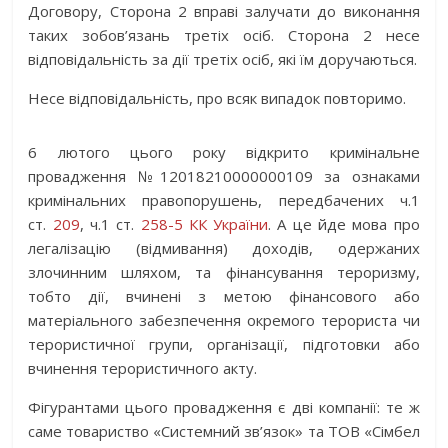
Договору, Сторона 2 вправі залучати до виконання
таких зобов’язань третіх осіб. Сторона 2 несе
відповідальність за дії третіх осіб, які їм доручаються.
Несе відповідальність, про всяк випадок повторимо.
6 лютого цього року відкрито кримінальне
провадження №12018210000000109 за ознаками
кримінальних правопорушень, передбачених ч.1
ст.
209
, ч.1 ст.
258-5 КК України
. А це йде мова про
легалізацію (відмивання) доходів, одержаних
злочинним шляхом, та фінансування тероризму,
тобто дії, вчинені з метою фінансового або
матеріального забезпечення окремого терориста чи
терористичної групи, організації, підготовки або
вчинення терористичного акту.
Фігурантами цього провадження є дві компанії: те ж
саме товариство «Системний зв’язок» та ТОВ «Сімбел