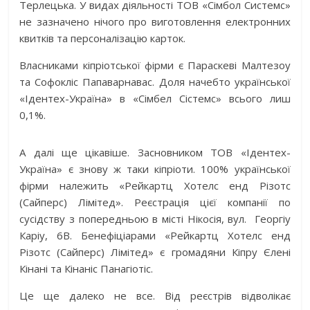
Терлецька. У видах діяльності ТОВ «Сімбол Системс»
не зазначено нічого про виготовлення електронних
квитків та персоналізацію карток.
Власниками кіпріотської фірми є Параскеві Малтезоу
та Софокліс Папаварнавас. Доля начебто української
«Ідентех-Україна» в «Сімбел Сістемс» всього лиш
0,1%.
А далі ще цікавіше. Засновником ТОВ «Ідентех-
Україна» є знову ж таки кіпріоти. 100% української
фірми належить «Рейкартц Хотелс енд Різотс
(Сайперс) Лімітед». Реєстрація цієї компанії по
сусідству з попередньою в місті Нікосія, вул. Георгіу
Каріу, 6В. Бенефіціарами «Рейкартц Хотелс енд
Різотс (Сайперс) Лімітед» є громадяни Кіпру Єлені
Кінані та Кінаніс Панагіотіс.
Це ще далеко не все. Від реєстрів відволікає