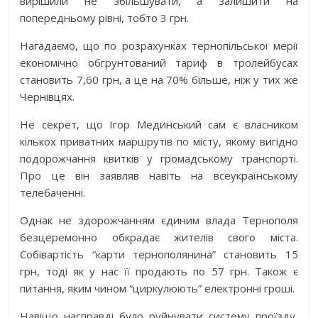
вирішили не збільшувати, а залишити на
попередньому рівні, тобто 3 грн.
Нагадаємо, що по розрахунках тернопільської мерії
економічно обгрунтований тариф в тролейбусах
становить 7,60 грн, а це на 70% більше, ніж у тих же
Чернівцях.
Не секрет, що Ігор Мединський сам є власником
кількох приватних маршрутів по місту, якому вигідно
подорожчання квитків у громадському транспорті.
Про це він заявляв навіть на всеукраїнському
телебаченні.
Однак не здорожчанням єдиним влада Тернополя
безцеремонно обкрадає жителів свого міста.
Собівартість “карти тернополянина” становить 15
грн, тоді як у нас її продають по 57 грн. Також є
питання, яким чином “циркулюють” електронні гроші.
Навіщо насправді було руйнувати систему проїзду,