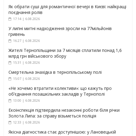
Як обрати суші для романтичної вечері в Києві: найкращі
поєднання ролів
17:14 | 6.08.2026
У липні митні надходження зросли на 77мільйонів
гривень
16:27 | 6.08.2026
Жителі Тернопільщини за 7 місяців сплатили понад 1,6
млрд грн військового збору
15:31 | 6.08.2026
Смертельна знахідка в тернопільському полі
15:07 | 6.08.2026
«Не хочемо втратити колективи»: що кажуть про
об’єднання позашкільних закладів у Тернополі
13:00 | 6.08.2026
Екоінспекція підтвердила незаконні роботи біля річки
Золота Липа: за справу візьметься поліція
12:33 | 6.08.2026
Якісна діагностика стає доступнішою: у Лановецькій