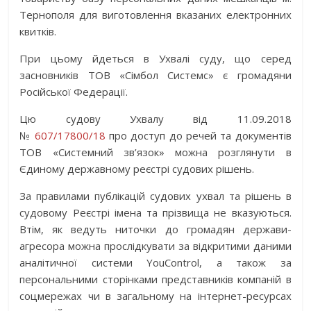
Тернополя для виготовлення вказаних електронних
квитків.
При цьому йдеться в Ухвалі суду, що серед
засновників TOB «Сімбол Системс» є громадяни
Російської Федерації.
Цю судову Ухвалу від 11.09.2018
№
607/17800/18
про доступ до речей та документів
ТОВ «Системний зв’язок» можна розглянути в
Єдиному державному реєстрі судових рішень.
За правилами публікацій судових ухвал та рішень в
судовому Реєстрі імена та прізвища не вказуються.
Втім, як ведуть ниточки до громадян держави-
агресора можна прослідкувати за відкритими даними
аналітичної системи YouControl, а також за
персональними сторінками представників компаній в
соцмережах чи в загальному на інтернет-ресурсах