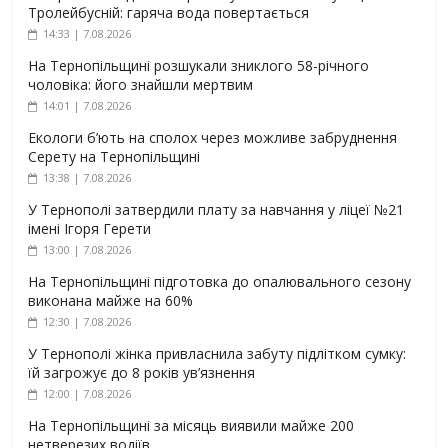
Тролейбусній: гаряча вода повертається
14:33 | 7.08.2026
На Тернопільщині розшукали зниклого 58-річного
чоловіка: його знайшли мертвим
14:01 | 7.08.2026
Екологи б’ють на сполох через можливе забруднення
Серету на Тернопільщині
13:38 | 7.08.2026
У Тернополі затвердили плату за навчання у ліцеї №21
імені Ігоря Герети
13:00 | 7.08.2026
На Тернопільщині підготовка до опалювального сезону
виконана майже на 60%
12:30 | 7.08.2026
У Тернополі жінка привласнила забуту підлітком сумку:
їй загрожує до 8 років ув’язнення
12:00 | 7.08.2026
На Тернопільщині за місяць виявили майже 200
нетверезих водіїв