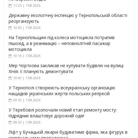
11:25 | 7.08.2026
Державну екологічну інспекцію у Тернопільській області
реорганізують
10:55 | 7.08.2026
На Тернопільщині під колеса мотоцикла потрапив
пішохід, а в реанімацію – неповнолітній пасажир
мотоцикла
10:16 | 7.08.2026
Мер Чорткова закликав не купувати будівлю на вулиці
Хічія: її планують демонтувати
10:00 | 7.08.2026
У Тернополі створюють всеукраїнську організацію
нащадків українських жертв польських репресій
09:10 | 7.08.2026
У Теребовлі розпочали новий етап ремонту мосту:
підрядник влаштовує дорожній одяг
08:33 | 7.08.2026
Ліфт у Бучацькій лікарні будуватиме фірма, яка фігурує в
кримінальному провадженні