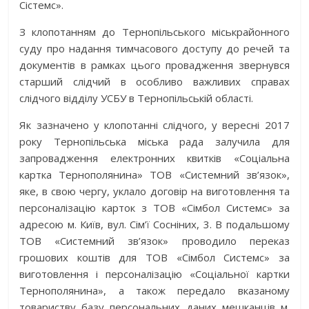
Сістемс».
З клопотанням до Тернопільського міськрайонного
суду про надання тимчасового доступу до речей та
документів в рамках цього провадження звернувся
старший слідчий в особливо важливих справах
слідчого відділу УСБУ в Тернопільській області.
Як зазначено у клопотанні слідчого, у вересні 2017
року Тернопільська міська рада залучила для
запровадження електронних квитків «Соціальна
картка Тернополянина» TOB «Системний зв’язок»,
яке, в свою чергу, уклало договір на виготовлення та
персоналізацію карток з TOB «Сімбол Системс» за
адресою м. Київ, вул. Сім’ї Сосніних, 3. В подальшому
TOB «Системний зв’язок» проводило переказ
грошових коштів для TOB «Сімбол Системс» за
виготовлення і персоналізацію «Соціальної картки
Тернополянина», а також передало вказаному
товариству базу персональних даних мешканців м.