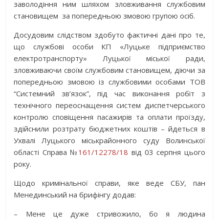
заволодіння ним шляхом зловживання службовим
становищем за попередньою змовою групою осіб.
Досудовим слідством здобуто фактичні дані про те,
що службові особи КП «Луцьке підприємство
електротранспорту» Луцької міської ради,
зловживаючи своїм службовим становищем, діючи за
попередньою змовою із службовими особами ТОВ
“Системний зв’язок”, під час виконання робіт з
технічного переоснащення систем диспетчерського
контролю сповіщення пасажирів та оплати проїзду,
здійснили розтрату бюджетних коштів – йдеться в
Ухвалі Луцького міськрайонного суду Волинської
області Справа №
161/12278/18
від 03 серпня цього
року.
Щодо кримінальної справи, яке веде СБУ, пан
Менединський на брифінгу додав:
– Мене це дуже стривожило, бо я людина