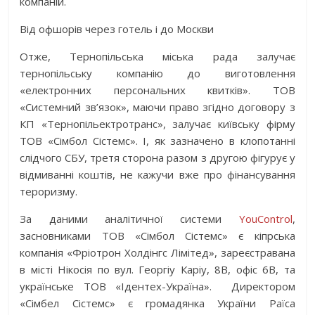
компаній.
Від офшорів через готель і до Москви
Отже, Тернопільська міська рада залучає
тернопільську компанію до виготовлення
«електронних персональних квитків». ТОВ
«Системний зв’язок», маючи право згідно договору з
КП «Тернопільектротранс», залучає київську фірму
ТОВ «Сімбол Сістемс». І, як зазначено в клопотанні
слідчого СБУ, третя сторона разом з другою фігурує у
відмиванні коштів, не кажучи вже про фінансування
тероризму.
За даними аналітичної системи
YouControl
,
засновниками ТОВ «Сімбол Сістемс» є кіпрська
компанія «Фріотрон Холдінгс Лімітед», зареєстравана
в місті Нікосія по вул. Георгіу Каріу, 8В, офіс 6В, та
українське ТОВ «Ідентех-Україна». Директором
«Сімбел Сістемс» є громадянка України Раїса