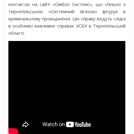
контактах на сайті «Сімбол Системс», що спільно з
тернопільською «Системний зв’язок» фігурує в
кримінальному провадженні. Цю справу ведуть слідчі
в особливо важливих справах УСБУ в Тернопільській
області.