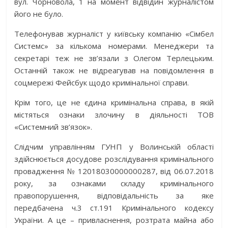
вул. Чорновола, 1 на момент відвідин журналістом
його не було.
Телефонував журналіст у київську компанію «Сімбел
Системс» за кількома номерами. Менеджери та
секретарі теж не зв’язали з Олегом Терлецьким.
Останній також не відреагував на повідомлення в
соцмережі Фейсбук щодо кримінальної справи.
Крім того, це не єдина кримінальна справа, в якій
містяться ознаки злочину в діяльності ТОВ
«Системний зв’язок».
Слідчим управлінням ГУНП у Волинській області
здійснюється досудове розслідування кримінального
провадження № 12018030000000287, від 06.07.2018
року, за ознаками складу кримінального
правопорушення, відповідальність за яке
передбачена ч.3 ст.191 Кримінального кодексу
України. А це – привласнення, розтрата майна або