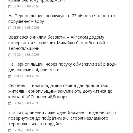
08:00 | 7.08.2026
На Тернопільщині розшукують 72-річного чоловіка з
порушенням зору
21:08 | 6.08.2026
Вважався зниклим безвісти, – Ангелом додому
повертається захисник Михайло Скоробогатий з
Тернопільщини
19:32 | 6.08.2026
На Тернопільщині через посуху обмежили забір води
для окремих підприємств
18:00 | 6.08.2026
Серпень — найскладніший період для донорства:
жителів Тернопільщини закликають долучитися до
кампанії «ЯСерпневийДонор»
17:34 | 6.08.2026
«Після поранення лише одне бажання –відновитися і
повернутися до побратимів». Історія незламного
тернопільського гвардійця
17:26 | 6.08.2026