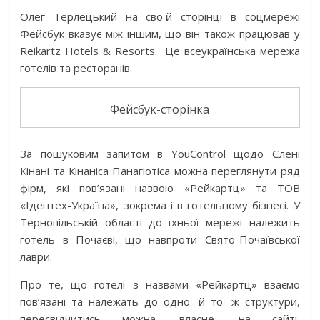
Олег Терлецький на своїй сторінці в соцмережі
Фейсбук вказує між іншим, що він також працював у
Reikartz Hotels & Resorts. Це всеукраїнська мережа
готелів та ресторанів.
Фейсбук-сторінка
За пошуковим запитом в YouControl щодо Єлені
Кінані та Кінаніса Панагіотіса можна переглянути ряд
фірм, які пов’язані назвою «Рейкартц» та ТОВ
«Ідентех-Україна», зокрема і в готельному бізнесі. У
Тернопільській області до їхньої мережі належить
готель в Почаєві, що навпроти Свято-Почаївської
лаври.
Про те, що готелі з назвами «Рейкартц» взаємо
пов’язані та належать до одної й тої ж структури,
пересвідчитись можна, власне, на сайті