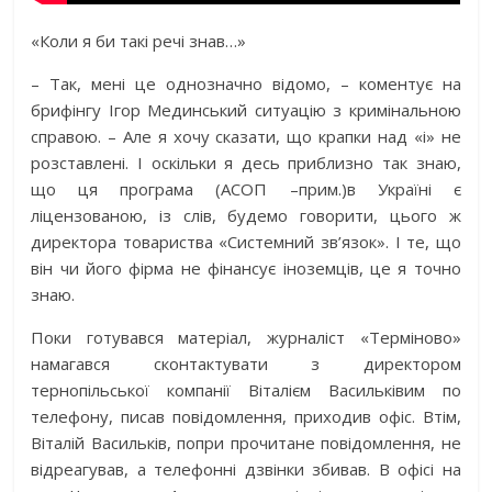
«Коли я би такі речі знав…»
– Так, мені це однозначно відомо, – коментує на
брифінгу Ігор Мединський ситуацію з кримінальною
справою. – Але я хочу сказати, що крапки над «і» не
розставлені. І оскільки я десь приблизно так знаю,
що ця програма (АСОП –прим.)в Україні є
ліцензованою, із слів, будемо говорити, цього ж
директора товариства «Системний зв’язок». І те, що
він чи його фірма не фінансує іноземців, це я точно
знаю.
Поки готувався матеріал, журналіст «Терміново»
намагався сконтактувати з директором
тернопільської компанії Віталієм Васильківим по
телефону, писав повідомлення, приходив офіс. Втім,
Віталій Васильків, попри прочитане повідомлення, не
відреагував, а телефонні дзвінки збивав. В офісі на