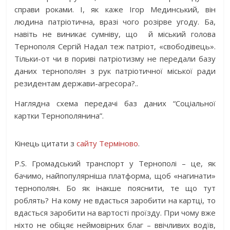
справи роками. І, як каже Ігор Мединський, він
людина патріотична, вразі чого розірве угоду. Ба,
навіть не виникає сумніву, що й міський голова
Тернополя Сергій Надал теж патріот, «свободівець».
Тільки-от чи в пориві патріотизму не передали базу
даних тернополян з рук патріотичної міської ради
резидентам держави-агресора?..
Наглядна схема передачі баз даних “Соціальної
картки Тернополянина”.
Кінець цитати з
сайту Терміново
.
P.S. Громадський транспорт у Тернополі – це, як
бачимо, найпопулярніша платформа, щоб «нагинати»
тернополян. Бо як інакше пояснити, те що тут
роблять? На кому не вдасться заробити на картці, то
вдасться заробити на вартості проїзду. При чому вже
ніхто не обіцяє неймовірних благ – ввічливих водїв,