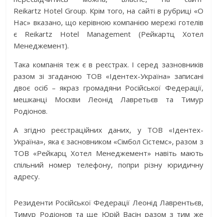
Reikartz Hotel Group. Крім того, на сайті в рубриці «О
Нас» вказано, що керівною компанією мережі готелів
є Reikartz Hotel Management (Рейкартц Хотел
Менеджемент).
Така компанія теж є в реєстрах. І серед зазновників
разом зі згаданою ТОВ «Ідентех-Україна» записані
двоє осіб – якраз громадяни Російської Федерації,
мешканці Москви Леонід Лавретьєв та Тимур
Родіонов.
А згідно реєстраційних даних, у ТОВ «Ідентех-
Україна», яка є засновником «Сімбол Сістемс», разом з
ТОВ «Рейкарц Хотел Менеджемент» навіть мають
спільний номер телефону, попри різну юридичну
адресу.
Резиденти Російської Федерації Леонід Лаврентьєв,
Тимур Родіонов та ще Юрій Васін разом з тим же