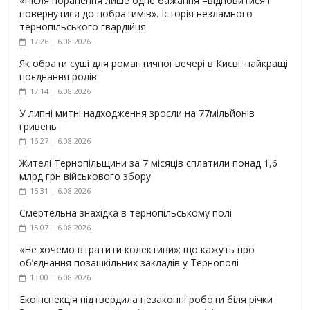
«Після поранення лише одне бажання –відновитися і
повернутися до побратимів». Історія незламного
тернопільського гвардійця
17:26 | 6.08.2026
Як обрати суші для романтичної вечері в Києві: найкращі
поєднання ролів
17:14 | 6.08.2026
У липні митні надходження зросли на 77мільйонів
гривень
16:27 | 6.08.2026
Жителі Тернопільщини за 7 місяців сплатили понад 1,6
млрд грн військового збору
15:31 | 6.08.2026
Смертельна знахідка в тернопільському полі
15:07 | 6.08.2026
«Не хочемо втратити колективи»: що кажуть про
об’єднання позашкільних закладів у Тернополі
13:00 | 6.08.2026
Екоінспекція підтвердила незаконні роботи біля річки