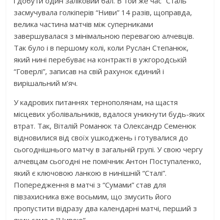
і добути один заліковий бал. В той же час “Сталь”
засмучувала голкіперів “Ниви” 14 разів, щоправда,
велика частина матчів між суперниками
завершувалася з мінімальною перевагою алчевців.
Так було і в першому колі, коли Руслан Степанюк,
який нині перебуває на контракті в ужгородській
“Говерлі”, записав на свій рахунок єдиний і
вирішальний м’яч.
У кадрових питаннях тернополянам, на щастя
місцевих уболівальників, вдалося уникнути будь-яких
втрат. Так, Віталій Романюк та Олександр Семенюк
відновилися від своїх ушкоджень і готувалися до
сьогоднішнього матчу в загальній групі. У свою чергу
алчевцам сьогодні не помічник Антон Поступаленко,
який є ключовою ланкою в нинішній “Сталі”.
Попередження в матчі з “Сумами” став для
півзахисника вже восьмим, що змусить його
пропустити відразу два календарні матчі, перший з