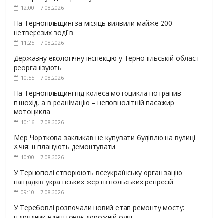
12:00 | 7.08.2026
На Тернопільщині за місяць виявили майже 200
нетверезих водіїв
11:25 | 7.08.2026
Державну екологічну інспекцію у Тернопільській області
реорганізують
10:55 | 7.08.2026
На Тернопільщині під колеса мотоцикла потрапив
пішохід, а в реанімацію – неповнолітній пасажир
мотоцикла
10:16 | 7.08.2026
Мер Чорткова закликав не купувати будівлю на вулиці
Хічія: її планують демонтувати
10:00 | 7.08.2026
У Тернополі створюють всеукраїнську організацію
нащадків українських жертв польських репресій
09:10 | 7.08.2026
У Теребовлі розпочали новий етап ремонту мосту:
підрядник влаштовує дорожній одяг