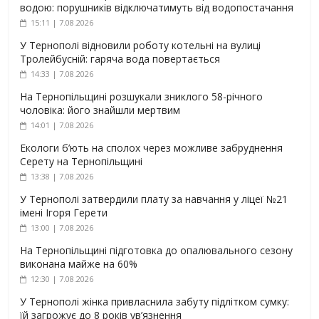
водою: порушників відключатимуть від водопостачання
15:11 | 7.08.2026
У Тернополі відновили роботу котельні на вулиці
Тролейбусній: гаряча вода повертається
14:33 | 7.08.2026
На Тернопільщині розшукали зниклого 58-річного
чоловіка: його знайшли мертвим
14:01 | 7.08.2026
Екологи б’ють на сполох через можливе забруднення
Серету на Тернопільщині
13:38 | 7.08.2026
У Тернополі затвердили плату за навчання у ліцеї №21
імені Ігоря Герети
13:00 | 7.08.2026
На Тернопільщині підготовка до опалювального сезону
виконана майже на 60%
12:30 | 7.08.2026
У Тернополі жінка привласнила забуту підлітком сумку:
їй загрожує до 8 років ув’язнення