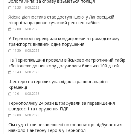
Золота Липа: за справу візьметься поліція
12:33 | 6.08.2026
Якісна діагностика стає доступнішою: у Лановецькій
лікарні запрацював сучасний рентген-кабінет
12:00 | 6.08.2026
У Тернополі перевірили кондиціонери в громадському
транспорті: виявили одне порушення
11:30 | 6.08.2026
На Тернопільщині провели військово-патріотичний табір
«Легіонер»: до вишколу долучилися близько 100 дітей
10:43 | 6.08.2026
Шестеро потерпілих унаслідок страшної аварії в
Кременці
10:01 | 6.08.2026
Тернополянку 24 рази штрафували за перевищення
швидкості та порушення ПДР
09:09 | 6.08.2026
Сім судів і три незавершені поховання: що відбувається
навколо Пантеону Героїв у Тернополі