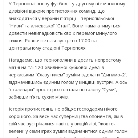
У Тернополі знову футбол – у другому вітчизняному
дивізіоні відкриє протистояння команд, що
знаходяться у верхній п’ятірці – тернопільської
“Ниви” та алчевської “Сталі”. Вони намагатимуться
довести невипадковість своїх перемог минулого
тижня. Розпочнеться зустріч о 17.00 на
центральному стадіоні Тернополя.
Нагадаємо, що тернополяни в досить непростому
матчі на тлі 120-хвилинної кубкової дуелі з
черкаським “Славутичем” зуміли здолати “Динамо-2”,
відзначившись єдиним голом у кінцівці зустрічі. А ось
“сталевари” просто розтоптали по газону “Суми”,
забивши п’ять сухих м’ячів.
Історія протистоянь не обіцяє господарям нічого
хорошого. За весь час суперництва опонентів, які в
свій час зустрічалися навіть у вищій лізі, “жовто-
зелені” у семи іграх зуміли відзначитися одним голом