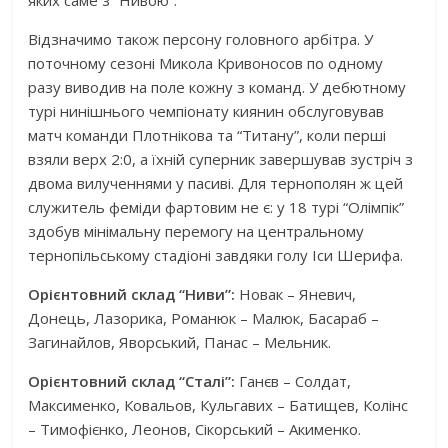
яких саме з “Нивою”.
Відзначимо також персону головного арбітра. У
поточному сезоні Микола Кривоносов по одному
разу виводив на поле кожну з команд. У дебютному
турі нинішнього чемпіонату киянин обслуговував
матч команди Плотнікова та “Титану”, коли перші
взяли верх 2:0, а їхній суперник завершував зустріч з
двома вилученнями у пасиві. Для тернополян ж цей
служитель феміди фартовим не є: у 18 турі “Олімпік”
здобув мінімальну перемогу на центральному
тернопільському стадіоні завдяки голу Іси Шерифа.
Орієнтовний склад “Ниви”:
Новак – Яневич,
Донець, Лазорика, Романюк – Малюк, Басараб –
Загинайлов, Яворський, Панас – Мельник.
Орієнтовний склад “Сталі”:
Ганєв – Солдат,
Максименко, Ковальов, Кульгавих – Батищев, Колінс
– Тимофієнко, Леонов, Сікорський – Акименко.