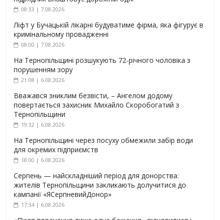
08:33 | 7.08.2026
Ліфт у Бучацькій лікарні будуватиме фірма, яка фігурує в
кримінальному провадженні
08:00 | 7.08.2026
На Тернопільщині розшукують 72-річного чоловіка з
порушенням зору
21:08 | 6.08.2026
Вважався зниклим безвісти, – Ангелом додому
повертається захисник Михайло Скоробогатий з
Тернопільщини
19:32 | 6.08.2026
На Тернопільщині через посуху обмежили забір води
для окремих підприємств
18:00 | 6.08.2026
Серпень — найскладніший період для донорства:
жителів Тернопільщини закликають долучитися до
кампанії «ЯСерпневийДонор»
17:34 | 6.08.2026