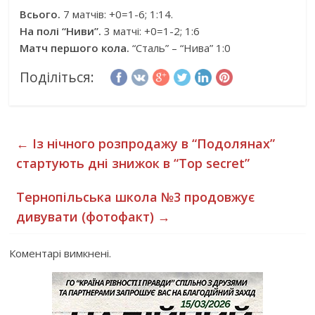
Всього.
7 матчів: +0=1-6; 1:14.
На полі “Ниви”.
3 матчі: +0=1-2; 1:6
Матч першого кола.
“Сталь” – “Нива” 1:0
Поділіться:
←
Із нічного розпродажу в “Подолянах”
стартують дні знижок в “Top secret”
Тернопільська школа №3 продовжує
дивувати (фотофакт)
→
Коментарі вимкнені.