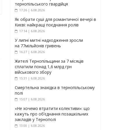
тернопільського гвардійця
17:26 | 6.08.2026
Як обрати суші для романтичної вечері в
Києві: найкращі поєднання ролів
17:14 | 6.08.2026
У липні митні надходження зросли
на 77мільйонів гривень
16:27 | 6.08.2026
Жителі Тернопільщини за 7 місяців
сплатили понад 1,6 млрд грн
військового збору
15:31 | 6.08.2026
Смертельна знахідка в тернопільському
полі
15:07 | 6.08.2026
«Не хочемо втратити колективи»: що
кажуть про об’єднання позашкільних
закладів у Тернополі
13:00 | 6.08.2026