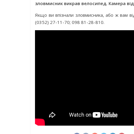
зловмисник викрав велосипед. Камера від
Якщо ви впізнали зловмисника, або ж вам ві
(0352) 27-11-70; 098 81-28-810.