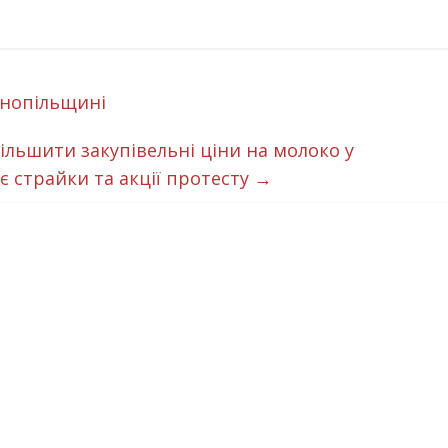
рнопільщині
льшити закупівельні ціни на молоко у
є страйки та акції протесту
→