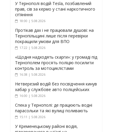
У Тернополі водій Tesla, позбавлений
прав, сів за кермо у стані наркотичного
сп’яніння
18:00 | 5.08.2026
Протікав дах і не працювали душові: на
Тернопільщині лише після перевірки
покращили умови для ВПО
17:22 | 5.08.2026
«Щодня надходять скарги»: у громаді під
Тернополем просять поліцію посилити
контроль за мотоциклістами
16:38 | 5.08.2026
Нетверезий водій без посвідчення кинув
хабар у службове авто поліцейських
16:00 | 5.08.2026
Спека у Тернополі: де працюють водні
парасольки та які вулиці поливають
15:11 | 5.08.2026
У Кременецькому районі водія,
підозрюваного в наїзді на