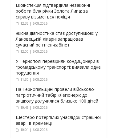
Екоінспекція підтвердила незаконні
роботи біля річки Золота Липа: за
справу візьметься поліція
12:33 | 6.08.2026
Якісна діагностика стає доступнішою: у
Лановецькій лікарні запрацював
сучасний рентген-кабінет
12:00 | 6.08.2026
У Тернополі перевірили кондиціонери в
громадському транспорті: виявили одне
порушення
11:30 | 6.08.2026
На Тернопільщині провели військово-
патріотичний табір «Легіонер»: до
вишколу долучилися близько 100 дітей
10:43 | 6.08.2026
Шестеро потерпілих унаслідок страшної
аварії в Кременці
10:01 | 6.08.2026