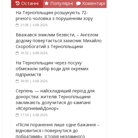
Останні
Популярні
Коментарі
На Тернопільщині розшукують 72-
річного чоловіка з порушенням зору
21:08 | 6.08.2026
Вважався зниклим безвісти, – Ангелом
додому повертається захисник Михайло
Скоробогатий з Тернопільщини
19:32 | 6.08.2026
На Тернопільщині через посуху
обмежили забір води для окремих
підприємств
18:00 | 6.08.2026
Серпень — найскладніший період для
донорства: жителів Тернопільщини
закликають долучитися до кампанії
«ЯСерпневийДонор»
17:34 | 6.08.2026
«Після поранення лише одне бажання –
відновитися і повернутися до
побратимів». Історія незламного