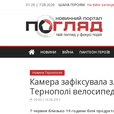
Skip
01:29 | 7.08.2026
ШАНА ГЕРОЯМ:
На війні загин
to
Тернопільщина
content
ПОГЛЯД
Захисник з Тер
Тернопільщина 
Вважався зник
Новини
Тернополя.
Тернопільські
новини
НОВИНИ
ВІЙНА
ПАНТЕОН ГЕРОЇВ
та
події
Новини Тернополя
Камера зафіксувала з
Тернополі велосипед 
09:00 | 16.06.2017
7 червня близько 19 години біля продукт