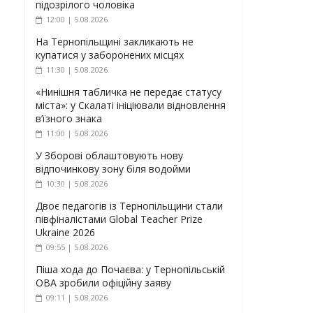
підозрілого чоловіка
12:00 | 5.08.2026
На Тернопільщині закликають не
купатися у заборонених місцях
11:30 | 5.08.2026
«Нинішня табличка не передає статусу
міста»: у Скалаті ініціювали відновлення
в’їзного знака
11:00 | 5.08.2026
У Зборові облаштовують нову
відпочинкову зону біля водойми
10:30 | 5.08.2026
Двоє педагогів із Тернопільщини стали
півфіналістами Global Teacher Prize
Ukraine 2026
09:55 | 5.08.2026
Піша хода до Почаєва: у Тернопільській
ОВА зробили офіційну заяву
09:11 | 5.08.2026