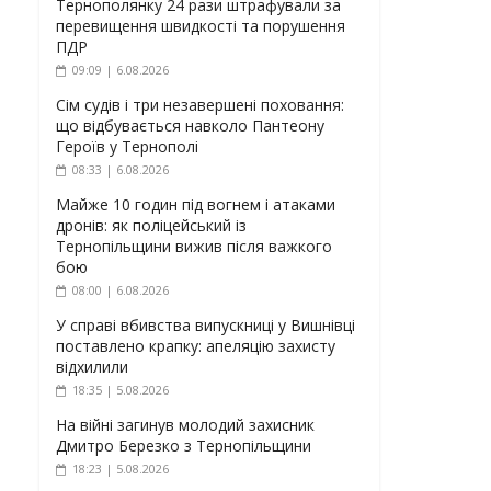
Тернополянку 24 рази штрафували за
перевищення швидкості та порушення
ПДР
09:09 | 6.08.2026
Сім судів і три незавершені поховання:
що відбувається навколо Пантеону
Героїв у Тернополі
08:33 | 6.08.2026
Майже 10 годин під вогнем і атаками
дронів: як поліцейський із
Тернопільщини вижив після важкого
бою
08:00 | 6.08.2026
У справі вбивства випускниці у Вишнівці
поставлено крапку: апеляцію захисту
відхилили
18:35 | 5.08.2026
На війні загинув молодий захисник
Дмитро Березко з Тернопільщини
18:23 | 5.08.2026