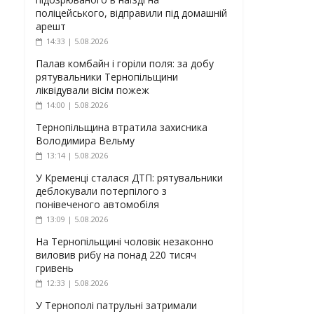
поліцейського, відправили під домашній
арешт
14:33 | 5.08.2026
Палав комбайн і горіли поля: за добу
рятувальники Тернопільщини
ліквідували вісім пожеж
14:00 | 5.08.2026
Тернопільщина втратила захисника
Володимира Вельму
13:14 | 5.08.2026
У Кременці сталася ДТП: рятувальники
деблокували потерпілого з
понівеченого автомобіля
13:09 | 5.08.2026
На Тернопільщині чоловік незаконно
виловив рибу на понад 220 тисяч
гривень
12:33 | 5.08.2026
У Тернополі патрульні затримали