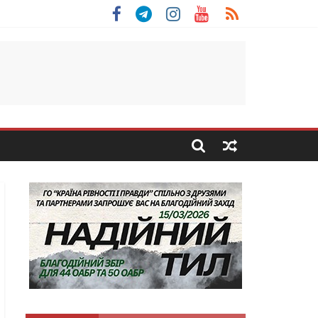
 Скоробогатий з Тернопільщини