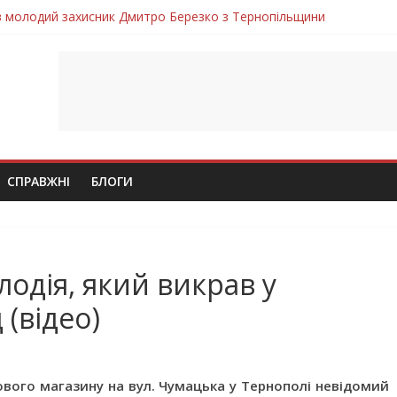
ув молодий захисник Дмитро Березко з Тернопільщини
 втратила захисника Володимира Вельму
нопільщини Петро Федів повертається до рідного дому «на щиті»
в скорботі: на щиті повертається воїн Володимир Паламарчук
лим безвісти, – Ангелом додому повертається захисник Михайло
СПРАВЖНІ
БЛОГИ
лодія, який викрав у
(відео)
ового магазину на вул. Чумацька у Тернополі невідомий