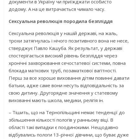
документи в Україну чи приїжджати особисто
додому. А на це витрачається чимало часу.
Сексуальна революція породила безпліддя
Сексуальна революція у нашій державі, на жаль,
трохи затягнулась і нічого позитивного вона не несе,
стверджує Павло Кашуба. Як результат, у державі
спостерігається високий рівень безпліддя через
хронічні захворювання сечостатевої системи, повна
блокада маткових труб, позаматкової вагітності.
Перш за все хороше виховання дітям повинні давати
батьки, адже саме вони несуть відповідальність за
свою дитину. Другорядне значення у статевому
вихованні мають школа, медики, релігія ін.
– Тішить, що на Тернопільщині немає тенденції до
збільшення кількості пологів у ранньому віці. В
області такі випадки є поодинокими. Нещодавно
відбувались пологи 13-річної дівчини, що буває дуже