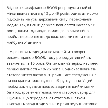
Згідно з класифікацією ВООЗ репродуктивний вік
жінки вважається від 15 до 49 років, однак ця норма
підходить не усім державами світу, переконаний
медик. Так, в нашій державі повноліття настає у 18
років, тільки тоді людина має право самостійно
приймати рішення щодо власного життя та життя
майбутньої дитини.
– Українська медицина не може йти в розріз із
рекомендацією ВООЗ, тому репродуктивний вік
вважається з 15 років. Оптимальний період настання
першої вагітності – 19-25 років. Водночас починати
статеве життя ватро у 20 років. Таке твердження є
виправданим і має наукове обґрунтування. У цей
період закінчується процес закриття шийки матки
багатошаровим епітелієм, яким створює бар’єр для
інфекцій, що передаються статевим шляхом.
Сьогодні молоді люди у 14-16 років ведуть активне