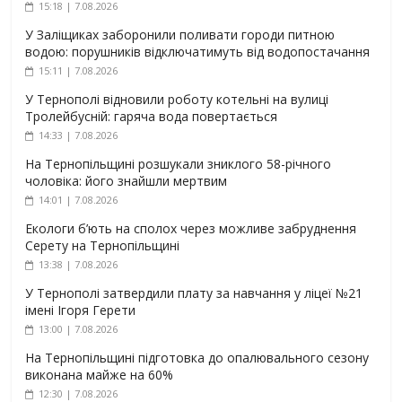
15:18 | 7.08.2026
У Заліщиках заборонили поливати городи питною
водою: порушників відключатимуть від водопостачання
15:11 | 7.08.2026
У Тернополі відновили роботу котельні на вулиці
Тролейбусній: гаряча вода повертається
14:33 | 7.08.2026
На Тернопільщині розшукали зниклого 58-річного
чоловіка: його знайшли мертвим
14:01 | 7.08.2026
Екологи б’ють на сполох через можливе забруднення
Серету на Тернопільщині
13:38 | 7.08.2026
У Тернополі затвердили плату за навчання у ліцеї №21
імені Ігоря Герети
13:00 | 7.08.2026
На Тернопільщині підготовка до опалювального сезону
виконана майже на 60%
12:30 | 7.08.2026