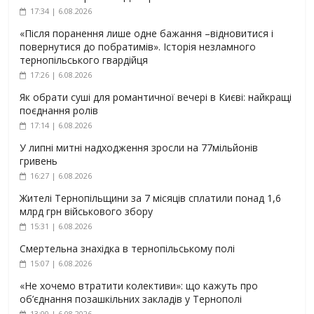
17:34 | 6.08.2026
«Після поранення лише одне бажання –відновитися і
повернутися до побратимів». Історія незламного
тернопільського гвардійця
17:26 | 6.08.2026
Як обрати суші для романтичної вечері в Києві: найкращі
поєднання ролів
17:14 | 6.08.2026
У липні митні надходження зросли на 77мільйонів
гривень
16:27 | 6.08.2026
Жителі Тернопільщини за 7 місяців сплатили понад 1,6
млрд грн військового збору
15:31 | 6.08.2026
Смертельна знахідка в тернопільському полі
15:07 | 6.08.2026
«Не хочемо втратити колективи»: що кажуть про
об’єднання позашкільних закладів у Тернополі
13:00 | 6.08.2026