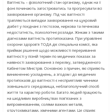
Вагітність – фізіологічний стан організму, однак на її
фоні починають загострюватись та прогресувати всі
захворювання організму. Під час вагітності
трапляються випадки захворювання на цукровий
діабет у поєднані з гестозом, ниркова та печінкова
недостатність, психологічні розлади. Жінкам з такими
діагнозами вагітність протипоказана. При управлінні
охорони здоров’я ТОДА діє спеціальна комісії, яка
приймає рішення щодо можливості переривання
вагітності у пізній термін по медичних показах за
наявності захворювання з переліку, затвердженого
Кабінетом Міністрів. Основною з причин, які сприяють
виникненню ускладнень, а згодом і до медичних
протипоказів до вагітності є несприятливі чинники
зовнішнього середовища, неблагополучний спосіб
життя та характер роботи. Багато людей працюють
на шкідливих виробництвах пов’язаних з
випромінюванням, солями важких металів,
отрутохімікатами, хімічними агентами. Це сприяє