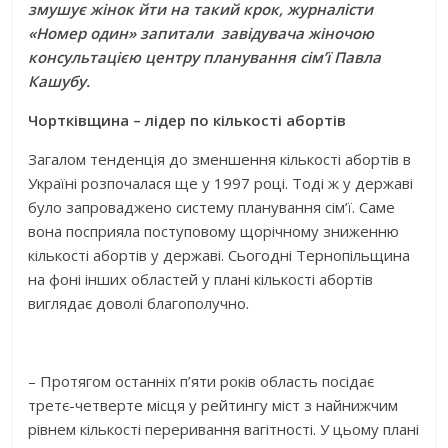
змушує жінок йти на такий крок, журналісти
«Номер один» запитали завідувача жіночою
консультацією центру планування сім’ї Павла
Кашубу.
Чортківщина – лідер по кількості абортів
Загалом тенденція до зменшення кількості абортів в
Україні розпочалася ще у 1997 році. Тоді ж у державі
було запроваджено систему планування сім’ї. Саме
вона посприяла поступовому щорічному зниженню
кількості абортів у державі. Сьогодні Тернопільщина
на фоні інших областей у плані кількості абортів
виглядає доволі благополучно.
– Протягом останніх п’яти років область посідає
третє-четверте місця у рейтингу міст з найнижчим
рівнем кількості переривання вагітності. У цьому плані