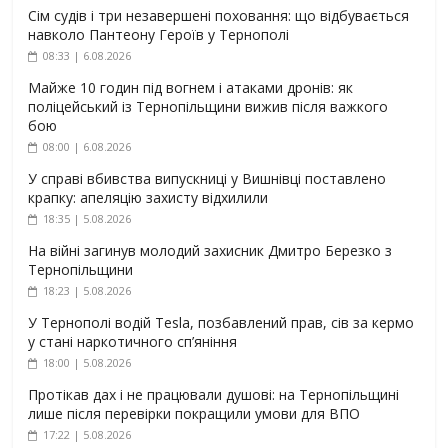
Сім судів і три незавершені поховання: що відбувається
навколо Пантеону Героїв у Тернополі
08:33 | 6.08.2026
Майже 10 годин під вогнем і атаками дронів: як
поліцейський із Тернопільщини вижив після важкого
бою
08:00 | 6.08.2026
У справі вбивства випускниці у Вишнівці поставлено
крапку: апеляцію захисту відхилили
18:35 | 5.08.2026
На війні загинув молодий захисник Дмитро Березко з
Тернопільщини
18:23 | 5.08.2026
У Тернополі водій Tesla, позбавлений прав, сів за кермо
у стані наркотичного сп’яніння
18:00 | 5.08.2026
Протікав дах і не працювали душові: на Тернопільщині
лише після перевірки покращили умови для ВПО
17:22 | 5.08.2026