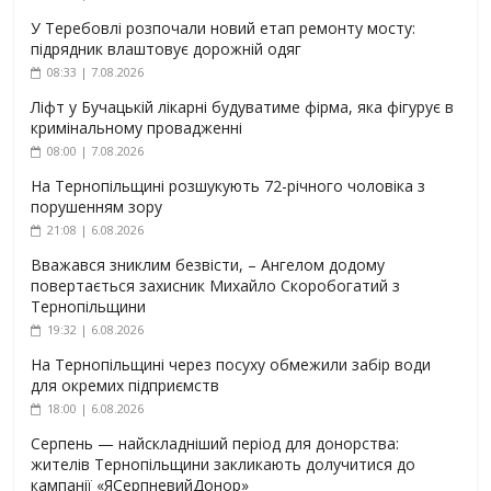
У Теребовлі розпочали новий етап ремонту мосту:
підрядник влаштовує дорожній одяг
08:33 | 7.08.2026
Ліфт у Бучацькій лікарні будуватиме фірма, яка фігурує в
кримінальному провадженні
08:00 | 7.08.2026
На Тернопільщині розшукують 72-річного чоловіка з
порушенням зору
21:08 | 6.08.2026
Вважався зниклим безвісти, – Ангелом додому
повертається захисник Михайло Скоробогатий з
Тернопільщини
19:32 | 6.08.2026
На Тернопільщині через посуху обмежили забір води
для окремих підприємств
18:00 | 6.08.2026
Серпень — найскладніший період для донорства:
жителів Тернопільщини закликають долучитися до
кампанії «ЯСерпневийДонор»