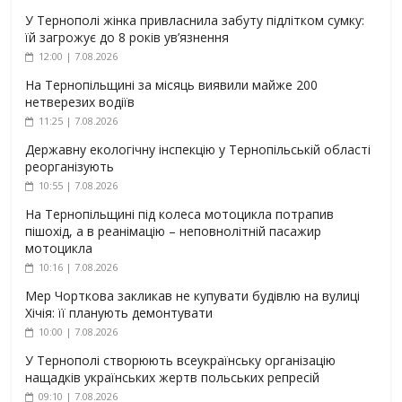
У Тернополі жінка привласнила забуту підлітком сумку:
їй загрожує до 8 років ув’язнення
12:00 | 7.08.2026
На Тернопільщині за місяць виявили майже 200
нетверезих водіїв
11:25 | 7.08.2026
Державну екологічну інспекцію у Тернопільській області
реорганізують
10:55 | 7.08.2026
На Тернопільщині під колеса мотоцикла потрапив
пішохід, а в реанімацію – неповнолітній пасажир
мотоцикла
10:16 | 7.08.2026
Мер Чорткова закликав не купувати будівлю на вулиці
Хічія: її планують демонтувати
10:00 | 7.08.2026
У Тернополі створюють всеукраїнську організацію
нащадків українських жертв польських репресій
09:10 | 7.08.2026