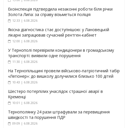
Екоінспекція підтвердила незаконні роботи біля річки
Золота Липа: за справу візьметься поліція
12:33 | 6.08.2026
Якісна діагностика стає доступнішою: у Лановецькій
лікарні запрацював сучасний рентген-кабінет
12:00 | 6.08.2026
У Тернополі перевірили кондиціонери в громадському
транспорті: виявили одне порушення
11:30 | 6.08.2026
На Тернопільщині провели військово-патріотичний табір
«Легіонер»: до вишколу долучилися близько 100 дітей
10:43 | 6.08.2026
Шестеро потерпілих унаслідок страшної аварії в
Кременці
10:01 | 6.08.2026
Тернополянку 24 рази штрафували за перевищення
швидкості та порушення ПДР
09:09 | 6.08.2026