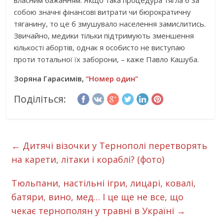
власним бажанням. Якщо така процедура тягла б за
собою значні фінансові витрати чи бюрократичну
тяганину, то це б змушувало населення замислитись.
Звичайно, медики тільки підтримують зменшення
кількості абортів, однак я особисто не виступаю
проти тотальної їх заборони, – каже Павло Кашуба.
Зоряна Гарасимів,
“Номер один”
Поділіться:
←
Дитячі візочки у Тернополі перетворять
на карети, літаки і кораблі? (фото)
Тюльпани, настільні ігри, лицарі, ковалі,
батяри, вино, мед… І це ще не все, що
чекає тернополян у травні в Україні
→