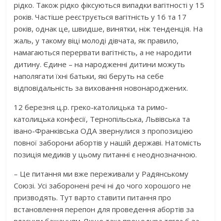
рідко. Також рідко фіксуються випадки вагітності у 15
років. Частіше реєструється вагітність у 16 та 17
років, однак це, швидше, винятки, ніж тенденція. На
жаль, у такому віці молоді дівчата, як правило,
намагаються перервати вагітність, а не народити
дитину. Єдине – на народженні дитини можуть
наполягати їхні батьки, які беруть на себе
відповідальність за виховання новонароджених.
12 березня ц.р. греко-католицька та римо-
католицька конфесії, Тернопільська, Львівська та
івано-Франківська ОДА звернулися з пропозицією
повної заборони абортів у нашій державі. Натомість
позиція медиків у цьому питанні є неоднозначною.
– Це питання ми вже переживали у Радянському
Союзі. Усі заборонені речі ні до чого хорошого не
призводять. Тут варто ставити питання про
встановлення перепон для проведення абортів за