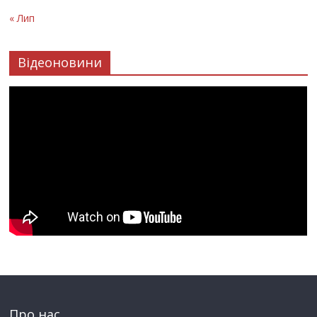
« Лип
Відеоновини
Про нас