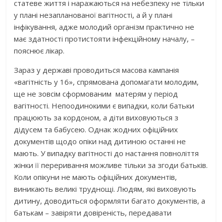
статеве життя і наражаються на небезпеку не тільки
у плані незапланованої вагітності, а й у плані
інфікування, адже молодий організм практично не
має здатності протистояти інфекційному началу, –
пояснює лікар.
Зараз у державі проводиться масова кампанія
«вагітність у 16», спрямована допомагати молодим,
ще не зовсім сформованим матерям у період
вагітності. Непоодинокими є випадки, коли батьки
працюють за кордоном, а діти виховуються з
дідусем та бабусею. Однак жодних офіційних
документів щодо опіки над дитиною останні не
мають. У випадку вагітності до настання повноліття
жінки її переривання можливе тільки за згоди батьків.
Коли опікуни не мають офіційних документів,
виникають великі труднощі. Людям, які виховують
дитину, доводиться оформляти багато документів, а
батькам – завіряти довіреність, передавати