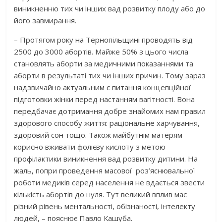
виникненню тих чи інших вад розвитку плоду або до
його завмирання.
– Протягом року на Тернопільщині проводять від
2500 до 3000 абортів. Майже 50% з цього числа
становлять аборти за медичними показаннями та
аборти в результаті тих чи інших причин. Тому зараз
надзвичайно актуальним є питання концепційної
підготовки жінки перед настанням вагітності. Вона
передбачає дотримання добре знайомих нам правил
здорового способу життя: раціональне харчування,
здоровий сон тощо. Також майбутнім матерям
корисно вживати фолієву кислоту з метою
профілактики виникнення вад розвитку дитини. На
жаль, попри проведення масової роз’яснювальної
роботи медиків серед населення не вдається звести
кількість абортів до нуля. Тут великий вплив має
різний рівень ментальності, обізнаності, інтелекту
людей, – пояснює Павло Кашуба.