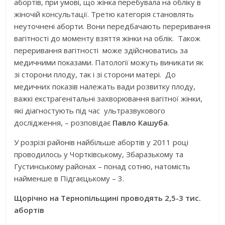
абортів, при умові, що жінка перебувала на обліку в
жіночій консультації. Третю категорія становлять
неуточнені аборти. Вони передбачають переривання
вагітності до моменту взяття жінки на облік. Також
переривання вагітності може здійснюватись за
медичними показами. Патології можуть виникати як
зі сторони плоду, так і зі сторони матері. До
медичних показів належать вади розвитку плоду,
важкі екстрагенітальні захворювання вагітної жінки,
які діагностують під час ультразвукового
дослідження, – розповідає
Павло Кашуба
.
У розрізі районів найбільше абортів у 2011 році
проводилось у Чортківському, Збаразькому та
Густинському районах – понад сотню, натомість
найменше в Підгаєцькому – 3.
Щорічно на Тернопільщині проводять 2,5-3 тис.
абортів