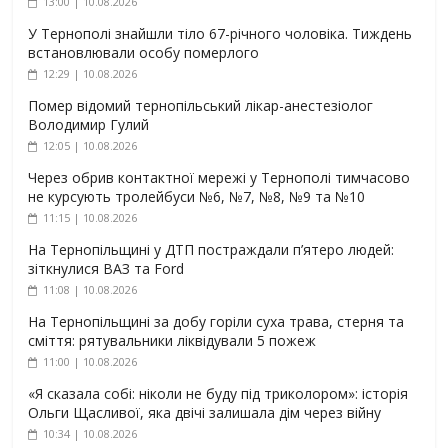
13:00 | 10.08.2026
У Тернополі знайшли тіло 67-річного чоловіка. Тиждень
встановлювали особу померлого
12:29 | 10.08.2026
Помер відомий тернопільський лікар-анестезіолог
Володимир Гулий
12:05 | 10.08.2026
Через обрив контактної мережі у Тернополі тимчасово
не курсують тролейбуси №6, №7, №8, №9 та №10
11:15 | 10.08.2026
На Тернопільщині у ДТП постраждали п’ятеро людей:
зіткнулися ВАЗ та Ford
11:08 | 10.08.2026
На Тернопільщині за добу горіли суха трава, стерня та
сміття: рятувальники ліквідували 5 пожеж
11:00 | 10.08.2026
«Я сказала собі: ніколи не буду під триколором»: історія
Ольги Щасливої, яка двічі залишала дім через війну
10:34 | 10.08.2026