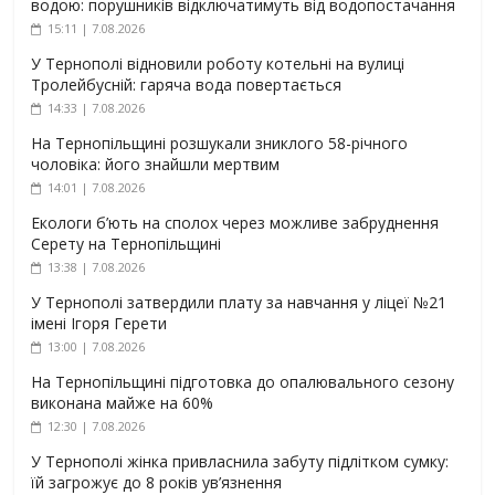
водою: порушників відключатимуть від водопостачання
15:11 | 7.08.2026
У Тернополі відновили роботу котельні на вулиці
Тролейбусній: гаряча вода повертається
14:33 | 7.08.2026
На Тернопільщині розшукали зниклого 58-річного
чоловіка: його знайшли мертвим
14:01 | 7.08.2026
Екологи б’ють на сполох через можливе забруднення
Серету на Тернопільщині
13:38 | 7.08.2026
У Тернополі затвердили плату за навчання у ліцеї №21
імені Ігоря Герети
13:00 | 7.08.2026
На Тернопільщині підготовка до опалювального сезону
виконана майже на 60%
12:30 | 7.08.2026
У Тернополі жінка привласнила забуту підлітком сумку:
їй загрожує до 8 років ув’язнення