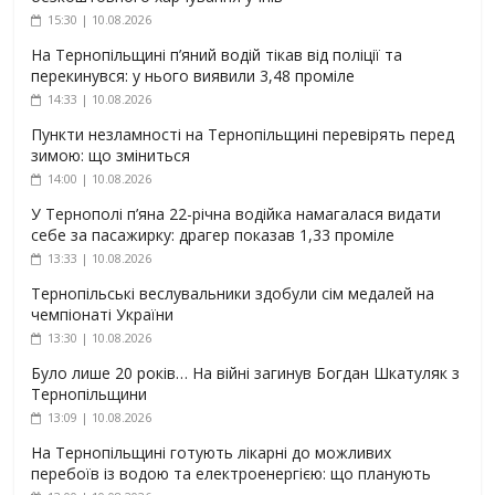
15:30 | 10.08.2026
На Тернопільщині п’яний водій тікав від поліції та
перекинувся: у нього виявили 3,48 проміле
14:33 | 10.08.2026
Пункти незламності на Тернопільщині перевірять перед
зимою: що зміниться
14:00 | 10.08.2026
У Тернополі п’яна 22-річна водійка намагалася видати
себе за пасажирку: драгер показав 1,33 проміле
13:33 | 10.08.2026
Тернопільські веслувальники здобули сім медалей на
чемпіонаті України
13:30 | 10.08.2026
Було лише 20 років… На війні загинув Богдан Шкатуляк з
Тернопільщини
13:09 | 10.08.2026
На Тернопільщині готують лікарні до можливих
перебоїв із водою та електроенергією: що планують