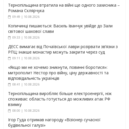
Тернопільщина втратила на війні ще одного захисника –
Романа Склярчука
09:49 | 10.08.2026
Копичинці пишаються: Василь Іванчук увійде до Зали
світової шахової слави
09:33 | 10.08.2026
ДЕСС вимагає від Почаївської лаври розірвати зв’язки з
РПЦ: інакше монастир можуть закрити через суд
09:11 | 10.08.2026
«Якщо ми не хочемо зникнути, повинні боротися»:
митрополит Нестор про війну, ціну державності та
відповідальність українців
08:41 | 10.08.2026
Тернопільщина виробляє більше електроенергії, ніж
споживає: область готується до можливих атак РФ
взимку
08:00 | 10.08.2026
Ігор Гуда отримав нагороду «Візіонер сучасної
будівельної галузі»