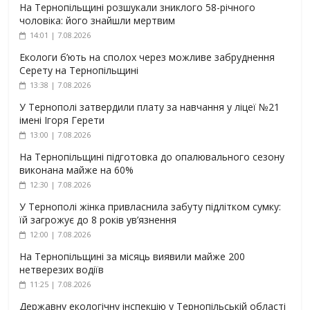
На Тернопільщині розшукали зниклого 58-річного
чоловіка: його знайшли мертвим
14:01 | 7.08.2026
Екологи б’ють на сполох через можливе забруднення
Серету на Тернопільщині
13:38 | 7.08.2026
У Тернополі затвердили плату за навчання у ліцеї №21
імені Ігоря Герети
13:00 | 7.08.2026
На Тернопільщині підготовка до опалювального сезону
виконана майже на 60%
12:30 | 7.08.2026
У Тернополі жінка привласнила забуту підлітком сумку:
їй загрожує до 8 років ув’язнення
12:00 | 7.08.2026
На Тернопільщині за місяць виявили майже 200
нетверезих водіїв
11:25 | 7.08.2026
Державну екологічну інспекцію у Тернопільській області