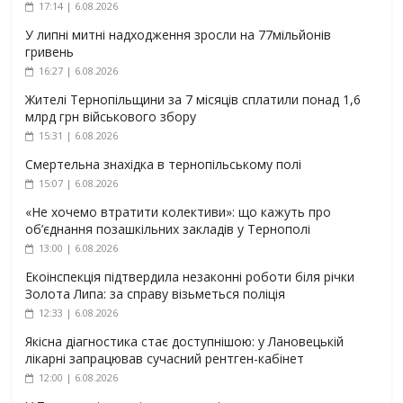
17:14 | 6.08.2026
У липні митні надходження зросли на 77мільйонів
гривень
16:27 | 6.08.2026
Жителі Тернопільщини за 7 місяців сплатили понад 1,6
млрд грн військового збору
15:31 | 6.08.2026
Смертельна знахідка в тернопільському полі
15:07 | 6.08.2026
«Не хочемо втратити колективи»: що кажуть про
об’єднання позашкільних закладів у Тернополі
13:00 | 6.08.2026
Екоінспекція підтвердила незаконні роботи біля річки
Золота Липа: за справу візьметься поліція
12:33 | 6.08.2026
Якісна діагностика стає доступнішою: у Лановецькій
лікарні запрацював сучасний рентген-кабінет
12:00 | 6.08.2026