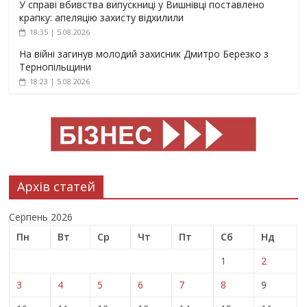
У справі вбивства випускниці у Вишнівці поставлено
крапку: апеляцію захисту відхилили
18:35 | 5.08.2026
На війні загинув молодий захисник Дмитро Березко з
Тернопільщини
18:23 | 5.08.2026
Архів статей
Серпень 2026
Пн
Вт
Ср
Чт
Пт
Сб
Нд
1
2
3
4
5
6
7
8
9