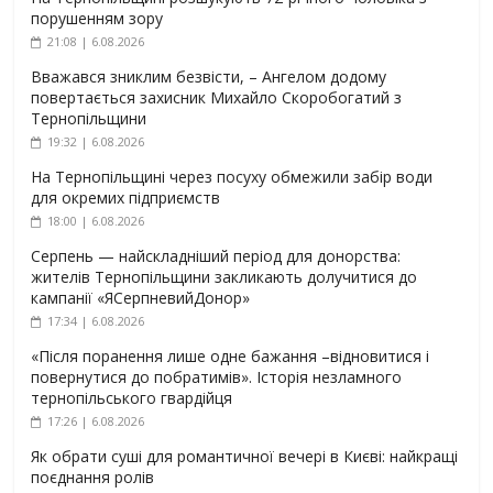
порушенням зору
21:08 | 6.08.2026
Вважався зниклим безвісти, – Ангелом додому
повертається захисник Михайло Скоробогатий з
Тернопільщини
19:32 | 6.08.2026
На Тернопільщині через посуху обмежили забір води
для окремих підприємств
18:00 | 6.08.2026
Серпень — найскладніший період для донорства:
жителів Тернопільщини закликають долучитися до
кампанії «ЯСерпневийДонор»
17:34 | 6.08.2026
«Після поранення лише одне бажання –відновитися і
повернутися до побратимів». Історія незламного
тернопільського гвардійця
17:26 | 6.08.2026
Як обрати суші для романтичної вечері в Києві: найкращі
поєднання ролів