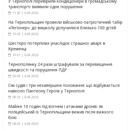
У Тернополі перевірили кондиціонери в громадському
транспорті: виявили одне порушення
11:30 | 6.08.2026
На Тернопільщині провели військово-патріотичний табір
«Легіонер»: до вишколу долучилися близько 100 дітей
10:43 | 6.08.2026
Шестеро потерпілих унаслідок страшної аварії в
Кременці
10:01 | 6.08.2026
Тернополянку 24 рази штрафували за перевищення
швидкості та порушення ПДР
09:09 | 6.08.2026
Сім судів і три незавершені поховання: що відбувається
навколо Пантеону Героїв у Тернополі
08:33 | 6.08.2026
Майже 10 годин під вогнем і атаками дронів: як
поліцейський із Тернопільщини вижив після важкого
бою
08:00 | 6.08.2026