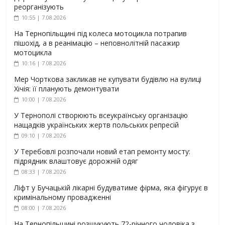
реорганізують
10:55 | 7.08.2026
На Тернопільщині під колеса мотоцикла потрапив
пішохід, а в реанімацію – неповнолітній пасажир
мотоцикла
10:16 | 7.08.2026
Мер Чорткова закликав не купувати будівлю на вулиці
Хічія: її планують демонтувати
10:00 | 7.08.2026
У Тернополі створюють всеукраїнську організацію
нащадків українських жертв польських репресій
09:10 | 7.08.2026
У Теребовлі розпочали новий етап ремонту мосту:
підрядник влаштовує дорожній одяг
08:33 | 7.08.2026
Ліфт у Бучацькій лікарні будуватиме фірма, яка фігурує в
кримінальному провадженні
08:00 | 7.08.2026
На Тернопільщині розшукують 72-річного чоловіка з