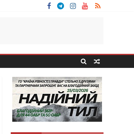
 Скоробогатий з Тернопільщини