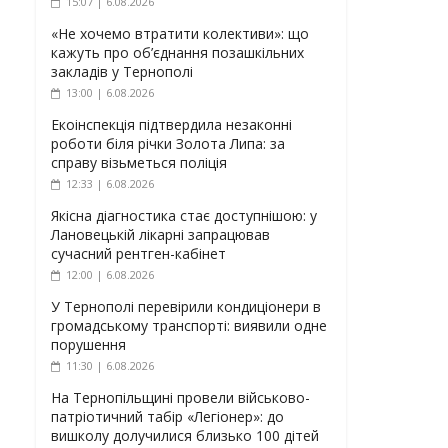
15:07 | 6.08.2026
«Не хочемо втратити колективи»: що
кажуть про об’єднання позашкільних
закладів у Тернополі
13:00 | 6.08.2026
Екоінспекція підтвердила незаконні
роботи біля річки Золота Липа: за
справу візьметься поліція
12:33 | 6.08.2026
Якісна діагностика стає доступнішою: у
Лановецькій лікарні запрацював
сучасний рентген-кабінет
12:00 | 6.08.2026
У Тернополі перевірили кондиціонери в
громадському транспорті: виявили одне
порушення
11:30 | 6.08.2026
На Тернопільщині провели військово-
патріотичний табір «Легіонер»: до
вишколу долучилися близько 100 дітей