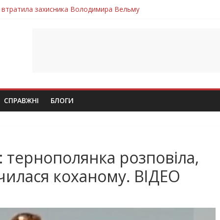
 втратила захисника Володимира Вельму
нопільщини Петро Федів повертається до рідного дому «на щиті»
 втратила захисника Володимира Дичку
лим безвісти, – Ангелом додому повертається захисник Михайло
ув молодий захисник Дмитро Березко з Тернопільщини
СПРАВЖНІ
БЛОГИ
: тернополянка розповіла,
дчилася коханому. ВІДЕО