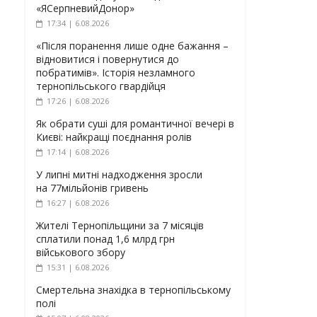
«ЯСерпневийДонор»
17:34 | 6.08.2026
«Після поранення лише одне бажання –
відновитися і повернутися до
побратимів». Історія незламного
тернопільського гвардійця
17:26 | 6.08.2026
Як обрати суші для романтичної вечері в
Києві: найкращі поєднання ролів
17:14 | 6.08.2026
У липні митні надходження зросли
на 77мільйонів гривень
16:27 | 6.08.2026
Жителі Тернопільщини за 7 місяців
сплатили понад 1,6 млрд грн
військового збору
15:31 | 6.08.2026
Смертельна знахідка в тернопільському
полі