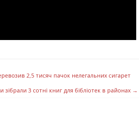
ревозив 2,5 тисяч пачок нелегальних сигарет
 зібрали 3 сотні книг для бібліотек в районах
→