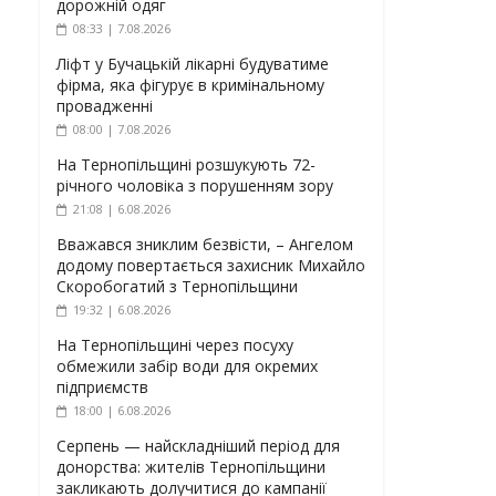
дорожній одяг
08:33 | 7.08.2026
Ліфт у Бучацькій лікарні будуватиме
фірма, яка фігурує в кримінальному
провадженні
08:00 | 7.08.2026
На Тернопільщині розшукують 72-
річного чоловіка з порушенням зору
21:08 | 6.08.2026
Вважався зниклим безвісти, – Ангелом
додому повертається захисник Михайло
Скоробогатий з Тернопільщини
19:32 | 6.08.2026
На Тернопільщині через посуху
обмежили забір води для окремих
підприємств
18:00 | 6.08.2026
Серпень — найскладніший період для
донорства: жителів Тернопільщини
закликають долучитися до кампанії