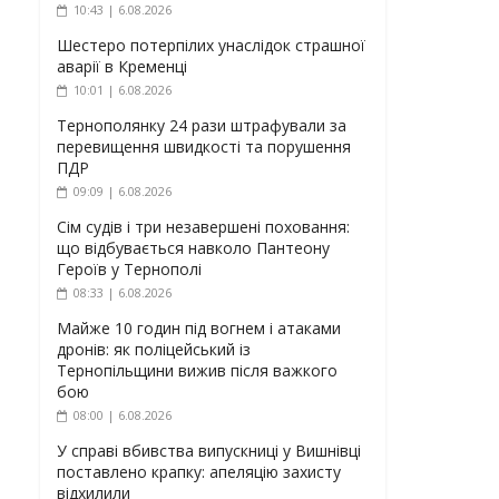
10:43 | 6.08.2026
Шестеро потерпілих унаслідок страшної
аварії в Кременці
10:01 | 6.08.2026
Тернополянку 24 рази штрафували за
перевищення швидкості та порушення
ПДР
09:09 | 6.08.2026
Сім судів і три незавершені поховання:
що відбувається навколо Пантеону
Героїв у Тернополі
08:33 | 6.08.2026
Майже 10 годин під вогнем і атаками
дронів: як поліцейський із
Тернопільщини вижив після важкого
бою
08:00 | 6.08.2026
У справі вбивства випускниці у Вишнівці
поставлено крапку: апеляцію захисту
відхилили