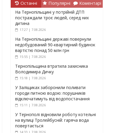
Останні
Популярні
Коментарі
На Тернопільщині у потрійній ДТП
постраждали троє людей, серед них
дитина
17:27 | 7.08.2026
На Тернопільщині державі повернули
недобудований 90-квартирний будинок
вартістю понад 50 млн грн
15:55 | 7.08.2026
Тернопільщина втратила захисника
Володимира Дичку
15:18 | 7.08.2026
У Заліщиках заборонили поливати
городи питною водою: порушників
відключатимуть від водопостачання
15:11 | 7.08.2026
У Тернополі відновили роботу котельні
на вулиці Тролейбусній: гаряча вода
повертається
14:33 | 7.08.2026