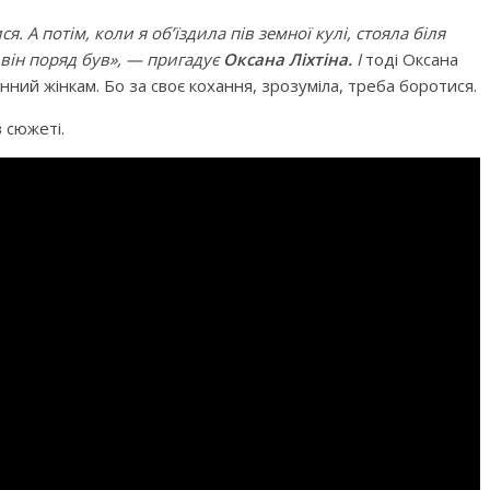
. А потім, коли я об’їздила пів земної кулі, стояла біля
 він поряд був», — пригадує
Оксана Ліхтіна.
І
тоді Оксана
ний жінкам. Бо за своє кохання, зрозуміла, треба боротися.
 сюжеті.