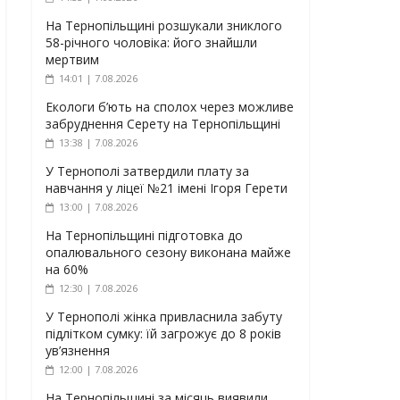
На Тернопільщині розшукали зниклого
58-річного чоловіка: його знайшли
мертвим
14:01 | 7.08.2026
Екологи б’ють на сполох через можливе
забруднення Серету на Тернопільщині
13:38 | 7.08.2026
У Тернополі затвердили плату за
навчання у ліцеї №21 імені Ігоря Герети
13:00 | 7.08.2026
На Тернопільщині підготовка до
опалювального сезону виконана майже
на 60%
12:30 | 7.08.2026
У Тернополі жінка привласнила забуту
підлітком сумку: їй загрожує до 8 років
ув’язнення
12:00 | 7.08.2026
На Тернопільщині за місяць виявили