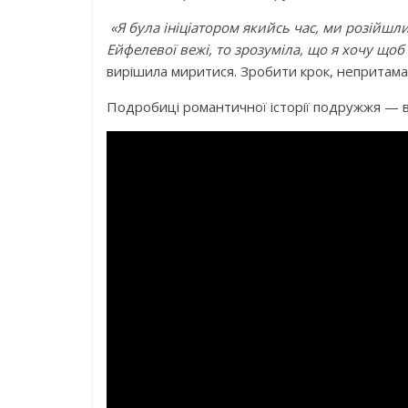
«Я була ініціатором якийсь час, ми розійшлися
Ейфелевої вежі, то зрозуміла, що я хочу щоб
вирішила миритися. Зробити крок, непритаман
Подробиці романтичної історії подружжя — в