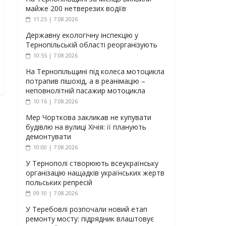
майже 200 нетверезих водіїв
11:25 | 7.08.2026
Державну екологічну інспекцію у
Тернопільській області реорганізують
10:55 | 7.08.2026
На Тернопільщині під колеса мотоцикла
потрапив пішохід, а в реанімацію –
неповнолітній пасажир мотоцикла
10:16 | 7.08.2026
Мер Чорткова закликав не купувати
будівлю на вулиці Хічія: її планують
демонтувати
10:00 | 7.08.2026
У Тернополі створюють всеукраїнську
організацію нащадків українських жертв
польських репресій
09:10 | 7.08.2026
У Теребовлі розпочали новий етап
ремонту мосту: підрядник влаштовує