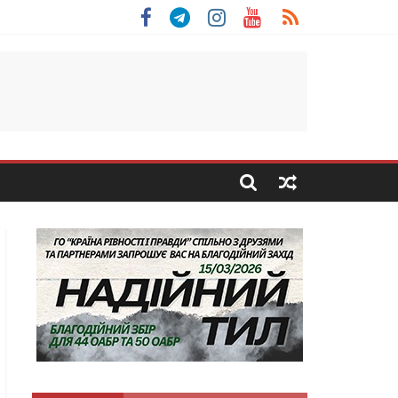
 Скоробогатий з Тернопільщини