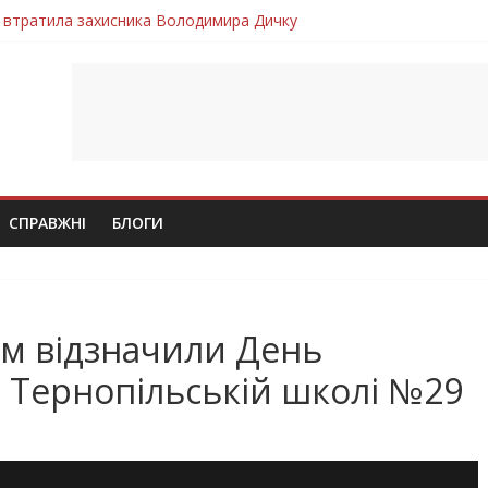
 втратила захисника Володимира Дичку
лим безвісти, – Ангелом додому повертається захисник Михайло
ув молодий захисник Дмитро Березко з Тернопільщини
 втратила захисника Володимира Вельму
втратила молодого захисника Андрія Іскоростенського
СПРАВЖНІ
БЛОГИ
м відзначили День
в Тернопільській школі №29