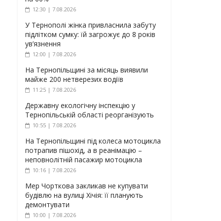
12:30 | 7.08.2026
У Тернополі жінка привласнила забуту
підлітком сумку: їй загрожує до 8 років
ув’язнення
12:00 | 7.08.2026
На Тернопільщині за місяць виявили
майже 200 нетверезих водіїв
11:25 | 7.08.2026
Державну екологічну інспекцію у
Тернопільській області реорганізують
10:55 | 7.08.2026
На Тернопільщині під колеса мотоцикла
потрапив пішохід, а в реанімацію –
неповнолітній пасажир мотоцикла
10:16 | 7.08.2026
Мер Чорткова закликав не купувати
будівлю на вулиці Хічія: її планують
демонтувати
10:00 | 7.08.2026