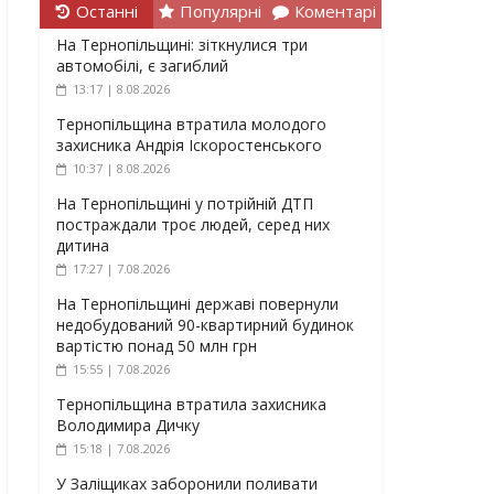
Останні
Популярні
Коментарі
На Тернопільщині: зіткнулися три
автомобілі, є загиблий
13:17 | 8.08.2026
Тернопільщина втратила молодого
захисника Андрія Іскоростенського
10:37 | 8.08.2026
На Тернопільщині у потрійній ДТП
постраждали троє людей, серед них
дитина
17:27 | 7.08.2026
На Тернопільщині державі повернули
недобудований 90-квартирний будинок
вартістю понад 50 млн грн
15:55 | 7.08.2026
Тернопільщина втратила захисника
Володимира Дичку
15:18 | 7.08.2026
У Заліщиках заборонили поливати