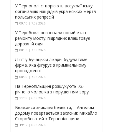
У Тернополі створюють всеукраїнську
організацію нащадків українських жертв
польських репресій
09:10 | 7.08.2026
У Теребовлі розпочали новий етап
ремонту мосту: підрядник влаштовує
дорожній одяг
08:33 | 7.08.2026
Ліфт у Бучацькій лікарні будуватиме
фірма, яка фігурує в кримінальному
провадженні
08:00 | 7.08.2026
На Тернопільщині розшукують 72-
річного чоловіка з порушенням зору
21:08 | 6.08.2026
Вважався зниклим безвісти, – Ангелом
додому повертається захисник Михайло
Скоробогатий з Тернопільщини
19:32 | 6.08.2026