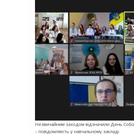
Незвичайним заходом відзначили День Соборн
– повідомляють у навчальному закладі.