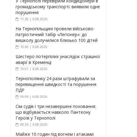
У Тернополі перевірили кондиціонери в
громадському транспорті: виявили одне
порушення
11:30 | 6.08.2026
На Тернопільщині провели військово-
патріотичний табір «Легіонер»: до
вишколу долучилися близько 100 дітей
10:43 | 6.08.2026
Шестеро потерпілих унаслідок страшної
аварії в Кременці
10:01 | 6.08.2026
Тернополянку 24 рази штрафували за
перевищення швидкості та порушення
ПДР
09:09 | 6.08.2026
Сім судів і три незавершені поховання:
що відбувається навколо Пантеону
Героїв у Тернополі
08:33 | 6.08.2026
Майже 10 годин під вогнем і атаками