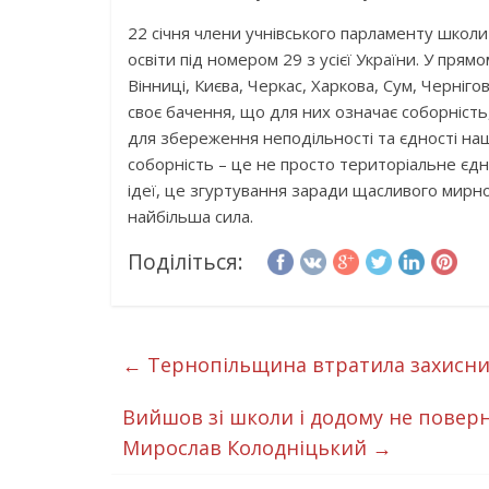
22 січня члени учнівського парламенту школ
освіти під номером 29 з усієї України. У прям
Вінниці, Києва, Черкас, Харкова, Сум, Черніг
своє бачення, що для них означає соборність
для збереження неподільності та єдності на
соборність – це не просто територіальне єдн
ідеї, це згуртування заради щасливого мирно
найбільша сила.
Поділіться:
←
Тернопільщина втратила захисни
Вийшов зі школи і додому не поверн
Мирослав Колодніцький
→