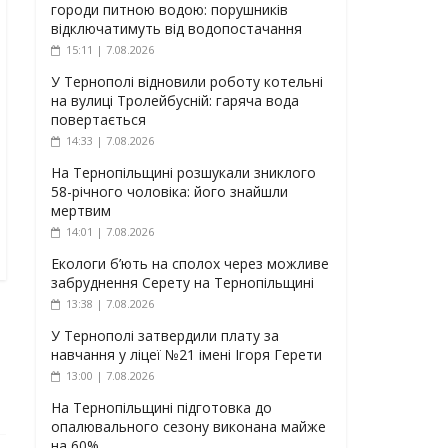
городи питною водою: порушників
відключатимуть від водопостачання
15:11 | 7.08.2026
У Тернополі відновили роботу котельні
на вулиці Тролейбусній: гаряча вода
повертається
14:33 | 7.08.2026
На Тернопільщині розшукали зниклого
58-річного чоловіка: його знайшли
мертвим
14:01 | 7.08.2026
Екологи б’ють на сполох через можливе
забруднення Серету на Тернопільщині
13:38 | 7.08.2026
У Тернополі затвердили плату за
навчання у ліцеї №21 імені Ігоря Герети
13:00 | 7.08.2026
На Тернопільщині підготовка до
опалювального сезону виконана майже
на 60%