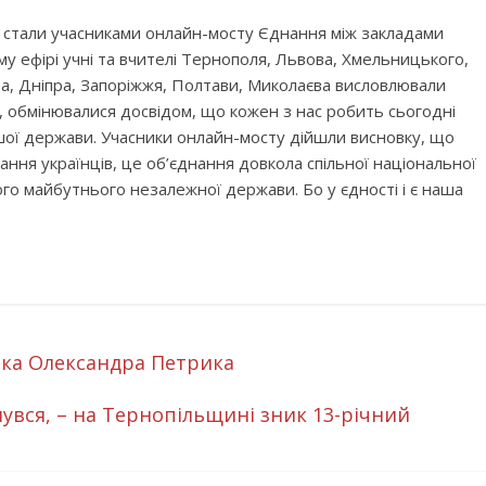
и стали учасниками онлайн-мосту Єднання між закладами
ому ефірі учні та вчителі Тернополя, Львова, Хмельницького,
ова, Дніпра, Запоріжжя, Полтави, Миколаєва висловлювали
, обмінювалися досвідом, що кожен з нас робить сьогодні
шої держави. Учасники онлайн-мосту дійшли висновку, що
ання українців, це об’єднання довкола спільної національної
го майбутнього незалежної держави. Бо у єдності і є наша
ка Олександра Петрика
увся, – на Тернопільщині зник 13-річний