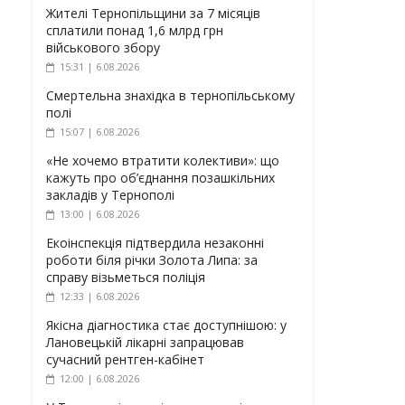
Жителі Тернопільщини за 7 місяців
сплатили понад 1,6 млрд грн
військового збору
15:31 | 6.08.2026
Смертельна знахідка в тернопільському
полі
15:07 | 6.08.2026
«Не хочемо втратити колективи»: що
кажуть про об’єднання позашкільних
закладів у Тернополі
13:00 | 6.08.2026
Екоінспекція підтвердила незаконні
роботи біля річки Золота Липа: за
справу візьметься поліція
12:33 | 6.08.2026
Якісна діагностика стає доступнішою: у
Лановецькій лікарні запрацював
сучасний рентген-кабінет
12:00 | 6.08.2026