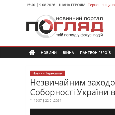
Skip
15:40 | 9.08.2026
ШАНА ГЕРОЯМ:
Тернопільщина
to
Вважався зник
content
ПОГЛЯД
На війні загин
Тернопільщина
Тернопільщина 
Новини
Тернополя.
Тернопільські
новини
НОВИНИ
ВІЙНА
ПАНТЕОН ГЕРОЇВ
та
події
Новини Тернополя
Незвичайним заходо
Соборності України 
19:37 | 22.01.2024