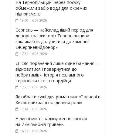
На Тернопільщині через посуху
обмежили забір води для окремих
підприємств
18:00 | 6.08.2026
Серпень — найскладніший період для
донорства: жителів Тернопільщини
закликають долучитися до кампанії
«ЯСерпневийДонор»
17:34 | 6.08.2026
«Після поранення лише одне бажання –
відновитися і повернутися до
побратимів». Історія незламного
тернопільського гвардійця
17:26 | 6.08.2026
Як обрати суші для романтичної вечері в
Києві: найкращі поєднання ролів
17:14 | 6.08.2026
У липні митні надходження зросли
на 77мільйонів гривень
16:27 | 6.08.2026