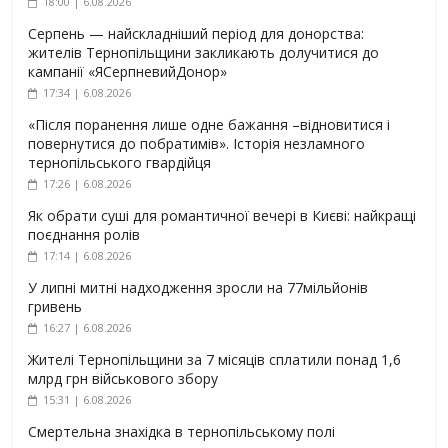
18:00 | 6.08.2026
Серпень — найскладніший період для донорства:
жителів Тернопільщини закликають долучитися до
кампанії «ЯСерпневийДонор»
17:34 | 6.08.2026
«Після поранення лише одне бажання –відновитися і
повернутися до побратимів». Історія незламного
тернопільського гвардійця
17:26 | 6.08.2026
Як обрати суші для романтичної вечері в Києві: найкращі
поєднання ролів
17:14 | 6.08.2026
У липні митні надходження зросли на 77мільйонів
гривень
16:27 | 6.08.2026
Жителі Тернопільщини за 7 місяців сплатили понад 1,6
млрд грн військового збору
15:31 | 6.08.2026
Смертельна знахідка в тернопільському полі