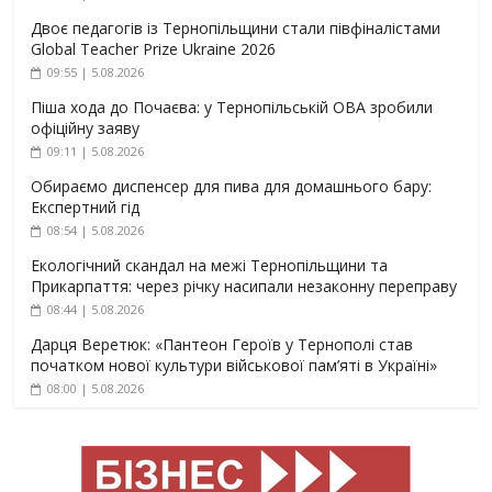
Двоє педагогів із Тернопільщини стали півфіналістами
Global Teacher Prize Ukraine 2026
09:55 | 5.08.2026
Піша хода до Почаєва: у Тернопільській ОВА зробили
офіційну заяву
09:11 | 5.08.2026
Обираємо диспенсер для пива для домашнього бару:
Експертний гід
08:54 | 5.08.2026
Екологічний скандал на межі Тернопільщини та
Прикарпаття: через річку насипали незаконну переправу
08:44 | 5.08.2026
Дарця Веретюк: «Пантеон Героїв у Тернополі став
початком нової культури військової пам’яті в Україні»
08:00 | 5.08.2026