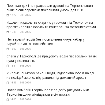
Протікав дах і не працювали душові: на Тернопільщині
лише після перевірки покращили умови для ВПО
17:22 | 5.08.2026
«Щодня надходять скарги»: у громаді під Тернополем
просять поліцію посилити контроль за мотоциклістами
16:38 | 5.08.2026
Нетверезий водій без посвідчення кинув хабар у
службове авто поліцейських
16:00 | 5.08.2026
Спека у Тернополі: де працюють водні парасольки та які
вулиці поливають
15:11 | 5.08.2026
У Кременецькому районі водія, підозрюваного в наїзді
на поліцейського, відправили під домашній арешт
14:33 | 5.08.2026
Палав комбайн і горіли поля: за добу рятувальники
Тернопільщини ліквідували вісім пожеж
14:00 | 5.08.2026