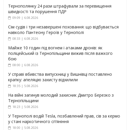
Тернополянку 24 рази штрафували за перевищення
швидкості та порушення ПДР
09:09 | 6.08.2026
Сім судів і три незавершені поховання: що відбувається
навколо Пантеону Героїв у Тернополі
08:33 | 6.08.2026
Майже 10 годин під вогнем і атаками дронів: як
поліцейський із Тернопільщини вижив після важкого
бою
08:00 | 6.08.2026
У справі вбивства випускниці у Вишнівці поставлено
крапку: апеляцію захисту відхилили
18:35 | 5.08.2026
На війні загинув молодий захисник Дмитро Березко з
Тернопільщини
18:23 | 5.08.2026
У Тернополі водій Tesla, позбавлений прав, сів за кермо
у стані наркотичного сп’яніння
18:00 | 5.08.2026