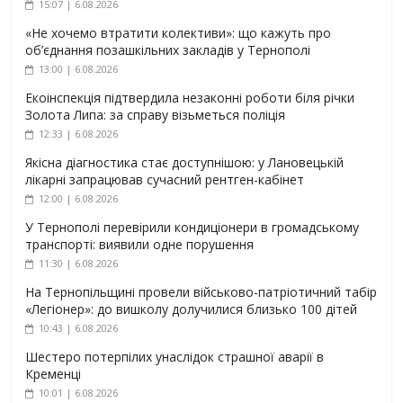
15:07 | 6.08.2026
«Не хочемо втратити колективи»: що кажуть про
об’єднання позашкільних закладів у Тернополі
13:00 | 6.08.2026
Екоінспекція підтвердила незаконні роботи біля річки
Золота Липа: за справу візьметься поліція
12:33 | 6.08.2026
Якісна діагностика стає доступнішою: у Лановецькій
лікарні запрацював сучасний рентген-кабінет
12:00 | 6.08.2026
У Тернополі перевірили кондиціонери в громадському
транспорті: виявили одне порушення
11:30 | 6.08.2026
На Тернопільщині провели військово-патріотичний табір
«Легіонер»: до вишколу долучилися близько 100 дітей
10:43 | 6.08.2026
Шестеро потерпілих унаслідок страшної аварії в
Кременці
10:01 | 6.08.2026