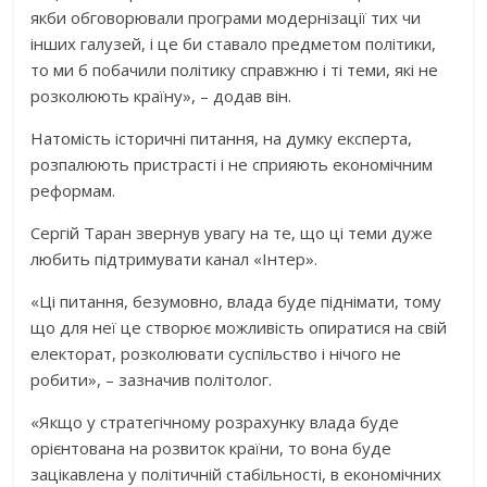
якби обговорювали програми модернізації тих чи
інших галузей, і це би ставало предметом політики,
то ми б побачили політику справжню і ті теми, які не
розколюють країну», – додав він.
Натомість історичні питання, на думку експерта,
розпалюють пристрасті і не сприяють економічним
реформам.
Сергій Таран звернув увагу на те, що ці теми дуже
любить підтримувати канал «Інтер».
«Ці питання, безумовно, влада буде піднімати, тому
що для неї це створює можливість опиратися на свій
електорат, розколювати суспільство і нічого не
робити», – зазначив політолог.
«Якщо у стратегічному розрахунку влада буде
орієнтована на розвиток країни, то вона буде
зацікавлена у політичній стабільності, в економічних