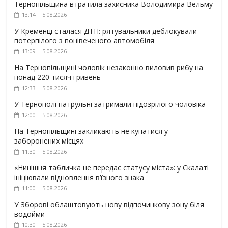
Тернопільщина втратила захисника Володимира Вельму
13:14 | 5.08.2026
У Кременці сталася ДТП: рятувальники деблокували
потерпілого з понівеченого автомобіля
13:09 | 5.08.2026
На Тернопільщині чоловік незаконно виловив рибу на
понад 220 тисяч гривень
12:33 | 5.08.2026
У Тернополі патрульні затримали підозрілого чоловіка
12:00 | 5.08.2026
На Тернопільщині закликають не купатися у
заборонених місцях
11:30 | 5.08.2026
«Нинішня табличка не передає статусу міста»: у Скалаті
ініціювали відновлення в’їзного знака
11:00 | 5.08.2026
У Зборові облаштовують нову відпочинкову зону біля
водойми
10:30 | 5.08.2026