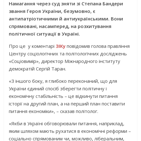
Намагання через суд зняти зі Степана Бандери
звання Героя України, безумовно, є
антипатріотичними й антиукраїнськими. Вони
спрямовані, насамперед, на розхитування
політичної ситуації в Україні.
Про це у коментарі
ЗІКу
повідомив голова правління
Центру соціологічних та політологічних досліджень
«Соціовимір», директор Міжнародного інституту
демократій Сергій Таран.
«З іншого боку, я глибоко переконаний, що для
України єдиний спосіб зберегти політичну і
економічну стабільність – це відкинути питання
історії на другий план, а на перший план поставити
питання економіки», – сказав політолог.
«Якби в Україні обговорювали питання, наприклад,
яким шляхом мають рухатися в економічні реформи –
соціально спрямованим чи, можливо, ліберальним,