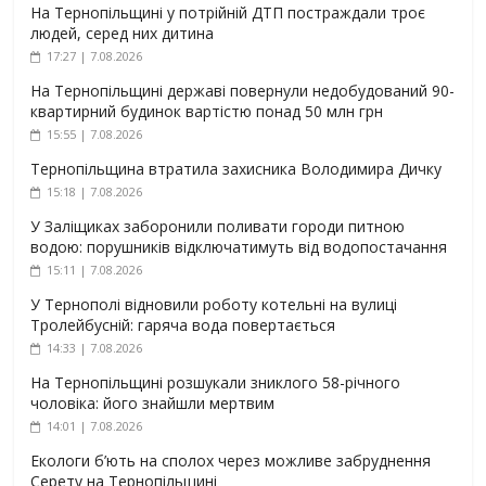
На Тернопільщині у потрійній ДТП постраждали троє
людей, серед них дитина
17:27 | 7.08.2026
На Тернопільщині державі повернули недобудований 90-
квартирний будинок вартістю понад 50 млн грн
15:55 | 7.08.2026
Тернопільщина втратила захисника Володимира Дичку
15:18 | 7.08.2026
У Заліщиках заборонили поливати городи питною
водою: порушників відключатимуть від водопостачання
15:11 | 7.08.2026
У Тернополі відновили роботу котельні на вулиці
Тролейбусній: гаряча вода повертається
14:33 | 7.08.2026
На Тернопільщині розшукали зниклого 58-річного
чоловіка: його знайшли мертвим
14:01 | 7.08.2026
Екологи б’ють на сполох через можливе забруднення
Серету на Тернопільщині