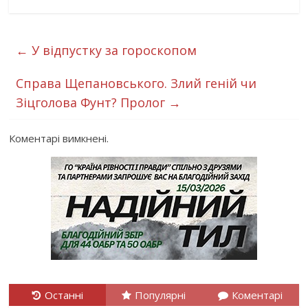
←
У відпустку за гороскопом
Справа Щепановського. Злий геній чи
Зіцголова Фунт? Пролог
→
Коментарі вимкнені.
Останні
Популярні
Коментарі