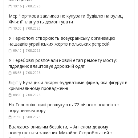
10:16 | 7.08.2026
Мер Чорткова закликав не купувати будівлю на вулиці
Хічія: її планують демонтувати
10:00 | 7.08.2026
У Тернополі створюють всеукраїнську організацію
нащадків українських жертв польських репресій
09:10 | 7.08.2026
У Теребовлі розпочали новий етап ремонту мосту:
підрядник влаштовує дорожній одяг
08:33 | 7.08.2026
Ліфт у Бучацькій лікарні будуватиме фірма, яка фігурує в
кримінальному провадженні
08:00 | 7.08.2026
На Тернопільщині розшукують 72-річного чоловіка з
порушенням зору
21:08 | 6.08.2026
Вважався зниклим безвісти, – Ангелом додому
повертається захисник Михайло Скоробогатий з