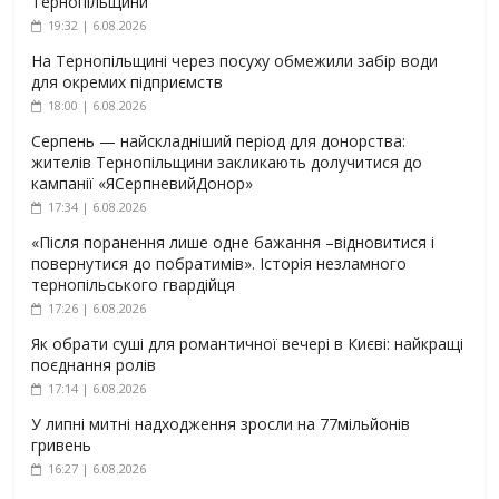
Тернопільщини
19:32 | 6.08.2026
На Тернопільщині через посуху обмежили забір води
для окремих підприємств
18:00 | 6.08.2026
Серпень — найскладніший період для донорства:
жителів Тернопільщини закликають долучитися до
кампанії «ЯСерпневийДонор»
17:34 | 6.08.2026
«Після поранення лише одне бажання –відновитися і
повернутися до побратимів». Історія незламного
тернопільського гвардійця
17:26 | 6.08.2026
Як обрати суші для романтичної вечері в Києві: найкращі
поєднання ролів
17:14 | 6.08.2026
У липні митні надходження зросли на 77мільйонів
гривень
16:27 | 6.08.2026