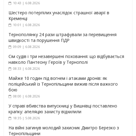
10:43 | 6.08.2026
Шестеро потерпілих унаслідок страшної аварії в
Кременці
10:01 | 6.08.2026
Тернополянку 24 рази штрафували за перевищення
швидкості та порушення ПДР
09:09 | 6.08.2026
Сім судів і три незавершені поховання: що відбувається
навколо Пантеону Героїв у Тернополі
08:33 | 6.08.2026
Майже 10 годин під вогнем і атаками дронів: як
поліцейський із Тернопільщини вижив після важкого
бою
08:00 | 6.08.2026
У справі вбивства випускниці у Вишнівці поставлено
крапку: апеляцію захисту відхилили
18:35 | 5.08.2026
На війні загинув молодий захисник Дмитро Березко з
Тернопільщини