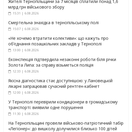
Жителі Тернопільщини за 7 місяців сплатили понад 1,6
млрд грн військового збору
15:31 | 6.08.2026
Смертельна знахідка в тернопільському полі
15:07 | 6.08.2026
«Не хочемо втратити колективи»: що кажуть про
об’єднання позашкільних закладів у Тернополі
13:00 | 6.08.2026
Екоінспекція підтвердила незаконні роботи біля річки
Золота Липа: за справу візьметься поліція
12:33 | 6.08.2026
Якісна діагностика стає доступнішою: у Лановецькій
лікарні запрацював сучасний рентген-кабінет
12:00 | 6.08.2026
У Тернополі перевірили кондиціонери в громадському
транспорті: виявили одне порушення
11:30 | 6.08.2026
На Тернопільщині провели військово-патріотичний табір
«Легіонер»: до вишколу долучилися близько 100 дітей