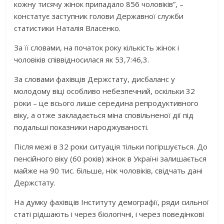
кожну тисячу жінок припадало 856 чоловіків”, –
констатує заступник голови Державної служби
статистики Наталія Власенко.
За її словами, на початок року кількість жінок і
чоловіків співвідносилася як 53,7:46,3.
За словами фахівців Держстату, дисбаланс у
молодому віці особливо небезпечний, оскільки 32
роки – це всього лише середина репродуктивного
віку, а отже закладається міна сповільненої дії під
подальші показники народжуваності.
Після межі в 32 роки ситуація тільки погіршується. До
пенсійного віку (60 років) жінок в Україні залишається
майже на 90 тис. більше, ніж чоловіків, свідчать дані
Держстату.
На думку фахівців Інституту демографії, ряди сильної
статі рідшають і через біологічні, і через поведінкові