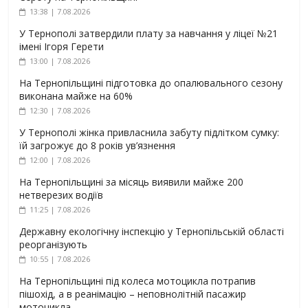
13:38 | 7.08.2026
У Тернополі затвердили плату за навчання у ліцеї №21
імені Ігоря Герети
13:00 | 7.08.2026
На Тернопільщині підготовка до опалювального сезону
виконана майже на 60%
12:30 | 7.08.2026
У Тернополі жінка привласнила забуту підлітком сумку:
їй загрожує до 8 років ув’язнення
12:00 | 7.08.2026
На Тернопільщині за місяць виявили майже 200
нетверезих водіїв
11:25 | 7.08.2026
Державну екологічну інспекцію у Тернопільській області
реорганізують
10:55 | 7.08.2026
На Тернопільщині під колеса мотоцикла потрапив
пішохід, а в реанімацію – неповнолітній пасажир
мотоцикла