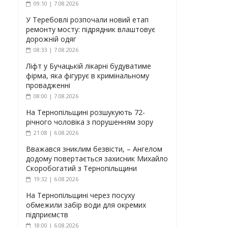
09:10 | 7.08.2026
У Теребовлі розпочали новий етап
ремонту мосту: підрядник влаштовує
дорожній одяг
08:33 | 7.08.2026
Ліфт у Бучацькій лікарні будуватиме
фірма, яка фігурує в кримінальному
провадженні
08:00 | 7.08.2026
На Тернопільщині розшукують 72-
річного чоловіка з порушенням зору
21:08 | 6.08.2026
Вважався зниклим безвісти, – Ангелом
додому повертається захисник Михайло
Скоробогатий з Тернопільщини
19:32 | 6.08.2026
На Тернопільщині через посуху
обмежили забір води для окремих
підприємств
18:00 | 6.08.2026