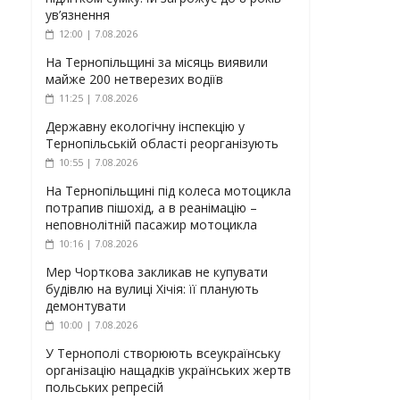
ув’язнення
12:00 | 7.08.2026
На Тернопільщині за місяць виявили
майже 200 нетверезих водіїв
11:25 | 7.08.2026
Державну екологічну інспекцію у
Тернопільській області реорганізують
10:55 | 7.08.2026
На Тернопільщині під колеса мотоцикла
потрапив пішохід, а в реанімацію –
неповнолітній пасажир мотоцикла
10:16 | 7.08.2026
Мер Чорткова закликав не купувати
будівлю на вулиці Хічія: її планують
демонтувати
10:00 | 7.08.2026
У Тернополі створюють всеукраїнську
організацію нащадків українських жертв
польських репресій