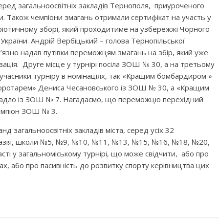
серед загальноосвітніх закладів Тернополя, приуроченого
йни. Також чемпіони змагань отримали сертифікат на участь у
ріотичному зборі, який проходитиме на узбережжі Чорного
 України. Андрій Вербіцький – голова Тернопільської
’язно надав путівки переможцям змагань на збір, який уже
зація. Друге місце у турнірі посіла ЗОШ № 30, а на третьому
 учасники турніру в номінаціях, так «Кращим бомбардиром »
ротарем» Дениса Чесановського із ЗОШ № 30, а «Кращим
 Бадло із ЗОШ № 7. Нагадаємо, що переможцю перехідний
мпіон ЗОШ № 3.
нд загальноосвітніх закладів міста, серед усіх 32
назія, школи №5, №9, №10, №11, №13, №15, №16, №18, №20,
сті у загальноміському турнірі, що може свідчити, або про
х, або про пасивність до розвитку спорту керівництва цих