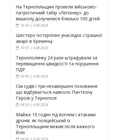
На Тернопільщині провели військово-
патріотичний табір «Легіонер»: до
вишколу долучилися близько 100 дітей
10:43 | 6.08.2026
Шестеро потерпілих унаслідок страшної
аварії в Кременці
10:01 | 6.08.2026
Тернополянку 24 рази штрафували за
перевищення швидкості та порушення
ПДР
09:09 | 6.08.2026
Сім судів і три незавершені поховання:
що відбувається навколо Пантеону
Героїв у Тернополі
08:33 | 6.08.2026
Майже 10 годин під вогнем і атаками
дронів: як поліцейський із
Тернопільщини вижив після важкого
бою
08:00 | 6.08.2026