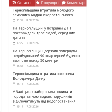
Останні
Популярні
Коментарі
Тернопільщина втратила молодого
захисника Андрія Іскоростенського
10:37 | 8.08.2026
На Тернопільщині у потрійній ДТП
постраждали троє людей, серед них
дитина
17:27 | 7.08.2026
На Тернопільщині державі повернули
недобудований 90-квартирний будинок
вартістю понад 50 млн грн
15:55 | 7.08.2026
Тернопільщина втратила захисника
Володимира Дичку
15:18 | 7.08.2026
У Заліщиках заборонили поливати
городи питною водою: порушників
відключатимуть від водопостачання
15:11 | 7.08.2026