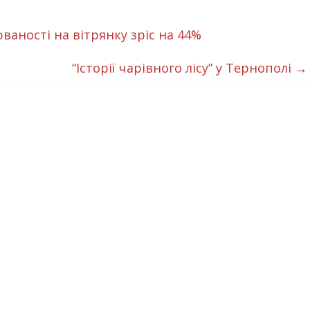
аності на вітрянку зріс на 44%
“Історії чарівного лісу” у Тернополі
→