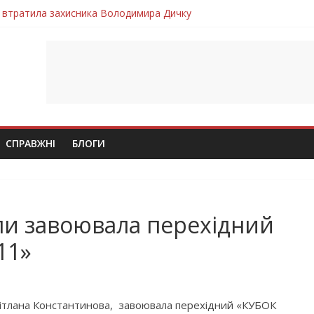
 втратила захисника Володимира Дичку
лим безвісти, – Ангелом додому повертається захисник Михайло
ув молодий захисник Дмитро Березко з Тернопільщини
 втратила захисника Володимира Вельму
втратила молодого захисника Андрія Іскоростенського
СПРАВЖНІ
БЛОГИ
ли завоювала перехідний
11»
вітлана Константинова, завоювала перехідний «КУБОК