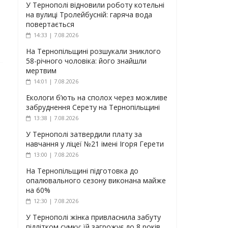
У Тернополі відновили роботу котельні
на вулиці Тролейбусній: гаряча вода
повертається
14:33 | 7.08.2026
На Тернопільщині розшукали зниклого
58-річного чоловіка: його знайшли
мертвим
14:01 | 7.08.2026
Екологи б’ють на сполох через можливе
забруднення Серету на Тернопільщині
13:38 | 7.08.2026
У Тернополі затвердили плату за
навчання у ліцеї №21 імені Ігоря Герети
13:00 | 7.08.2026
На Тернопільщині підготовка до
опалювального сезону виконана майже
на 60%
12:30 | 7.08.2026
У Тернополі жінка привласнила забуту
підлітком сумку: їй загрожує до 8 років