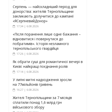
Серпень — найскладніший період для
донорства: жителів Тернопільщини
закликають долучитися до кампанії
«ЯСерпневийДонор»
17:34 | 6.08.2026
«Після поранення лише одне бажання –
відновитися і повернутися до
побратимів». Історія незламного
тернопільського гвардійця
17:26 | 6.08.2026
Як обрати суші для романтичної вечері в
Києві: найкращі поєднання ролів
17:14 | 6.08.2026
У липні митні надходження зросли
на 77мільйонів гривень
16:27 | 6.08.2026
Жителі Тернопільщини за 7 місяців
сплатили понад 1,6 млрд грн
військового збору