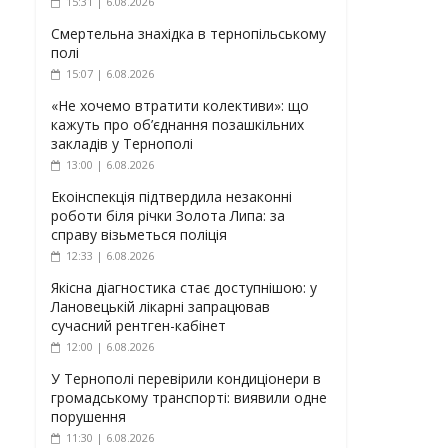
15:31 | 6.08.2026
Смертельна знахідка в тернопільському
полі
15:07 | 6.08.2026
«Не хочемо втратити колективи»: що
кажуть про об’єднання позашкільних
закладів у Тернополі
13:00 | 6.08.2026
Екоінспекція підтвердила незаконні
роботи біля річки Золота Липа: за
справу візьметься поліція
12:33 | 6.08.2026
Якісна діагностика стає доступнішою: у
Лановецькій лікарні запрацював
сучасний рентген-кабінет
12:00 | 6.08.2026
У Тернополі перевірили кондиціонери в
громадському транспорті: виявили одне
порушення
11:30 | 6.08.2026