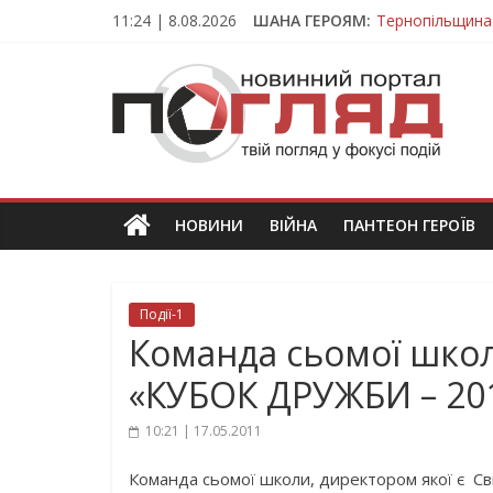
Skip
11:24 | 8.08.2026
ШАНА ГЕРОЯМ:
Тернопільщина
to
Вважався зник
content
ПОГЛЯД
На війні загин
Тернопільщина
Тернопільщина 
Новини
Тернополя.
Тернопільські
новини
НОВИНИ
ВІЙНА
ПАНТЕОН ГЕРОЇВ
та
події
Події-1
Команда сьомої шко
«КУБОК ДРУЖБИ – 20
10:21 | 17.05.2011
Команда сьомої школи, директором якої є С