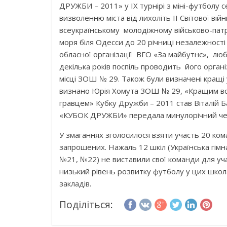
ДРУЖБИ – 2011» у ІХ турнірі з міні-футболу 
визволенню міста від лихоліть ІІ Світової ві
всеукраїнському молодіжному військово-пат
моря біля Одесси до 20 річниці незалежності
обласної організації ВГО «За майбутнє», люб
декілька років поспіль проводить його органі
місці ЗОШ № 29. Також були визначені кращі
визнано Юрія Хомута ЗОШ № 29, «Кращим во
гравцем» Кубку Дружби – 2011 став Віталій
«КУБОК ДРУЖБИ» передала минулорічний че
У змаганнях зголосилося взяти участь 20 кома
запрошених. Нажаль 12 шкіл (Українська гім
№21, №22) не виставили свої команди для уча
низький рівень розвитку футболу у цих школа
закладів.
Поділіться: