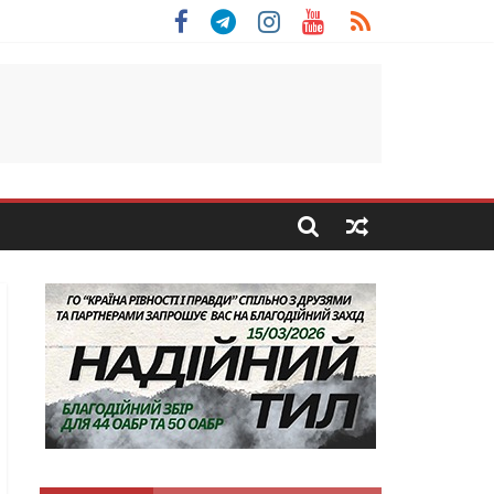
 Скоробогатий з Тернопільщини