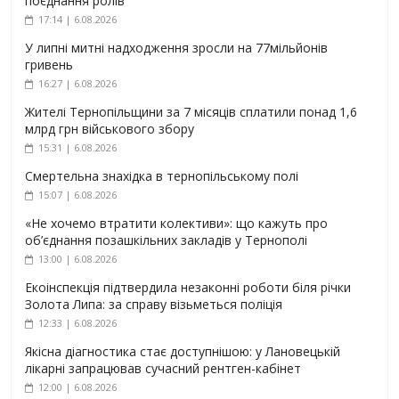
поєднання ролів
17:14 | 6.08.2026
У липні митні надходження зросли на 77мільйонів
гривень
16:27 | 6.08.2026
Жителі Тернопільщини за 7 місяців сплатили понад 1,6
млрд грн військового збору
15:31 | 6.08.2026
Смертельна знахідка в тернопільському полі
15:07 | 6.08.2026
«Не хочемо втратити колективи»: що кажуть про
об’єднання позашкільних закладів у Тернополі
13:00 | 6.08.2026
Екоінспекція підтвердила незаконні роботи біля річки
Золота Липа: за справу візьметься поліція
12:33 | 6.08.2026
Якісна діагностика стає доступнішою: у Лановецькій
лікарні запрацював сучасний рентген-кабінет
12:00 | 6.08.2026