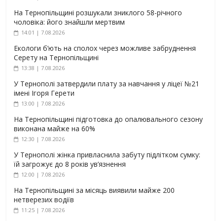
На Тернопільщині розшукали зниклого 58-річного
чоловіка: його знайшли мертвим
14:01 | 7.08.2026
Екологи б’ють на сполох через можливе забруднення
Серету на Тернопільщині
13:38 | 7.08.2026
У Тернополі затвердили плату за навчання у ліцеї №21
імені Ігоря Герети
13:00 | 7.08.2026
На Тернопільщині підготовка до опалювального сезону
виконана майже на 60%
12:30 | 7.08.2026
У Тернополі жінка привласнила забуту підлітком сумку:
їй загрожує до 8 років ув’язнення
12:00 | 7.08.2026
На Тернопільщині за місяць виявили майже 200
нетверезих водіїв
11:25 | 7.08.2026