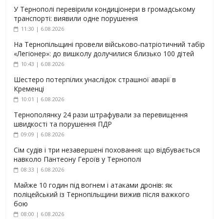
У Тернополі перевірили кондиціонери в громадському
транспорті: виявили одне порушення
11:30 | 6.08.2026
На Тернопільщині провели військово-патріотичний табір
«Легіонер»: до вишколу долучилися близько 100 дітей
10:43 | 6.08.2026
Шестеро потерпілих унаслідок страшної аварії в
Кременці
10:01 | 6.08.2026
Тернополянку 24 рази штрафували за перевищення
швидкості та порушення ПДР
09:09 | 6.08.2026
Сім судів і три незавершені поховання: що відбувається
навколо Пантеону Героїв у Тернополі
08:33 | 6.08.2026
Майже 10 годин під вогнем і атаками дронів: як
поліцейський із Тернопільщини вижив після важкого
бою
08:00 | 6.08.2026