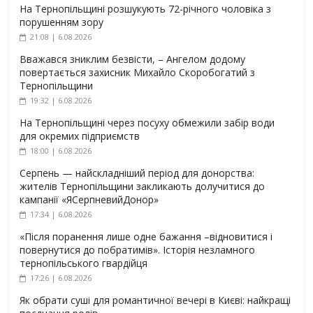
На Тернопільщині розшукують 72-річного чоловіка з
порушенням зору
21:08 | 6.08.2026
Вважався зниклим безвісти, – Ангелом додому
повертається захисник Михайло Скоробогатий з
Тернопільщини
19:32 | 6.08.2026
На Тернопільщині через посуху обмежили забір води
для окремих підприємств
18:00 | 6.08.2026
Серпень — найскладніший період для донорства:
жителів Тернопільщини закликають долучитися до
кампанії «ЯСерпневийДонор»
17:34 | 6.08.2026
«Після поранення лише одне бажання –відновитися і
повернутися до побратимів». Історія незламного
тернопільського гвардійця
17:26 | 6.08.2026
Як обрати суші для романтичної вечері в Києві: найкращі