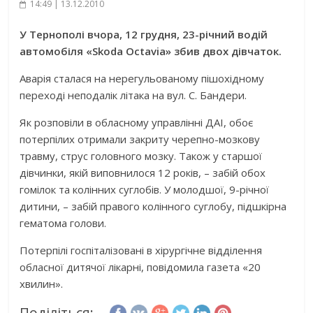
14:49 | 13.12.2010
У Тернополі вчора, 12 грудня, 23-річний водій
автомобіля «Skoda Octavia» збив двох дівчаток.
Аварія сталася на нерегульованому пішохідному
переході неподалік літака на вул. С. Бандери.
Як розповіли в обласному управлінні ДАІ, обоє
потерпілих отримали закриту черепно-мозкову
травму, струс головного мозку. Також у старшої
дівчинки, якій виповнилося 12 років, – забій обох
гомілок та колінних суглобів. У молодшої, 9-річної
дитини, – забій правого колінного суглобу, підшкірна
гематома голови.
Потерпілі госпіталізовані в хірургічне відділення
обласної дитячої лікарні, повідомила газета «20
хвилин».
Поділіться: