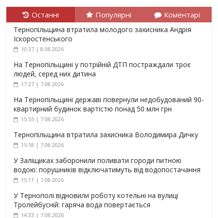
Останні
Популярні
Коментарі
Тернопільщина втратила молодого захисника Андрія
Іскоростенського
10:37 | 8.08.2026
На Тернопільщині у потрійній ДТП постраждали троє
людей, серед них дитина
17:27 | 7.08.2026
На Тернопільщині державі повернули недобудований 90-
квартирний будинок вартістю понад 50 млн грн
15:55 | 7.08.2026
Тернопільщина втратила захисника Володимира Дичку
15:18 | 7.08.2026
У Заліщиках заборонили поливати городи питною
водою: порушників відключатимуть від водопостачання
15:11 | 7.08.2026
У Тернополі відновили роботу котельні на вулиці
Тролейбусній: гаряча вода повертається
14:33 | 7.08.2026