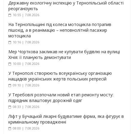
Державну екологічну інспекцію у Тернопільській області
реорганізують
10:55 | 7.08.2026
На Тернопільщині під колеса мотоцикла потрапив
пішохід, а в реанімацію – неповнолітній пасажир
мотоцикла
10:16 | 7.08.2026
Мер Чорткова закликав не купувати будівлю на вулиці
Хічія: її планують демонтувати
10:00 | 7.08.2026
У Тернополі створюють всеукраїнську організацію
нащадків українських жертв польських репресій
09:10 | 7.08.2026
У Теребовлі розпочали новий етап ремонту мосту:
підрядник влаштовує дорожній одяг
08:33 | 7.08.2026
Ліфт у Бучацькій лікарні будуватиме фірма, яка фігурує в
кримінальному провадженні
08:00 | 7.08.2026