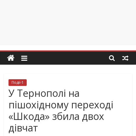
Події-1
У Тернополі на
пішохідному переході
«Шкода» збила двох
дівчат