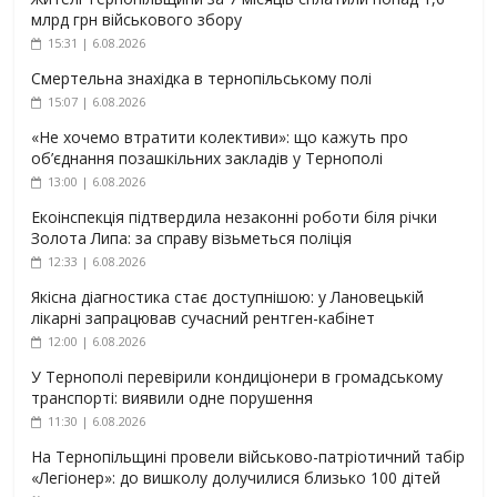
млрд грн військового збору
15:31 | 6.08.2026
Смертельна знахідка в тернопільському полі
15:07 | 6.08.2026
«Не хочемо втратити колективи»: що кажуть про
об’єднання позашкільних закладів у Тернополі
13:00 | 6.08.2026
Екоінспекція підтвердила незаконні роботи біля річки
Золота Липа: за справу візьметься поліція
12:33 | 6.08.2026
Якісна діагностика стає доступнішою: у Лановецькій
лікарні запрацював сучасний рентген-кабінет
12:00 | 6.08.2026
У Тернополі перевірили кондиціонери в громадському
транспорті: виявили одне порушення
11:30 | 6.08.2026
На Тернопільщині провели військово-патріотичний табір
«Легіонер»: до вишколу долучилися близько 100 дітей