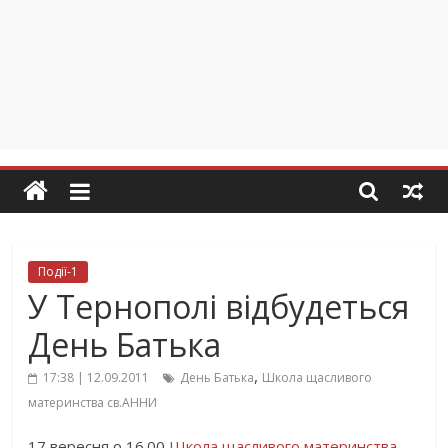
Події-1
У Тернополі відбудеться
День Батька
,
17:38 | 12.09.2011
День Батька
Школа щасливого
материнства св.АННИ
17 вересня о 16.00
Школа щасливого материнства