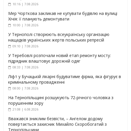
10:16 | 7.08.2026
Мер Чорткова закликав не купувати будівлю на вулиці
Хічія: її планують демонтувати
10:00 | 7.08.2026
У Тернополі створюють всеукраїнську організацію
нащадків українських жертв польських репресій
09:10 | 7.08.2026
У Теребовлі розпочали новий етап ремонту мосту:
підрядник влаштовує дорожній одяг
08:33 | 7.08.2026
Ліфт у Бучацькій лікарні будуватиме фірма, яка фігурує в
кримінальному провадженні
08:00 | 7.08.2026
На Тернопільщині розшукують 72-річного чоловіка з
порушенням зору
21:08 | 6.08.2026
Вважався зниклим безвісти, – Ангелом додому
повертається захисник Михайло Скоробогатий з
Тернопільщини