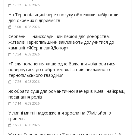
19:32 | 6.08.2026
На Тернопільщині через посуху обмежили забір води
для окремих підприємств
18:00 | 6.08.2026
Серпень — найскладніший період для донорства:
жителів Тернопільщини закликають долучитися до
кампанії «ЯСерпневийДонор»
17:34 | 6.08.2026
«Після поранення лише одне бажання –відновитися і
повернутися до побратимів». Історія незламного
тернопільського гвардійця
17:26 | 6.08.2026
Як обрати суші для романтичної вечері в Києві: найкращі
поєднання ролів
17:14 | 6.08.2026
У липні митні надходження зросли на 77мільйонів
гривень
16:27 | 6.08.2026
Жителі Тернопільщини за 7 місяців сплатили понад 1,6