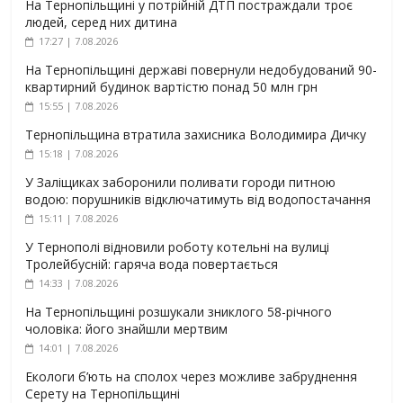
На Тернопільщині у потрійній ДТП постраждали троє
людей, серед них дитина
17:27 | 7.08.2026
На Тернопільщині державі повернули недобудований 90-
квартирний будинок вартістю понад 50 млн грн
15:55 | 7.08.2026
Тернопільщина втратила захисника Володимира Дичку
15:18 | 7.08.2026
У Заліщиках заборонили поливати городи питною
водою: порушників відключатимуть від водопостачання
15:11 | 7.08.2026
У Тернополі відновили роботу котельні на вулиці
Тролейбусній: гаряча вода повертається
14:33 | 7.08.2026
На Тернопільщині розшукали зниклого 58-річного
чоловіка: його знайшли мертвим
14:01 | 7.08.2026
Екологи б’ють на сполох через можливе забруднення
Серету на Тернопільщині