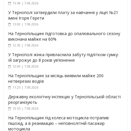
13:38 | 7.08.2026
У Тернополі затвердили плату за навчання у ліцеї №21
імені Ігоря Герети
13:00 | 7.08.2026
На Тернопільщині підготовка до опалювального сезону
виконана майже на 60%
12:30 | 7.08.2026
У Тернополі жінка привласнила забуту підлітком сумку:
їй загрожує до 8 років ув’язнення
12:00 | 7.08.2026
На Тернопільщині за місяць виявили майже 200
нетверезих водіїв
11:25 | 7.08.2026
Державну екологічну інспекцію у Тернопільській області
реорганізують
10:55 | 7.08.2026
На Тернопільщині під колеса мотоцикла потрапив
пішохід, а в реанімацію – неповнолітній пасажир
мотоцикла