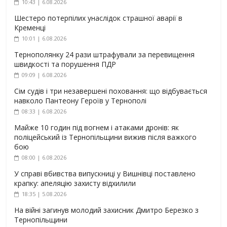
10:43 | 6.08.2026
Шестеро потерпілих унаслідок страшної аварії в
Кременці
10:01 | 6.08.2026
Тернополянку 24 рази штрафували за перевищення
швидкості та порушення ПДР
09:09 | 6.08.2026
Сім судів і три незавершені поховання: що відбувається
навколо Пантеону Героїв у Тернополі
08:33 | 6.08.2026
Майже 10 годин під вогнем і атаками дронів: як
поліцейський із Тернопільщини вижив після важкого
бою
08:00 | 6.08.2026
У справі вбивства випускниці у Вишнівці поставлено
крапку: апеляцію захисту відхилили
18:35 | 5.08.2026
На війні загинув молодий захисник Дмитро Березко з
Тернопільщини