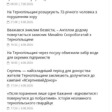
08:00 | 7.08.2026
На Тернопільщині розшукують 72-річного чоловіка з
порушенням зору
21:08 | 6.08.2026
Вважався зниклим безвісти, – Ангелом додому
повертається захисник Михайло Скоробогатий з
Тернопільщини
19:32 | 6.08.2026
На Тернопільщині через посуху обмежили забір води
для окремих підприємств
18:00 | 6.08.2026
Серпень — найскладніший період для донорства:
жителів Тернопільщини закликають долучитися до
кампанії «ЯСерпневийДонор»
17:34 | 6.08.2026
«Після поранення лише одне бажання –відновитися і
повернутися до побратимів». Історія незламного
тернопільського гвардійця
17:26 | 6.08.2026