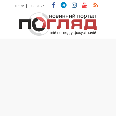
Skip
03:36 | 8.08.2026
to
content
ПОГЛЯД
Новини
Тернополя.
Тернопільські
новини
та
події