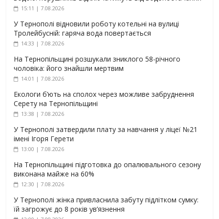
15:11 | 7.08.2026
У Тернополі відновили роботу котельні на вулиці
Тролейбусній: гаряча вода повертається
14:33 | 7.08.2026
На Тернопільщині розшукали зниклого 58-річного
чоловіка: його знайшли мертвим
14:01 | 7.08.2026
Екологи б’ють на сполох через можливе забруднення
Серету на Тернопільщині
13:38 | 7.08.2026
У Тернополі затвердили плату за навчання у ліцеї №21
імені Ігоря Герети
13:00 | 7.08.2026
На Тернопільщині підготовка до опалювального сезону
виконана майже на 60%
12:30 | 7.08.2026
У Тернополі жінка привласнила забуту підлітком сумку:
їй загрожує до 8 років ув’язнення