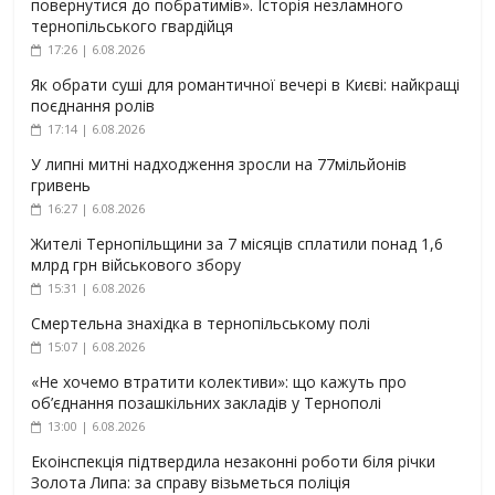
повернутися до побратимів». Історія незламного
тернопільського гвардійця
17:26 | 6.08.2026
Як обрати суші для романтичної вечері в Києві: найкращі
поєднання ролів
17:14 | 6.08.2026
У липні митні надходження зросли на 77мільйонів
гривень
16:27 | 6.08.2026
Жителі Тернопільщини за 7 місяців сплатили понад 1,6
млрд грн військового збору
15:31 | 6.08.2026
Смертельна знахідка в тернопільському полі
15:07 | 6.08.2026
«Не хочемо втратити колективи»: що кажуть про
об’єднання позашкільних закладів у Тернополі
13:00 | 6.08.2026
Екоінспекція підтвердила незаконні роботи біля річки
Золота Липа: за справу візьметься поліція