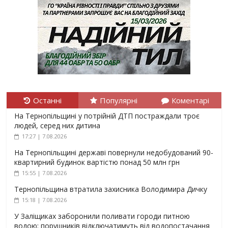
Останні
Популярні
Коментарі
На Тернопільщині у потрійній ДТП постраждали троє
людей, серед них дитина
17:27 | 7.08.2026
На Тернопільщині державі повернули недобудований 90-
квартирний будинок вартістю понад 50 млн грн
15:55 | 7.08.2026
Тернопільщина втратила захисника Володимира Дичку
15:18 | 7.08.2026
У Заліщиках заборонили поливати городи питною
водою: порушників відключатимуть від водопостачання