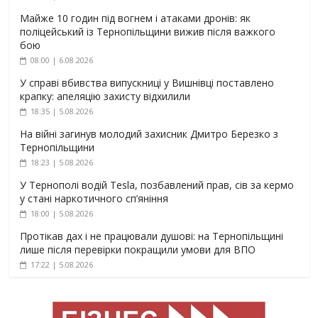
Майже 10 годин під вогнем і атаками дронів: як
поліцейський із Тернопільщини вижив після важкого
бою
08:00 | 6.08.2026
У справі вбивства випускниці у Вишнівці поставлено
крапку: апеляцію захисту відхилили
18:35 | 5.08.2026
На війні загинув молодий захисник Дмитро Березко з
Тернопільщини
18:23 | 5.08.2026
У Тернополі водій Tesla, позбавлений прав, сів за кермо
у стані наркотичного сп’яніння
18:00 | 5.08.2026
Протікав дах і не працювали душові: на Тернопільщині
лише після перевірки покращили умови для ВПО
17:22 | 5.08.2026