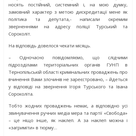
носять постійний, системний і, на мою думку,
замовний характер з метою дискредитації мене як
політика та депутата,- написали окремим
зверненнями на адресу поліції Турський та
Сороколіт.
На відповідь довелося чекати місяць.
– Одночасно повідомляємо, що слідчими
підрозділами територіальних органів ГУНП в
Тернопільській області кримінальних проваджень про
вчинення Вами злочинів не зареєстровано, – йдеться
у відповіді на звернення Ігоря Турського та Івана
Сороколіта.
Тобто жодних проваджень немає, а відповідно усі
звинувачення ручних медіа мера та партії «Свобода»
– це ніщо інше, як наклеп. А за наклеп можна і
«загриміти» в тюрму…