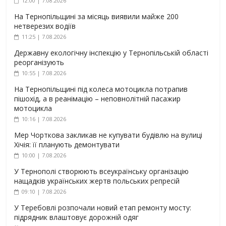
12:00 | 7.08.2026
На Тернопільщині за місяць виявили майже 200
нетверезих водіїв
11:25 | 7.08.2026
Державну екологічну інспекцію у Тернопільській області
реорганізують
10:55 | 7.08.2026
На Тернопільщині під колеса мотоцикла потрапив
пішохід, а в реанімацію – неповнолітній пасажир
мотоцикла
10:16 | 7.08.2026
Мер Чорткова закликав не купувати будівлю на вулиці
Хічія: її планують демонтувати
10:00 | 7.08.2026
У Тернополі створюють всеукраїнську організацію
нащадків українських жертв польських репресій
09:10 | 7.08.2026
У Теребовлі розпочали новий етап ремонту мосту:
підрядник влаштовує дорожній одяг