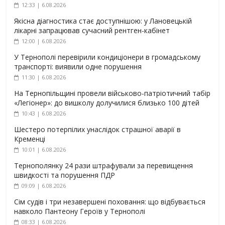
12:33 | 6.08.2026
Якісна діагностика стає доступнішою: у Лановецькій
лікарні запрацював сучасний рентген-кабінет
12:00 | 6.08.2026
У Тернополі перевірили кондиціонери в громадському
транспорті: виявили одне порушення
11:30 | 6.08.2026
На Тернопільщині провели військово-патріотичний табір
«Легіонер»: до вишколу долучилися близько 100 дітей
10:43 | 6.08.2026
Шестеро потерпілих унаслідок страшної аварії в
Кременці
10:01 | 6.08.2026
Тернополянку 24 рази штрафували за перевищення
швидкості та порушення ПДР
09:09 | 6.08.2026
Сім судів і три незавершені поховання: що відбувається
навколо Пантеону Героїв у Тернополі
08:33 | 6.08.2026