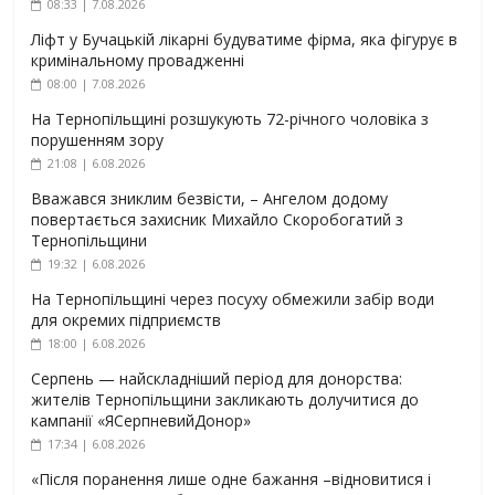
08:33 | 7.08.2026
Ліфт у Бучацькій лікарні будуватиме фірма, яка фігурує в
кримінальному провадженні
08:00 | 7.08.2026
На Тернопільщині розшукують 72-річного чоловіка з
порушенням зору
21:08 | 6.08.2026
Вважався зниклим безвісти, – Ангелом додому
повертається захисник Михайло Скоробогатий з
Тернопільщини
19:32 | 6.08.2026
На Тернопільщині через посуху обмежили забір води
для окремих підприємств
18:00 | 6.08.2026
Серпень — найскладніший період для донорства:
жителів Тернопільщини закликають долучитися до
кампанії «ЯСерпневийДонор»
17:34 | 6.08.2026
«Після поранення лише одне бажання –відновитися і