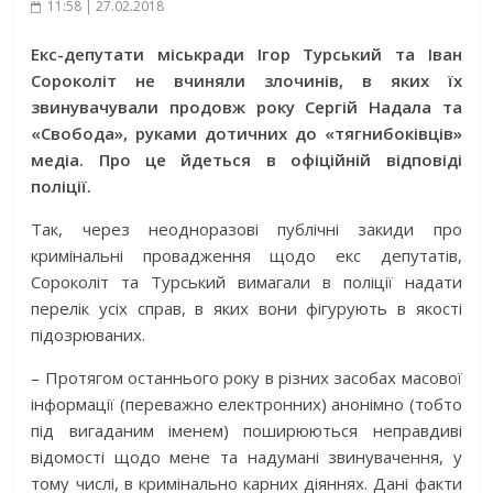
11:58 | 27.02.2018
Екс-депутати міськради Ігор Турський та Іван
Сороколіт не вчиняли злочинів, в яких їх
звинувачували продовж року Сергій Надала та
«Свобода», руками дотичних до «тягнибоківців»
медіа. Про це йдеться в офіційній відповіді
поліції.
Так, через неодноразові публічні закиди про
кримінальні провадження щодо екс депутатів,
Сороколіт та Турський вимагали в поліції надати
перелік усіх справ, в яких вони фігурують в якості
підозрюваних.
– Протягом останнього року в різних засобах масової
інформації (переважно електронних) анонімно (тобто
під вигаданим іменем) поширюються неправдиві
відомості щодо мене та надумані звинувачення, у
тому числі, в кримінально карних діяннях. Дані факти