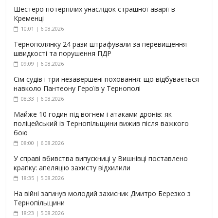
Шестеро потерпілих унаслідок страшної аварії в
Кременці
10:01 | 6.08.2026
Тернополянку 24 рази штрафували за перевищення
швидкості та порушення ПДР
09:09 | 6.08.2026
Сім судів і три незавершені поховання: що відбувається
навколо Пантеону Героїв у Тернополі
08:33 | 6.08.2026
Майже 10 годин під вогнем і атаками дронів: як
поліцейський із Тернопільщини вижив після важкого
бою
08:00 | 6.08.2026
У справі вбивства випускниці у Вишнівці поставлено
крапку: апеляцію захисту відхилили
18:35 | 5.08.2026
На війні загинув молодий захисник Дмитро Березко з
Тернопільщини
18:23 | 5.08.2026