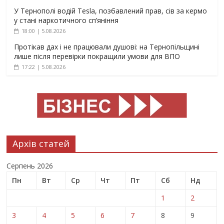
У Тернополі водій Tesla, позбавлений прав, сів за кермо
у стані наркотичного сп’яніння
18:00 | 5.08.2026
Протікав дах і не працювали душові: на Тернопільщині
лише після перевірки покращили умови для ВПО
17:22 | 5.08.2026
Архів статей
Серпень 2026
Пн
Вт
Ср
Чт
Пт
Сб
Нд
1
2
3
4
5
6
7
8
9