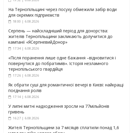
На Тернопільщині через посуху обмежили забір води
для окремих підприємств
18:00 | 6.08.2026
Серпень — найскладніший період для донорства:
жителів Тернопільщини закликають долучитися до
кампанії «ЯСерпневийДонор»
17:34 | 6.08.2026
«Після поранення лише одне бажання –відновитися і
повернутися до побратимів». Історія незламного
тернопільського гвардійця
17:26 | 6.08.2026
Як обрати суші для романтичної вечері в Києві: найкращі
поєднання ролів
17:14 | 6.08.2026
У липні митні надходження зросли на 77мільйонів
гривень
16:27 | 6.08.2026
Жителі Тернопільщини за 7 місяців сплатили понад 1,6