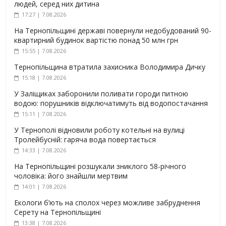
людей, серед них дитина
17:27 | 7.08.2026
На Тернопільщині державі повернули недобудований 90-
квартирний будинок вартістю понад 50 млн грн
15:55 | 7.08.2026
Тернопільщина втратила захисника Володимира Дичку
15:18 | 7.08.2026
У Заліщиках заборонили поливати городи питною
водою: порушників відключатимуть від водопостачання
15:11 | 7.08.2026
У Тернополі відновили роботу котельні на вулиці
Тролейбусній: гаряча вода повертається
14:33 | 7.08.2026
На Тернопільщині розшукали зниклого 58-річного
чоловіка: його знайшли мертвим
14:01 | 7.08.2026
Екологи б’ють на сполох через можливе забруднення
Серету на Тернопільщині
13:38 | 7.08.2026