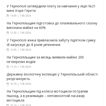
У Тернополі затвердили плату за навчання у ліцеї №21
імені Ігоря Герети
13:00 | 7.08.2026
На Тернопільщині підготовка до опалювального сезону
виконана майже на 60%
12:30 | 7.08.2026
У Тернополі жінка привласнила забуту підлітком сумку:
їй загрожує до 8 років ув’язнення
12:00 | 7.08.2026
На Тернопільщині за місяць виявили майже 200
нетверезих водіїв
11:25 | 7.08.2026
Державну екологічну інспекцію у Тернопільській області
реорганізують
10:55 | 7.08.2026
На Тернопільщині під колеса мотоцикла потрапив
пішохід, а в реанімацію – неповнолітній пасажир
мотоцикла
10:16 | 7.08.2026