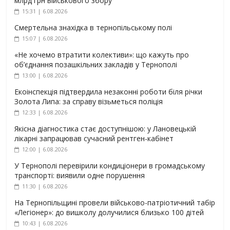
млрд грн військового збору
15:31 | 6.08.2026
Смертельна знахідка в тернопільському полі
15:07 | 6.08.2026
«Не хочемо втратити колективи»: що кажуть про
об’єднання позашкільних закладів у Тернополі
13:00 | 6.08.2026
Екоінспекція підтвердила незаконні роботи біля річки
Золота Липа: за справу візьметься поліція
12:33 | 6.08.2026
Якісна діагностика стає доступнішою: у Лановецькій
лікарні запрацював сучасний рентген-кабінет
12:00 | 6.08.2026
У Тернополі перевірили кондиціонери в громадському
транспорті: виявили одне порушення
11:30 | 6.08.2026
На Тернопільщині провели військово-патріотичний табір
«Легіонер»: до вишколу долучилися близько 100 дітей
10:43 | 6.08.2026