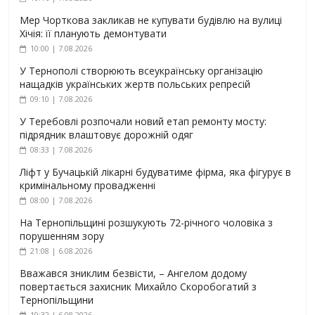
Мер Чорткова закликав не купувати будівлю на вулиці
Хічія: її планують демонтувати
10:00 | 7.08.2026
У Тернополі створюють всеукраїнську організацію
нащадків українських жертв польських репресій
09:10 | 7.08.2026
У Теребовлі розпочали новий етап ремонту мосту:
підрядник влаштовує дорожній одяг
08:33 | 7.08.2026
Ліфт у Бучацькій лікарні будуватиме фірма, яка фігурує в
кримінальному провадженні
08:00 | 7.08.2026
На Тернопільщині розшукують 72-річного чоловіка з
порушенням зору
21:08 | 6.08.2026
Вважався зниклим безвісти, – Ангелом додому
повертається захисник Михайло Скоробогатий з
Тернопільщини
19:32 | 6.08.2026