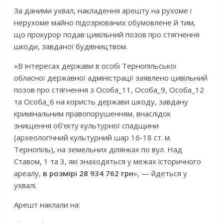
За даними ухвал, накладення арешту на рухоме і
нерухоме майно підозрюваних обумовлене й тим,
що прокурор подав цивільний позов про стягнення
шкоди, завданої будівництвом.
«В інтересах держави в особі Тернопільської
обласної державної адміністрації заявлено цивільний
позов про стягнення з Особа_11, Особа_9, Особа_12
та Особа_6 на користь держави шкоду, завдану
кримінальним правопорушенням, внаслідок
знищення об’єкту культурної спадщини
(археологічний культурний шар 16-18 ст. м.
Тернопіль), на земельних ділянках по вул. Над
Ставом, 1 та 3, які знаходяться у межах історичного
ареалу,
в розмірі 28 934 762 грн
», — йдеться у
ухвалі.
Арешт наклали на: