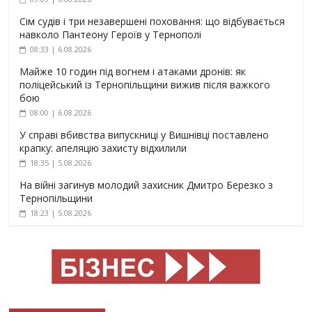
Сім судів і три незавершені поховання: що відбувається
навколо Пантеону Героїв у Тернополі
08:33 | 6.08.2026
Майже 10 годин під вогнем і атаками дронів: як
поліцейський із Тернопільщини вижив після важкого
бою
08:00 | 6.08.2026
У справі вбивства випускниці у Вишнівці поставлено
крапку: апеляцію захисту відхилили
18:35 | 5.08.2026
На війні загинув молодий захисник Дмитро Березко з
Тернопільщини
18:23 | 5.08.2026