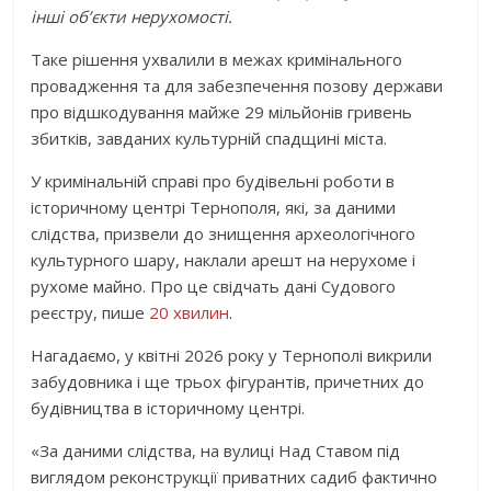
інші об’єкти нерухомості.
Таке рішення ухвалили в межах кримінального
провадження та для забезпечення позову держави
про відшкодування майже 29 мільйонів гривень
збитків, завданих культурній спадщині міста.
У кримінальній справі про будівельні роботи в
історичному центрі Тернополя, які, за даними
слідства, призвели до знищення археологічного
культурного шару, наклали арешт на нерухоме і
рухоме майно. Про це свідчать дані Судового
реєстру, пише
20 хвилин
.
Нагадаємо, у квітні 2026 року у Тернополі викрили
забудовника і ще трьох фігурантів, причетних до
будівництва в історичному центрі.
«За даними слідства, на вулиці Над Ставом під
виглядом реконструкції приватних садиб фактично