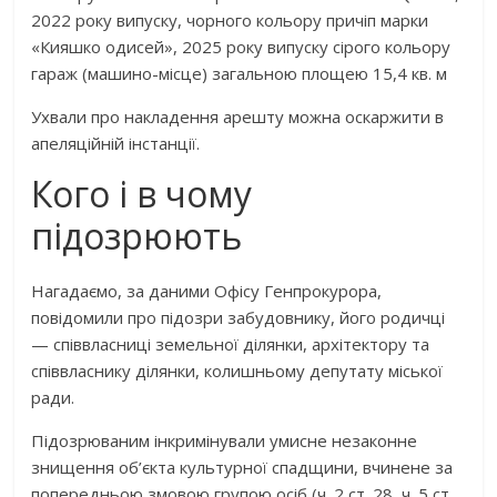
2022 року випуску, чорного кольору причіп марки
«Кияшко одисей», 2025 року випуску сірого кольору
гараж (машино-місце) загальною площею 15,4 кв. м
Ухвали про накладення арешту можна оскаржити в
апеляційній інстанції.
Кого і в чому
підозрюють
Нагадаємо, за даними Офісу Генпрокурора,
повідомили про підозри забудовнику, його родичці
— співвласниці земельної ділянки, архітектору та
співвласнику ділянки, колишньому депутату міської
ради.
Підозрюваним інкримінували умисне незаконне
знищення об’єкта культурної спадщини, вчинене за
попередньою змовою групою осіб (ч. 2 ст. 28, ч. 5 ст.