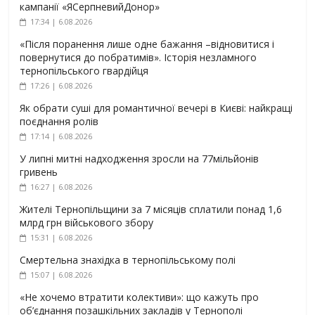
кампанії «ЯСерпневийДонор»
17:34 | 6.08.2026
«Після поранення лише одне бажання –відновитися і
повернутися до побратимів». Історія незламного
тернопільського гвардійця
17:26 | 6.08.2026
Як обрати суші для романтичної вечері в Києві: найкращі
поєднання ролів
17:14 | 6.08.2026
У липні митні надходження зросли на 77мільйонів
гривень
16:27 | 6.08.2026
Жителі Тернопільщини за 7 місяців сплатили понад 1,6
млрд грн військового збору
15:31 | 6.08.2026
Смертельна знахідка в тернопільському полі
15:07 | 6.08.2026
«Не хочемо втратити колективи»: що кажуть про
об’єднання позашкільних закладів у Тернополі