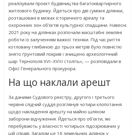
реалізували проєкт будівництва багатоквартирного
житлового будинку. Йдеться про дві суміжні ділянки,
розташовані в межах історичного ареалу та
охоронних зон об’єктів культурної спадщини. Навесні
2021 року на ділянках розпочали масштабні земляні
роботи із залученням важкої техніки. Під час риття
котловану глибиною до трьох метрів було повністю
знято ґрунтовий покрив і знищено археологічний
шар Тернополя XVI–XVIII століть», — розповідали в
Офісі Генерального прокурора.
На що наклали арешт
За даними Судового реєстру, другого і третього
червня слідчий суддя розглянув чотири клопотання
щодо накладення арешту на майно шляхом
заборони відчуження. Йдеться про об’єкти, які
перебувають у власності чотирьох підозрюваних у
цій справі. Загалом це 16 земельних ділянок у