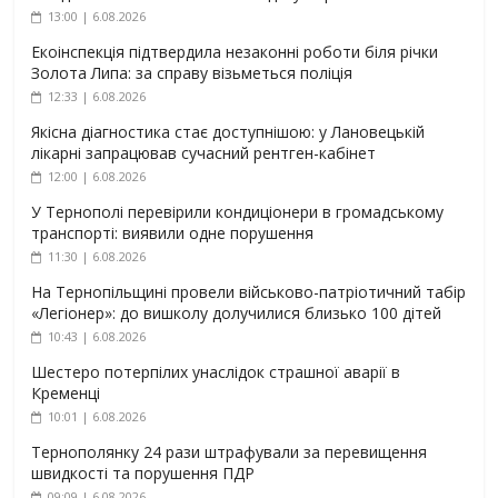
13:00 | 6.08.2026
Екоінспекція підтвердила незаконні роботи біля річки
Золота Липа: за справу візьметься поліція
12:33 | 6.08.2026
Якісна діагностика стає доступнішою: у Лановецькій
лікарні запрацював сучасний рентген-кабінет
12:00 | 6.08.2026
У Тернополі перевірили кондиціонери в громадському
транспорті: виявили одне порушення
11:30 | 6.08.2026
На Тернопільщині провели військово-патріотичний табір
«Легіонер»: до вишколу долучилися близько 100 дітей
10:43 | 6.08.2026
Шестеро потерпілих унаслідок страшної аварії в
Кременці
10:01 | 6.08.2026
Тернополянку 24 рази штрафували за перевищення
швидкості та порушення ПДР
09:09 | 6.08.2026