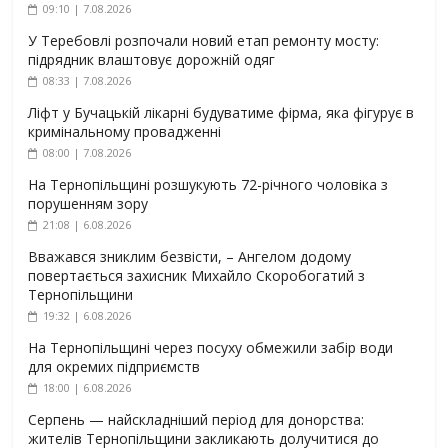
09:10 | 7.08.2026
У Теребовлі розпочали новий етап ремонту мосту:
підрядник влаштовує дорожній одяг
08:33 | 7.08.2026
Ліфт у Бучацькій лікарні будуватиме фірма, яка фігурує в
кримінальному провадженні
08:00 | 7.08.2026
На Тернопільщині розшукують 72-річного чоловіка з
порушенням зору
21:08 | 6.08.2026
Вважався зниклим безвісти, – Ангелом додому
повертається захисник Михайло Скоробогатий з
Тернопільщини
19:32 | 6.08.2026
На Тернопільщині через посуху обмежили забір води
для окремих підприємств
18:00 | 6.08.2026
Серпень — найскладніший період для донорства:
жителів Тернопільщини закликають долучитися до