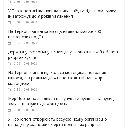
12:30 | 7.08.2026
У Тернополі жінка привласнила забуту підлітком сумку:
їй загрожує до 8 років ув’язнення
12:00 | 7.08.2026
На Тернопільщині за місяць виявили майже 200
нетверезих водіїв
11:25 | 7.08.2026
Державну екологічну інспекцію у Тернопільській області
реорганізують
10:55 | 7.08.2026
На Тернопільщині під колеса мотоцикла потрапив
пішохід, а в реанімацію – неповнолітній пасажир
мотоцикла
10:16 | 7.08.2026
Мер Чорткова закликав не купувати будівлю на вулиці
Хічія: її планують демонтувати
10:00 | 7.08.2026
У Тернополі створюють всеукраїнську організацію
нащадків українських жертв польських репресій