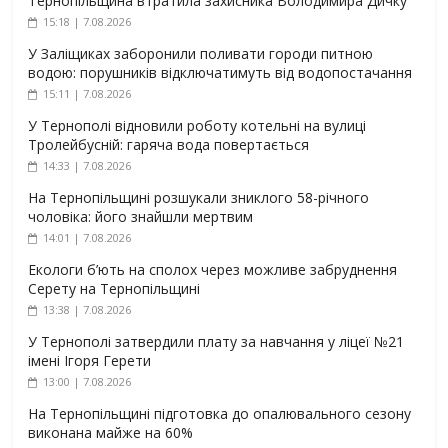
Тернопільщина втратила захисника Володимира Дичку
15:18 | 7.08.2026
У Заліщиках заборонили поливати городи питною
водою: порушників відключатимуть від водопостачання
15:11 | 7.08.2026
У Тернополі відновили роботу котельні на вулиці
Тролейбусній: гаряча вода повертається
14:33 | 7.08.2026
На Тернопільщині розшукали зниклого 58-річного
чоловіка: його знайшли мертвим
14:01 | 7.08.2026
Екологи б’ють на сполох через можливе забруднення
Серету на Тернопільщині
13:38 | 7.08.2026
У Тернополі затвердили плату за навчання у ліцеї №21
імені Ігоря Герети
13:00 | 7.08.2026
На Тернопільщині підготовка до опалювального сезону
виконана майже на 60%